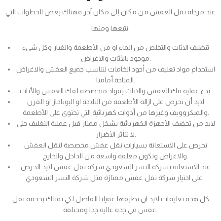
عند مرحلة نقل العفش من مكان إلى مكان آخر فهناك بعض الخطوات التي
نتبعها ومنها.
تنظيف الاثاث والتخلص من الماء او من الأطعمة والغبار وكل شيء
موجود بالأثاث والاغراض.
استخدام مواد تغليف من أجود الخامات لتناسب جميع العفش والاغراض
المتاحة أمامنا.
بدء عملية فك العفش والاثاث بمواد متخصصة لفك العفش والأثاث.
لابد أن نحرص على ازاله الأطعمة من الثلاجة او البوتاجاز او الفرن
والميكروويف وغيرها من أدوات كهربائية التي تحتوي على الأطعمة.
لابد من تجفيف الأجهزة الكهربائية بشكل ممتاز قبل عملية التغليف حتى
لا تتأثر الأضرار.
نحرص على الاستعانة بسيارات نقل عفش مخصصة لنقل العفش
والاغراض وتكون مغلفة واسعة من الداخل والخارج.
عند الاستعانة بشركه النسر السعودي شركة نقل عفش لابد الحرص
على اختيار شركة نقل عفش ممتازة مثل شركة النسر السعودي .
كل هذه تعليمات لابد ان تطبقها عميلنا الفاضل لكي تمتلك بخدمة نقل
عفش في جده عالية جدا ومختلفة.