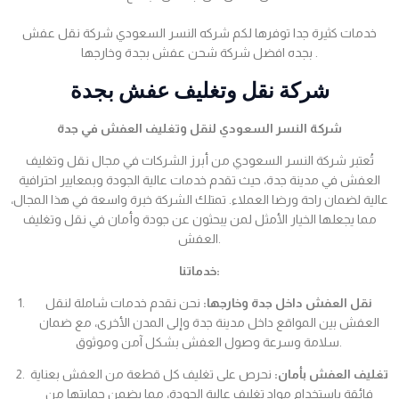
خدمات كثيرة جدا توفرها لكم شركه النسر السعودي شركة نقل عفش
بجده افضل شركة شحن عفش بجدة وخارجها .
شركة نقل وتغليف عفش بجدة
شركة النسر السعودي لنقل وتغليف العفش في جدة
تُعتبر شركة النسر السعودي من أبرز الشركات في مجال نقل وتغليف
العفش في مدينة جدة، حيث تقدم خدمات عالية الجودة وبمعايير احترافية
عالية لضمان راحة ورضا العملاء. تمتلك الشركة خبرة واسعة في هذا المجال،
مما يجعلها الخيار الأمثل لمن يبحثون عن جودة وأمان في نقل وتغليف
العفش.
خدماتنا:
نقل العفش داخل جدة وخارجها:
نحن نقدم خدمات شاملة لنقل
العفش بين المواقع داخل مدينة جدة وإلى المدن الأخرى، مع ضمان
سلامة وسرعة وصول العفش بشكل آمن وموثوق.
تغليف العفش بأمان:
نحرص على تغليف كل قطعة من العفش بعناية
فائقة باستخدام مواد تغليف عالية الجودة، مما يضمن حمايتها من