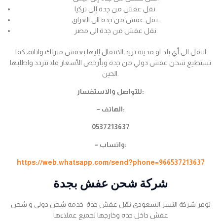
نقل عفش من جدة إلى تركيا.
نقل عفش من جدة الى العراق.
نقل عفش من جدة الى مصر.
انتقل الى أي بلد او مدينة تريد الانتقال إليها بعفش منزلك واثاثه، كما
تستطيع شحن عفش دولي من جدة وبأرخص الأسعار فلا تتردد واطلبها
الحين.
للتواصل والاستفسار:
– الهاتف:
0537213637
– واتساب:
https://web.whatsapp.com/send?phone=966537213637
شركة شحن عفش بجدة
توفر شركة النسر السعودي نقل عفش جدة خدمه شحن دولي و شحن
عفش داخل جده وخارجها لجميع عملاءها