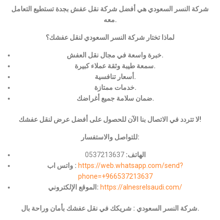
شركة النسر السعودي هي أفضل شركة نقل عفش بجدة تستطيع التعامل
معه.
لماذا تختار شركة النسر السعودي لنقل عفشك؟
خبرة واسعة في مجال نقل العفش.
سمعة طيبة وثقة عملاء كبيرة.
أسعار تنافسية.
خدمات ممتازة.
ضمان سلامة جميع أغراضك.
لا تتردد في الاتصال بنا الآن للحصول على أفضل عرض لنقل عفشك!
للتواصل والاستفسار:
الهاتف:
0537213637
https://web.whatsapp.com/send?
واتس اب :
phone=+966537213637
https://alnesrelsaudi.com/
الموقع الإلكتروني:
شركة النسر السعودي : شريكك في نقل عفشك بأمان وراحة بال.