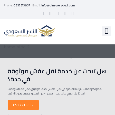
Phone:
0537213637
Email:
info@alnesrelsaudi.com
هل تبحث عن خدمة نقل عفش موثوقة
في جدة؟
نقدم لكم خدمات شركتنا المتميزة في نقل العفش بجدة. مع فريق عمل محترف ومدرب
تمامًا على جميع مراحل نقل العفش - من الفك، والتغليف، وحتى التركيب!
0537213637