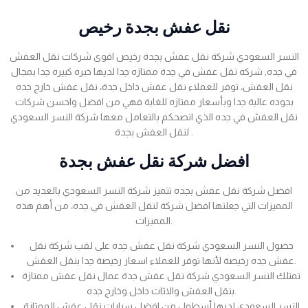
نقل عفش بجدة رخيص
النسر السعودي شركة نقل عفش بجدة رخيص اقوى شركات نقل العفش
في جده, شركه نقل عفش في جدة ممتازه جدا لديها خبره كبيره جدا بمجال
نقل العفش، توفر للعملاء نقل عفش داخل جدة، نقل عفش خارج جده
بجوده عالية جدا وبأسعار ممتازه للغاية فهي من افضل واحسن شركات
نقل العفش في جده الذي انصحكم بالتعامل معها شركة النسر السعودي
لنقل العفش بجدة .
افضل شركة نقل عفش بجدة
افضل شركة نقل عفش بجده تتميز شركة النسر السعودي بالعديد من
المميزات التي جعلتها افضل شركة لنقل العفش في جده، من أهم هذه
المميزات.
حصول النسر السعودي شركة نقل عفش جده على لقب شركة نقل
عفش جده رخيصة لأنها توفر للعملاء اسعار رخيصة جدا بنقل العفش.
تمتلك النسر السعودي شركة نقل عفش جدة عمال نقل عفش ممتازة
بنقل العفش والاثاث داخل وخارج جده.
النسر السعودي لديها أسطول من افضل سيارات نقل عفش الممتازة