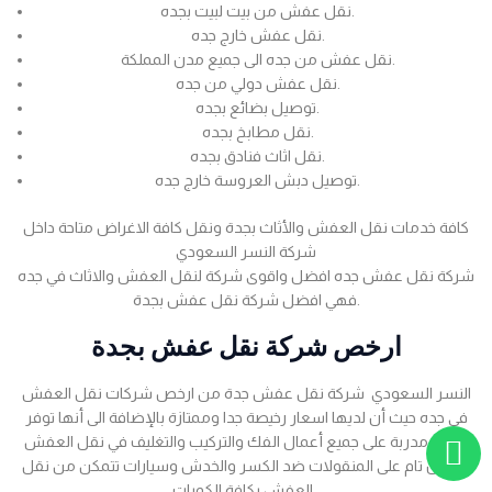
نقل عفش من بيت لبيت بجده.
نقل عفش خارج جده.
نقل عفش من جده الى جميع مدن المملكة.
نقل عفش دولي من جده.
توصيل بضائع بجده.
نقل مطابخ بجده.
نقل اثاث فنادق بجده.
توصيل دبش العروسة خارج جده.
كافة خدمات نقل العفش والأثاث بجدة ونقل كافة الاغراض متاحة داخل
شركة النسر السعودي
شركة نقل عفش جده افضل واقوى شركة لنقل العفش والاثاث في جده
فهي افضل شركة نقل عفش بجدة.
ارخص شركة نقل عفش بجدة
النسر السعودي شركة نقل عفش جدة من ارخص شركات نقل العفش
في جده حيث أن لديها اسعار رخيصة جدا وممتازة بالإضافة الى أنها توفر
عمالة مدربة على جميع أعمال الفك والتركيب والتغليف في نقل العفش
بضمان تام على المنقولات ضد الكسر والخدش وسيارات تتمكن من نقل
العفش بكافة الكميات .