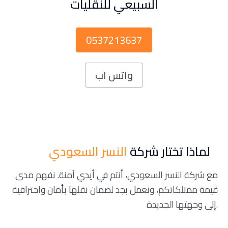
السبيعي للنقليات
0537213637
واتس اب
لماذا تختار شركة
النسر السعودي
مع شركة النسر السعودي، أنتم في أيدي آمنة. نفهم مدى
قيمة ممتلكاتكم، ونعمل بجد لضمان نقلها بأمان واحترافية
إلى وجهتها الجديدة.