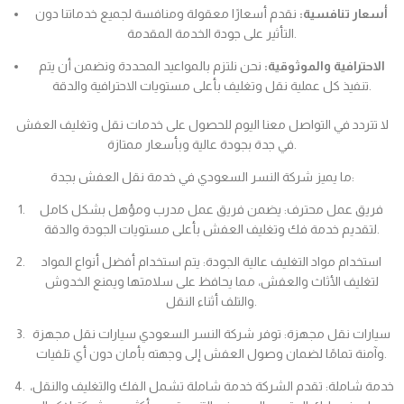
أسعار تنافسية:
نقدم أسعارًا معقولة ومنافسة لجميع خدماتنا دون
التأثير على جودة الخدمة المقدمة.
الاحترافية والموثوقية:
نحن نلتزم بالمواعيد المحددة ونضمن أن يتم
تنفيذ كل عملية نقل وتغليف بأعلى مستويات الاحترافية والدقة.
لا تتردد في التواصل معنا اليوم للحصول على خدمات نقل وتغليف العفش
في جدة بجودة عالية وبأسعار ممتازة.
ما يميز شركة النسر السعودي في خدمة نقل العفش بجدة:
فريق عمل محترف: يضمن فريق عمل مدرب ومؤهل بشكل كامل
لتقديم خدمة فك وتغليف العفش بأعلى مستويات الجودة والدقة.
استخدام مواد التغليف عالية الجودة: يتم استخدام أفضل أنواع المواد
لتغليف الأثاث والعفش، مما يحافظ على سلامتها ويمنع الخدوش
والتلف أثناء النقل.
سيارات نقل مجهزة: توفر شركة النسر السعودي سيارات نقل مجهزة
وآمنة تمامًا لضمان وصول العفش إلى وجهته بأمان دون أي تلفيات.
خدمة شاملة: تقدم الشركة خدمة شاملة تشمل الفك والتغليف والنقل،