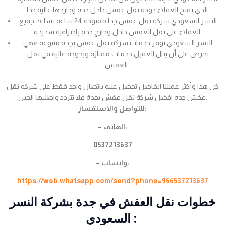
الذي تمنح العملاء جودة نقل عفش داخل جدة وخارجها عالية جدا.
النسر السعودي شركة نقل عفش جدا مفتوحة 24 ساعة تساعد جميع
العملاء على نقل العفش داخل وخارج جدة باحترافيه شديده.
النسر السعودي توفر خدمات شركة نقل عفش بجده متنوعة فهي
تحرص على أن ينال العميل خدمات ممتازة وبجودة عالية في نقل
العفش .
كل هذا وأكثر عميلنا الفاضل تحصل عليه باتصال واحد فقط على شركه نقل
عفش جده افضل شركة نقل عفش بجدة فلا تتردد واطلبها الحين.
للتواصل والاستفسار:
– الهاتف:
0537213637
– واتساب:
https://web.whatsapp.com/send?phone=966537213637
خطوات نقل العفش في جدة بشركة النسر
السعودي :