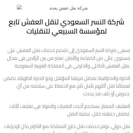
شركة النسر السعودي لنقل العفش تابع
لمؤسسة السبيعي للنقليات
تسعى شركة النسر السعودي إلى تقديم خدمات نقل العفش على
مستوى عالي من الكفاءة والأمان. نعتبر من بين الرائدين في مجال
نقل العفش الداخلي والخارجي في المملكة العربية السعودية.
الخبرة والاحترافية: بفضل فريقنا المؤهل وذو الخبرة الطويلة، نضمن
لعملائنا نقل أثاثهم بأمان تام، مع الحفاظ على سلامته من أي
خدوش أو تلف قد يحدث.
التغليف الممتاز: نستخدم أحدث التقنيات والمواد في تغليف الأثاث
لضمان حمايته خلال عملية النقل.
نقل دولي: نوفر خدمات نقل خارج المملكة مع الالتزام بكل الإجراءات