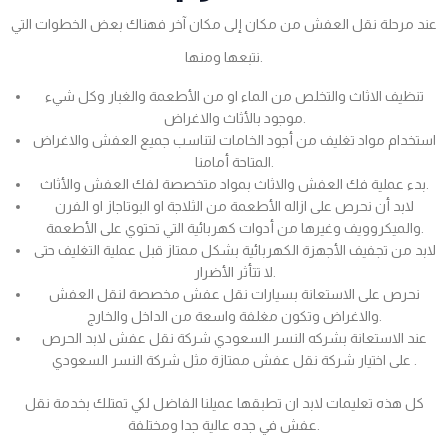
عند مرحلة نقل العفش من مكان إلى مكان آخر فهناك بعض الخطوات التي
نتبعها ومنها.
تنظيف الاثاث والتخلص من الماء او من الأطعمة والغبار وكل شيء
موجود بالأثاث والاغراض.
استخدام مواد تغليف من أجود الخامات لتناسب جميع العفش والاغراض
المتاحة أمامنا.
بدء عملية فك العفش والاثاث بمواد متخصصة لفك العفش والأثاث.
لابد أن نحرص على ازاله الأطعمة من الثلاجة او البوتاجاز او الفرن
والميكروويف وغيرها من أدوات كهربائية التي تحتوي على الأطعمة.
لابد من تجفيف الأجهزة الكهربائية بشكل ممتاز قبل عملية التغليف حتى
لا تتأثر الأضرار.
نحرص على الاستعانة بسيارات نقل عفش مخصصة لنقل العفش
والاغراض وتكون مغلفة واسعة من الداخل والخارج.
عند الاستعانة بشركه النسر السعودي شركة نقل عفش لابد الحرص
على اختيار شركة نقل عفش ممتازة مثل شركة النسر السعودي .
كل هذه تعليمات لابد ان تطبقها عميلنا الفاضل لكي تمتلك بخدمة نقل
عفش في جده عالية جدا ومختلفة.