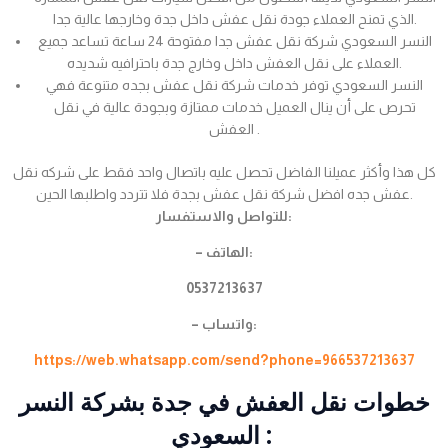
الذي تمنح العملاء جودة نقل عفش داخل جدة وخارجها عالية جدا.
النسر السعودي شركة نقل عفش جدا مفتوحة 24 ساعة تساعد جميع
العملاء على نقل العفش داخل وخارج جدة باحترافيه شديده.
النسر السعودي توفر خدمات شركة نقل عفش بجده متنوعة فهي
تحرص على أن ينال العميل خدمات ممتازة وبجودة عالية في نقل
العفش .
كل هذا وأكثر عميلنا الفاضل تحصل عليه باتصال واحد فقط على شركه نقل
عفش جده افضل شركة نقل عفش بجدة فلا تتردد واطلبها الحين.
للتواصل والاستفسار:
– الهاتف:
0537213637
– واتساب:
https://web.whatsapp.com/send?phone=966537213637
خطوات نقل العفش في جدة بشركة النسر
السعودي :