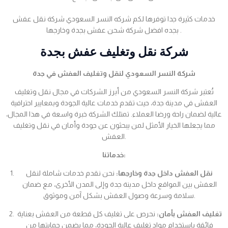
خدمات كثيرة جدا توفرها لكم شركه النسر السعودي شركة نقل عفش
بجده افضل شركة شحن عفش بجدة وخارجها .
شركة نقل وتغليف عفش بجدة
شركة النسر السعودي لنقل وتغليف العفش في جدة
تُعتبر شركة النسر السعودي من أبرز الشركات في مجال نقل وتغليف
العفش في مدينة جدة، حيث تقدم خدمات عالية الجودة وبمعايير احترافية
عالية لضمان راحة ورضا العملاء. تمتلك الشركة خبرة واسعة في هذا المجال،
مما يجعلها الخيار الأمثل لمن يبحثون عن جودة وأمان في نقل وتغليف
العفش.
خدماتنا:
نقل العفش داخل جدة وخارجها:
نحن نقدم خدمات شاملة لنقل
العفش بين المواقع داخل مدينة جدة وإلى المدن الأخرى، مع ضمان
سلامة وسرعة وصول العفش بشكل آمن وموثوق.
تغليف العفش بأمان:
نحرص على تغليف كل قطعة من العفش بعناية
فائقة باستخدام مواد تغليف عالية الجودة، مما يضمن حمايتها من