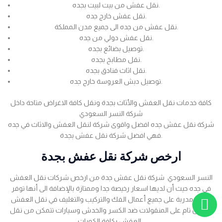
نقل عفش من بيت لبيت بجده.
نقل عفش خارج جده.
نقل عفش من جده الى جميع مدن المملكة.
نقل عفش دولي من جده.
توصيل بضائع بجده.
نقل مطابخ بجده.
نقل اثاث فنادق بجده.
توصيل دبش العروسة خارج جده.
كافة خدمات نقل العفش والأثاث بجدة ونقل كافة الاغراض متاحة داخل
شركة النسر السعودي
شركة نقل عفش جده افضل واقوى شركة لنقل العفش والاثاث في جده
فهي افضل شركة نقل عفش بجدة.
ارخص شركة نقل عفش بجدة
النسر السعودي شركة نقل عفش جدة من ارخص شركات نقل العفش
في جده حيث أن لديها اسعار رخيصة جدا وممتازة بالإضافة الى أنها توفر
عمالة مدربة على جميع أعمال الفك والتركيب والتغليف في نقل العفش
بضمان تام على المنقولات ضد الكسر والخدش وسيارات تتمكن من نقل
العفش بكافة الكميات .