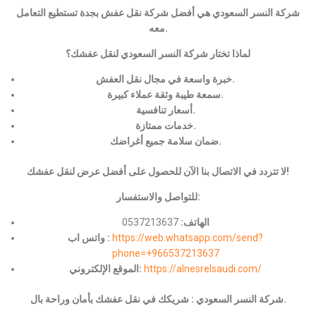
شركة النسر السعودي هي أفضل شركة نقل عفش بجدة تستطيع التعامل
معه.
لماذا تختار شركة النسر السعودي لنقل عفشك؟
خبرة واسعة في مجال نقل العفش.
سمعة طيبة وثقة عملاء كبيرة.
أسعار تنافسية.
خدمات ممتازة.
ضمان سلامة جميع أغراضك.
لا تتردد في الاتصال بنا الآن للحصول على أفضل عرض لنقل عفشك!
للتواصل والاستفسار:
الهاتف:
0537213637
https://web.whatsapp.com/send?
واتس اب :
phone=+966537213637
https://alnesrelsaudi.com/
الموقع الإلكتروني:
شركة النسر السعودي : شريكك في نقل عفشك بأمان وراحة بال.