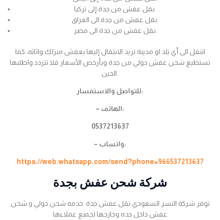
نقل عفش من جدة إلى تركيا.
نقل عفش من جدة الى العراق.
نقل عفش من جدة الى مصر.
انتقل الى أي بلد او مدينة تريد الانتقال إليها بعفش منزلك واثاثه، كما
تستطيع شحن عفش دولي من جدة وبأرخص الأسعار فلا تتردد واطلبها
الحين.
للتواصل والاستفسار:
– الهاتف:
0537213637
– واتساب:
https://web.whatsapp.com/send?phone=966537213637
شركة شحن عفش بجدة
توفر شركة النسر السعودي نقل عفش جدة خدمه شحن دولي و شحن
عفش داخل جده وخارجها لجميع عملاءها