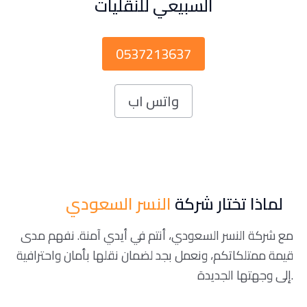
السبيعي للنقليات
0537213637
واتس اب
لماذا تختار شركة
النسر السعودي
مع شركة النسر السعودي، أنتم في أيدي آمنة. نفهم مدى
قيمة ممتلكاتكم، ونعمل بجد لضمان نقلها بأمان واحترافية
إلى وجهتها الجديدة.