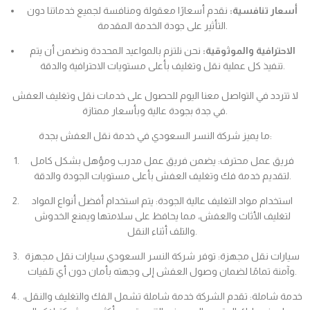
أسعار تنافسية:
نقدم أسعارًا معقولة ومنافسة لجميع خدماتنا دون
التأثير على جودة الخدمة المقدمة.
الاحترافية والموثوقية:
نحن نلتزم بالمواعيد المحددة ونضمن أن يتم
تنفيذ كل عملية نقل وتغليف بأعلى مستويات الاحترافية والدقة.
لا تتردد في التواصل معنا اليوم للحصول على خدمات نقل وتغليف العفش
في جدة بجودة عالية وبأسعار ممتازة.
ما يميز شركة النسر السعودي في خدمة نقل العفش بجدة:
فريق عمل محترف: يضمن فريق عمل مدرب ومؤهل بشكل كامل
لتقديم خدمة فك وتغليف العفش بأعلى مستويات الجودة والدقة.
استخدام مواد التغليف عالية الجودة: يتم استخدام أفضل أنواع المواد
لتغليف الأثاث والعفش، مما يحافظ على سلامتها ويمنع الخدوش
والتلف أثناء النقل.
سيارات نقل مجهزة: توفر شركة النسر السعودي سيارات نقل مجهزة
وآمنة تمامًا لضمان وصول العفش إلى وجهته بأمان دون أي تلفيات.
خدمة شاملة: تقدم الشركة خدمة شاملة تشمل الفك والتغليف والنقل،