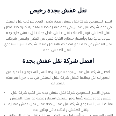
نقل عفش بجدة رخيص
النسر السعودي شركة نقل عفش بجدة رخيص اقوى شركات نقل العفش
في جده, شركه نقل عفش في جدة ممتازه جدا لديها خبره كبيره جدا بمجال
نقل العفش، توفر للعملاء نقل عفش داخل جدة، نقل عفش خارج جده
بجوده عالية جدا وبأسعار ممتازه للغاية فهي من افضل واحسن شركات
نقل العفش في جده الذي انصحكم بالتعامل معها شركة النسر السعودي
لنقل العفش بجدة .
افضل شركة نقل عفش بجدة
افضل شركة نقل عفش بجده تتميز شركة النسر السعودي بالعديد من
المميزات التي جعلتها افضل شركة لنقل العفش في جده، من أهم هذه
المميزات.
حصول النسر السعودي شركة نقل عفش جده على لقب شركة نقل
عفش جده رخيصة لأنها توفر للعملاء اسعار رخيصة جدا بنقل العفش.
تمتلك النسر السعودي شركة نقل عفش جدة عمال نقل عفش ممتازة
بنقل العفش والاثاث داخل وخارج جده.
النسر السعودي لديها أسطول من افضل سيارات نقل عفش الممتازة