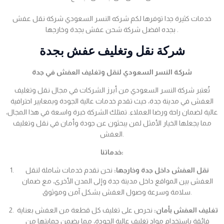
خدمات كثيرة جدا توفرها لكم شركه النسر السعودي شركة نقل عفش
بجده افضل شركة شحن عفش بجدة وخارجها .
شركة نقل وتغليف عفش بجدة
شركة النسر السعودي لنقل وتغليف العفش في جدة
تُعتبر شركة النسر السعودي من أبرز الشركات في مجال نقل وتغليف
العفش في مدينة جدة، حيث تقدم خدمات عالية الجودة وبمعايير احترافية
عالية لضمان راحة ورضا العملاء. تمتلك الشركة خبرة واسعة في هذا المجال،
مما يجعلها الخيار الأمثل لمن يبحثون عن جودة وأمان في نقل وتغليف
العفش.
خدماتنا:
نقل العفش داخل جدة وخارجها:
نحن نقدم خدمات شاملة لنقل
العفش بين المواقع داخل مدينة جدة وإلى المدن الأخرى، مع ضمان
سلامة وسرعة وصول العفش بشكل آمن وموثوق.
تغليف العفش بأمان:
نحرص على تغليف كل قطعة من العفش بعناية
فائقة باستخدام مواد تغليف عالية الجودة، مما يضمن حمايتها من