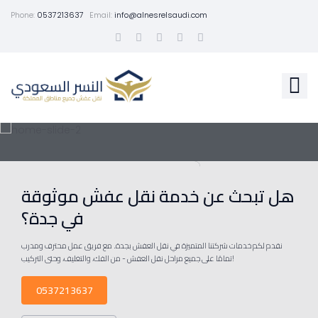
Phone:
0537213637
Email:
info@alnesrelsaudi.com
هل تبحث عن خدمة نقل عفش موثوقة
في جدة؟
نقدم لكم خدمات شركتنا المتميزة في نقل العفش بجدة. مع فريق عمل محترف ومدرب
تمامًا على جميع مراحل نقل العفش - من الفك، والتغليف، وحتى التركيب!
0537213637