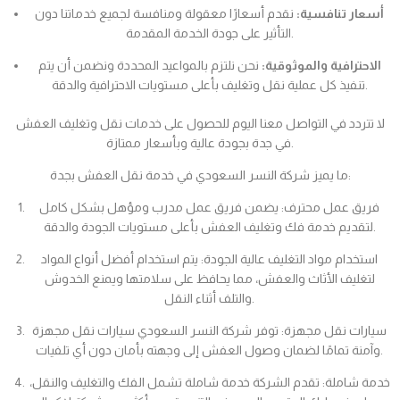
أسعار تنافسية:
نقدم أسعارًا معقولة ومنافسة لجميع خدماتنا دون
التأثير على جودة الخدمة المقدمة.
الاحترافية والموثوقية:
نحن نلتزم بالمواعيد المحددة ونضمن أن يتم
تنفيذ كل عملية نقل وتغليف بأعلى مستويات الاحترافية والدقة.
لا تتردد في التواصل معنا اليوم للحصول على خدمات نقل وتغليف العفش
في جدة بجودة عالية وبأسعار ممتازة.
ما يميز شركة النسر السعودي في خدمة نقل العفش بجدة:
فريق عمل محترف: يضمن فريق عمل مدرب ومؤهل بشكل كامل
لتقديم خدمة فك وتغليف العفش بأعلى مستويات الجودة والدقة.
استخدام مواد التغليف عالية الجودة: يتم استخدام أفضل أنواع المواد
لتغليف الأثاث والعفش، مما يحافظ على سلامتها ويمنع الخدوش
والتلف أثناء النقل.
سيارات نقل مجهزة: توفر شركة النسر السعودي سيارات نقل مجهزة
وآمنة تمامًا لضمان وصول العفش إلى وجهته بأمان دون أي تلفيات.
خدمة شاملة: تقدم الشركة خدمة شاملة تشمل الفك والتغليف والنقل،