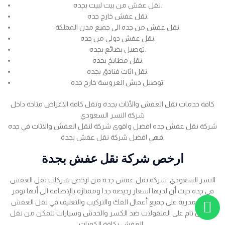
نقل عفش من بيت لبيت بجده.
نقل عفش خارج جده.
نقل عفش من جده الى جميع مدن المملكة.
نقل عفش دولي من جده.
توصيل بضائع بجده.
نقل مطابخ بجده.
نقل اثاث فنادق بجده.
توصيل دبش العروسة خارج جده.
كافة خدمات نقل العفش والأثاث بجدة ونقل كافة الاغراض متاحة داخل
شركة النسر السعودي
شركة نقل عفش جده افضل واقوى شركة لنقل العفش والاثاث في جده
فهي افضل شركة نقل عفش بجدة.
ارخص شركة نقل عفش بجدة
النسر السعودي شركة نقل عفش جدة من ارخص شركات نقل العفش
في جده حيث أن لديها اسعار رخيصة جدا وممتازة بالإضافة الى أنها توفر
عمالة مدربة على جميع أعمال الفك والتركيب والتغليف في نقل العفش
بضمان تام على المنقولات ضد الكسر والخدش وسيارات تتمكن من نقل
العفش بكافة الكميات .