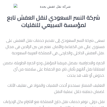
شركة النسر السعودي لنقل العفش تابع
لمؤسسة السبيعي للنقليات
تسعى شركة النسر السعودي إلى تقديم خدمات نقل العفش على
مستوى عالي من الكفاءة والأمان. نعتبر من بين الرائدين في مجال
نقل العفش الداخلي والخارجي في المملكة العربية السعودية.
الخبرة والاحترافية: بفضل فريقنا المؤهل وذو الخبرة الطويلة، نضمن
لعملائنا نقل أثاثهم بأمان تام، مع الحفاظ على سلامته من أي
خدوش أو تلف قد يحدث.
التغليف الممتاز: نستخدم أحدث التقنيات والمواد في تغليف الأثاث
لضمان حمايته خلال عملية النقل.
نقل دولي: نوفر خدمات نقل خارج المملكة مع الالتزام بكل الإجراءات