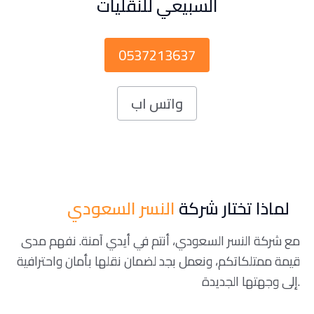
السبيعي للنقليات
0537213637
واتس اب
لماذا تختار شركة
النسر السعودي
مع شركة النسر السعودي، أنتم في أيدي آمنة. نفهم مدى
قيمة ممتلكاتكم، ونعمل بجد لضمان نقلها بأمان واحترافية
إلى وجهتها الجديدة.