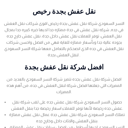
نقل عفش بجدة رخيص
النسر السعودي شركة نقل عفش بجدة رخيص اقوى شركات نقل العفش
في جده, شركه نقل عفش في جدة ممتازه جدا لديها خبره كبيره جدا بمجال
نقل العفش، توفر للعملاء نقل عفش داخل جدة، نقل عفش خارج جده
بجوده عالية جدا وبأسعار ممتازه للغاية فهي من افضل واحسن شركات
نقل العفش في جده الذي انصحكم بالتعامل معها شركة النسر السعودي
لنقل العفش بجدة .
افضل شركة نقل عفش بجدة
افضل شركة نقل عفش بجده تتميز شركة النسر السعودي بالعديد من
المميزات التي جعلتها افضل شركة لنقل العفش في جده، من أهم هذه
المميزات.
حصول النسر السعودي شركة نقل عفش جده على لقب شركة نقل
عفش جده رخيصة لأنها توفر للعملاء اسعار رخيصة جدا بنقل العفش.
تمتلك النسر السعودي شركة نقل عفش جدة عمال نقل عفش ممتازة
بنقل العفش والاثاث داخل وخارج جده.
النسر السعودي لديها أسطول من افضل سيارات نقل عفش الممتازة