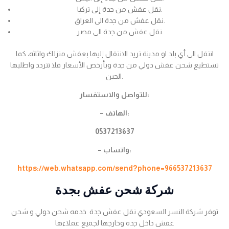
نقل عفش من جدة إلى تركيا.
نقل عفش من جدة الى العراق.
نقل عفش من جدة الى مصر.
انتقل الى أي بلد او مدينة تريد الانتقال إليها بعفش منزلك واثاثه، كما
تستطيع شحن عفش دولي من جدة وبأرخص الأسعار فلا تتردد واطلبها
الحين.
للتواصل والاستفسار:
– الهاتف:
0537213637
– واتساب:
https://web.whatsapp.com/send?phone=966537213637
شركة شحن عفش بجدة
توفر شركة النسر السعودي نقل عفش جدة خدمه شحن دولي و شحن
عفش داخل جده وخارجها لجميع عملاءها