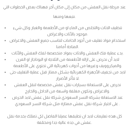
عند مرحلة نقل العفش من مكان إلى مكان آخر فهناك بعض الخطوات التي
نتبعها ومنها.
تنظيف الاثاث والتخلص من الماء او من الأطعمة والغبار وكل شيء
موجود بالأثاث والاغراض.
استخدام مواد تغليف من أجود الخامات لتناسب جميع العفش والاغراض
المتاحة أمامنا.
بدء عملية فك العفش والاثاث بمواد متخصصة لفك العفش والأثاث.
لابد أن نحرص على ازاله الأطعمة من الثلاجة او البوتاجاز او الفرن
والميكروويف وغيرها من أدوات كهربائية التي تحتوي على الأطعمة.
لابد من تجفيف الأجهزة الكهربائية بشكل ممتاز قبل عملية التغليف حتى
لا تتأثر الأضرار.
نحرص على الاستعانة بسيارات نقل عفش مخصصة لنقل العفش
والاغراض وتكون مغلفة واسعة من الداخل والخارج.
عند الاستعانة بشركه النسر السعودي شركة نقل عفش لابد الحرص
على اختيار شركة نقل عفش ممتازة مثل شركة النسر السعودي .
كل هذه تعليمات لابد ان تطبقها عميلنا الفاضل لكي تمتلك بخدمة نقل
عفش في جده عالية جدا ومختلفة.