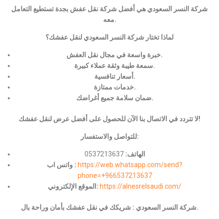
شركة النسر السعودي هي أفضل شركة نقل عفش بجدة تستطيع التعامل
معه.
لماذا تختار شركة النسر السعودي لنقل عفشك؟
خبرة واسعة في مجال نقل العفش.
سمعة طيبة وثقة عملاء كبيرة.
أسعار تنافسية.
خدمات ممتازة.
ضمان سلامة جميع أغراضك.
لا تتردد في الاتصال بنا الآن للحصول على أفضل عرض لنقل عفشك!
للتواصل والاستفسار:
الهاتف:
0537213637
https://web.whatsapp.com/send?
واتس اب :
phone=+966537213637
https://alnesrelsaudi.com/
الموقع الإلكتروني:
شركة النسر السعودي : شريكك في نقل عفشك بأمان وراحة بال.