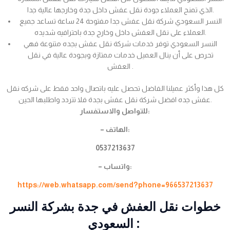
الذي تمنح العملاء جودة نقل عفش داخل جدة وخارجها عالية جدا.
النسر السعودي شركة نقل عفش جدا مفتوحة 24 ساعة تساعد جميع
العملاء على نقل العفش داخل وخارج جدة باحترافيه شديده.
النسر السعودي توفر خدمات شركة نقل عفش بجده متنوعة فهي
تحرص على أن ينال العميل خدمات ممتازة وبجودة عالية في نقل
العفش .
كل هذا وأكثر عميلنا الفاضل تحصل عليه باتصال واحد فقط على شركه نقل
عفش جده افضل شركة نقل عفش بجدة فلا تتردد واطلبها الحين.
للتواصل والاستفسار:
– الهاتف:
0537213637
– واتساب:
https://web.whatsapp.com/send?phone=966537213637
خطوات نقل العفش في جدة بشركة النسر
السعودي :