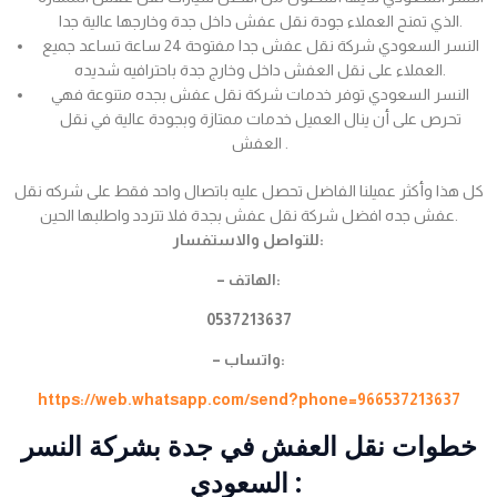
الذي تمنح العملاء جودة نقل عفش داخل جدة وخارجها عالية جدا.
النسر السعودي شركة نقل عفش جدا مفتوحة 24 ساعة تساعد جميع
العملاء على نقل العفش داخل وخارج جدة باحترافيه شديده.
النسر السعودي توفر خدمات شركة نقل عفش بجده متنوعة فهي
تحرص على أن ينال العميل خدمات ممتازة وبجودة عالية في نقل
العفش .
كل هذا وأكثر عميلنا الفاضل تحصل عليه باتصال واحد فقط على شركه نقل
عفش جده افضل شركة نقل عفش بجدة فلا تتردد واطلبها الحين.
للتواصل والاستفسار:
– الهاتف:
0537213637
– واتساب:
https://web.whatsapp.com/send?phone=966537213637
خطوات نقل العفش في جدة بشركة النسر
السعودي :