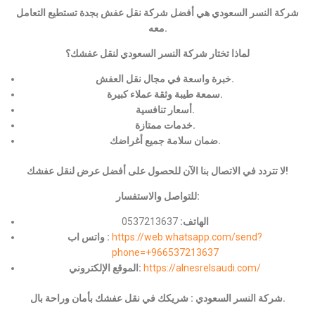
شركة النسر السعودي هي أفضل شركة نقل عفش بجدة تستطيع التعامل
معه.
لماذا تختار شركة النسر السعودي لنقل عفشك؟
خبرة واسعة في مجال نقل العفش.
سمعة طيبة وثقة عملاء كبيرة.
أسعار تنافسية.
خدمات ممتازة.
ضمان سلامة جميع أغراضك.
لا تتردد في الاتصال بنا الآن للحصول على أفضل عرض لنقل عفشك!
للتواصل والاستفسار:
الهاتف:
0537213637
https://web.whatsapp.com/send?
واتس اب :
phone=+966537213637
https://alnesrelsaudi.com/
الموقع الإلكتروني:
شركة النسر السعودي : شريكك في نقل عفشك بأمان وراحة بال.