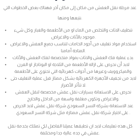
عند مرحلة نقل العفش من مكان إلى مكان آخر فهناك بعض الخطوات التي
نتبعها ومنها.
تنظيف الاثاث والتخلص من الماء او من الأطعمة والغبار وكل شيء
موجود بالأثاث والاغراض.
استخدام مواد تغليف من أجود الخامات لتناسب جميع العفش والاغراض
المتاحة أمامنا.
بدء عملية فك العفش والاثاث بمواد متخصصة لفك العفش والأثاث.
لابد أن نحرص على ازاله الأطعمة من الثلاجة او البوتاجاز او الفرن
والميكروويف وغيرها من أدوات كهربائية التي تحتوي على الأطعمة.
لابد من تجفيف الأجهزة الكهربائية بشكل ممتاز قبل عملية التغليف حتى
لا تتأثر الأضرار.
نحرص على الاستعانة بسيارات نقل عفش مخصصة لنقل العفش
والاغراض وتكون مغلفة واسعة من الداخل والخارج.
عند الاستعانة بشركه النسر السعودي شركة نقل عفش لابد الحرص
على اختيار شركة نقل عفش ممتازة مثل شركة النسر السعودي .
كل هذه تعليمات لابد ان تطبقها عميلنا الفاضل لكي تمتلك بخدمة نقل
عفش في جده عالية جدا ومختلفة.