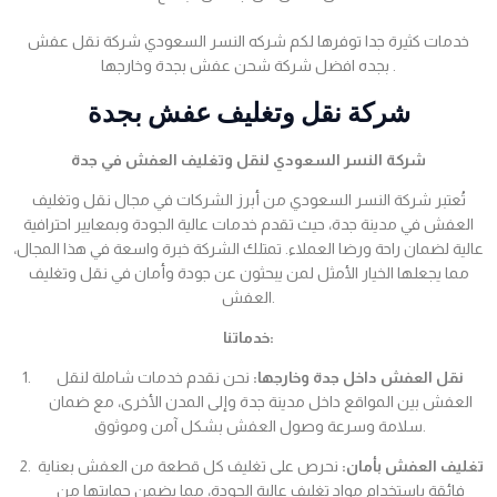
خدمات كثيرة جدا توفرها لكم شركه النسر السعودي شركة نقل عفش
بجده افضل شركة شحن عفش بجدة وخارجها .
شركة نقل وتغليف عفش بجدة
شركة النسر السعودي لنقل وتغليف العفش في جدة
تُعتبر شركة النسر السعودي من أبرز الشركات في مجال نقل وتغليف
العفش في مدينة جدة، حيث تقدم خدمات عالية الجودة وبمعايير احترافية
عالية لضمان راحة ورضا العملاء. تمتلك الشركة خبرة واسعة في هذا المجال،
مما يجعلها الخيار الأمثل لمن يبحثون عن جودة وأمان في نقل وتغليف
العفش.
خدماتنا:
نقل العفش داخل جدة وخارجها:
نحن نقدم خدمات شاملة لنقل
العفش بين المواقع داخل مدينة جدة وإلى المدن الأخرى، مع ضمان
سلامة وسرعة وصول العفش بشكل آمن وموثوق.
تغليف العفش بأمان:
نحرص على تغليف كل قطعة من العفش بعناية
فائقة باستخدام مواد تغليف عالية الجودة، مما يضمن حمايتها من