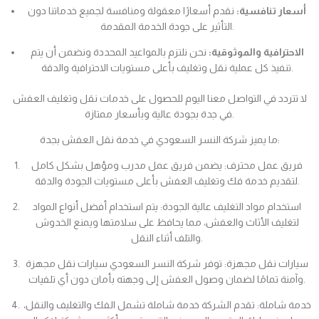
أسعار تنافسية:
نقدم أسعارًا معقولة ومنافسة لجميع خدماتنا دون
التأثير على جودة الخدمة المقدمة.
الاحترافية والموثوقية:
نحن نلتزم بالمواعيد المحددة ونضمن أن يتم
تنفيذ كل عملية نقل وتغليف بأعلى مستويات الاحترافية والدقة.
لا تتردد في التواصل معنا اليوم للحصول على خدمات نقل وتغليف العفش
في جدة بجودة عالية وبأسعار ممتازة.
ما يميز شركة النسر السعودي في خدمة نقل العفش بجدة:
فريق عمل محترف: يضمن فريق عمل مدرب ومؤهل بشكل كامل
لتقديم خدمة فك وتغليف العفش بأعلى مستويات الجودة والدقة.
استخدام مواد التغليف عالية الجودة: يتم استخدام أفضل أنواع المواد
لتغليف الأثاث والعفش، مما يحافظ على سلامتها ويمنع الخدوش
والتلف أثناء النقل.
سيارات نقل مجهزة: توفر شركة النسر السعودي سيارات نقل مجهزة
وآمنة تمامًا لضمان وصول العفش إلى وجهته بأمان دون أي تلفيات.
خدمة شاملة: تقدم الشركة خدمة شاملة تشمل الفك والتغليف والنقل،