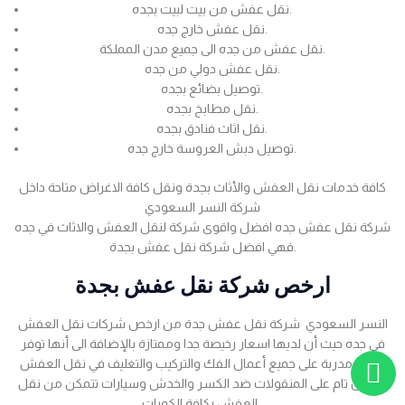
نقل عفش من بيت لبيت بجده.
نقل عفش خارج جده.
نقل عفش من جده الى جميع مدن المملكة.
نقل عفش دولي من جده.
توصيل بضائع بجده.
نقل مطابخ بجده.
نقل اثاث فنادق بجده.
توصيل دبش العروسة خارج جده.
كافة خدمات نقل العفش والأثاث بجدة ونقل كافة الاغراض متاحة داخل
شركة النسر السعودي
شركة نقل عفش جده افضل واقوى شركة لنقل العفش والاثاث في جده
فهي افضل شركة نقل عفش بجدة.
ارخص شركة نقل عفش بجدة
النسر السعودي شركة نقل عفش جدة من ارخص شركات نقل العفش
في جده حيث أن لديها اسعار رخيصة جدا وممتازة بالإضافة الى أنها توفر
عمالة مدربة على جميع أعمال الفك والتركيب والتغليف في نقل العفش
بضمان تام على المنقولات ضد الكسر والخدش وسيارات تتمكن من نقل
العفش بكافة الكميات .