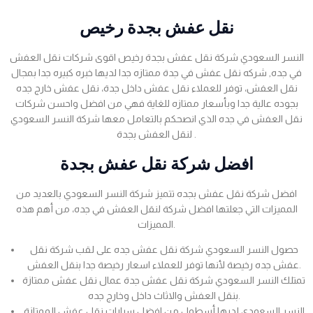
نقل عفش بجدة رخيص
النسر السعودي شركة نقل عفش بجدة رخيص اقوى شركات نقل العفش
في جده, شركه نقل عفش في جدة ممتازه جدا لديها خبره كبيره جدا بمجال
نقل العفش، توفر للعملاء نقل عفش داخل جدة، نقل عفش خارج جده
بجوده عالية جدا وبأسعار ممتازه للغاية فهي من افضل واحسن شركات
نقل العفش في جده الذي انصحكم بالتعامل معها شركة النسر السعودي
لنقل العفش بجدة .
افضل شركة نقل عفش بجدة
افضل شركة نقل عفش بجده تتميز شركة النسر السعودي بالعديد من
المميزات التي جعلتها افضل شركة لنقل العفش في جده، من أهم هذه
المميزات.
حصول النسر السعودي شركة نقل عفش جده على لقب شركة نقل
عفش جده رخيصة لأنها توفر للعملاء اسعار رخيصة جدا بنقل العفش.
تمتلك النسر السعودي شركة نقل عفش جدة عمال نقل عفش ممتازة
بنقل العفش والاثاث داخل وخارج جده.
النسر السعودي لديها أسطول من افضل سيارات نقل عفش الممتازة