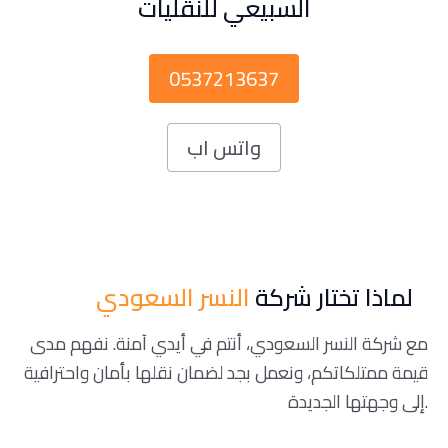
السبيعي للنقليات
0537213637
واتس اب
لماذا تختار شركة
النسر السعودي
مع شركة النسر السعودي، أنتم في أيدي آمنة. نفهم مدى
قيمة ممتلكاتكم، ونعمل بجد لضمان نقلها بأمان واحترافية
إلى وجهتها الجديدة.