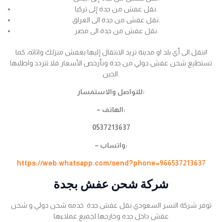
نقل عفش من جدة إلى تركيا.
نقل عفش من جدة الى العراق.
نقل عفش من جدة الى مصر.
انتقل الى أي بلد او مدينة تريد الانتقال إليها بعفش منزلك واثاثه، كما
تستطيع شحن عفش دولي من جدة وبأرخص الأسعار فلا تتردد واطلبها
الحين.
للتواصل والاستفسار:
– الهاتف:
0537213637
– واتساب:
https://web.whatsapp.com/send?phone=966537213637
شركة شحن عفش بجدة
توفر شركة النسر السعودي نقل عفش جدة خدمه شحن دولي و شحن
عفش داخل جده وخارجها لجميع عملاءها