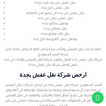
نقل عفش من بيت لبيت بجده.
نقل عفش خارج جده.
نقل عفش من جده الى جميع مدن المملكة.
نقل عفش دولي من جده.
توصيل بضائع بجده.
نقل مطابخ بجده.
نقل اثاث فنادق بجده.
توصيل دبش العروسة خارج جده.
كافة خدمات نقل العفش والأثاث بجدة ونقل كافة الاغراض متاحة داخل
شركة النسر السعودي
شركة نقل عفش جده افضل واقوى شركة لنقل العفش والاثاث في جده
فهي افضل شركة نقل عفش بجدة.
ارخص شركة نقل عفش بجدة
النسر السعودي شركة نقل عفش جدة من ارخص شركات نقل العفش
في جده حيث أن لديها اسعار رخيصة جدا وممتازة بالإضافة الى أنها توفر
عمالة مدربة على جميع أعمال الفك والتركيب والتغليف في نقل العفش
بضمان تام على المنقولات ضد الكسر والخدش وسيارات تتمكن من نقل
العفش بكافة الكميات .