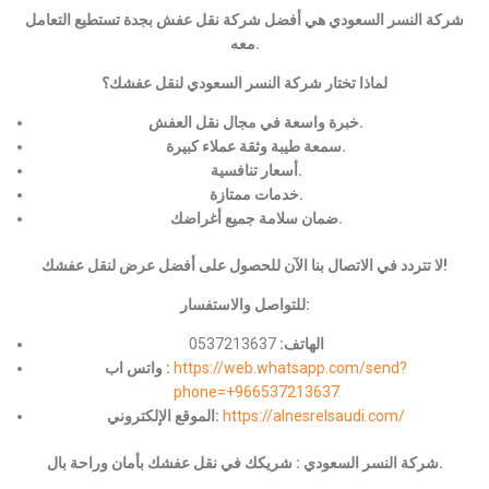
شركة النسر السعودي هي أفضل شركة نقل عفش بجدة تستطيع التعامل
معه.
لماذا تختار شركة النسر السعودي لنقل عفشك؟
خبرة واسعة في مجال نقل العفش.
سمعة طيبة وثقة عملاء كبيرة.
أسعار تنافسية.
خدمات ممتازة.
ضمان سلامة جميع أغراضك.
لا تتردد في الاتصال بنا الآن للحصول على أفضل عرض لنقل عفشك!
للتواصل والاستفسار:
الهاتف:
0537213637
https://web.whatsapp.com/send?
واتس اب :
phone=+966537213637
https://alnesrelsaudi.com/
الموقع الإلكتروني:
شركة النسر السعودي : شريكك في نقل عفشك بأمان وراحة بال.