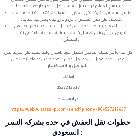
الذي تمنح العملاء جودة نقل عفش داخل جدة وخارجها عالية جدا.
النسر السعودي شركة نقل عفش جدا مفتوحة 24 ساعة تساعد جميع
العملاء على نقل العفش داخل وخارج جدة باحترافيه شديده.
النسر السعودي توفر خدمات شركة نقل عفش بجده متنوعة فهي
تحرص على أن ينال العميل خدمات ممتازة وبجودة عالية في نقل
العفش .
كل هذا وأكثر عميلنا الفاضل تحصل عليه باتصال واحد فقط على شركه نقل
عفش جده افضل شركة نقل عفش بجدة فلا تتردد واطلبها الحين.
للتواصل والاستفسار:
– الهاتف:
0537213637
– واتساب:
https://web.whatsapp.com/send?phone=966537213637
خطوات نقل العفش في جدة بشركة النسر
السعودي :