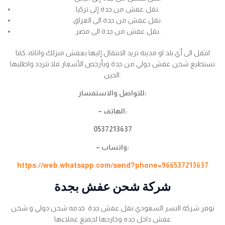
نقل عفش من جدة إلى تركيا.
نقل عفش من جدة الى العراق.
نقل عفش من جدة الى مصر.
انتقل الى أي بلد او مدينة تريد الانتقال إليها بعفش منزلك واثاثه، كما
تستطيع شحن عفش دولي من جدة وبأرخص الأسعار فلا تتردد واطلبها
الحين.
للتواصل والاستفسار:
– الهاتف:
0537213637
– واتساب:
https://web.whatsapp.com/send?phone=966537213637
شركة شحن عفش بجدة
توفر شركة النسر السعودي نقل عفش جدة خدمه شحن دولي و شحن
عفش داخل جده وخارجها لجميع عملاءها