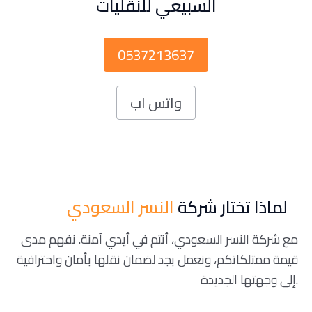
السبيعي للنقليات
0537213637
واتس اب
لماذا تختار شركة
النسر السعودي
مع شركة النسر السعودي، أنتم في أيدي آمنة. نفهم مدى
قيمة ممتلكاتكم، ونعمل بجد لضمان نقلها بأمان واحترافية
إلى وجهتها الجديدة.