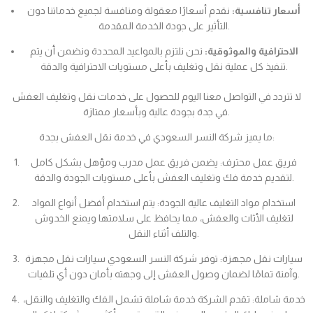
أسعار تنافسية:
نقدم أسعارًا معقولة ومنافسة لجميع خدماتنا دون
التأثير على جودة الخدمة المقدمة.
الاحترافية والموثوقية:
نحن نلتزم بالمواعيد المحددة ونضمن أن يتم
تنفيذ كل عملية نقل وتغليف بأعلى مستويات الاحترافية والدقة.
لا تتردد في التواصل معنا اليوم للحصول على خدمات نقل وتغليف العفش
في جدة بجودة عالية وبأسعار ممتازة.
ما يميز شركة النسر السعودي في خدمة نقل العفش بجدة:
فريق عمل محترف: يضمن فريق عمل مدرب ومؤهل بشكل كامل
لتقديم خدمة فك وتغليف العفش بأعلى مستويات الجودة والدقة.
استخدام مواد التغليف عالية الجودة: يتم استخدام أفضل أنواع المواد
لتغليف الأثاث والعفش، مما يحافظ على سلامتها ويمنع الخدوش
والتلف أثناء النقل.
سيارات نقل مجهزة: توفر شركة النسر السعودي سيارات نقل مجهزة
وآمنة تمامًا لضمان وصول العفش إلى وجهته بأمان دون أي تلفيات.
خدمة شاملة: تقدم الشركة خدمة شاملة تشمل الفك والتغليف والنقل،