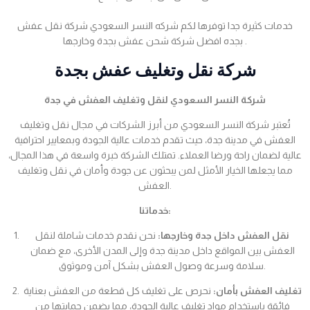
خدمات كثيرة جدا توفرها لكم شركه النسر السعودي شركة نقل عفش
بجده افضل شركة شحن عفش بجدة وخارجها .
شركة نقل وتغليف عفش بجدة
شركة النسر السعودي لنقل وتغليف العفش في جدة
تُعتبر شركة النسر السعودي من أبرز الشركات في مجال نقل وتغليف
العفش في مدينة جدة، حيث تقدم خدمات عالية الجودة وبمعايير احترافية
عالية لضمان راحة ورضا العملاء. تمتلك الشركة خبرة واسعة في هذا المجال،
مما يجعلها الخيار الأمثل لمن يبحثون عن جودة وأمان في نقل وتغليف
العفش.
خدماتنا:
نقل العفش داخل جدة وخارجها:
نحن نقدم خدمات شاملة لنقل
العفش بين المواقع داخل مدينة جدة وإلى المدن الأخرى، مع ضمان
سلامة وسرعة وصول العفش بشكل آمن وموثوق.
تغليف العفش بأمان:
نحرص على تغليف كل قطعة من العفش بعناية
فائقة باستخدام مواد تغليف عالية الجودة، مما يضمن حمايتها من