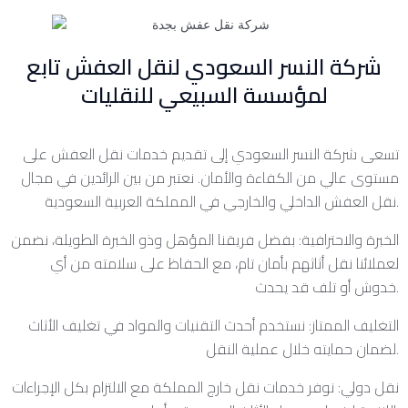
شركة النسر السعودي لنقل العفش تابع
لمؤسسة السبيعي للنقليات
تسعى شركة النسر السعودي إلى تقديم خدمات نقل العفش على
مستوى عالي من الكفاءة والأمان. نعتبر من بين الرائدين في مجال
نقل العفش الداخلي والخارجي في المملكة العربية السعودية.
الخبرة والاحترافية: بفضل فريقنا المؤهل وذو الخبرة الطويلة، نضمن
لعملائنا نقل أثاثهم بأمان تام، مع الحفاظ على سلامته من أي
خدوش أو تلف قد يحدث.
التغليف الممتاز: نستخدم أحدث التقنيات والمواد في تغليف الأثاث
لضمان حمايته خلال عملية النقل.
نقل دولي: نوفر خدمات نقل خارج المملكة مع الالتزام بكل الإجراءات