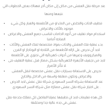
عند مرحلة نقل العفش من مكان إلى مكان آخر فهناك بعض الخطوات التي
نتبعها ومنها.
تنظيف الاثاث والتخلص من الماء او من الأطعمة والغبار وكل شيء
موجود بالأثاث والاغراض.
استخدام مواد تغليف من أجود الخامات لتناسب جميع العفش والاغراض
المتاحة أمامنا.
بدء عملية فك العفش والاثاث بمواد متخصصة لفك العفش والأثاث.
لابد أن نحرص على ازاله الأطعمة من الثلاجة او البوتاجاز او الفرن
والميكروويف وغيرها من أدوات كهربائية التي تحتوي على الأطعمة.
لابد من تجفيف الأجهزة الكهربائية بشكل ممتاز قبل عملية التغليف حتى
لا تتأثر الأضرار.
نحرص على الاستعانة بسيارات نقل عفش مخصصة لنقل العفش
والاغراض وتكون مغلفة واسعة من الداخل والخارج.
عند الاستعانة بشركه النسر السعودي شركة نقل عفش لابد الحرص
على اختيار شركة نقل عفش ممتازة مثل شركة النسر السعودي .
كل هذه تعليمات لابد ان تطبقها عميلنا الفاضل لكي تمتلك بخدمة نقل
عفش في جده عالية جدا ومختلفة.