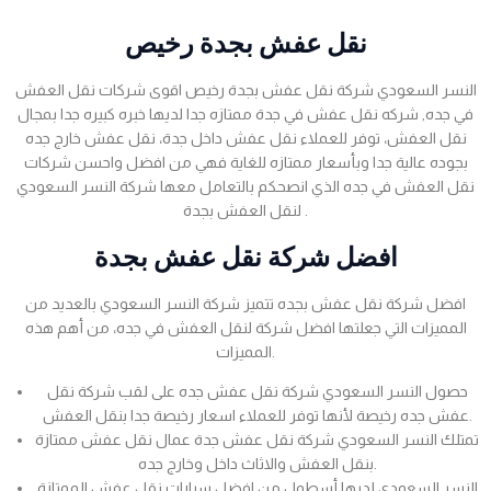
نقل عفش بجدة رخيص
النسر السعودي شركة نقل عفش بجدة رخيص اقوى شركات نقل العفش
في جده, شركه نقل عفش في جدة ممتازه جدا لديها خبره كبيره جدا بمجال
نقل العفش، توفر للعملاء نقل عفش داخل جدة، نقل عفش خارج جده
بجوده عالية جدا وبأسعار ممتازه للغاية فهي من افضل واحسن شركات
نقل العفش في جده الذي انصحكم بالتعامل معها شركة النسر السعودي
لنقل العفش بجدة .
افضل شركة نقل عفش بجدة
افضل شركة نقل عفش بجده تتميز شركة النسر السعودي بالعديد من
المميزات التي جعلتها افضل شركة لنقل العفش في جده، من أهم هذه
المميزات.
حصول النسر السعودي شركة نقل عفش جده على لقب شركة نقل
عفش جده رخيصة لأنها توفر للعملاء اسعار رخيصة جدا بنقل العفش.
تمتلك النسر السعودي شركة نقل عفش جدة عمال نقل عفش ممتازة
بنقل العفش والاثاث داخل وخارج جده.
النسر السعودي لديها أسطول من افضل سيارات نقل عفش الممتازة