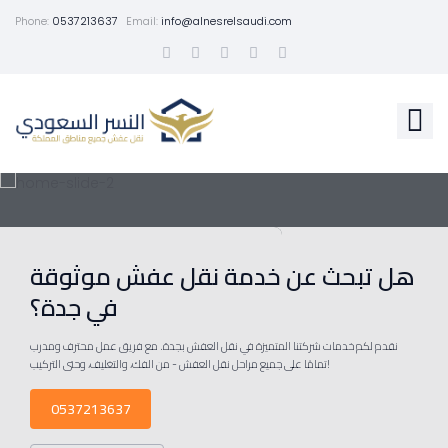
Phone:
0537213637
Email:
info@alnesrelsaudi.com
هل تبحث عن خدمة نقل عفش موثوقة
في جدة؟
نقدم لكم خدمات شركتنا المتميزة في نقل العفش بجدة. مع فريق عمل محترف ومدرب
تمامًا على جميع مراحل نقل العفش - من الفك، والتغليف، وحتى التركيب!
0537213637