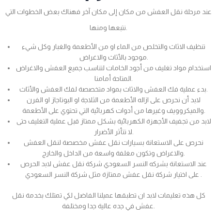
عند مرحلة نقل العفش من مكان إلى مكان آخر فهناك بعض الخطوات التي
نتبعها ومنها.
تنظيف الاثاث والتخلص من الماء او من الأطعمة والغبار وكل شيء
موجود بالأثاث والاغراض.
استخدام مواد تغليف من أجود الخامات لتناسب جميع العفش والاغراض
المتاحة أمامنا.
بدء عملية فك العفش والاثاث بمواد متخصصة لفك العفش والأثاث.
لابد أن نحرص على ازاله الأطعمة من الثلاجة او البوتاجاز او الفرن
والميكروويف وغيرها من أدوات كهربائية التي تحتوي على الأطعمة.
لابد من تجفيف الأجهزة الكهربائية بشكل ممتاز قبل عملية التغليف حتى
لا تتأثر الأضرار.
نحرص على الاستعانة بسيارات نقل عفش مخصصة لنقل العفش
والاغراض وتكون مغلفة واسعة من الداخل والخارج.
عند الاستعانة بشركه النسر السعودي شركة نقل عفش لابد الحرص
على اختيار شركة نقل عفش ممتازة مثل شركة النسر السعودي .
كل هذه تعليمات لابد ان تطبقها عميلنا الفاضل لكي تمتلك بخدمة نقل
عفش في جده عالية جدا ومختلفة.