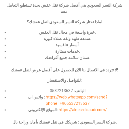
شركة النسر السعودي هي أفضل شركة نقل عفش بجدة تستطيع التعامل
معه.
لماذا تختار شركة النسر السعودي لنقل عفشك؟
خبرة واسعة في مجال نقل العفش.
سمعة طيبة وثقة عملاء كبيرة.
أسعار تنافسية.
خدمات ممتازة.
ضمان سلامة جميع أغراضك.
لا تتردد في الاتصال بنا الآن للحصول على أفضل عرض لنقل عفشك!
للتواصل والاستفسار:
الهاتف:
0537213637
https://web.whatsapp.com/send?
واتس اب :
phone=+966537213637
https://alnesrelsaudi.com/
الموقع الإلكتروني:
شركة النسر السعودي : شريكك في نقل عفشك بأمان وراحة بال.