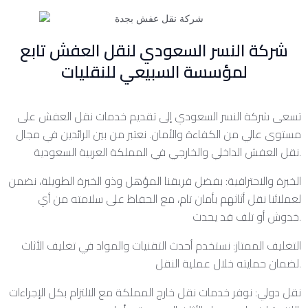
شركة النسر السعودي لنقل العفش تابع
لمؤسسة السبيعي للنقليات
تسعى شركة النسر السعودي إلى تقديم خدمات نقل العفش على
مستوى عالي من الكفاءة والأمان. نعتبر من بين الرائدين في مجال
نقل العفش الداخلي والخارجي في المملكة العربية السعودية.
الخبرة والاحترافية: بفضل فريقنا المؤهل وذو الخبرة الطويلة، نضمن
لعملائنا نقل أثاثهم بأمان تام، مع الحفاظ على سلامته من أي
خدوش أو تلف قد يحدث.
التغليف الممتاز: نستخدم أحدث التقنيات والمواد في تغليف الأثاث
لضمان حمايته خلال عملية النقل.
نقل دولي: نوفر خدمات نقل خارج المملكة مع الالتزام بكل الإجراءات