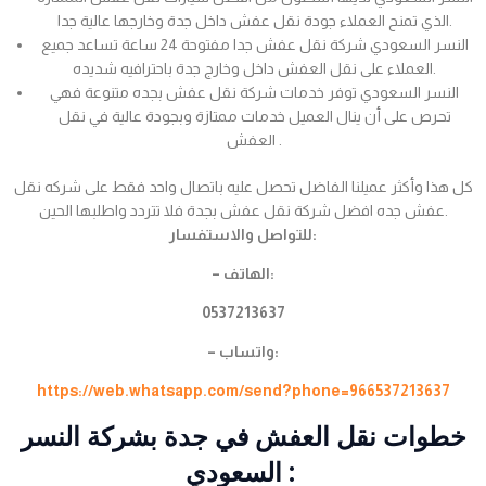
الذي تمنح العملاء جودة نقل عفش داخل جدة وخارجها عالية جدا.
النسر السعودي شركة نقل عفش جدا مفتوحة 24 ساعة تساعد جميع
العملاء على نقل العفش داخل وخارج جدة باحترافيه شديده.
النسر السعودي توفر خدمات شركة نقل عفش بجده متنوعة فهي
تحرص على أن ينال العميل خدمات ممتازة وبجودة عالية في نقل
العفش .
كل هذا وأكثر عميلنا الفاضل تحصل عليه باتصال واحد فقط على شركه نقل
عفش جده افضل شركة نقل عفش بجدة فلا تتردد واطلبها الحين.
للتواصل والاستفسار:
– الهاتف:
0537213637
– واتساب:
https://web.whatsapp.com/send?phone=966537213637
خطوات نقل العفش في جدة بشركة النسر
السعودي :