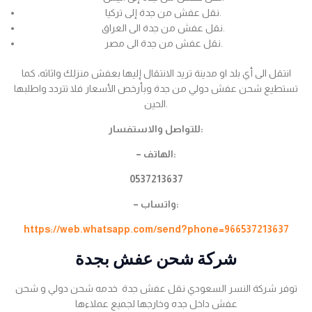
نقل عفش من جدة إلى تركيا.
نقل عفش من جدة الى العراق.
نقل عفش من جدة الى مصر.
انتقل الى أي بلد او مدينة تريد الانتقال إليها بعفش منزلك واثاثه، كما
تستطيع شحن عفش دولي من جدة وبأرخص الأسعار فلا تتردد واطلبها
الحين.
للتواصل والاستفسار:
– الهاتف:
0537213637
– واتساب:
https://web.whatsapp.com/send?phone=966537213637
شركة شحن عفش بجدة
توفر شركة النسر السعودي نقل عفش جدة خدمه شحن دولي و شحن
عفش داخل جده وخارجها لجميع عملاءها