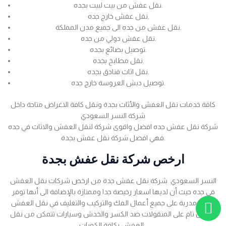
نقل عفش من بيت لبيت بجده.
نقل عفش خارج جده.
نقل عفش من جده الى جميع مدن المملكة.
نقل عفش دولي من جده.
توصيل بضائع بجده.
نقل مطابخ بجده.
نقل اثاث فنادق بجده.
توصيل دبش العروسة خارج جده.
كافة خدمات نقل العفش والأثاث بجدة ونقل كافة الاغراض متاحة داخل
شركة النسر السعودي
شركة نقل عفش جده افضل واقوى شركة لنقل العفش والاثاث في جده
فهي افضل شركة نقل عفش بجدة.
ارخص شركة نقل عفش بجدة
النسر السعودي شركة نقل عفش جدة من ارخص شركات نقل العفش
في جده حيث أن لديها اسعار رخيصة جدا وممتازة بالإضافة الى أنها توفر
عمالة مدربة على جميع أعمال الفك والتركيب والتغليف في نقل العفش
بضمان تام على المنقولات ضد الكسر والخدش وسيارات تتمكن من نقل
العفش بكافة الكميات .