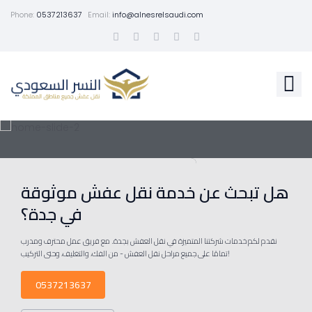
Phone:
0537213637
Email:
info@alnesrelsaudi.com
هل تبحث عن خدمة نقل عفش موثوقة
في جدة؟
نقدم لكم خدمات شركتنا المتميزة في نقل العفش بجدة. مع فريق عمل محترف ومدرب
تمامًا على جميع مراحل نقل العفش - من الفك، والتغليف، وحتى التركيب!
0537213637