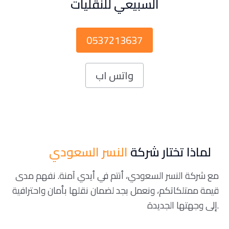
السبيعي للنقليات
0537213637
واتس اب
لماذا تختار شركة
النسر السعودي
مع شركة النسر السعودي، أنتم في أيدي آمنة. نفهم مدى
قيمة ممتلكاتكم، ونعمل بجد لضمان نقلها بأمان واحترافية
إلى وجهتها الجديدة.