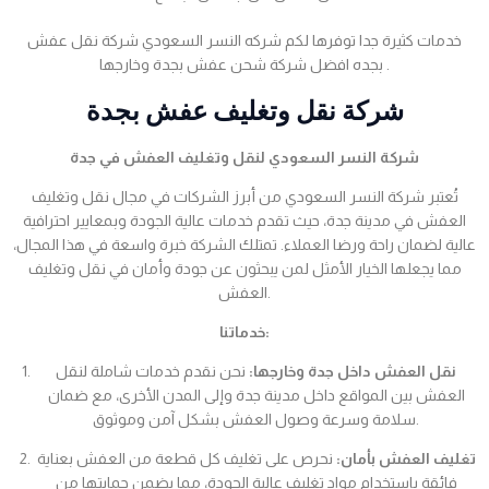
خدمات كثيرة جدا توفرها لكم شركه النسر السعودي شركة نقل عفش
بجده افضل شركة شحن عفش بجدة وخارجها .
شركة نقل وتغليف عفش بجدة
شركة النسر السعودي لنقل وتغليف العفش في جدة
تُعتبر شركة النسر السعودي من أبرز الشركات في مجال نقل وتغليف
العفش في مدينة جدة، حيث تقدم خدمات عالية الجودة وبمعايير احترافية
عالية لضمان راحة ورضا العملاء. تمتلك الشركة خبرة واسعة في هذا المجال،
مما يجعلها الخيار الأمثل لمن يبحثون عن جودة وأمان في نقل وتغليف
العفش.
خدماتنا:
نقل العفش داخل جدة وخارجها:
نحن نقدم خدمات شاملة لنقل
العفش بين المواقع داخل مدينة جدة وإلى المدن الأخرى، مع ضمان
سلامة وسرعة وصول العفش بشكل آمن وموثوق.
تغليف العفش بأمان:
نحرص على تغليف كل قطعة من العفش بعناية
فائقة باستخدام مواد تغليف عالية الجودة، مما يضمن حمايتها من