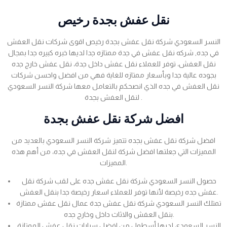
نقل عفش بجدة رخيص
النسر السعودي شركة نقل عفش بجدة رخيص اقوى شركات نقل العفش
في جده, شركه نقل عفش في جدة ممتازه جدا لديها خبره كبيره جدا بمجال
نقل العفش، توفر للعملاء نقل عفش داخل جدة، نقل عفش خارج جده
بجوده عالية جدا وبأسعار ممتازه للغاية فهي من افضل واحسن شركات
نقل العفش في جده الذي انصحكم بالتعامل معها شركة النسر السعودي
لنقل العفش بجدة .
افضل شركة نقل عفش بجدة
افضل شركة نقل عفش بجده تتميز شركة النسر السعودي بالعديد من
المميزات التي جعلتها افضل شركة لنقل العفش في جده، من أهم هذه
المميزات.
حصول النسر السعودي شركة نقل عفش جده على لقب شركة نقل
عفش جده رخيصة لأنها توفر للعملاء اسعار رخيصة جدا بنقل العفش.
تمتلك النسر السعودي شركة نقل عفش جدة عمال نقل عفش ممتازة
بنقل العفش والاثاث داخل وخارج جده.
النسر السعودي لديها أسطول من افضل سيارات نقل عفش الممتازة