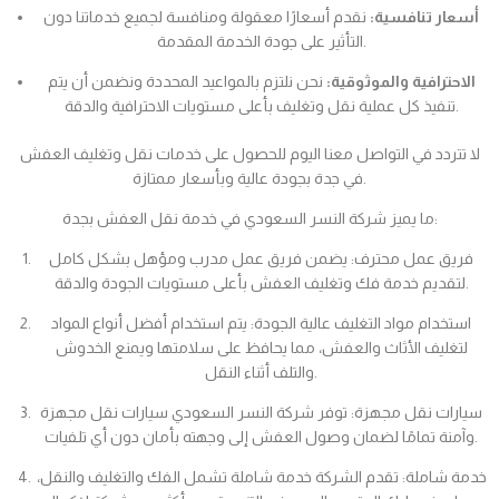
أسعار تنافسية:
نقدم أسعارًا معقولة ومنافسة لجميع خدماتنا دون
التأثير على جودة الخدمة المقدمة.
الاحترافية والموثوقية:
نحن نلتزم بالمواعيد المحددة ونضمن أن يتم
تنفيذ كل عملية نقل وتغليف بأعلى مستويات الاحترافية والدقة.
لا تتردد في التواصل معنا اليوم للحصول على خدمات نقل وتغليف العفش
في جدة بجودة عالية وبأسعار ممتازة.
ما يميز شركة النسر السعودي في خدمة نقل العفش بجدة:
فريق عمل محترف: يضمن فريق عمل مدرب ومؤهل بشكل كامل
لتقديم خدمة فك وتغليف العفش بأعلى مستويات الجودة والدقة.
استخدام مواد التغليف عالية الجودة: يتم استخدام أفضل أنواع المواد
لتغليف الأثاث والعفش، مما يحافظ على سلامتها ويمنع الخدوش
والتلف أثناء النقل.
سيارات نقل مجهزة: توفر شركة النسر السعودي سيارات نقل مجهزة
وآمنة تمامًا لضمان وصول العفش إلى وجهته بأمان دون أي تلفيات.
خدمة شاملة: تقدم الشركة خدمة شاملة تشمل الفك والتغليف والنقل،