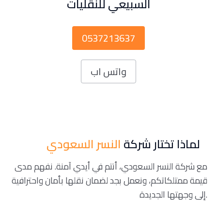
السبيعي للنقليات
0537213637
واتس اب
لماذا تختار شركة
النسر السعودي
مع شركة النسر السعودي، أنتم في أيدي آمنة. نفهم مدى
قيمة ممتلكاتكم، ونعمل بجد لضمان نقلها بأمان واحترافية
إلى وجهتها الجديدة.