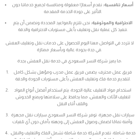
أسعار تنافسية:
نقدم أسعارًا معقولة ومنافسة لجميع خدماتنا دون
التأثير على جودة الخدمة المقدمة.
الاحترافية والموثوقية:
نحن نلتزم بالمواعيد المحددة ونضمن أن يتم
تنفيذ كل عملية نقل وتغليف بأعلى مستويات الاحترافية والدقة.
لا تتردد في التواصل معنا اليوم للحصول على خدمات نقل وتغليف العفش
في جدة بجودة عالية وبأسعار ممتازة.
ما يميز شركة النسر السعودي في خدمة نقل العفش بجدة:
فريق عمل محترف: يضمن فريق عمل مدرب ومؤهل بشكل كامل
لتقديم خدمة فك وتغليف العفش بأعلى مستويات الجودة والدقة.
استخدام مواد التغليف عالية الجودة: يتم استخدام أفضل أنواع المواد
لتغليف الأثاث والعفش، مما يحافظ على سلامتها ويمنع الخدوش
والتلف أثناء النقل.
سيارات نقل مجهزة: توفر شركة النسر السعودي سيارات نقل مجهزة
وآمنة تمامًا لضمان وصول العفش إلى وجهته بأمان دون أي تلفيات.
خدمة شاملة: تقدم الشركة خدمة شاملة تشمل الفك والتغليف والنقل،