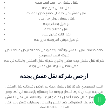
نقل عفش من بيت لبيت بجده.
نقل عفش خارج جده.
نقل عفش من جده الى جميع مدن المملكة.
نقل عفش دولي من جده.
توصيل بضائع بجده.
نقل مطابخ بجده.
نقل اثاث فنادق بجده.
توصيل دبش العروسة خارج جده.
كافة خدمات نقل العفش والأثاث بجدة ونقل كافة الاغراض متاحة داخل
شركة النسر السعودي
شركة نقل عفش جده افضل واقوى شركة لنقل العفش والاثاث في جده
فهي افضل شركة نقل عفش بجدة.
ارخص شركة نقل عفش بجدة
النسر السعودي شركة نقل عفش جدة من ارخص شركات نقل العفش
في جده حيث أن لديها اسعار رخيصة جدا وممتازة بالإضافة الى أنها توفر
عمالة مدربة على جميع أعمال الفك والتركيب والتغليف في نقل العفش
بضمان تام على المنقولات ضد الكسر والخدش وسيارات تتمكن من نقل
العفش بكافة الكميات .