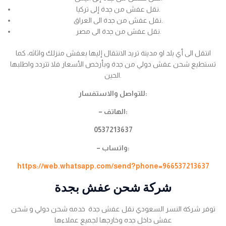
نقل عفش من جدة إلى تركيا.
نقل عفش من جدة الى العراق.
نقل عفش من جدة الى مصر.
انتقل الى أي بلد او مدينة تريد الانتقال إليها بعفش منزلك واثاثه، كما
تستطيع شحن عفش دولي من جدة وبأرخص الأسعار فلا تتردد واطلبها
الحين.
للتواصل والاستفسار:
– الهاتف:
0537213637
– واتساب:
https://web.whatsapp.com/send?phone=966537213637
شركة شحن عفش بجدة
توفر شركة النسر السعودي نقل عفش جدة خدمه شحن دولي و شحن
عفش داخل جده وخارجها لجميع عملاءها