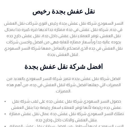
نقل عفش بجدة رخيص
النسر السعودي شركة نقل عفش بجدة رخيص اقوى شركات نقل العفش
في جده, شركه نقل عفش في جدة ممتازه جدا لديها خبره كبيره جدا بمجال
نقل العفش، توفر للعملاء نقل عفش داخل جدة، نقل عفش خارج جده
بجوده عالية جدا وبأسعار ممتازه للغاية فهي من افضل واحسن شركات
نقل العفش في جده الذي انصحكم بالتعامل معها شركة النسر السعودي
لنقل العفش بجدة .
افضل شركة نقل عفش بجدة
افضل شركة نقل عفش بجده تتميز شركة النسر السعودي بالعديد من
المميزات التي جعلتها افضل شركة لنقل العفش في جده، من أهم هذه
المميزات.
حصول النسر السعودي شركة نقل عفش جده على لقب شركة نقل
عفش جده رخيصة لأنها توفر للعملاء اسعار رخيصة جدا بنقل العفش.
تمتلك النسر السعودي شركة نقل عفش جدة عمال نقل عفش ممتازة
بنقل العفش والاثاث داخل وخارج جده.
النسر السعودي لديها أسطول من افضل سيارات نقل عفش الممتازة