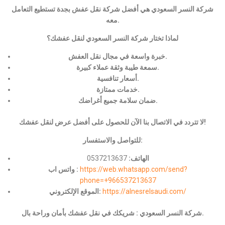
شركة النسر السعودي هي أفضل شركة نقل عفش بجدة تستطيع التعامل
معه.
لماذا تختار شركة النسر السعودي لنقل عفشك؟
خبرة واسعة في مجال نقل العفش.
سمعة طيبة وثقة عملاء كبيرة.
أسعار تنافسية.
خدمات ممتازة.
ضمان سلامة جميع أغراضك.
لا تتردد في الاتصال بنا الآن للحصول على أفضل عرض لنقل عفشك!
للتواصل والاستفسار:
الهاتف:
0537213637
https://web.whatsapp.com/send?
واتس اب :
phone=+966537213637
https://alnesrelsaudi.com/
الموقع الإلكتروني:
شركة النسر السعودي : شريكك في نقل عفشك بأمان وراحة بال.