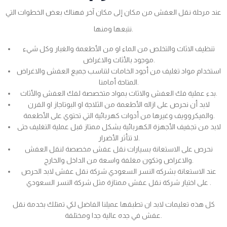
عند مرحلة نقل العفش من مكان إلى مكان آخر فهناك بعض الخطوات التي
نتبعها ومنها.
تنظيف الاثاث والتخلص من الماء او من الأطعمة والغبار وكل شيء
موجود بالأثاث والاغراض.
استخدام مواد تغليف من أجود الخامات لتناسب جميع العفش والاغراض
المتاحة أمامنا.
بدء عملية فك العفش والاثاث بمواد متخصصة لفك العفش والأثاث.
لابد أن نحرص على ازاله الأطعمة من الثلاجة او البوتاجاز او الفرن
والميكروويف وغيرها من أدوات كهربائية التي تحتوي على الأطعمة.
لابد من تجفيف الأجهزة الكهربائية بشكل ممتاز قبل عملية التغليف حتى
لا تتأثر الأضرار.
نحرص على الاستعانة بسيارات نقل عفش مخصصة لنقل العفش
والاغراض وتكون مغلفة واسعة من الداخل والخارج.
عند الاستعانة بشركه النسر السعودي شركة نقل عفش لابد الحرص
على اختيار شركة نقل عفش ممتازة مثل شركة النسر السعودي .
كل هذه تعليمات لابد ان تطبقها عميلنا الفاضل لكي تمتلك بخدمة نقل
عفش في جده عالية جدا ومختلفة.