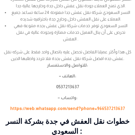
الذي تمنح العملاء جودة نقل عفش داخل جدة وخارجها عالية جدا.
النسر السعودي شركة نقل عفش جدا مفتوحة 24 ساعة تساعد جميع
العملاء على نقل العفش داخل وخارج جدة باحترافيه شديده.
النسر السعودي توفر خدمات شركة نقل عفش بجده متنوعة فهي
تحرص على أن ينال العميل خدمات ممتازة وبجودة عالية في نقل
العفش .
كل هذا وأكثر عميلنا الفاضل تحصل عليه باتصال واحد فقط على شركه نقل
عفش جده افضل شركة نقل عفش بجدة فلا تتردد واطلبها الحين.
للتواصل والاستفسار:
– الهاتف:
0537213637
– واتساب:
https://web.whatsapp.com/send?phone=966537213637
خطوات نقل العفش في جدة بشركة النسر
السعودي :