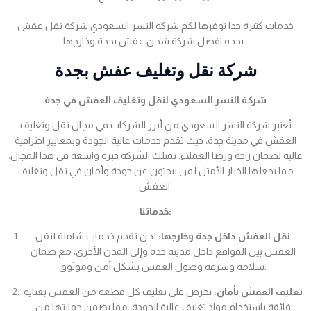
خدمات كثيرة جدا توفرها لكم شركه النسر السعودي شركة نقل عفش
بجده افضل شركة شحن عفش بجدة وخارجها .
شركة نقل وتغليف عفش بجدة
شركة النسر السعودي لنقل وتغليف العفش في جدة
تُعتبر شركة النسر السعودي من أبرز الشركات في مجال نقل وتغليف
العفش في مدينة جدة، حيث تقدم خدمات عالية الجودة وبمعايير احترافية
عالية لضمان راحة ورضا العملاء. تمتلك الشركة خبرة واسعة في هذا المجال،
مما يجعلها الخيار الأمثل لمن يبحثون عن جودة وأمان في نقل وتغليف
العفش.
خدماتنا:
نقل العفش داخل جدة وخارجها:
نحن نقدم خدمات شاملة لنقل
العفش بين المواقع داخل مدينة جدة وإلى المدن الأخرى، مع ضمان
سلامة وسرعة وصول العفش بشكل آمن وموثوق.
تغليف العفش بأمان:
نحرص على تغليف كل قطعة من العفش بعناية
فائقة باستخدام مواد تغليف عالية الجودة، مما يضمن حمايتها من