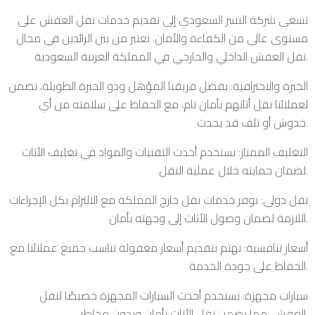
تسعى شركة النسر السعودي إلى تقديم خدمات نقل العفش على
مستوى عالي من الكفاءة والأمان. نعتبر من بين الرائدين في مجال
نقل العفش الداخلي والخارجي في المملكة العربية السعودية.
الخبرة والاحترافية: بفضل فريقنا المؤهل وذو الخبرة الطويلة، نضمن
لعملائنا نقل أثاثهم بأمان تام، مع الحفاظ على سلامته من أي
خدوش أو تلف قد يحدث.
التغليف الممتاز: نستخدم أحدث التقنيات والمواد في تغليف الأثاث
لضمان حمايته خلال عملية النقل.
نقل دولي: نوفر خدمات نقل خارج المملكة مع الالتزام بكل الإجراءات
اللازمة لضمان وصول الأثاث إلى وجهته بأمان.
أسعار تنافسية: نهتم بتقديم أسعار معقولة تناسب جميع عملائنا مع
الحفاظ على جودة الخدمة.
سيارات مجهزة: نستخدم أحدث السيارات المجهزة خصيصًا لنقل
العفش، مما يضمن نقل الأثاث بأمان وبدون مخاطر.