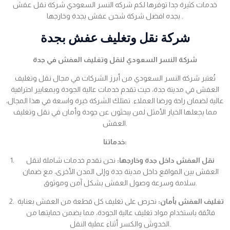
خدمات كثيرة جدا توفرها لكم شركه النسر السعودي شركة نقل عفش
بجده افضل شركة شحن عفش بجدة وخارجها .
شركة نقل وتغليف عفش بجدة
شركة النسر السعودي لنقل وتغليف العفش في جدة
تُعتبر شركة النسر السعودي من أبرز الشركات في مجال نقل وتغليف
العفش في مدينة جدة، حيث تقدم خدمات عالية الجودة وبمعايير احترافية
عالية لضمان راحة ورضا العملاء. تمتلك الشركة خبرة واسعة في هذا المجال،
مما يجعلها الخيار الأمثل لمن يبحثون عن جودة وأمان في نقل وتغليف
العفش.
خدماتنا:
نقل العفش داخل جدة وخارجها:
نحن نقدم خدمات شاملة لنقل
العفش بين المواقع داخل مدينة جدة وإلى المدن الأخرى، مع ضمان
سلامة وسرعة وصول العفش بشكل آمن وموثوق.
تغليف العفش بأمان:
نحرص على تغليف كل قطعة من العفش بعناية
فائقة باستخدام مواد تغليف عالية الجودة، مما يضمن حمايتها من
الخدوش والكسر أثناء عملية النقل.