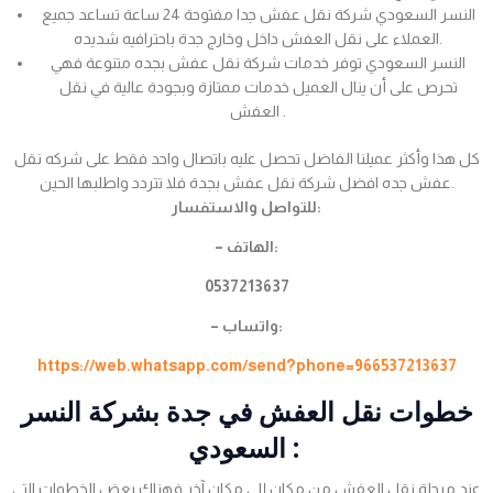
النسر السعودي شركة نقل عفش جدا مفتوحة 24 ساعة تساعد جميع
العملاء على نقل العفش داخل وخارج جدة باحترافيه شديده.
النسر السعودي توفر خدمات شركة نقل عفش بجده متنوعة فهي
تحرص على أن ينال العميل خدمات ممتازة وبجودة عالية في نقل
العفش .
كل هذا وأكثر عميلنا الفاضل تحصل عليه باتصال واحد فقط على شركه نقل
عفش جده افضل شركة نقل عفش بجدة فلا تتردد واطلبها الحين.
للتواصل والاستفسار:
– الهاتف:
0537213637
– واتساب:
https://web.whatsapp.com/send?phone=966537213637
خطوات نقل العفش في جدة بشركة النسر
السعودي :
عند مرحلة نقل العفش من مكان إلى مكان آخر فهناك بعض الخطوات التي