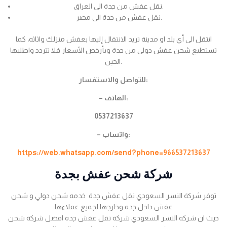
نقل عفش من جدة الى العراق.
نقل عفش من جدة الى مصر.
انتقل الى أي بلد او مدينة تريد الانتقال إليها بعفش منزلك واثاثه، كما
تستطيع شحن عفش دولي من جدة وبأرخص الأسعار فلا تتردد واطلبها
الحين.
للتواصل والاستفسار:
– الهاتف:
0537213637
– واتساب:
https://web.whatsapp.com/send?phone=966537213637
شركة شحن عفش بجدة
توفر شركة النسر السعودي نقل عفش جدة خدمه شحن دولي و شحن
عفش داخل جده وخارجها لجميع عملاءها
حيث ان شركه النسر السعودي شركة نقل عفش جده افضل شركة شحن