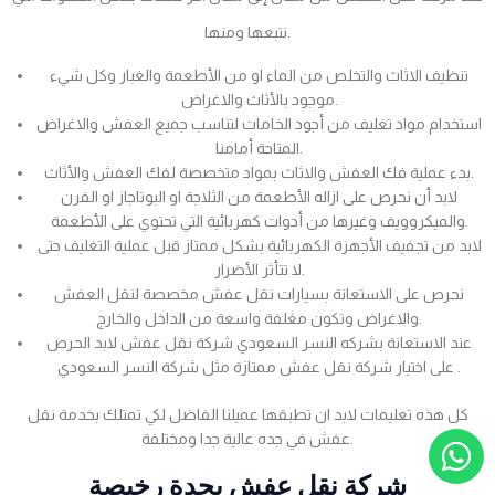
نتبعها ومنها.
تنظيف الاثاث والتخلص من الماء او من الأطعمة والغبار وكل شيء
موجود بالأثاث والاغراض.
استخدام مواد تغليف من أجود الخامات لتناسب جميع العفش والاغراض
المتاحة أمامنا.
بدء عملية فك العفش والاثاث بمواد متخصصة لفك العفش والأثاث.
لابد أن نحرص على ازاله الأطعمة من الثلاجة او البوتاجاز او الفرن
والميكروويف وغيرها من أدوات كهربائية التي تحتوي على الأطعمة.
لابد من تجفيف الأجهزة الكهربائية بشكل ممتاز قبل عملية التغليف حتى
لا تتأثر الأضرار.
نحرص على الاستعانة بسيارات نقل عفش مخصصة لنقل العفش
والاغراض وتكون مغلفة واسعة من الداخل والخارج.
عند الاستعانة بشركه النسر السعودي شركة نقل عفش لابد الحرص
على اختيار شركة نقل عفش ممتازة مثل شركة النسر السعودي .
كل هذه تعليمات لابد ان تطبقها عميلنا الفاضل لكي تمتلك بخدمة نقل
عفش في جده عالية جدا ومختلفة.
شركة نقل عفش بجدة رخيصة