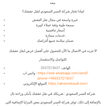
معه.
لماذا تختار شركة النسر السعودي لنقل عفشك؟
خبرة واسعة في مجال نقل العفش.
سمعة طيبة وثقة عملاء كبيرة.
أسعار تنافسية.
خدمات ممتازة.
ضمان سلامة جميع أغراضك.
لا تتردد في الاتصال بنا الآن للحصول على أفضل عرض لنقل عفشك!
للتواصل والاستفسار:
الهاتف:
0537213637
https://web.whatsapp.com/send?
واتس اب :
phone=+966537213637
https://alnesrelsaudi.com/
الموقع الإلكتروني:
شركة النسر السعودي : شريكك في نقل عفشك بأمان وراحة بال.
بالإضافة إلى ذلك، توفر شركة النسر السعودي بعض المزايا الإضافية التي