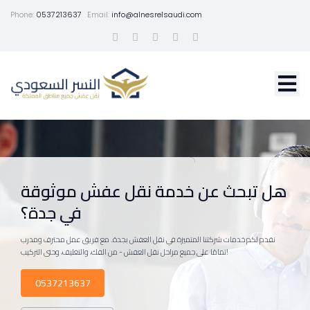
Phone:
0537213637
Email:
info@alnesrelsaudi.com
هل تبحث عن خدمة نقل عفش موثوقة
في جدة؟
نقدم لكم خدمات شركتنا المتميزة في نقل العفش بجدة. مع فريق عمل محترف ومدرب
تمامًا على جميع مراحل نقل العفش - من الفك، والتغليف، وحتى التركيب!
0537213637