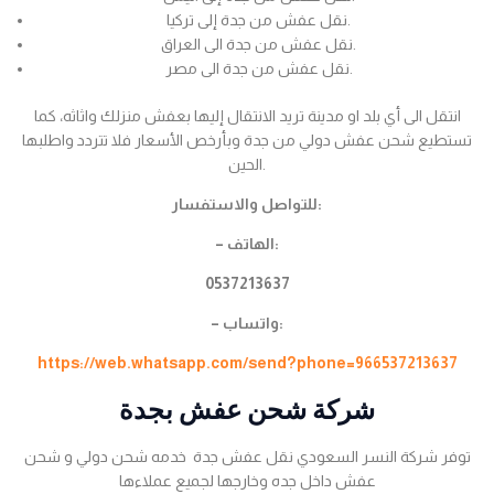
نقل عفش من جدة إلى تركيا.
نقل عفش من جدة الى العراق.
نقل عفش من جدة الى مصر.
انتقل الى أي بلد او مدينة تريد الانتقال إليها بعفش منزلك واثاثه، كما
تستطيع شحن عفش دولي من جدة وبأرخص الأسعار فلا تتردد واطلبها
الحين.
للتواصل والاستفسار:
– الهاتف:
0537213637
– واتساب:
https://web.whatsapp.com/send?phone=966537213637
شركة شحن عفش بجدة
توفر شركة النسر السعودي نقل عفش جدة خدمه شحن دولي و شحن
عفش داخل جده وخارجها لجميع عملاءها