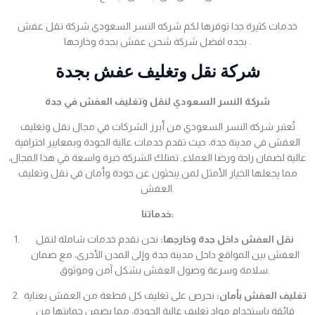
خدمات كثيرة جدا توفرها لكم شركه النسر السعودي شركة نقل عفش
بجده افضل شركة شحن عفش بجدة وخارجها .
شركة نقل وتغليف عفش بجدة
شركة النسر السعودي لنقل وتغليف العفش في جدة
تُعتبر شركة النسر السعودي من أبرز الشركات في مجال نقل وتغليف
العفش في مدينة جدة، حيث تقدم خدمات عالية الجودة وبمعايير احترافية
عالية لضمان راحة ورضا العملاء. تمتلك الشركة خبرة واسعة في هذا المجال،
مما يجعلها الخيار الأمثل لمن يبحثون عن جودة وأمان في نقل وتغليف
العفش.
خدماتنا:
نقل العفش داخل جدة وخارجها:
نحن نقدم خدمات شاملة لنقل
العفش بين المواقع داخل مدينة جدة وإلى المدن الأخرى، مع ضمان
سلامة وسرعة وصول العفش بشكل آمن وموثوق.
تغليف العفش بأمان:
نحرص على تغليف كل قطعة من العفش بعناية
فائقة باستخدام مواد تغليف عالية الجودة، مما يضمن حمايتها من