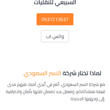
السبيعي للنقليات
0537213637
واتس اب
لماذا تختار شركة
النسر السعودي
مع شركة النسر السعودي، أنتم في أيدي آمنة. نفهم مدى
قيمة ممتلكاتكم، ونعمل بجد لضمان نقلها بأمان واحترافية
إلى وجهتها الجديدة.