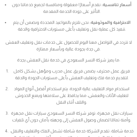
أسعار تنافسية:
نقدم أسعارًا معقولة ومنافسة لجميع خدماتنا دون
التأثير على جودة الخدمة المقدمة.
الاحترافية والموثوقية:
نحن نلتزم بالمواعيد المحددة ونضمن أن يتم
تنفيذ كل عملية نقل وتغليف بأعلى مستويات الاحترافية والدقة.
لا تتردد في التواصل معنا اليوم للحصول على خدمات نقل وتغليف العفش
في جدة بجودة عالية وبأسعار ممتازة.
ما يميز شركة النسر السعودي في خدمة نقل العفش بجدة:
فريق عمل محترف: يضمن فريق عمل مدرب ومؤهل بشكل كامل
لتقديم خدمة فك وتغليف العفش بأعلى مستويات الجودة والدقة.
استخدام مواد التغليف عالية الجودة: يتم استخدام أفضل أنواع المواد
لتغليف الأثاث والعفش، مما يحافظ على سلامتها ويمنع الخدوش
والتلف أثناء النقل.
سيارات نقل مجهزة: توفر شركة النسر السعودي سيارات نقل مجهزة
وآمنة تمامًا لضمان وصول العفش إلى وجهته بأمان دون أي تلفيات.
خدمة شاملة: تقدم الشركة خدمة شاملة تشمل الفك والتغليف والنقل،