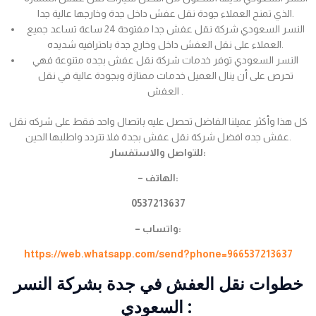
الذي تمنح العملاء جودة نقل عفش داخل جدة وخارجها عالية جدا.
النسر السعودي شركة نقل عفش جدا مفتوحة 24 ساعة تساعد جميع
العملاء على نقل العفش داخل وخارج جدة باحترافيه شديده.
النسر السعودي توفر خدمات شركة نقل عفش بجده متنوعة فهي
تحرص على أن ينال العميل خدمات ممتازة وبجودة عالية في نقل
العفش .
كل هذا وأكثر عميلنا الفاضل تحصل عليه باتصال واحد فقط على شركه نقل
عفش جده افضل شركة نقل عفش بجدة فلا تتردد واطلبها الحين.
للتواصل والاستفسار:
– الهاتف:
0537213637
– واتساب:
https://web.whatsapp.com/send?phone=966537213637
خطوات نقل العفش في جدة بشركة النسر
السعودي :