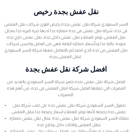
نقل عفش بجدة رخيص
النسر السعودي شركة نقل عفش بجدة رخيص اقوى شركات نقل العفش
في جده, شركه نقل عفش في جدة ممتازه جدا لديها خبره كبيره جدا بمجال
نقل العفش، توفر للعملاء نقل عفش داخل جدة، نقل عفش خارج جده
بجوده عالية جدا وبأسعار ممتازه للغاية فهي من افضل واحسن شركات
نقل العفش في جده الذي انصحكم بالتعامل معها شركة النسر السعودي
لنقل العفش بجدة .
افضل شركة نقل عفش بجدة
افضل شركة نقل عفش بجده تتميز شركة النسر السعودي بالعديد من
المميزات التي جعلتها افضل شركة لنقل العفش في جده، من أهم هذه
المميزات.
حصول النسر السعودي شركة نقل عفش جده على لقب شركة نقل
عفش جده رخيصة لأنها توفر للعملاء اسعار رخيصة جدا بنقل العفش.
تمتلك النسر السعودي شركة نقل عفش جدة عمال نقل عفش ممتازة
بنقل العفش والاثاث داخل وخارج جده.
النسر السعودي لديها أسطول من افضل سيارات نقل عفش الممتازة