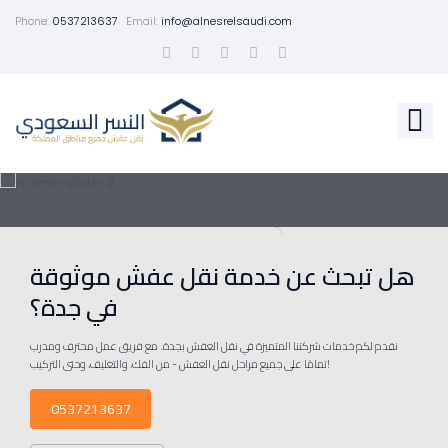
Phone:
0537213637
Email:
info@alnesrelsaudi.com
هل تبحث عن خدمة نقل عفش موثوقة
في جدة؟
نقدم لكم خدمات شركتنا المتميزة في نقل العفش بجدة. مع فريق عمل محترف ومدرب
تمامًا على جميع مراحل نقل العفش - من الفك، والتغليف، وحتى التركيب!
0537213637