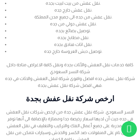
نقل عفش من بيت لبيت بجده.
نقل عفش خارج جده.
نقل عفش من جده الى جميع مدن المملكة.
نقل عفش دولي من جده.
توصيل بضائع بجده.
نقل مطابخ بجده.
نقل اثاث فنادق بجده.
توصيل دبش العروسة خارج جده.
كافة خدمات نقل العفش والأثاث بجدة ونقل كافة الاغراض متاحة داخل
شركة النسر السعودي
شركة نقل عفش جده افضل واقوى شركة لنقل العفش والاثاث في جده
فهي افضل شركة نقل عفش بجدة.
ارخص شركة نقل عفش بجدة
النسر السعودي شركة نقل عفش جدة من ارخص شركات نقل العفش
في جده حيث أن لديها اسعار رخيصة جدا وممتازة بالإضافة الى أنها توفر
عمالة مدربة على جميع أعمال الفك والتركيب والتغليف في نقل العفش
بضمان تام على المنقولات ضد الكسر والخدش وسيارات تتمكن من نقل
العفش بكافة الكميات .