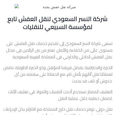
شركة النسر السعودي لنقل العفش تابع
لمؤسسة السبيعي للنقليات
تسعى شركة النسر السعودي إلى تقديم خدمات نقل العفش على
مستوى عالي من الكفاءة والأمان. نعتبر من بين الرائدين في مجال
نقل العفش الداخلي والخارجي في المملكة العربية السعودية.
الخبرة والاحترافية: بفضل فريقنا المؤهل وذو الخبرة الطويلة، نضمن
لعملائنا نقل أثاثهم بأمان تام، مع الحفاظ على سلامته من أي
خدوش أو تلف قد يحدث.
التغليف الممتاز: نستخدم أحدث التقنيات والمواد في تغليف الأثاث
لضمان حمايته خلال عملية النقل.
نقل دولي: نوفر خدمات نقل خارج المملكة مع الالتزام بكل الإجراءات