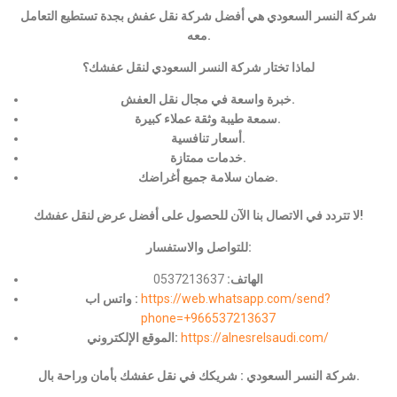
شركة النسر السعودي هي أفضل شركة نقل عفش بجدة تستطيع التعامل
معه.
لماذا تختار شركة النسر السعودي لنقل عفشك؟
خبرة واسعة في مجال نقل العفش.
سمعة طيبة وثقة عملاء كبيرة.
أسعار تنافسية.
خدمات ممتازة.
ضمان سلامة جميع أغراضك.
لا تتردد في الاتصال بنا الآن للحصول على أفضل عرض لنقل عفشك!
للتواصل والاستفسار:
الهاتف:
0537213637
https://web.whatsapp.com/send?
واتس اب :
phone=+966537213637
https://alnesrelsaudi.com/
الموقع الإلكتروني:
شركة النسر السعودي : شريكك في نقل عفشك بأمان وراحة بال.