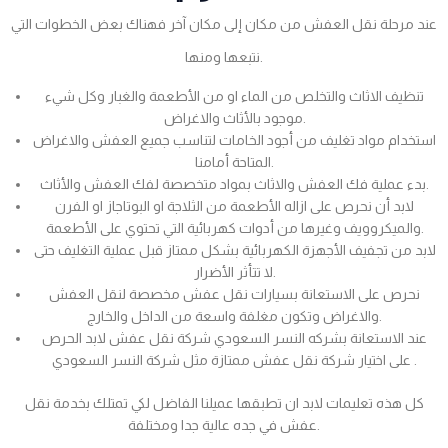
عند مرحلة نقل العفش من مكان إلى مكان آخر فهناك بعض الخطوات التي
نتبعها ومنها.
تنظيف الاثاث والتخلص من الماء او من الأطعمة والغبار وكل شيء
موجود بالأثاث والاغراض.
استخدام مواد تغليف من أجود الخامات لتناسب جميع العفش والاغراض
المتاحة أمامنا.
بدء عملية فك العفش والاثاث بمواد متخصصة لفك العفش والأثاث.
لابد أن نحرص على ازاله الأطعمة من الثلاجة او البوتاجاز او الفرن
والميكروويف وغيرها من أدوات كهربائية التي تحتوي على الأطعمة.
لابد من تجفيف الأجهزة الكهربائية بشكل ممتاز قبل عملية التغليف حتى
لا تتأثر الأضرار.
نحرص على الاستعانة بسيارات نقل عفش مخصصة لنقل العفش
والاغراض وتكون مغلفة واسعة من الداخل والخارج.
عند الاستعانة بشركه النسر السعودي شركة نقل عفش لابد الحرص
على اختيار شركة نقل عفش ممتازة مثل شركة النسر السعودي .
كل هذه تعليمات لابد ان تطبقها عميلنا الفاضل لكي تمتلك بخدمة نقل
عفش في جده عالية جدا ومختلفة.