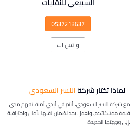
السبيعي للنقليات
0537213637
واتس اب
لماذا تختار شركة
النسر السعودي
مع شركة النسر السعودي، أنتم في أيدي آمنة. نفهم مدى
قيمة ممتلكاتكم، ونعمل بجد لضمان نقلها بأمان واحترافية
إلى وجهتها الجديدة.