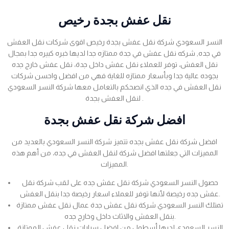
نقل عفش بجدة رخيص
النسر السعودي شركة نقل عفش بجدة رخيص اقوى شركات نقل العفش
في جده, شركه نقل عفش في جدة ممتازه جدا لديها خبره كبيره جدا بمجال
نقل العفش، توفر للعملاء نقل عفش داخل جدة، نقل عفش خارج جده
بجوده عالية جدا وبأسعار ممتازه للغاية فهي من افضل واحسن شركات
نقل العفش في جده الذي انصحكم بالتعامل معها شركة النسر السعودي
لنقل العفش بجدة .
افضل شركة نقل عفش بجدة
افضل شركة نقل عفش بجده تتميز شركة النسر السعودي بالعديد من
المميزات التي جعلتها افضل شركة لنقل العفش في جده، من أهم هذه
المميزات.
حصول النسر السعودي شركة نقل عفش جده على لقب شركة نقل
عفش جده رخيصة لأنها توفر للعملاء اسعار رخيصة جدا بنقل العفش.
تمتلك النسر السعودي شركة نقل عفش جدة عمال نقل عفش ممتازة
بنقل العفش والاثاث داخل وخارج جده.
النسر السعودي لديها أسطول من افضل سيارات نقل عفش الممتازة