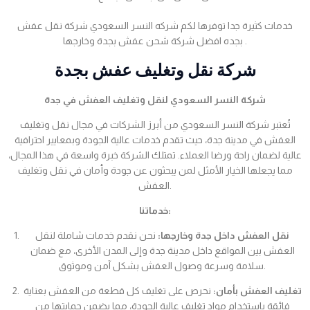
خدمات كثيرة جدا توفرها لكم شركه النسر السعودي شركة نقل عفش
بجده افضل شركة شحن عفش بجدة وخارجها .
شركة نقل وتغليف عفش بجدة
شركة النسر السعودي لنقل وتغليف العفش في جدة
تُعتبر شركة النسر السعودي من أبرز الشركات في مجال نقل وتغليف
العفش في مدينة جدة، حيث تقدم خدمات عالية الجودة وبمعايير احترافية
عالية لضمان راحة ورضا العملاء. تمتلك الشركة خبرة واسعة في هذا المجال،
مما يجعلها الخيار الأمثل لمن يبحثون عن جودة وأمان في نقل وتغليف
العفش.
خدماتنا:
نقل العفش داخل جدة وخارجها:
نحن نقدم خدمات شاملة لنقل
العفش بين المواقع داخل مدينة جدة وإلى المدن الأخرى، مع ضمان
سلامة وسرعة وصول العفش بشكل آمن وموثوق.
تغليف العفش بأمان:
نحرص على تغليف كل قطعة من العفش بعناية
فائقة باستخدام مواد تغليف عالية الجودة، مما يضمن حمايتها من