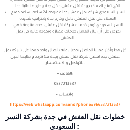
الذي تمنح العملاء جودة نقل عفش داخل جدة وخارجها عالية جدا.
النسر السعودي شركة نقل عفش جدا مفتوحة 24 ساعة تساعد جميع
العملاء على نقل العفش داخل وخارج جدة باحترافيه شديده.
النسر السعودي توفر خدمات شركة نقل عفش بجده متنوعة فهي
تحرص على أن ينال العميل خدمات ممتازة وبجودة عالية في نقل
العفش .
كل هذا وأكثر عميلنا الفاضل تحصل عليه باتصال واحد فقط على شركه نقل
عفش جده افضل شركة نقل عفش بجدة فلا تتردد واطلبها الحين.
للتواصل والاستفسار:
– الهاتف:
0537213637
– واتساب:
https://web.whatsapp.com/send?phone=966537213637
خطوات نقل العفش في جدة بشركة النسر
السعودي :