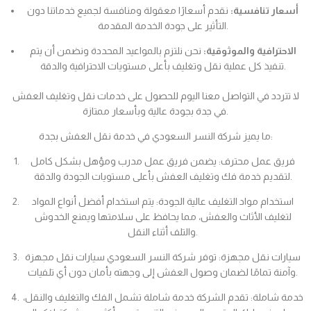
أسعار تنافسية:
نقدم أسعارًا معقولة ومنافسة لجميع خدماتنا دون
التأثير على جودة الخدمة المقدمة.
الاحترافية والموثوقية:
نحن نلتزم بالمواعيد المحددة ونضمن أن يتم
تنفيذ كل عملية نقل وتغليف بأعلى مستويات الاحترافية والدقة.
لا تتردد في التواصل معنا اليوم للحصول على خدمات نقل وتغليف العفش
في جدة بجودة عالية وبأسعار ممتازة.
ما يميز شركة النسر السعودي في خدمة نقل العفش بجدة:
فريق عمل محترف: يضمن فريق عمل مدرب ومؤهل بشكل كامل
لتقديم خدمة فك وتغليف العفش بأعلى مستويات الجودة والدقة.
استخدام مواد التغليف عالية الجودة: يتم استخدام أفضل أنواع المواد
لتغليف الأثاث والعفش، مما يحافظ على سلامتها ويمنع الخدوش
والتلف أثناء النقل.
سيارات نقل مجهزة: توفر شركة النسر السعودي سيارات نقل مجهزة
وآمنة تمامًا لضمان وصول العفش إلى وجهته بأمان دون أي تلفيات.
خدمة شاملة: تقدم الشركة خدمة شاملة تشمل الفك والتغليف والنقل،