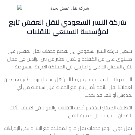
شركة النسر السعودي لنقل العفش تابع
لمؤسسة السبيعي للنقليات
تسعى شركة النسر السعودي إلى تقديم خدمات نقل العفش على
مستوى عالي من الكفاءة والأمان. نعتبر من بين الرائدين في مجال
نقل العفش الداخلي والخارجي في المملكة العربية السعودية.
الخبرة والاحترافية: بفضل فريقنا المؤهل وذو الخبرة الطويلة، نضمن
لعملائنا نقل أثاثهم بأمان تام، مع الحفاظ على سلامته من أي
خدوش أو تلف قد يحدث.
التغليف الممتاز: نستخدم أحدث التقنيات والمواد في تغليف الأثاث
لضمان حمايته خلال عملية النقل.
نقل دولي: نوفر خدمات نقل خارج المملكة مع الالتزام بكل الإجراءات