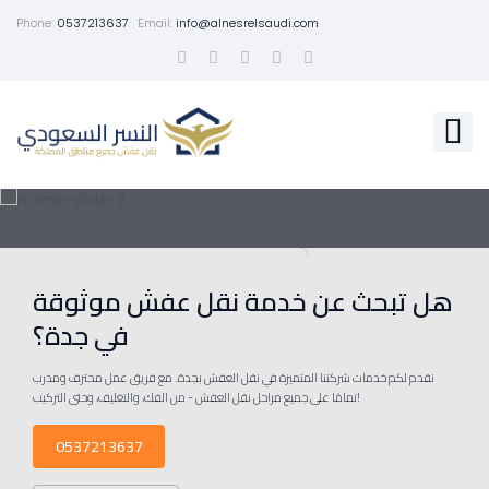
Phone:
0537213637
Email:
info@alnesrelsaudi.com
هل تبحث عن خدمة نقل عفش موثوقة
في جدة؟
نقدم لكم خدمات شركتنا المتميزة في نقل العفش بجدة. مع فريق عمل محترف ومدرب
تمامًا على جميع مراحل نقل العفش - من الفك، والتغليف، وحتى التركيب!
0537213637