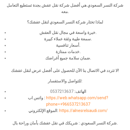
شركة النسر السعودي هي أفضل شركة نقل عفش بجدة تستطيع التعامل
معه.
لماذا تختار شركة النسر السعودي لنقل عفشك؟
خبرة واسعة في مجال نقل العفش.
سمعة طيبة وثقة عملاء كبيرة.
أسعار تنافسية.
خدمات ممتازة.
ضمان سلامة جميع أغراضك.
لا تتردد في الاتصال بنا الآن للحصول على أفضل عرض لنقل عفشك!
للتواصل والاستفسار:
الهاتف:
0537213637
https://web.whatsapp.com/send?
واتس اب :
phone=+966537213637
https://alnesrelsaudi.com/
الموقع الإلكتروني:
شركة النسر السعودي : شريكك في نقل عفشك بأمان وراحة بال.