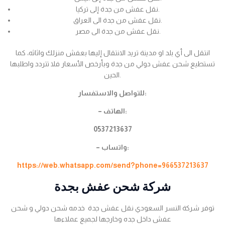
نقل عفش من جدة إلى تركيا.
نقل عفش من جدة الى العراق.
نقل عفش من جدة الى مصر.
انتقل الى أي بلد او مدينة تريد الانتقال إليها بعفش منزلك واثاثه، كما
تستطيع شحن عفش دولي من جدة وبأرخص الأسعار فلا تتردد واطلبها
الحين.
للتواصل والاستفسار:
– الهاتف:
0537213637
– واتساب:
https://web.whatsapp.com/send?phone=966537213637
شركة شحن عفش بجدة
توفر شركة النسر السعودي نقل عفش جدة خدمه شحن دولي و شحن
عفش داخل جده وخارجها لجميع عملاءها