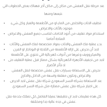
عند مرحلة نقل العفش من مكان إلى مكان آخر فهناك بعض الخطوات التي
نتبعها ومنها.
تنظيف الاثاث والتخلص من الماء او من الأطعمة والغبار وكل شيء
موجود بالأثاث والاغراض.
استخدام مواد تغليف من أجود الخامات لتناسب جميع العفش والاغراض
المتاحة أمامنا.
بدء عملية فك العفش والاثاث بمواد متخصصة لفك العفش والأثاث.
لابد أن نحرص على ازاله الأطعمة من الثلاجة او البوتاجاز او الفرن
والميكروويف وغيرها من أدوات كهربائية التي تحتوي على الأطعمة.
لابد من تجفيف الأجهزة الكهربائية بشكل ممتاز قبل عملية التغليف حتى
لا تتأثر الأضرار.
نحرص على الاستعانة بسيارات نقل عفش مخصصة لنقل العفش
والاغراض وتكون مغلفة واسعة من الداخل والخارج.
عند الاستعانة بشركه النسر السعودي شركة نقل عفش لابد الحرص
على اختيار شركة نقل عفش ممتازة مثل شركة النسر السعودي .
كل هذه تعليمات لابد ان تطبقها عميلنا الفاضل لكي تمتلك بخدمة نقل
عفش في جده عالية جدا ومختلفة.