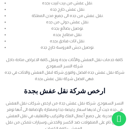
نقل عفش من بيت لبيت بجده.
نقل عفش خارج جده.
نقل عفش من جده الى جميع مدن المملكة.
نقل عفش دولي من جده.
توصيل بضائع بجده.
نقل مطابخ بجده.
نقل اثاث فنادق بجده.
توصيل دبش العروسة خارج جده.
كافة خدمات نقل العفش والأثاث بجدة ونقل كافة الاغراض متاحة داخل
شركة النسر السعودي
شركة نقل عفش جده افضل واقوى شركة لنقل العفش والاثاث في جده
فهي افضل شركة نقل عفش بجدة.
ارخص شركة نقل عفش بجدة
النسر السعودي شركة نقل عفش جدة من ارخص شركات نقل العفش
في جده حيث أن لديها اسعار رخيصة جدا وممتازة بالإضافة الى أنها توفر
عمالة مدربة على جميع أعمال الفك والتركيب والتغليف في نقل العفش
بضمان تام على المنقولات ضد الكسر والخدش وسيارات تتمكن من نقل
العفش بكافة الكميات .