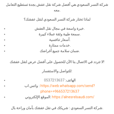
شركة النسر السعودي هي أفضل شركة نقل عفش بجدة تستطيع التعامل
معه.
لماذا تختار شركة النسر السعودي لنقل عفشك؟
خبرة واسعة في مجال نقل العفش.
سمعة طيبة وثقة عملاء كبيرة.
أسعار تنافسية.
خدمات ممتازة.
ضمان سلامة جميع أغراضك.
لا تتردد في الاتصال بنا الآن للحصول على أفضل عرض لنقل عفشك!
للتواصل والاستفسار:
الهاتف:
0537213637
https://web.whatsapp.com/send?
واتس اب :
phone=+966537213637
https://alnesrelsaudi.com/
الموقع الإلكتروني:
شركة النسر السعودي : شريكك في نقل عفشك بأمان وراحة بال.