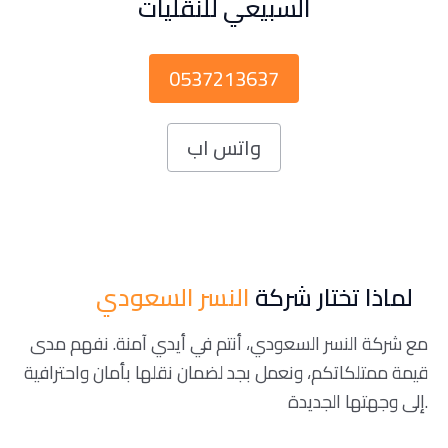
السبيعي للنقليات
0537213637
واتس اب
لماذا تختار شركة
النسر السعودي
مع شركة النسر السعودي، أنتم في أيدي آمنة. نفهم مدى
قيمة ممتلكاتكم، ونعمل بجد لضمان نقلها بأمان واحترافية
إلى وجهتها الجديدة.