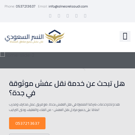
Phone:
0537213637
Email:
info@alnesrelsaudi.com
هل تبحث عن خدمة نقل عفش موثوقة
في جدة؟
نقدم لكم خدمات شركتنا المتميزة في نقل العفش بجدة. مع فريق عمل محترف ومدرب
تمامًا على جميع مراحل نقل العفش - من الفك، والتغليف، وحتى التركيب!
0537213637