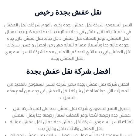
نقل عفش بجدة رخيص
النسر السعودي شركة نقل عفش بجدة رخيص اقوى شركات نقل العفش
في جده, شركه نقل عفش في جدة ممتازه جدا لديها خبره كبيره جدا بمجال
نقل العفش، توفر للعملاء نقل عفش داخل جدة، نقل عفش خارج جده
بجوده عالية جدا وبأسعار ممتازه للغاية فهي من افضل واحسن شركات
نقل العفش في جده الذي انصحكم بالتعامل معها شركة النسر السعودي
لنقل العفش بجدة .
افضل شركة نقل عفش بجدة
افضل شركة نقل عفش بجده تتميز شركة النسر السعودي بالعديد من
المميزات التي جعلتها افضل شركة لنقل العفش في جده، من أهم هذه
المميزات.
حصول النسر السعودي شركة نقل عفش جده على لقب شركة نقل
عفش جده رخيصة لأنها توفر للعملاء اسعار رخيصة جدا بنقل العفش.
تمتلك النسر السعودي شركة نقل عفش جدة عمال نقل عفش ممتازة
بنقل العفش والاثاث داخل وخارج جده.
النسر السعودي لديها أسطول من افضل سيارات نقل عفش الممتازة