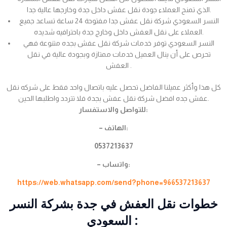
الذي تمنح العملاء جودة نقل عفش داخل جدة وخارجها عالية جدا.
النسر السعودي شركة نقل عفش جدا مفتوحة 24 ساعة تساعد جميع
العملاء على نقل العفش داخل وخارج جدة باحترافيه شديده.
النسر السعودي توفر خدمات شركة نقل عفش بجده متنوعة فهي
تحرص على أن ينال العميل خدمات ممتازة وبجودة عالية في نقل
العفش .
كل هذا وأكثر عميلنا الفاضل تحصل عليه باتصال واحد فقط على شركه نقل
عفش جده افضل شركة نقل عفش بجدة فلا تتردد واطلبها الحين.
للتواصل والاستفسار:
– الهاتف:
0537213637
– واتساب:
https://web.whatsapp.com/send?phone=966537213637
خطوات نقل العفش في جدة بشركة النسر
السعودي :