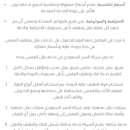
أسعار تنافسية:
نقدم أسعارًا معقولة ومنافسة لجميع خدماتنا دون
التأثير على جودة الخدمة المقدمة.
الاحترافية والموثوقية:
نحن نلتزم بالمواعيد المحددة ونضمن أن يتم
تنفيذ كل عملية نقل وتغليف بأعلى مستويات الاحترافية والدقة.
لا تتردد في التواصل معنا اليوم للحصول على خدمات نقل وتغليف العفش
في جدة بجودة عالية وبأسعار ممتازة.
ما يميز شركة النسر السعودي في خدمة نقل العفش بجدة:
فريق عمل محترف: يضمن فريق عمل مدرب ومؤهل بشكل كامل
لتقديم خدمة فك وتغليف العفش بأعلى مستويات الجودة والدقة.
استخدام مواد التغليف عالية الجودة: يتم استخدام أفضل أنواع المواد
لتغليف الأثاث والعفش، مما يحافظ على سلامتها ويمنع الخدوش
والتلف أثناء النقل.
سيارات نقل مجهزة: توفر شركة النسر السعودي سيارات نقل مجهزة
وآمنة تمامًا لضمان وصول العفش إلى وجهته بأمان دون أي تلفيات.
خدمة شاملة: تقدم الشركة خدمة شاملة تشمل الفك والتغليف والنقل،