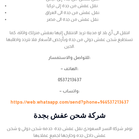
نقل عفش من جدة إلى تركيا.
نقل عفش من جدة الى العراق.
نقل عفش من جدة الى مصر.
انتقل الى أي بلد او مدينة تريد الانتقال إليها بعفش منزلك واثاثه، كما
تستطيع شحن عفش دولي من جدة وبأرخص الأسعار فلا تتردد واطلبها
الحين.
للتواصل والاستفسار:
– الهاتف:
0537213637
– واتساب:
https://web.whatsapp.com/send?phone=966537213637
شركة شحن عفش بجدة
توفر شركة النسر السعودي نقل عفش جدة خدمه شحن دولي و شحن
عفش داخل جده وخارجها لجميع عملاءها