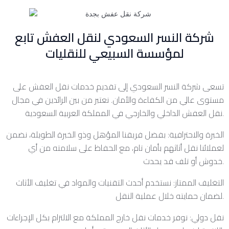
شركة النسر السعودي لنقل العفش تابع
لمؤسسة السبيعي للنقليات
تسعى شركة النسر السعودي إلى تقديم خدمات نقل العفش على
مستوى عالي من الكفاءة والأمان. نعتبر من بين الرائدين في مجال
نقل العفش الداخلي والخارجي في المملكة العربية السعودية.
الخبرة والاحترافية: بفضل فريقنا المؤهل وذو الخبرة الطويلة، نضمن
لعملائنا نقل أثاثهم بأمان تام، مع الحفاظ على سلامته من أي
خدوش أو تلف قد يحدث.
التغليف الممتاز: نستخدم أحدث التقنيات والمواد في تغليف الأثاث
لضمان حمايته خلال عملية النقل.
نقل دولي: نوفر خدمات نقل خارج المملكة مع الالتزام بكل الإجراءات