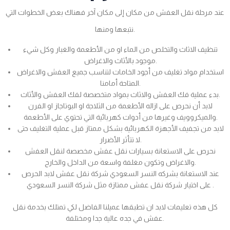
عند مرحلة نقل العفش من مكان إلى مكان آخر فهناك بعض الخطوات التي
نتبعها ومنها.
تنظيف الاثاث والتخلص من الماء او من الأطعمة والغبار وكل شيء
موجود بالأثاث والاغراض.
استخدام مواد تغليف من أجود الخامات لتناسب جميع العفش والاغراض
المتاحة أمامنا.
بدء عملية فك العفش والاثاث بمواد متخصصة لفك العفش والأثاث.
لابد أن نحرص على ازاله الأطعمة من الثلاجة او البوتاجاز او الفرن
والميكروويف وغيرها من أدوات كهربائية التي تحتوي على الأطعمة.
لابد من تجفيف الأجهزة الكهربائية بشكل ممتاز قبل عملية التغليف حتى
لا تتأثر الأضرار.
نحرص على الاستعانة بسيارات نقل عفش مخصصة لنقل العفش
والاغراض وتكون مغلفة واسعة من الداخل والخارج.
عند الاستعانة بشركه النسر السعودي شركة نقل عفش لابد الحرص
على اختيار شركة نقل عفش ممتازة مثل شركة النسر السعودي .
كل هذه تعليمات لابد ان تطبقها عميلنا الفاضل لكي تمتلك بخدمة نقل
عفش في جده عالية جدا ومختلفة.