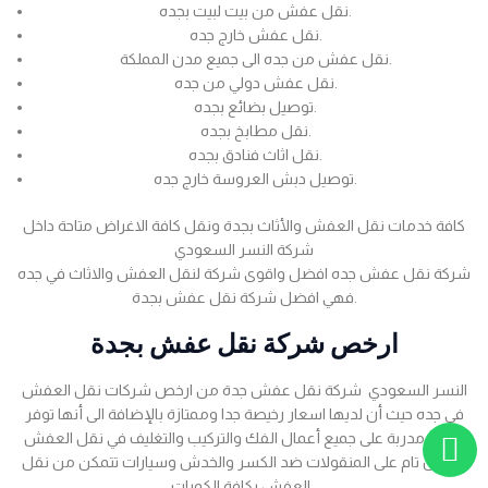
نقل عفش من بيت لبيت بجده.
نقل عفش خارج جده.
نقل عفش من جده الى جميع مدن المملكة.
نقل عفش دولي من جده.
توصيل بضائع بجده.
نقل مطابخ بجده.
نقل اثاث فنادق بجده.
توصيل دبش العروسة خارج جده.
كافة خدمات نقل العفش والأثاث بجدة ونقل كافة الاغراض متاحة داخل
شركة النسر السعودي
شركة نقل عفش جده افضل واقوى شركة لنقل العفش والاثاث في جده
فهي افضل شركة نقل عفش بجدة.
ارخص شركة نقل عفش بجدة
النسر السعودي شركة نقل عفش جدة من ارخص شركات نقل العفش
في جده حيث أن لديها اسعار رخيصة جدا وممتازة بالإضافة الى أنها توفر
عمالة مدربة على جميع أعمال الفك والتركيب والتغليف في نقل العفش
بضمان تام على المنقولات ضد الكسر والخدش وسيارات تتمكن من نقل
العفش بكافة الكميات .