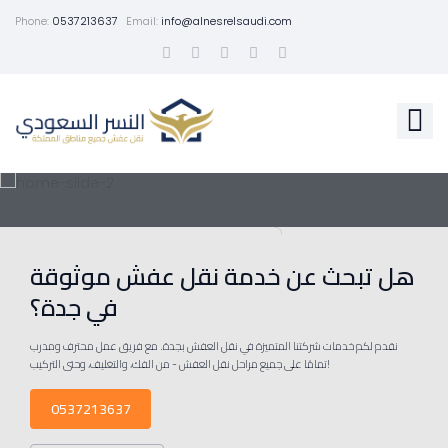
Phone:
0537213637
Email:
info@alnesrelsaudi.com
هل تبحث عن خدمة نقل عفش موثوقة
في جدة؟
نقدم لكم خدمات شركتنا المتميزة في نقل العفش بجدة. مع فريق عمل محترف ومدرب
تمامًا على جميع مراحل نقل العفش - من الفك، والتغليف، وحتى التركيب!
0537213637