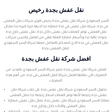
نقل عفش بجدة رخيص
النسر السعودي شركة نقل عفش بجدة رخيص اقوى شركات نقل العفش
في جده, شركه نقل عفش في جدة ممتازه جدا لديها خبره كبيره جدا بمجال
نقل العفش، توفر للعملاء نقل عفش داخل جدة، نقل عفش خارج جده
بجوده عالية جدا وبأسعار ممتازه للغاية فهي من افضل واحسن شركات
نقل العفش في جده الذي انصحكم بالتعامل معها شركة النسر السعودي
لنقل العفش بجدة .
افضل شركة نقل عفش بجدة
افضل شركة نقل عفش بجده تتميز شركة النسر السعودي بالعديد من
المميزات التي جعلتها افضل شركة لنقل العفش في جده، من أهم هذه
المميزات.
حصول النسر السعودي شركة نقل عفش جده على لقب شركة نقل
عفش جده رخيصة لأنها توفر للعملاء اسعار رخيصة جدا بنقل العفش.
تمتلك النسر السعودي شركة نقل عفش جدة عمال نقل عفش ممتازة
بنقل العفش والاثاث داخل وخارج جده.
النسر السعودي لديها أسطول من افضل سيارات نقل عفش الممتازة