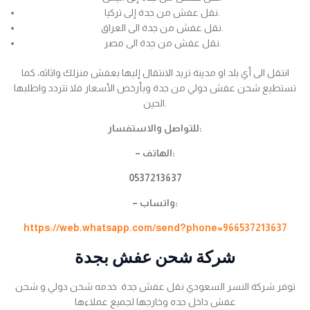
نقل عفش من جدة إلى تركيا.
نقل عفش من جدة الى العراق.
نقل عفش من جدة الى مصر.
انتقل الى أي بلد او مدينة تريد الانتقال إليها بعفش منزلك واثاثه، كما
تستطيع شحن عفش دولي من جدة وبأرخص الأسعار فلا تتردد واطلبها
الحين.
للتواصل والاستفسار:
– الهاتف:
0537213637
– واتساب:
https://web.whatsapp.com/send?phone=966537213637
شركة شحن عفش بجدة
توفر شركة النسر السعودي نقل عفش جدة خدمه شحن دولي و شحن
عفش داخل جده وخارجها لجميع عملاءها