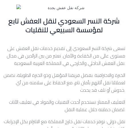
شركة النسر السعودي لنقل العفش تابع
لمؤسسة السبيعي للنقليات
تسعى شركة النسر السعودي إلى تقديم خدمات نقل العفش على
مستوى عالي من الكفاءة والأمان. نعتبر من بين الرائدين في مجال
نقل العفش الداخلي والخارجي في المملكة العربية السعودية.
الخبرة والاحترافية: بفضل فريقنا المؤهل وذو الخبرة الطويلة، نضمن
لعملائنا نقل أثاثهم بأمان تام، مع الحفاظ على سلامته من أي
خدوش أو تلف قد يحدث.
التغليف الممتاز: نستخدم أحدث التقنيات والمواد في تغليف الأثاث
لضمان حمايته خلال عملية النقل.
نقل دولي: نوفر خدمات نقل خارج المملكة مع الالتزام بكل الإجراءات