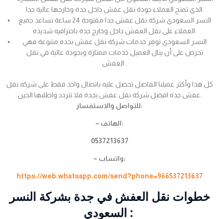
الذي تمنح العملاء جودة نقل عفش داخل جدة وخارجها عالية جدا.
النسر السعودي شركة نقل عفش جدا مفتوحة 24 ساعة تساعد جميع
العملاء على نقل العفش داخل وخارج جدة باحترافيه شديده.
النسر السعودي توفر خدمات شركة نقل عفش بجده متنوعة فهي
تحرص على أن ينال العميل خدمات ممتازة وبجودة عالية في نقل
العفش .
كل هذا وأكثر عميلنا الفاضل تحصل عليه باتصال واحد فقط على شركه نقل
عفش جده افضل شركة نقل عفش بجدة فلا تتردد واطلبها الحين.
للتواصل والاستفسار:
– الهاتف:
0537213637
– واتساب:
https://web.whatsapp.com/send?phone=966537213637
خطوات نقل العفش في جدة بشركة النسر
السعودي :