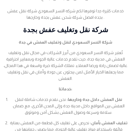
خدمات كثيرة جدا توفرها لكم شركه النسر السعودي شركة نقل عفش
بجده افضل شركة شحن عفش بجدة وخارجها .
شركة نقل وتغليف عفش بجدة
شركة النسر السعودي لنقل وتغليف العفش في جدة
تُعتبر شركة النسر السعودي من أبرز الشركات في مجال نقل وتغليف
العفش في مدينة جدة، حيث تقدم خدمات عالية الجودة وبمعايير احترافية
عالية لضمان راحة ورضا العملاء. تمتلك الشركة خبرة واسعة في هذا المجال،
مما يجعلها الخيار الأمثل لمن يبحثون عن جودة وأمان في نقل وتغليف
العفش.
خدماتنا:
نقل العفش داخل جدة وخارجها:
نحن نقدم خدمات شاملة لنقل
العفش بين المواقع داخل مدينة جدة وإلى المدن الأخرى، مع ضمان
سلامة وسرعة وصول العفش بشكل آمن وموثوق.
تغليف العفش بأمان:
نحرص على تغليف كل قطعة من العفش بعناية
فائقة باستخدام مواد تغليف عالية الجودة، مما يضمن حمايتها من