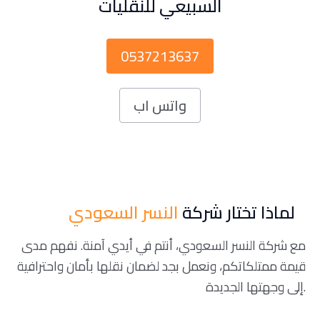
السبيعي للنقليات
0537213637
واتس اب
لماذا تختار شركة
النسر السعودي
مع شركة النسر السعودي، أنتم في أيدي آمنة. نفهم مدى
قيمة ممتلكاتكم، ونعمل بجد لضمان نقلها بأمان واحترافية
إلى وجهتها الجديدة.