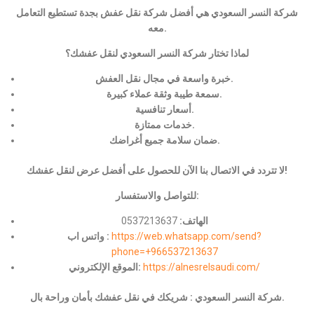
شركة النسر السعودي هي أفضل شركة نقل عفش بجدة تستطيع التعامل
معه.
لماذا تختار شركة النسر السعودي لنقل عفشك؟
خبرة واسعة في مجال نقل العفش.
سمعة طيبة وثقة عملاء كبيرة.
أسعار تنافسية.
خدمات ممتازة.
ضمان سلامة جميع أغراضك.
لا تتردد في الاتصال بنا الآن للحصول على أفضل عرض لنقل عفشك!
للتواصل والاستفسار:
الهاتف:
0537213637
https://web.whatsapp.com/send?
واتس اب :
phone=+966537213637
https://alnesrelsaudi.com/
الموقع الإلكتروني:
شركة النسر السعودي : شريكك في نقل عفشك بأمان وراحة بال.