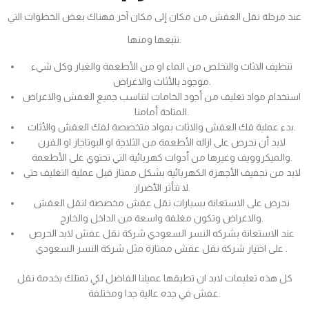
عند مرحلة نقل العفش من مكان إلى مكان آخر فهناك بعض الخطوات التي
نتبعها ومنها.
تنظيف الاثاث والتخلص من الماء او من الأطعمة والغبار وكل شيء
موجود بالأثاث والاغراض.
استخدام مواد تغليف من أجود الخامات لتناسب جميع العفش والاغراض
المتاحة أمامنا.
بدء عملية فك العفش والاثاث بمواد متخصصة لفك العفش والأثاث.
لابد أن نحرص على ازاله الأطعمة من الثلاجة او البوتاجاز او الفرن
والميكروويف وغيرها من أدوات كهربائية التي تحتوي على الأطعمة.
لابد من تجفيف الأجهزة الكهربائية بشكل ممتاز قبل عملية التغليف حتى
لا تتأثر الأضرار.
نحرص على الاستعانة بسيارات نقل عفش مخصصة لنقل العفش
والاغراض وتكون مغلفة واسعة من الداخل والخارج.
عند الاستعانة بشركه النسر السعودي شركة نقل عفش لابد الحرص
على اختيار شركة نقل عفش ممتازة مثل شركة النسر السعودي .
كل هذه تعليمات لابد ان تطبقها عميلنا الفاضل لكي تمتلك بخدمة نقل
عفش في جده عالية جدا ومختلفة.