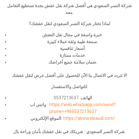
شركة النسر السعودي هي أفضل شركة نقل عفش بجدة تستطيع التعامل
معه.
لماذا تختار شركة النسر السعودي لنقل عفشك؟
خبرة واسعة في مجال نقل العفش.
سمعة طيبة وثقة عملاء كبيرة.
أسعار تنافسية.
خدمات ممتازة.
ضمان سلامة جميع أغراضك.
لا تتردد في الاتصال بنا الآن للحصول على أفضل عرض لنقل عفشك!
للتواصل والاستفسار:
الهاتف:
0537213637
https://web.whatsapp.com/send?
واتس اب :
phone=+966537213637
https://alnesrelsaudi.com/
الموقع الإلكتروني:
شركة النسر السعودي : شريكك في نقل عفشك بأمان وراحة بال.