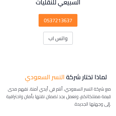
السبيعي للنقليات
0537213637
واتس اب
لماذا تختار شركة
النسر السعودي
مع شركة النسر السعودي، أنتم في أيدي آمنة. نفهم مدى
قيمة ممتلكاتكم، ونعمل بجد لضمان نقلها بأمان واحترافية
إلى وجهتها الجديدة.