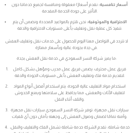
أسعار تنافسية:
نقدم أسعارًا معقولة ومنافسة لجميع خدماتنا دون
التأثير على جودة الخدمة المقدمة.
الاحترافية والموثوقية:
نحن نلتزم بالمواعيد المحددة ونضمن أن يتم
تنفيذ كل عملية نقل وتغليف بأعلى مستويات الاحترافية والدقة.
لا تتردد في التواصل معنا اليوم للحصول على خدمات نقل وتغليف العفش
في جدة بجودة عالية وبأسعار ممتازة.
ما يميز شركة النسر السعودي في خدمة نقل العفش بجدة:
فريق عمل محترف: يضمن فريق عمل مدرب ومؤهل بشكل كامل
لتقديم خدمة فك وتغليف العفش بأعلى مستويات الجودة والدقة.
استخدام مواد التغليف عالية الجودة: يتم استخدام أفضل أنواع المواد
لتغليف الأثاث والعفش، مما يحافظ على سلامتها ويمنع الخدوش
والتلف أثناء النقل.
سيارات نقل مجهزة: توفر شركة النسر السعودي سيارات نقل مجهزة
وآمنة تمامًا لضمان وصول العفش إلى وجهته بأمان دون أي تلفيات.
خدمة شاملة: تقدم الشركة خدمة شاملة تشمل الفك والتغليف والنقل،