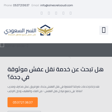
Phone:
0537213637
Email:
info@alnesrelsaudi.com
هل تبحث عن خدمة نقل عفش موثوقة
في جدة؟
نقدم لكم خدمات شركتنا المتميزة في نقل العفش بجدة. مع فريق عمل محترف ومدرب
تمامًا على جميع مراحل نقل العفش - من الفك، والتغليف، وحتى التركيب!
0537213637