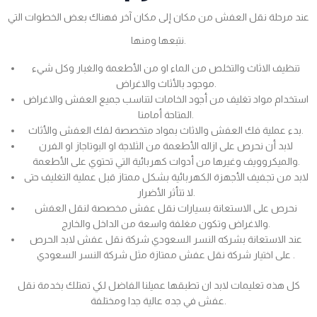
عند مرحلة نقل العفش من مكان إلى مكان آخر فهناك بعض الخطوات التي
نتبعها ومنها.
تنظيف الاثاث والتخلص من الماء او من الأطعمة والغبار وكل شيء
موجود بالأثاث والاغراض.
استخدام مواد تغليف من أجود الخامات لتناسب جميع العفش والاغراض
المتاحة أمامنا.
بدء عملية فك العفش والاثاث بمواد متخصصة لفك العفش والأثاث.
لابد أن نحرص على ازاله الأطعمة من الثلاجة او البوتاجاز او الفرن
والميكروويف وغيرها من أدوات كهربائية التي تحتوي على الأطعمة.
لابد من تجفيف الأجهزة الكهربائية بشكل ممتاز قبل عملية التغليف حتى
لا تتأثر الأضرار.
نحرص على الاستعانة بسيارات نقل عفش مخصصة لنقل العفش
والاغراض وتكون مغلفة واسعة من الداخل والخارج.
عند الاستعانة بشركه النسر السعودي شركة نقل عفش لابد الحرص
على اختيار شركة نقل عفش ممتازة مثل شركة النسر السعودي .
كل هذه تعليمات لابد ان تطبقها عميلنا الفاضل لكي تمتلك بخدمة نقل
عفش في جده عالية جدا ومختلفة.