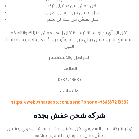
نقل عفش من جدة إلى تركيا.
نقل عفش من جدة الى العراق.
نقل عفش من جدة الى مصر.
انتقل الى أي بلد او مدينة تريد الانتقال إليها بعفش منزلك واثاثه، كما
تستطيع شحن عفش دولي من جدة وبأرخص الأسعار فلا تتردد واطلبها
الحين.
للتواصل والاستفسار:
– الهاتف:
0537213637
– واتساب:
https://web.whatsapp.com/send?phone=966537213637
شركة شحن عفش بجدة
توفر شركة النسر السعودي نقل عفش جدة خدمه شحن دولي و شحن
عفش داخل جده وخارجها لجميع عملاءها