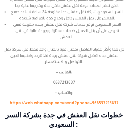
الذي تمنح العملاء جودة نقل عفش داخل جدة وخارجها عالية جدا.
النسر السعودي شركة نقل عفش جدا مفتوحة 24 ساعة تساعد جميع
العملاء على نقل العفش داخل وخارج جدة باحترافيه شديده.
النسر السعودي توفر خدمات شركة نقل عفش بجده متنوعة فهي
تحرص على أن ينال العميل خدمات ممتازة وبجودة عالية في نقل
العفش .
كل هذا وأكثر عميلنا الفاضل تحصل عليه باتصال واحد فقط على شركه نقل
عفش جده افضل شركة نقل عفش بجدة فلا تتردد واطلبها الحين.
للتواصل والاستفسار:
– الهاتف:
0537213637
– واتساب:
https://web.whatsapp.com/send?phone=966537213637
خطوات نقل العفش في جدة بشركة النسر
السعودي :