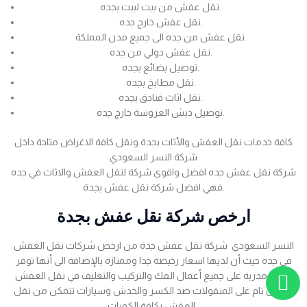
نقل عفش من بيت لبيت بجده.
نقل عفش خارج جده.
نقل عفش من جده الى جميع مدن المملكة.
نقل عفش دولي من جده.
توصيل بضائع بجده.
نقل مطابخ بجده.
نقل اثاث فنادق بجده.
توصيل دبش العروسة خارج جده.
كافة خدمات نقل العفش والأثاث بجدة ونقل كافة الاغراض متاحة داخل
شركة النسر السعودي
شركة نقل عفش جده افضل واقوى شركة لنقل العفش والاثاث في جده
فهي افضل شركة نقل عفش بجدة.
ارخص شركة نقل عفش بجدة
النسر السعودي شركة نقل عفش جدة من ارخص شركات نقل العفش
في جده حيث أن لديها اسعار رخيصة جدا وممتازة بالإضافة الى أنها توفر
عمالة مدربة على جميع أعمال الفك والتركيب والتغليف في نقل العفش
بضمان تام على المنقولات ضد الكسر والخدش وسيارات تتمكن من نقل
العفش بكافة الكميات .