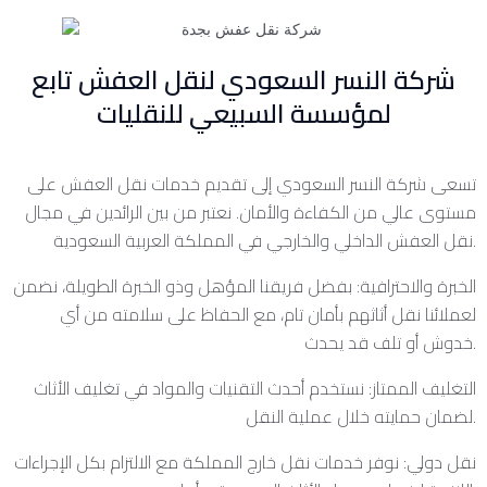
شركة النسر السعودي لنقل العفش تابع
لمؤسسة السبيعي للنقليات
تسعى شركة النسر السعودي إلى تقديم خدمات نقل العفش على
مستوى عالي من الكفاءة والأمان. نعتبر من بين الرائدين في مجال
نقل العفش الداخلي والخارجي في المملكة العربية السعودية.
الخبرة والاحترافية: بفضل فريقنا المؤهل وذو الخبرة الطويلة، نضمن
لعملائنا نقل أثاثهم بأمان تام، مع الحفاظ على سلامته من أي
خدوش أو تلف قد يحدث.
التغليف الممتاز: نستخدم أحدث التقنيات والمواد في تغليف الأثاث
لضمان حمايته خلال عملية النقل.
نقل دولي: نوفر خدمات نقل خارج المملكة مع الالتزام بكل الإجراءات