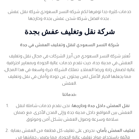
خدمات كثيرة جدا توفرها لكم شركه النسر السعودي شركة نقل عفش
بجده افضل شركة شحن عفش بجدة وخارجها .
شركة نقل وتغليف عفش بجدة
شركة النسر السعودي لنقل وتغليف العفش في جدة
تُعتبر شركة النسر السعودي من أبرز الشركات في مجال نقل وتغليف
العفش في مدينة جدة، حيث تقدم خدمات عالية الجودة وبمعايير احترافية
عالية لضمان راحة ورضا العملاء. تمتلك الشركة خبرة واسعة في هذا المجال،
مما يجعلها الخيار الأمثل لمن يبحثون عن جودة وأمان في نقل وتغليف
العفش.
خدماتنا:
نقل العفش داخل جدة وخارجها:
نحن نقدم خدمات شاملة لنقل
العفش بين المواقع داخل مدينة جدة وإلى المدن الأخرى، مع ضمان
سلامة وسرعة وصول العفش بشكل آمن وموثوق.
تغليف العفش بأمان:
نحرص على تغليف كل قطعة من العفش بعناية
فائقة باستخدام مواد تغليف عالية الجودة، مما يضمن حمايتها من