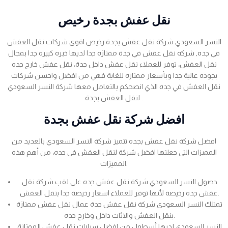
نقل عفش بجدة رخيص
النسر السعودي شركة نقل عفش بجدة رخيص اقوى شركات نقل العفش
في جده, شركه نقل عفش في جدة ممتازه جدا لديها خبره كبيره جدا بمجال
نقل العفش، توفر للعملاء نقل عفش داخل جدة، نقل عفش خارج جده
بجوده عالية جدا وبأسعار ممتازه للغاية فهي من افضل واحسن شركات
نقل العفش في جده الذي انصحكم بالتعامل معها شركة النسر السعودي
لنقل العفش بجدة .
افضل شركة نقل عفش بجدة
افضل شركة نقل عفش بجده تتميز شركة النسر السعودي بالعديد من
المميزات التي جعلتها افضل شركة لنقل العفش في جده، من أهم هذه
المميزات.
حصول النسر السعودي شركة نقل عفش جده على لقب شركة نقل
عفش جده رخيصة لأنها توفر للعملاء اسعار رخيصة جدا بنقل العفش.
تمتلك النسر السعودي شركة نقل عفش جدة عمال نقل عفش ممتازة
بنقل العفش والاثاث داخل وخارج جده.
النسر السعودي لديها أسطول من افضل سيارات نقل عفش الممتازة