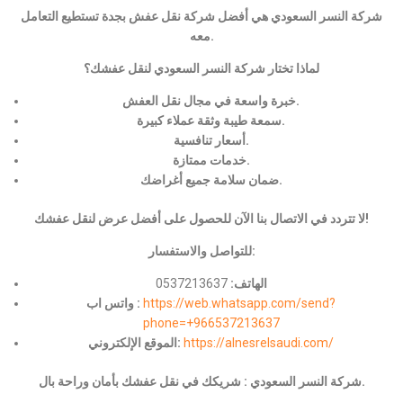
شركة النسر السعودي هي أفضل شركة نقل عفش بجدة تستطيع التعامل
معه.
لماذا تختار شركة النسر السعودي لنقل عفشك؟
خبرة واسعة في مجال نقل العفش.
سمعة طيبة وثقة عملاء كبيرة.
أسعار تنافسية.
خدمات ممتازة.
ضمان سلامة جميع أغراضك.
لا تتردد في الاتصال بنا الآن للحصول على أفضل عرض لنقل عفشك!
للتواصل والاستفسار:
الهاتف:
0537213637
https://web.whatsapp.com/send?
واتس اب :
phone=+966537213637
https://alnesrelsaudi.com/
الموقع الإلكتروني:
شركة النسر السعودي : شريكك في نقل عفشك بأمان وراحة بال.