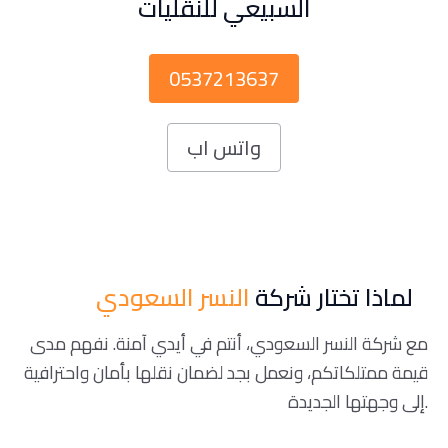
السبيعي للنقليات
0537213637
واتس اب
لماذا تختار شركة
النسر السعودي
مع شركة النسر السعودي، أنتم في أيدي آمنة. نفهم مدى
قيمة ممتلكاتكم، ونعمل بجد لضمان نقلها بأمان واحترافية
إلى وجهتها الجديدة.