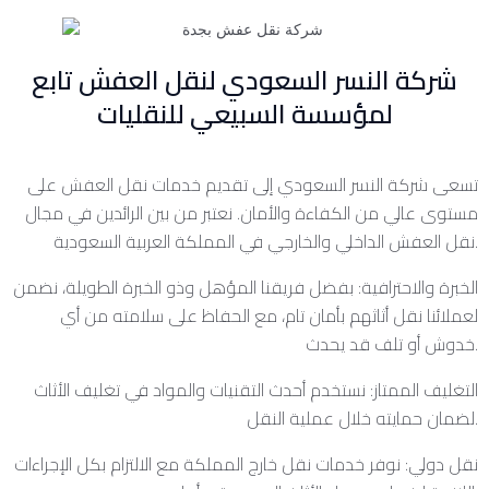
شركة النسر السعودي لنقل العفش تابع
لمؤسسة السبيعي للنقليات
تسعى شركة النسر السعودي إلى تقديم خدمات نقل العفش على
مستوى عالي من الكفاءة والأمان. نعتبر من بين الرائدين في مجال
نقل العفش الداخلي والخارجي في المملكة العربية السعودية.
الخبرة والاحترافية: بفضل فريقنا المؤهل وذو الخبرة الطويلة، نضمن
لعملائنا نقل أثاثهم بأمان تام، مع الحفاظ على سلامته من أي
خدوش أو تلف قد يحدث.
التغليف الممتاز: نستخدم أحدث التقنيات والمواد في تغليف الأثاث
لضمان حمايته خلال عملية النقل.
نقل دولي: نوفر خدمات نقل خارج المملكة مع الالتزام بكل الإجراءات