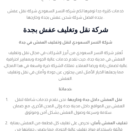
خدمات كثيرة جدا توفرها لكم شركه النسر السعودي شركة نقل عفش
بجده افضل شركة شحن عفش بجدة وخارجها .
شركة نقل وتغليف عفش بجدة
شركة النسر السعودي لنقل وتغليف العفش في جدة
تُعتبر شركة النسر السعودي من أبرز الشركات في مجال نقل وتغليف
العفش في مدينة جدة، حيث تقدم خدمات عالية الجودة وبمعايير احترافية
عالية لضمان راحة ورضا العملاء. تمتلك الشركة خبرة واسعة في هذا المجال،
مما يجعلها الخيار الأمثل لمن يبحثون عن جودة وأمان في نقل وتغليف
العفش.
خدماتنا:
نقل العفش داخل جدة وخارجها:
نحن نقدم خدمات شاملة لنقل
العفش بين المواقع داخل مدينة جدة وإلى المدن الأخرى، مع ضمان
سلامة وسرعة وصول العفش بشكل آمن وموثوق.
تغليف العفش بأمان:
نحرص على تغليف كل قطعة من العفش بعناية
فائقة باستخدام مواد تغليف عالية الجودة، مما يضمن حمايتها من