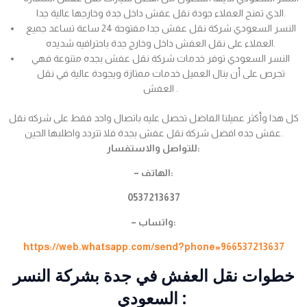
الذي تمنح العملاء جودة نقل عفش داخل جدة وخارجها عالية جدا.
النسر السعودي شركة نقل عفش جدا مفتوحة 24 ساعة تساعد جميع
العملاء على نقل العفش داخل وخارج جدة باحترافيه شديده.
النسر السعودي توفر خدمات شركة نقل عفش بجده متنوعة فهي
تحرص على أن ينال العميل خدمات ممتازة وبجودة عالية في نقل
العفش .
كل هذا وأكثر عميلنا الفاضل تحصل عليه باتصال واحد فقط على شركه نقل
عفش جده افضل شركة نقل عفش بجدة فلا تتردد واطلبها الحين.
للتواصل والاستفسار:
– الهاتف:
0537213637
– واتساب:
https://web.whatsapp.com/send?phone=966537213637
خطوات نقل العفش في جدة بشركة النسر
السعودي :