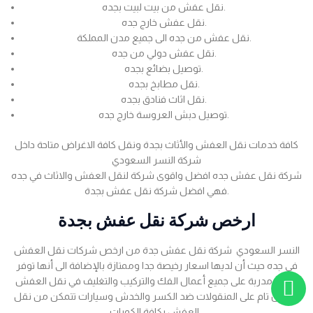
نقل عفش من بيت لبيت بجده.
نقل عفش خارج جده.
نقل عفش من جده الى جميع مدن المملكة.
نقل عفش دولي من جده.
توصيل بضائع بجده.
نقل مطابخ بجده.
نقل اثاث فنادق بجده.
توصيل دبش العروسة خارج جده.
كافة خدمات نقل العفش والأثاث بجدة ونقل كافة الاغراض متاحة داخل
شركة النسر السعودي
شركة نقل عفش جده افضل واقوى شركة لنقل العفش والاثاث في جده
فهي افضل شركة نقل عفش بجدة.
ارخص شركة نقل عفش بجدة
النسر السعودي شركة نقل عفش جدة من ارخص شركات نقل العفش
في جده حيث أن لديها اسعار رخيصة جدا وممتازة بالإضافة الى أنها توفر
عمالة مدربة على جميع أعمال الفك والتركيب والتغليف في نقل العفش
بضمان تام على المنقولات ضد الكسر والخدش وسيارات تتمكن من نقل
العفش بكافة الكميات .