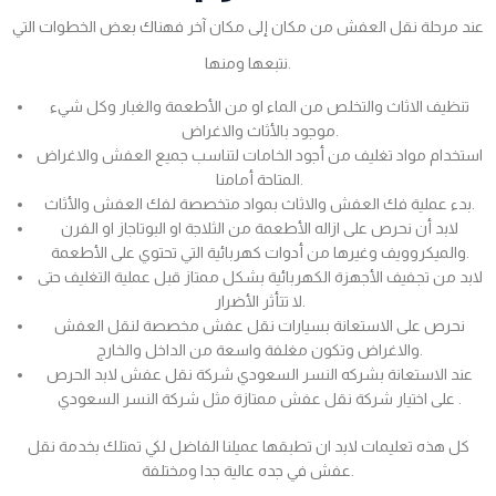
عند مرحلة نقل العفش من مكان إلى مكان آخر فهناك بعض الخطوات التي
نتبعها ومنها.
تنظيف الاثاث والتخلص من الماء او من الأطعمة والغبار وكل شيء
موجود بالأثاث والاغراض.
استخدام مواد تغليف من أجود الخامات لتناسب جميع العفش والاغراض
المتاحة أمامنا.
بدء عملية فك العفش والاثاث بمواد متخصصة لفك العفش والأثاث.
لابد أن نحرص على ازاله الأطعمة من الثلاجة او البوتاجاز او الفرن
والميكروويف وغيرها من أدوات كهربائية التي تحتوي على الأطعمة.
لابد من تجفيف الأجهزة الكهربائية بشكل ممتاز قبل عملية التغليف حتى
لا تتأثر الأضرار.
نحرص على الاستعانة بسيارات نقل عفش مخصصة لنقل العفش
والاغراض وتكون مغلفة واسعة من الداخل والخارج.
عند الاستعانة بشركه النسر السعودي شركة نقل عفش لابد الحرص
على اختيار شركة نقل عفش ممتازة مثل شركة النسر السعودي .
كل هذه تعليمات لابد ان تطبقها عميلنا الفاضل لكي تمتلك بخدمة نقل
عفش في جده عالية جدا ومختلفة.