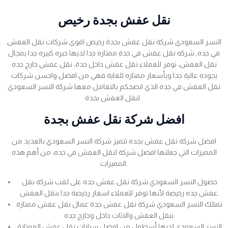
نقل عفش بجدة رخيص
النسر السعودي شركة نقل عفش بجدة رخيص اقوى شركات نقل العفش
في جده, شركه نقل عفش في جدة ممتازه جدا لديها خبره كبيره جدا بمجال
نقل العفش، توفر للعملاء نقل عفش داخل جدة، نقل عفش خارج جده
بجوده عالية جدا وبأسعار ممتازه للغاية فهي من افضل واحسن شركات
نقل العفش في جده الذي انصحكم بالتعامل معها شركة النسر السعودي
لنقل العفش بجدة .
افضل شركة نقل عفش بجدة
افضل شركة نقل عفش بجده تتميز شركة النسر السعودي بالعديد من
المميزات التي جعلتها افضل شركة لنقل العفش في جده، من أهم هذه
المميزات.
حصول النسر السعودي شركة نقل عفش جده على لقب شركة نقل
عفش جده رخيصة لأنها توفر للعملاء اسعار رخيصة جدا بنقل العفش.
تمتلك النسر السعودي شركة نقل عفش جدة عمال نقل عفش ممتازة
بنقل العفش والاثاث داخل وخارج جده.
النسر السعودي لديها أسطول من افضل سيارات نقل عفش الممتازة