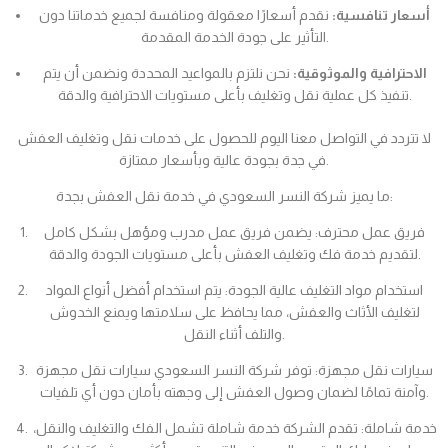
أسعار تنافسية:
نقدم أسعارًا معقولة ومنافسة لجميع خدماتنا دون
التأثير على جودة الخدمة المقدمة.
الاحترافية والموثوقية:
نحن نلتزم بالمواعيد المحددة ونضمن أن يتم
تنفيذ كل عملية نقل وتغليف بأعلى مستويات الاحترافية والدقة.
لا تتردد في التواصل معنا اليوم للحصول على خدمات نقل وتغليف العفش
في جدة بجودة عالية وبأسعار ممتازة.
ما يميز شركة النسر السعودي في خدمة نقل العفش بجدة:
فريق عمل محترف: يضمن فريق عمل مدرب ومؤهل بشكل كامل
لتقديم خدمة فك وتغليف العفش بأعلى مستويات الجودة والدقة.
استخدام مواد التغليف عالية الجودة: يتم استخدام أفضل أنواع المواد
لتغليف الأثاث والعفش، مما يحافظ على سلامتها ويمنع الخدوش
والتلف أثناء النقل.
سيارات نقل مجهزة: توفر شركة النسر السعودي سيارات نقل مجهزة
وآمنة تمامًا لضمان وصول العفش إلى وجهته بأمان دون أي تلفيات.
خدمة شاملة: تقدم الشركة خدمة شاملة تشمل الفك والتغليف والنقل،