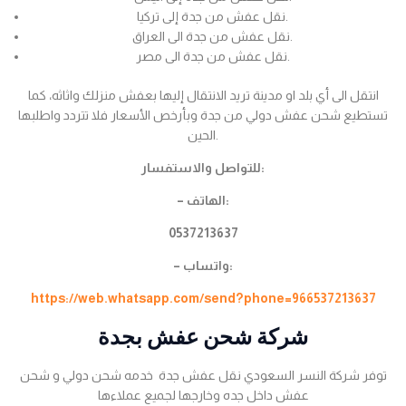
نقل عفش من جدة إلى تركيا.
نقل عفش من جدة الى العراق.
نقل عفش من جدة الى مصر.
انتقل الى أي بلد او مدينة تريد الانتقال إليها بعفش منزلك واثاثه، كما
تستطيع شحن عفش دولي من جدة وبأرخص الأسعار فلا تتردد واطلبها
الحين.
للتواصل والاستفسار:
– الهاتف:
0537213637
– واتساب:
https://web.whatsapp.com/send?phone=966537213637
شركة شحن عفش بجدة
توفر شركة النسر السعودي نقل عفش جدة خدمه شحن دولي و شحن
عفش داخل جده وخارجها لجميع عملاءها