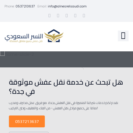
Phone:
0537213637
Email:
info@alnesrelsaudi.com
هل تبحث عن خدمة نقل عفش موثوقة
في جدة؟
نقدم لكم خدمات شركتنا المتميزة في نقل العفش بجدة. مع فريق عمل محترف ومدرب
تمامًا على جميع مراحل نقل العفش - من الفك، والتغليف، وحتى التركيب!
0537213637