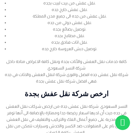
نقل عفش من بيت لبيت بجده.
نقل عفش خارج جده.
نقل عفش من جده الى جميع مدن المملكة.
نقل عفش دولي من جده.
توصيل بضائع بجده.
نقل مطابخ بجده.
نقل اثاث فنادق بجده.
توصيل دبش العروسة خارج جده.
كافة خدمات نقل العفش والأثاث بجدة ونقل كافة الاغراض متاحة داخل
شركة النسر السعودي
شركة نقل عفش جده افضل واقوى شركة لنقل العفش والاثاث في جده
فهي افضل شركة نقل عفش بجدة.
ارخص شركة نقل عفش بجدة
النسر السعودي شركة نقل عفش جدة من ارخص شركات نقل العفش
في جده حيث أن لديها اسعار رخيصة جدا وممتازة بالإضافة الى أنها توفر
عمالة مدربة على جميع أعمال الفك والتركيب والتغليف في نقل العفش
بضمان تام على المنقولات ضد الكسر والخدش وسيارات تتمكن من نقل
العفش بكافة الكميات .