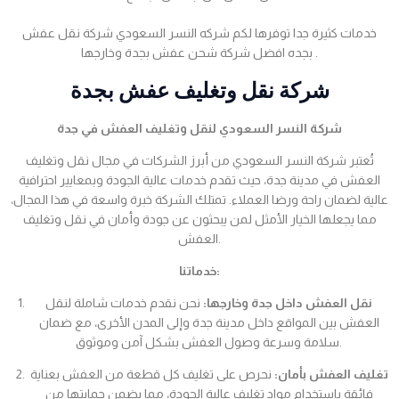
خدمات كثيرة جدا توفرها لكم شركه النسر السعودي شركة نقل عفش
بجده افضل شركة شحن عفش بجدة وخارجها .
شركة نقل وتغليف عفش بجدة
شركة النسر السعودي لنقل وتغليف العفش في جدة
تُعتبر شركة النسر السعودي من أبرز الشركات في مجال نقل وتغليف
العفش في مدينة جدة، حيث تقدم خدمات عالية الجودة وبمعايير احترافية
عالية لضمان راحة ورضا العملاء. تمتلك الشركة خبرة واسعة في هذا المجال،
مما يجعلها الخيار الأمثل لمن يبحثون عن جودة وأمان في نقل وتغليف
العفش.
خدماتنا:
نقل العفش داخل جدة وخارجها:
نحن نقدم خدمات شاملة لنقل
العفش بين المواقع داخل مدينة جدة وإلى المدن الأخرى، مع ضمان
سلامة وسرعة وصول العفش بشكل آمن وموثوق.
تغليف العفش بأمان:
نحرص على تغليف كل قطعة من العفش بعناية
فائقة باستخدام مواد تغليف عالية الجودة، مما يضمن حمايتها من