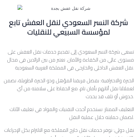
شركة النسر السعودي لنقل العفش تابع
لمؤسسة السبيعي للنقليات
تسعى شركة النسر السعودي إلى تقديم خدمات نقل العفش على
مستوى عالي من الكفاءة والأمان. نعتبر من بين الرائدين في مجال
نقل العفش الداخلي والخارجي في المملكة العربية السعودية.
الخبرة والاحترافية: بفضل فريقنا المؤهل وذو الخبرة الطويلة، نضمن
لعملائنا نقل أثاثهم بأمان تام، مع الحفاظ على سلامته من أي
خدوش أو تلف قد يحدث.
التغليف الممتاز: نستخدم أحدث التقنيات والمواد في تغليف الأثاث
لضمان حمايته خلال عملية النقل.
نقل دولي: نوفر خدمات نقل خارج المملكة مع الالتزام بكل الإجراءات