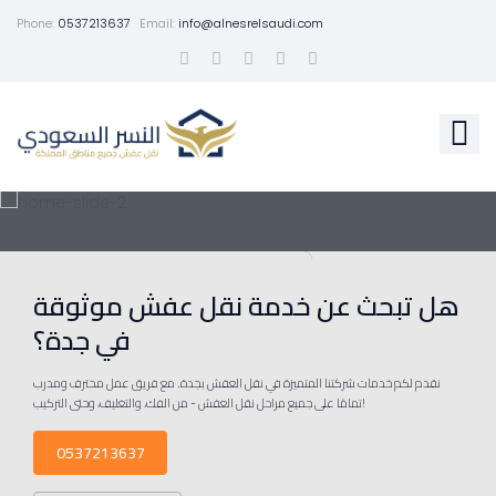
Phone:
0537213637
Email:
info@alnesrelsaudi.com
هل تبحث عن خدمة نقل عفش موثوقة
في جدة؟
نقدم لكم خدمات شركتنا المتميزة في نقل العفش بجدة. مع فريق عمل محترف ومدرب
تمامًا على جميع مراحل نقل العفش - من الفك، والتغليف، وحتى التركيب!
0537213637