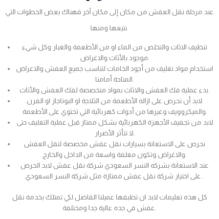
عند مرحلة نقل العفش من مكان إلى مكان آخر فهناك بعض الخطوات التي
نتبعها ومنها.
تنظيف الاثاث والتخلص من الماء او من الأطعمة والغبار وكل شيء
موجود بالأثاث والاغراض.
استخدام مواد تغليف من أجود الخامات لتناسب جميع العفش والاغراض
المتاحة أمامنا.
بدء عملية فك العفش والاثاث بمواد متخصصة لفك العفش والأثاث.
لابد أن نحرص على ازاله الأطعمة من الثلاجة او البوتاجاز او الفرن
والميكروويف وغيرها من أدوات كهربائية التي تحتوي على الأطعمة.
لابد من تجفيف الأجهزة الكهربائية بشكل ممتاز قبل عملية التغليف حتى
لا تتأثر الأضرار.
نحرص على الاستعانة بسيارات نقل عفش مخصصة لنقل العفش
والاغراض وتكون مغلفة واسعة من الداخل والخارج.
عند الاستعانة بشركه النسر السعودي شركة نقل عفش لابد الحرص
على اختيار شركة نقل عفش ممتازة مثل شركة النسر السعودي .
كل هذه تعليمات لابد ان تطبقها عميلنا الفاضل لكي تمتلك بخدمة نقل
عفش في جده عالية جدا ومختلفة.