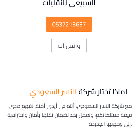
السبيعي للنقليات
0537213637
واتس اب
لماذا تختار شركة
النسر السعودي
مع شركة النسر السعودي، أنتم في أيدي آمنة. نفهم مدى
قيمة ممتلكاتكم، ونعمل بجد لضمان نقلها بأمان واحترافية
إلى وجهتها الجديدة.