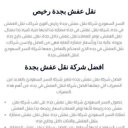
نقل عفش بجدة رخيص
النسر السعودي شركة نقل عفش بجدة رخيص اقوى شركات نقل العفش
في جده, شركه نقل عفش في جدة ممتازه جدا لديها خبره كبيره جدا بمجال
نقل العفش، توفر للعملاء نقل عفش داخل جدة، نقل عفش خارج جده
بجوده عالية جدا وبأسعار ممتازه للغاية فهي من افضل واحسن شركات
نقل العفش في جده الذي انصحكم بالتعامل معها شركة النسر السعودي
لنقل العفش بجدة .
افضل شركة نقل عفش بجدة
افضل شركة نقل عفش بجده تتميز شركة النسر السعودي بالعديد من
المميزات التي جعلتها افضل شركة لنقل العفش في جده، من أهم هذه
المميزات.
حصول النسر السعودي شركة نقل عفش جده على لقب شركة نقل
عفش جده رخيصة لأنها توفر للعملاء اسعار رخيصة جدا بنقل العفش.
تمتلك النسر السعودي شركة نقل عفش جدة عمال نقل عفش ممتازة
بنقل العفش والاثاث داخل وخارج جده.
النسر السعودي لديها أسطول من افضل سيارات نقل عفش الممتازة