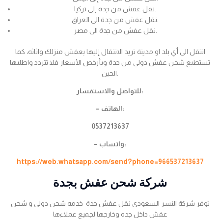
نقل عفش من جدة إلى تركيا.
نقل عفش من جدة الى العراق.
نقل عفش من جدة الى مصر.
انتقل الى أي بلد او مدينة تريد الانتقال إليها بعفش منزلك واثاثه، كما
تستطيع شحن عفش دولي من جدة وبأرخص الأسعار فلا تتردد واطلبها
الحين.
للتواصل والاستفسار:
– الهاتف:
0537213637
– واتساب:
https://web.whatsapp.com/send?phone=966537213637
شركة شحن عفش بجدة
توفر شركة النسر السعودي نقل عفش جدة خدمه شحن دولي و شحن
عفش داخل جده وخارجها لجميع عملاءها