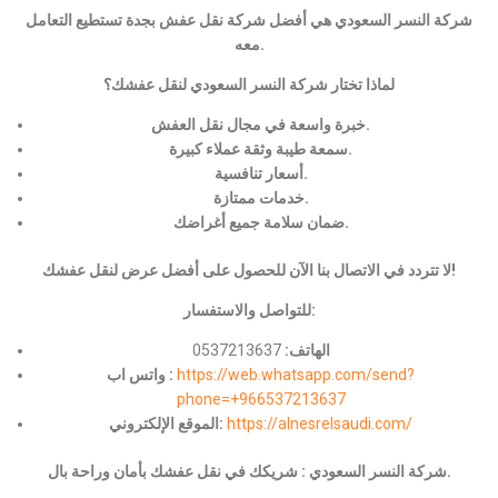
شركة النسر السعودي هي أفضل شركة نقل عفش بجدة تستطيع التعامل
معه.
لماذا تختار شركة النسر السعودي لنقل عفشك؟
خبرة واسعة في مجال نقل العفش.
سمعة طيبة وثقة عملاء كبيرة.
أسعار تنافسية.
خدمات ممتازة.
ضمان سلامة جميع أغراضك.
لا تتردد في الاتصال بنا الآن للحصول على أفضل عرض لنقل عفشك!
للتواصل والاستفسار:
الهاتف:
0537213637
https://web.whatsapp.com/send?
واتس اب :
phone=+966537213637
https://alnesrelsaudi.com/
الموقع الإلكتروني:
شركة النسر السعودي : شريكك في نقل عفشك بأمان وراحة بال.