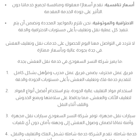
أسعار تنافسية:
نقدم أسعارًا معقولة ومنافسة لجميع خدماتنا دون
التأثير على جودة الخدمة المقدمة.
الاحترافية والموثوقية:
نحن نلتزم بالمواعيد المحددة ونضمن أن يتم
تنفيذ كل عملية نقل وتغليف بأعلى مستويات الاحترافية والدقة.
لا تتردد في التواصل معنا اليوم للحصول على خدمات نقل وتغليف العفش
في جدة بجودة عالية وبأسعار ممتازة.
ما يميز شركة النسر السعودي في خدمة نقل العفش بجدة:
فريق عمل محترف: يضمن فريق عمل مدرب ومؤهل بشكل كامل
لتقديم خدمة فك وتغليف العفش بأعلى مستويات الجودة والدقة.
استخدام مواد التغليف عالية الجودة: يتم استخدام أفضل أنواع المواد
لتغليف الأثاث والعفش، مما يحافظ على سلامتها ويمنع الخدوش
والتلف أثناء النقل.
سيارات نقل مجهزة: توفر شركة النسر السعودي سيارات نقل مجهزة
وآمنة تمامًا لضمان وصول العفش إلى وجهته بأمان دون أي تلفيات.
خدمة شاملة: تقدم الشركة خدمة شاملة تشمل الفك والتغليف والنقل،