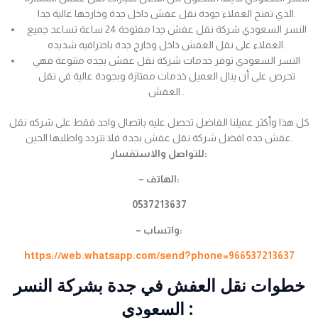
الذي تمنح العملاء جودة نقل عفش داخل جدة وخارجها عالية جدا.
النسر السعودي شركة نقل عفش جدا مفتوحة 24 ساعة تساعد جميع
العملاء على نقل العفش داخل وخارج جدة باحترافيه شديده.
النسر السعودي توفر خدمات شركة نقل عفش بجده متنوعة فهي
تحرص على أن ينال العميل خدمات ممتازة وبجودة عالية في نقل
العفش .
كل هذا وأكثر عميلنا الفاضل تحصل عليه باتصال واحد فقط على شركه نقل
عفش جده افضل شركة نقل عفش بجدة فلا تتردد واطلبها الحين.
للتواصل والاستفسار:
– الهاتف:
0537213637
– واتساب:
https://web.whatsapp.com/send?phone=966537213637
خطوات نقل العفش في جدة بشركة النسر
السعودي :