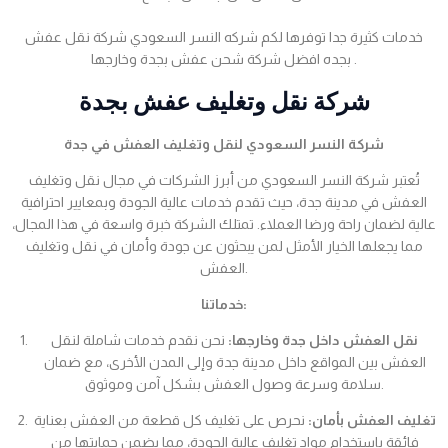
خدمات كثيرة جدا توفرها لكم شركه النسر السعودي شركة نقل عفش
بجده افضل شركة شحن عفش بجدة وخارجها .
شركة نقل وتغليف عفش بجدة
شركة النسر السعودي لنقل وتغليف العفش في جدة
تُعتبر شركة النسر السعودي من أبرز الشركات في مجال نقل وتغليف
العفش في مدينة جدة، حيث تقدم خدمات عالية الجودة وبمعايير احترافية
عالية لضمان راحة ورضا العملاء. تمتلك الشركة خبرة واسعة في هذا المجال،
مما يجعلها الخيار الأمثل لمن يبحثون عن جودة وأمان في نقل وتغليف
العفش.
خدماتنا:
نقل العفش داخل جدة وخارجها:
نحن نقدم خدمات شاملة لنقل
العفش بين المواقع داخل مدينة جدة وإلى المدن الأخرى، مع ضمان
سلامة وسرعة وصول العفش بشكل آمن وموثوق.
تغليف العفش بأمان:
نحرص على تغليف كل قطعة من العفش بعناية
فائقة باستخدام مواد تغليف عالية الجودة، مما يضمن حمايتها من