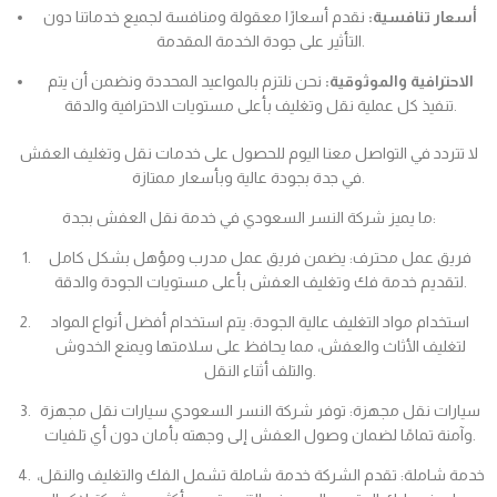
أسعار تنافسية:
نقدم أسعارًا معقولة ومنافسة لجميع خدماتنا دون
التأثير على جودة الخدمة المقدمة.
الاحترافية والموثوقية:
نحن نلتزم بالمواعيد المحددة ونضمن أن يتم
تنفيذ كل عملية نقل وتغليف بأعلى مستويات الاحترافية والدقة.
لا تتردد في التواصل معنا اليوم للحصول على خدمات نقل وتغليف العفش
في جدة بجودة عالية وبأسعار ممتازة.
ما يميز شركة النسر السعودي في خدمة نقل العفش بجدة:
فريق عمل محترف: يضمن فريق عمل مدرب ومؤهل بشكل كامل
لتقديم خدمة فك وتغليف العفش بأعلى مستويات الجودة والدقة.
استخدام مواد التغليف عالية الجودة: يتم استخدام أفضل أنواع المواد
لتغليف الأثاث والعفش، مما يحافظ على سلامتها ويمنع الخدوش
والتلف أثناء النقل.
سيارات نقل مجهزة: توفر شركة النسر السعودي سيارات نقل مجهزة
وآمنة تمامًا لضمان وصول العفش إلى وجهته بأمان دون أي تلفيات.
خدمة شاملة: تقدم الشركة خدمة شاملة تشمل الفك والتغليف والنقل،