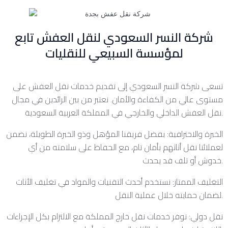
شركة النسر السعودي لنقل العفش تابع
لمؤسسة السبيعي للنقليات
تسعى شركة النسر السعودي إلى تقديم خدمات نقل العفش على
مستوى عالي من الكفاءة والأمان. نعتبر من بين الرائدين في مجال
نقل العفش الداخلي والخارجي في المملكة العربية السعودية.
الخبرة والاحترافية: بفضل فريقنا المؤهل وذو الخبرة الطويلة، نضمن
لعملائنا نقل أثاثهم بأمان تام، مع الحفاظ على سلامته من أي
خدوش أو تلف قد يحدث.
التغليف الممتاز: نستخدم أحدث التقنيات والمواد في تغليف الأثاث
لضمان حمايته خلال عملية النقل.
نقل دولي: نوفر خدمات نقل خارج المملكة مع الالتزام بكل الإجراءات