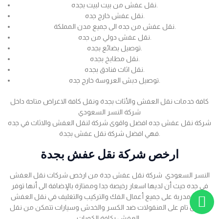
نقل عفش من بيت لبيت بجده.
نقل عفش خارج جده.
نقل عفش من جده الى جميع مدن المملكة.
نقل عفش دولي من جده.
توصيل بضائع بجده.
نقل مطابخ بجده.
نقل اثاث فنادق بجده.
توصيل دبش العروسة خارج جده.
كافة خدمات نقل العفش والأثاث بجدة ونقل كافة الاغراض متاحة داخل
شركة النسر السعودي
شركة نقل عفش جده افضل واقوى شركة لنقل العفش والاثاث في جده
فهي افضل شركة نقل عفش بجدة.
ارخص شركة نقل عفش بجدة
النسر السعودي شركة نقل عفش جدة من ارخص شركات نقل العفش
في جده حيث أن لديها اسعار رخيصة جدا وممتازة بالإضافة الى أنها توفر
عمالة مدربة على جميع أعمال الفك والتركيب والتغليف في نقل العفش
بضمان تام على المنقولات ضد الكسر والخدش وسيارات تتمكن من نقل
العفش بكافة الكميات .