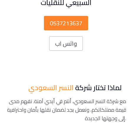
السبيعي للنقليات
0537213637
واتس اب
لماذا تختار شركة
النسر السعودي
مع شركة النسر السعودي، أنتم في أيدي آمنة. نفهم مدى
قيمة ممتلكاتكم، ونعمل بجد لضمان نقلها بأمان واحترافية
إلى وجهتها الجديدة.