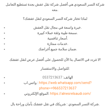
شركة النسر السعودي هي أفضل شركة نقل عفش بجدة تستطيع التعامل
معه.
لماذا تختار شركة النسر السعودي لنقل عفشك؟
خبرة واسعة في مجال نقل العفش.
سمعة طيبة وثقة عملاء كبيرة.
أسعار تنافسية.
خدمات ممتازة.
ضمان سلامة جميع أغراضك.
لا تتردد في الاتصال بنا الآن للحصول على أفضل عرض لنقل عفشك!
للتواصل والاستفسار:
الهاتف:
0537213637
https://web.whatsapp.com/send?
واتس اب :
phone=+966537213637
https://alnesrelsaudi.com/
الموقع الإلكتروني:
شركة النسر السعودي : شريكك في نقل عفشك بأمان وراحة بال.