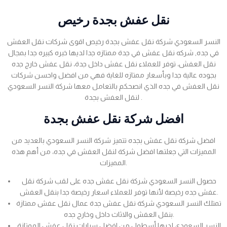
نقل عفش بجدة رخيص
النسر السعودي شركة نقل عفش بجدة رخيص اقوى شركات نقل العفش
في جده, شركه نقل عفش في جدة ممتازه جدا لديها خبره كبيره جدا بمجال
نقل العفش، توفر للعملاء نقل عفش داخل جدة، نقل عفش خارج جده
بجوده عالية جدا وبأسعار ممتازه للغاية فهي من افضل واحسن شركات
نقل العفش في جده الذي انصحكم بالتعامل معها شركة النسر السعودي
لنقل العفش بجدة .
افضل شركة نقل عفش بجدة
افضل شركة نقل عفش بجده تتميز شركة النسر السعودي بالعديد من
المميزات التي جعلتها افضل شركة لنقل العفش في جده، من أهم هذه
المميزات.
حصول النسر السعودي شركة نقل عفش جده على لقب شركة نقل
عفش جده رخيصة لأنها توفر للعملاء اسعار رخيصة جدا بنقل العفش.
تمتلك النسر السعودي شركة نقل عفش جدة عمال نقل عفش ممتازة
بنقل العفش والاثاث داخل وخارج جده.
النسر السعودي لديها أسطول من افضل سيارات نقل عفش الممتازة