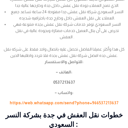
الذي تمنح العملاء جودة نقل عفش داخل جدة وخارجها عالية جدا.
النسر السعودي شركة نقل عفش جدا مفتوحة 24 ساعة تساعد جميع
العملاء على نقل العفش داخل وخارج جدة باحترافيه شديده.
النسر السعودي توفر خدمات شركة نقل عفش بجده متنوعة فهي
تحرص على أن ينال العميل خدمات ممتازة وبجودة عالية في نقل
العفش .
كل هذا وأكثر عميلنا الفاضل تحصل عليه باتصال واحد فقط على شركه نقل
عفش جده افضل شركة نقل عفش بجدة فلا تتردد واطلبها الحين.
للتواصل والاستفسار:
– الهاتف:
0537213637
– واتساب:
https://web.whatsapp.com/send?phone=966537213637
خطوات نقل العفش في جدة بشركة النسر
السعودي :