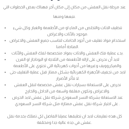
عند مرحلة نقل العفش من مكان إلى مكان آخر فهناك بعض الخطوات التي
نتبعها ومنها.
تنظيف الاثاث والتخلص من الماء او من الأطعمة والغبار وكل شيء
موجود بالأثاث والاغراض.
استخدام مواد تغليف من أجود الخامات لتناسب جميع العفش والاغراض
المتاحة أمامنا.
بدء عملية فك العفش والاثاث بمواد متخصصة لفك العفش والأثاث.
لابد أن نحرص على ازاله الأطعمة من الثلاجة او البوتاجاز او الفرن
والميكروويف وغيرها من أدوات كهربائية التي تحتوي على الأطعمة.
لابد من تجفيف الأجهزة الكهربائية بشكل ممتاز قبل عملية التغليف حتى
لا تتأثر الأضرار.
نحرص على الاستعانة بسيارات نقل عفش مخصصة لنقل العفش
والاغراض وتكون مغلفة واسعة من الداخل والخارج.
عند الاستعانة بشركه النسر السعودي شركة نقل عفش لابد الحرص
على اختيار شركة نقل عفش ممتازة مثل شركة النسر السعودي .
كل هذه تعليمات لابد ان تطبقها عميلنا الفاضل لكي تمتلك بخدمة نقل
عفش في جده عالية جدا ومختلفة.