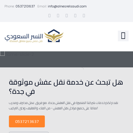
Phone:
0537213637
Email:
info@alnesrelsaudi.com
هل تبحث عن خدمة نقل عفش موثوقة
في جدة؟
نقدم لكم خدمات شركتنا المتميزة في نقل العفش بجدة. مع فريق عمل محترف ومدرب
تمامًا على جميع مراحل نقل العفش - من الفك، والتغليف، وحتى التركيب!
0537213637