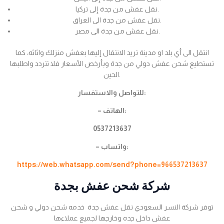
نقل عفش من جدة إلى تركيا.
نقل عفش من جدة الى العراق.
نقل عفش من جدة الى مصر.
انتقل الى أي بلد او مدينة تريد الانتقال إليها بعفش منزلك واثاثه، كما
تستطيع شحن عفش دولي من جدة وبأرخص الأسعار فلا تتردد واطلبها
الحين.
للتواصل والاستفسار:
– الهاتف:
0537213637
– واتساب:
https://web.whatsapp.com/send?phone=966537213637
شركة شحن عفش بجدة
توفر شركة النسر السعودي نقل عفش جدة خدمه شحن دولي و شحن
عفش داخل جده وخارجها لجميع عملاءها