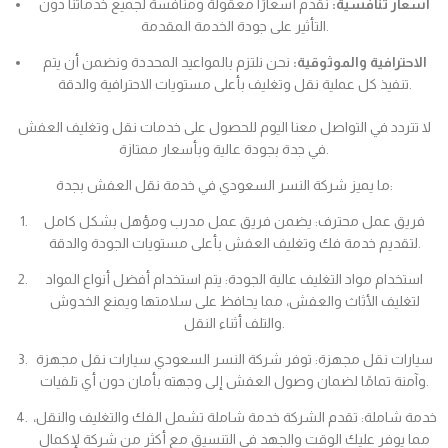
أسعار تنافسية:
نقدم أسعارًا معقولة ومنافسة لجميع خدماتنا دون
التأثير على جودة الخدمة المقدمة.
الاحترافية والموثوقية:
نحن نلتزم بالمواعيد المحددة ونضمن أن يتم
تنفيذ كل عملية نقل وتغليف بأعلى مستويات الاحترافية والدقة.
لا تتردد في التواصل معنا اليوم للحصول على خدمات نقل وتغليف العفش
في جدة بجودة عالية وبأسعار ممتازة.
ما يميز شركة النسر السعودي في خدمة نقل العفش بجدة:
فريق عمل محترف: يضمن فريق عمل مدرب ومؤهل بشكل كامل
لتقديم خدمة فك وتغليف العفش بأعلى مستويات الجودة والدقة.
استخدام مواد التغليف عالية الجودة: يتم استخدام أفضل أنواع المواد
لتغليف الأثاث والعفش، مما يحافظ على سلامتها ويمنع الخدوش
والتلف أثناء النقل.
سيارات نقل مجهزة: توفر شركة النسر السعودي سيارات نقل مجهزة
وآمنة تمامًا لضمان وصول العفش إلى وجهته بأمان دون أي تلفيات.
خدمة شاملة: تقدم الشركة خدمة شاملة تشمل الفك والتغليف والنقل،
مما يوفر عليك الوقت والجهد في التنسيق مع أكثر من شركة لإكمال