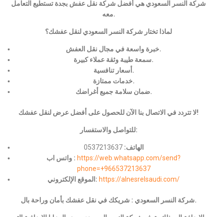
شركة النسر السعودي هي أفضل شركة نقل عفش بجدة تستطيع التعامل
معه.
لماذا تختار شركة النسر السعودي لنقل عفشك؟
خبرة واسعة في مجال نقل العفش.
سمعة طيبة وثقة عملاء كبيرة.
أسعار تنافسية.
خدمات ممتازة.
ضمان سلامة جميع أغراضك.
لا تتردد في الاتصال بنا الآن للحصول على أفضل عرض لنقل عفشك!
للتواصل والاستفسار:
الهاتف:
0537213637
https://web.whatsapp.com/send?
واتس اب :
phone=+966537213637
https://alnesrelsaudi.com/
الموقع الإلكتروني:
شركة النسر السعودي : شريكك في نقل عفشك بأمان وراحة بال.