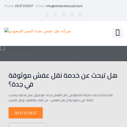
Phone:
0537213637
Email:
info@alnesrelsaudi.com
هل تبحث عن خدمة نقل عفش موثوقة
في جدة؟
نقدم لكم خدمات شركتنا المتميزة في نقل العفش بجدة. مع فريق عمل محترف ومدرب
تمامًا على جميع مراحل نقل العفش - من الفك، والتغليف، وحتى التركيب!
0537213637