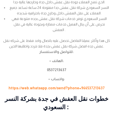
الذي تمنح العملاء جودة نقل عفش داخل جدة وخارجها عالية جدا.
النسر السعودي شركة نقل عفش جدا مفتوحة 24 ساعة تساعد جميع
العملاء على نقل العفش داخل وخارج جدة باحترافيه شديده.
النسر السعودي توفر خدمات شركة نقل عفش بجده متنوعة فهي
تحرص على أن ينال العميل خدمات ممتازة وبجودة عالية في نقل
العفش .
كل هذا وأكثر عميلنا الفاضل تحصل عليه باتصال واحد فقط على شركه نقل
عفش جده افضل شركة نقل عفش بجدة فلا تتردد واطلبها الحين.
للتواصل والاستفسار:
– الهاتف:
0537213637
– واتساب:
https://web.whatsapp.com/send?phone=966537213637
خطوات نقل العفش في جدة بشركة النسر
السعودي :