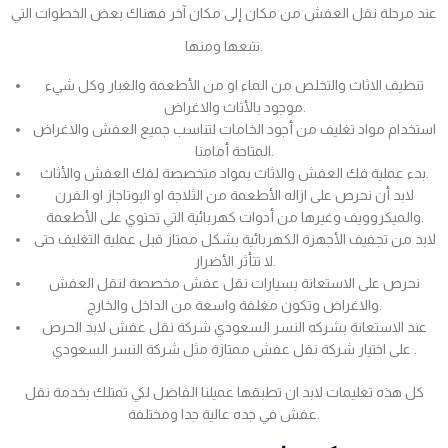
عند مرحلة نقل العفش من مكان إلى مكان آخر فهناك بعض الخطوات التي
نتبعها ومنها.
تنظيف الاثاث والتخلص من الماء او من الأطعمة والغبار وكل شيء
موجود بالأثاث والاغراض.
استخدام مواد تغليف من أجود الخامات لتناسب جميع العفش والاغراض
المتاحة أمامنا.
بدء عملية فك العفش والاثاث بمواد متخصصة لفك العفش والأثاث.
لابد أن نحرص على ازاله الأطعمة من الثلاجة او البوتاجاز او الفرن
والميكروويف وغيرها من أدوات كهربائية التي تحتوي على الأطعمة.
لابد من تجفيف الأجهزة الكهربائية بشكل ممتاز قبل عملية التغليف حتى
لا تتأثر الأضرار.
نحرص على الاستعانة بسيارات نقل عفش مخصصة لنقل العفش
والاغراض وتكون مغلفة واسعة من الداخل والخارج.
عند الاستعانة بشركه النسر السعودي شركة نقل عفش لابد الحرص
على اختيار شركة نقل عفش ممتازة مثل شركة النسر السعودي .
كل هذه تعليمات لابد ان تطبقها عميلنا الفاضل لكي تمتلك بخدمة نقل
عفش في جده عالية جدا ومختلفة.