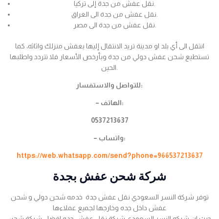
نقل عفش من جدة إلى تركيا.
نقل عفش من جدة الى العراق.
نقل عفش من جدة الى مصر.
انتقل الى أي بلد او مدينة تريد الانتقال إليها بعفش منزلك واثاثه، كما
تستطيع شحن عفش دولي من جدة وبأرخص الأسعار فلا تتردد واطلبها
الحين.
للتواصل والاستفسار:
– الهاتف:
0537213637
– واتساب:
https://web.whatsapp.com/send?phone=966537213637
شركة شحن عفش بجدة
توفر شركة النسر السعودي نقل عفش جدة خدمه شحن دولي و شحن
عفش داخل جده وخارجها لجميع عملاءها
حيث ان شركه النسر السعودي شركة نقل عفش جده افضل شركة شحن