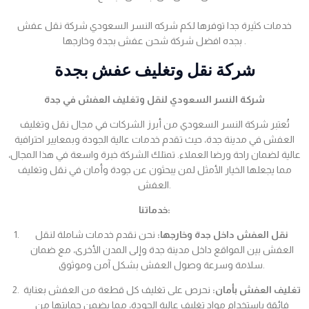
خدمات كثيرة جدا توفرها لكم شركه النسر السعودي شركة نقل عفش
بجده افضل شركة شحن عفش بجدة وخارجها .
شركة نقل وتغليف عفش بجدة
شركة النسر السعودي لنقل وتغليف العفش في جدة
تُعتبر شركة النسر السعودي من أبرز الشركات في مجال نقل وتغليف
العفش في مدينة جدة، حيث تقدم خدمات عالية الجودة وبمعايير احترافية
عالية لضمان راحة ورضا العملاء. تمتلك الشركة خبرة واسعة في هذا المجال،
مما يجعلها الخيار الأمثل لمن يبحثون عن جودة وأمان في نقل وتغليف
العفش.
خدماتنا:
نقل العفش داخل جدة وخارجها:
نحن نقدم خدمات شاملة لنقل
العفش بين المواقع داخل مدينة جدة وإلى المدن الأخرى، مع ضمان
سلامة وسرعة وصول العفش بشكل آمن وموثوق.
تغليف العفش بأمان:
نحرص على تغليف كل قطعة من العفش بعناية
فائقة باستخدام مواد تغليف عالية الجودة، مما يضمن حمايتها من