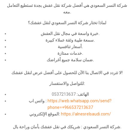
شركة النسر السعودي هي أفضل شركة نقل عفش بجدة تستطيع التعامل
معه.
لماذا تختار شركة النسر السعودي لنقل عفشك؟
خبرة واسعة في مجال نقل العفش.
سمعة طيبة وثقة عملاء كبيرة.
أسعار تنافسية.
خدمات ممتازة.
ضمان سلامة جميع أغراضك.
لا تتردد في الاتصال بنا الآن للحصول على أفضل عرض لنقل عفشك!
للتواصل والاستفسار:
الهاتف:
0537213637
https://web.whatsapp.com/send?
واتس اب :
phone=+966537213637
https://alnesrelsaudi.com/
الموقع الإلكتروني:
شركة النسر السعودي : شريكك في نقل عفشك بأمان وراحة بال.