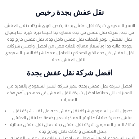
نقل عفش بجدة رخيص
النسر السعودي شركة نقل عفش بجدة رخيص اقوى شركات نقل العفش
في جده, شركه نقل عفش في جدة ممتازه جدا لديها خبره كبيره جدا بمجال
نقل العفش، توفر للعملاء نقل عفش داخل جدة، نقل عفش خارج جده
بجوده عالية جدا وبأسعار ممتازه للغاية فهي من افضل واحسن شركات
نقل العفش في جده الذي انصحكم بالتعامل معها شركة النسر السعودي
لنقل العفش بجدة .
افضل شركة نقل عفش بجدة
افضل شركة نقل عفش بجده تتميز شركة النسر السعودي بالعديد من
المميزات التي جعلتها افضل شركة لنقل العفش في جده، من أهم هذه
المميزات.
حصول النسر السعودي شركة نقل عفش جده على لقب شركة نقل
عفش جده رخيصة لأنها توفر للعملاء اسعار رخيصة جدا بنقل العفش.
تمتلك النسر السعودي شركة نقل عفش جدة عمال نقل عفش ممتازة
بنقل العفش والاثاث داخل وخارج جده.
النسر السعودي لديها أسطول من افضل سيارات نقل عفش الممتازة