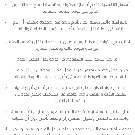
أسعار تنافسية:
نقدم أسعارًا معقولة ومنافسة لجميع خدماتنا دون
التأثير على جودة الخدمة المقدمة.
الاحترافية والموثوقية:
نحن نلتزم بالمواعيد المحددة ونضمن أن يتم
تنفيذ كل عملية نقل وتغليف بأعلى مستويات الاحترافية والدقة.
لا تتردد في التواصل معنا اليوم للحصول على خدمات نقل وتغليف العفش
في جدة بجودة عالية وبأسعار ممتازة.
ما يميز شركة النسر السعودي في خدمة نقل العفش بجدة:
فريق عمل محترف: يضمن فريق عمل مدرب ومؤهل بشكل كامل
لتقديم خدمة فك وتغليف العفش بأعلى مستويات الجودة والدقة.
استخدام مواد التغليف عالية الجودة: يتم استخدام أفضل أنواع المواد
لتغليف الأثاث والعفش، مما يحافظ على سلامتها ويمنع الخدوش
والتلف أثناء النقل.
سيارات نقل مجهزة: توفر شركة النسر السعودي سيارات نقل مجهزة
وآمنة تمامًا لضمان وصول العفش إلى وجهته بأمان دون أي تلفيات.
خدمة شاملة: تقدم الشركة خدمة شاملة تشمل الفك والتغليف والنقل،