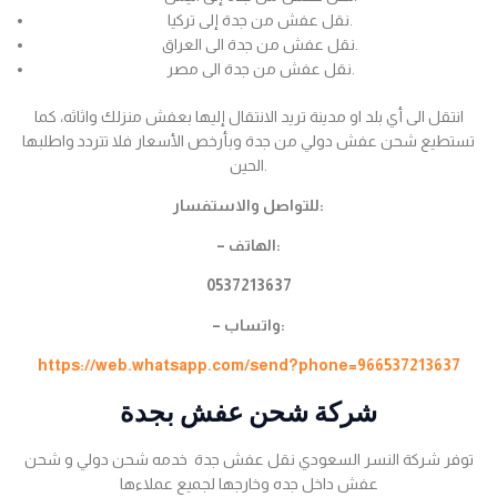
نقل عفش من جدة إلى تركيا.
نقل عفش من جدة الى العراق.
نقل عفش من جدة الى مصر.
انتقل الى أي بلد او مدينة تريد الانتقال إليها بعفش منزلك واثاثه، كما
تستطيع شحن عفش دولي من جدة وبأرخص الأسعار فلا تتردد واطلبها
الحين.
للتواصل والاستفسار:
– الهاتف:
0537213637
– واتساب:
https://web.whatsapp.com/send?phone=966537213637
شركة شحن عفش بجدة
توفر شركة النسر السعودي نقل عفش جدة خدمه شحن دولي و شحن
عفش داخل جده وخارجها لجميع عملاءها