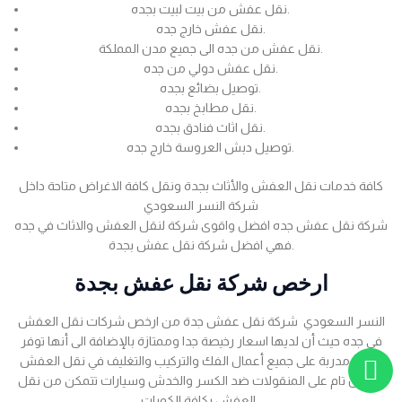
نقل عفش من بيت لبيت بجده.
نقل عفش خارج جده.
نقل عفش من جده الى جميع مدن المملكة.
نقل عفش دولي من جده.
توصيل بضائع بجده.
نقل مطابخ بجده.
نقل اثاث فنادق بجده.
توصيل دبش العروسة خارج جده.
كافة خدمات نقل العفش والأثاث بجدة ونقل كافة الاغراض متاحة داخل
شركة النسر السعودي
شركة نقل عفش جده افضل واقوى شركة لنقل العفش والاثاث في جده
فهي افضل شركة نقل عفش بجدة.
ارخص شركة نقل عفش بجدة
النسر السعودي شركة نقل عفش جدة من ارخص شركات نقل العفش
في جده حيث أن لديها اسعار رخيصة جدا وممتازة بالإضافة الى أنها توفر
عمالة مدربة على جميع أعمال الفك والتركيب والتغليف في نقل العفش
بضمان تام على المنقولات ضد الكسر والخدش وسيارات تتمكن من نقل
العفش بكافة الكميات .