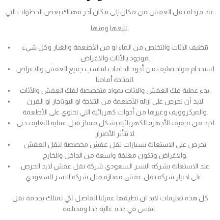
عند مرحلة نقل العفش من مكان إلى مكان آخر فهناك بعض الخطوات التي
نتبعها ومنها.
تنظيف الاثاث والتخلص من الماء او من الأطعمة والغبار وكل شيء
موجود بالأثاث والاغراض.
استخدام مواد تغليف من أجود الخامات لتناسب جميع العفش والاغراض
المتاحة أمامنا.
بدء عملية فك العفش والاثاث بمواد متخصصة لفك العفش والأثاث.
لابد أن نحرص على ازاله الأطعمة من الثلاجة او البوتاجاز او الفرن
والميكروويف وغيرها من أدوات كهربائية التي تحتوي على الأطعمة.
لابد من تجفيف الأجهزة الكهربائية بشكل ممتاز قبل عملية التغليف حتى
لا تتأثر الأضرار.
نحرص على الاستعانة بسيارات نقل عفش مخصصة لنقل العفش
والاغراض وتكون مغلفة واسعة من الداخل والخارج.
عند الاستعانة بشركه النسر السعودي شركة نقل عفش لابد الحرص
على اختيار شركة نقل عفش ممتازة مثل شركة النسر السعودي .
كل هذه تعليمات لابد ان تطبقها عميلنا الفاضل لكي تمتلك بخدمة نقل
عفش في جده عالية جدا ومختلفة.