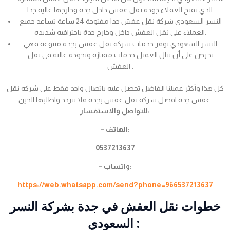
الذي تمنح العملاء جودة نقل عفش داخل جدة وخارجها عالية جدا.
النسر السعودي شركة نقل عفش جدا مفتوحة 24 ساعة تساعد جميع
العملاء على نقل العفش داخل وخارج جدة باحترافيه شديده.
النسر السعودي توفر خدمات شركة نقل عفش بجده متنوعة فهي
تحرص على أن ينال العميل خدمات ممتازة وبجودة عالية في نقل
العفش .
كل هذا وأكثر عميلنا الفاضل تحصل عليه باتصال واحد فقط على شركه نقل
عفش جده افضل شركة نقل عفش بجدة فلا تتردد واطلبها الحين.
للتواصل والاستفسار:
– الهاتف:
0537213637
– واتساب:
https://web.whatsapp.com/send?phone=966537213637
خطوات نقل العفش في جدة بشركة النسر
السعودي :