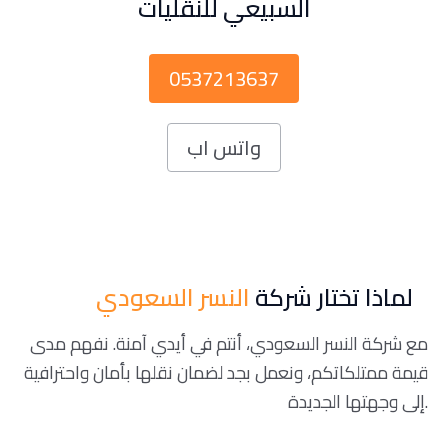
السبيعي للنقليات
0537213637
واتس اب
لماذا تختار شركة
النسر السعودي
مع شركة النسر السعودي، أنتم في أيدي آمنة. نفهم مدى
قيمة ممتلكاتكم، ونعمل بجد لضمان نقلها بأمان واحترافية
إلى وجهتها الجديدة.