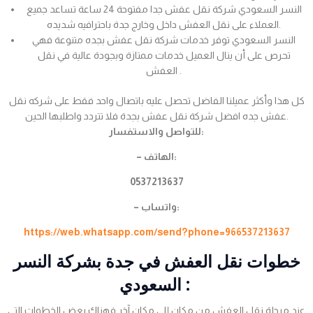
النسر السعودي شركة نقل عفش جدا مفتوحة 24 ساعة تساعد جميع
العملاء على نقل العفش داخل وخارج جدة باحترافيه شديده.
النسر السعودي توفر خدمات شركة نقل عفش بجده متنوعة فهي
تحرص على أن ينال العميل خدمات ممتازة وبجودة عالية في نقل
العفش .
كل هذا وأكثر عميلنا الفاضل تحصل عليه باتصال واحد فقط على شركه نقل
عفش جده افضل شركة نقل عفش بجدة فلا تتردد واطلبها الحين.
للتواصل والاستفسار:
– الهاتف:
0537213637
– واتساب:
https://web.whatsapp.com/send?phone=966537213637
خطوات نقل العفش في جدة بشركة النسر
السعودي :
عند مرحلة نقل العفش من مكان إلى مكان آخر فهناك بعض الخطوات التي