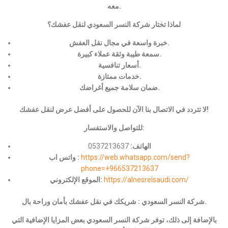
معه.
لماذا تختار شركة النسر السعودي لنقل عفشك؟
خبرة واسعة في مجال نقل العفش.
سمعة طيبة وثقة عملاء كبيرة.
أسعار تنافسية.
خدمات ممتازة.
ضمان سلامة جميع أغراضك.
لا تتردد في الاتصال بنا الآن للحصول على أفضل عرض لنقل عفشك!
للتواصل والاستفسار:
الهاتف:
0537213637
https://web.whatsapp.com/send?
واتس اب :
phone=+966537213637
https://alnesrelsaudi.com/
الموقع الإلكتروني:
شركة النسر السعودي : شريكك في نقل عفشك بأمان وراحة بال.
بالإضافة إلى ذلك، توفر شركة النسر السعودي بعض المزايا الإضافية التي