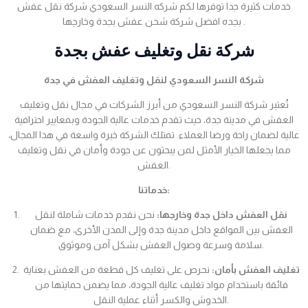
خدمات كثيرة جدا توفرها لكم شركه النسر السعودي شركة نقل عفش
بجده افضل شركة شحن عفش بجدة وخارجها .
شركة نقل وتغليف عفش بجدة
شركة النسر السعودي لنقل وتغليف العفش في جدة
تُعتبر شركة النسر السعودي من أبرز الشركات في مجال نقل وتغليف
العفش في مدينة جدة، حيث تقدم خدمات عالية الجودة وبمعايير احترافية
عالية لضمان راحة ورضا العملاء. تمتلك الشركة خبرة واسعة في هذا المجال،
مما يجعلها الخيار الأمثل لمن يبحثون عن جودة وأمان في نقل وتغليف
العفش.
خدماتنا:
نقل العفش داخل جدة وخارجها:
نحن نقدم خدمات شاملة لنقل
العفش بين المواقع داخل مدينة جدة وإلى المدن الأخرى، مع ضمان
سلامة وسرعة وصول العفش بشكل آمن وموثوق.
تغليف العفش بأمان:
نحرص على تغليف كل قطعة من العفش بعناية
فائقة باستخدام مواد تغليف عالية الجودة، مما يضمن حمايتها من
الخدوش والكسر أثناء عملية النقل.