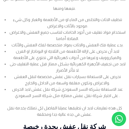
نتبعها ومنها.
تنظيف الاثاث والتخلص من الماء او من الأطعمة والغبار وكل شيء
موجود بالأثاث والاغراض.
استخدام مواد تغليف من أجود الخامات لتناسب جميع العفش والاغراض
المتاحة أمامنا.
بدء عملية فك العفش والاثاث بمواد متخصصة لفك العفش والأثاث.
لابد أن نحرص على ازاله الأطعمة من الثلاجة او البوتاجاز او الفرن
والميكروويف وغيرها من أدوات كهربائية التي تحتوي على الأطعمة.
لابد من تجفيف الأجهزة الكهربائية بشكل ممتاز قبل عملية التغليف حتى
لا تتأثر الأضرار.
نحرص على الاستعانة بسيارات نقل عفش مخصصة لنقل العفش
والاغراض وتكون مغلفة واسعة من الداخل والخارج.
عند الاستعانة بشركه النسر السعودي شركة نقل عفش لابد الحرص
على اختيار شركة نقل عفش ممتازة مثل شركة النسر السعودي .
كل هذه تعليمات لابد ان تطبقها عميلنا الفاضل لكي تمتلك بخدمة نقل
عفش في جده عالية جدا ومختلفة.
شركة نقل عفش بجدة رخيصة