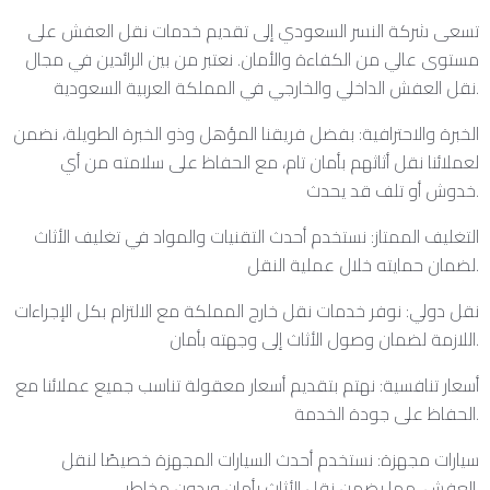
تسعى شركة النسر السعودي إلى تقديم خدمات نقل العفش على
مستوى عالي من الكفاءة والأمان. نعتبر من بين الرائدين في مجال
نقل العفش الداخلي والخارجي في المملكة العربية السعودية.
الخبرة والاحترافية: بفضل فريقنا المؤهل وذو الخبرة الطويلة، نضمن
لعملائنا نقل أثاثهم بأمان تام، مع الحفاظ على سلامته من أي
خدوش أو تلف قد يحدث.
التغليف الممتاز: نستخدم أحدث التقنيات والمواد في تغليف الأثاث
لضمان حمايته خلال عملية النقل.
نقل دولي: نوفر خدمات نقل خارج المملكة مع الالتزام بكل الإجراءات
اللازمة لضمان وصول الأثاث إلى وجهته بأمان.
أسعار تنافسية: نهتم بتقديم أسعار معقولة تناسب جميع عملائنا مع
الحفاظ على جودة الخدمة.
سيارات مجهزة: نستخدم أحدث السيارات المجهزة خصيصًا لنقل
العفش، مما يضمن نقل الأثاث بأمان وبدون مخاطر.