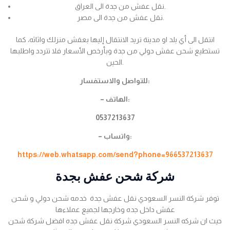
نقل عفش من جدة الى العراق.
نقل عفش من جدة الى مصر.
انتقل الى أي بلد او مدينة تريد الانتقال إليها بعفش منزلك واثاثه، كما
تستطيع شحن عفش دولي من جدة وبأرخص الأسعار فلا تتردد واطلبها
الحين.
للتواصل والاستفسار:
– الهاتف:
0537213637
– واتساب:
https://web.whatsapp.com/send?phone=966537213637
شركة شحن عفش بجدة
توفر شركة النسر السعودي نقل عفش جدة خدمه شحن دولي و شحن
عفش داخل جده وخارجها لجميع عملاءها
حيث ان شركه النسر السعودي شركة نقل عفش جده افضل شركة شحن