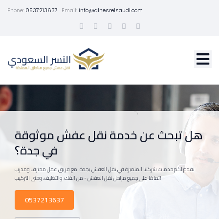
Phone:
0537213637
Email:
info@alnesrelsaudi.com
هل تبحث عن خدمة نقل عفش موثوقة
في جدة؟
نقدم لكم خدمات شركتنا المتميزة في نقل العفش بجدة. مع فريق عمل محترف ومدرب
تمامًا على جميع مراحل نقل العفش - من الفك، والتغليف، وحتى التركيب!
0537213637