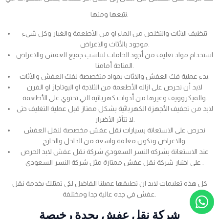
نتبعها ومنها.
تنظيف الاثاث والتخلص من الماء او من الأطعمة والغبار وكل شيء
موجود بالأثاث والاغراض.
استخدام مواد تغليف من أجود الخامات لتناسب جميع العفش والاغراض
المتاحة أمامنا.
بدء عملية فك العفش والاثاث بمواد متخصصة لفك العفش والأثاث.
لابد أن نحرص على ازاله الأطعمة من الثلاجة او البوتاجاز او الفرن
والميكروويف وغيرها من أدوات كهربائية التي تحتوي على الأطعمة.
لابد من تجفيف الأجهزة الكهربائية بشكل ممتاز قبل عملية التغليف حتى
لا تتأثر الأضرار.
نحرص على الاستعانة بسيارات نقل عفش مخصصة لنقل العفش
والاغراض وتكون مغلفة واسعة من الداخل والخارج.
عند الاستعانة بشركه النسر السعودي شركة نقل عفش لابد الحرص
على اختيار شركة نقل عفش ممتازة مثل شركة النسر السعودي .
كل هذه تعليمات لابد ان تطبقها عميلنا الفاضل لكي تمتلك بخدمة نقل
عفش في جده عالية جدا ومختلفة.
شركة نقل عفش بجدة رخيصة