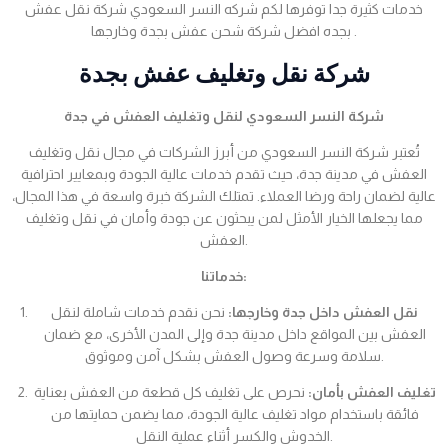
خدمات كثيرة جدا توفرها لكم شركه النسر السعودي شركة نقل عفش
بجده افضل شركة شحن عفش بجدة وخارجها .
شركة نقل وتغليف عفش بجدة
شركة النسر السعودي لنقل وتغليف العفش في جدة
تُعتبر شركة النسر السعودي من أبرز الشركات في مجال نقل وتغليف
العفش في مدينة جدة، حيث تقدم خدمات عالية الجودة وبمعايير احترافية
عالية لضمان راحة ورضا العملاء. تمتلك الشركة خبرة واسعة في هذا المجال،
مما يجعلها الخيار الأمثل لمن يبحثون عن جودة وأمان في نقل وتغليف
العفش.
خدماتنا:
نقل العفش داخل جدة وخارجها:
نحن نقدم خدمات شاملة لنقل
العفش بين المواقع داخل مدينة جدة وإلى المدن الأخرى، مع ضمان
سلامة وسرعة وصول العفش بشكل آمن وموثوق.
تغليف العفش بأمان:
نحرص على تغليف كل قطعة من العفش بعناية
فائقة باستخدام مواد تغليف عالية الجودة، مما يضمن حمايتها من
الخدوش والكسر أثناء عملية النقل.