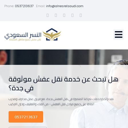
Phone:
0537213637
Email:
info@alnesrelsaudi.com
هل تبحث عن خدمة نقل عفش موثوقة
في جدة؟
نقدم لكم خدمات شركتنا المتميزة في نقل العفش بجدة. مع فريق عمل محترف ومدرب
تمامًا على جميع مراحل نقل العفش - من الفك، والتغليف، وحتى التركيب!
0537213637