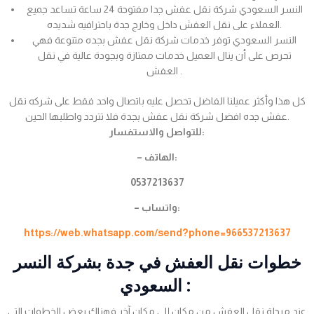
النسر السعودي شركة نقل عفش جدا مفتوحة 24 ساعة تساعد جميع
العملاء على نقل العفش داخل وخارج جدة باحترافيه شديده.
النسر السعودي توفر خدمات شركة نقل عفش بجده متنوعة فهي
تحرص على أن ينال العميل خدمات ممتازة وبجودة عالية في نقل
العفش .
كل هذا وأكثر عميلنا الفاضل تحصل عليه باتصال واحد فقط على شركه نقل
عفش جده افضل شركة نقل عفش بجدة فلا تتردد واطلبها الحين.
للتواصل والاستفسار:
– الهاتف:
0537213637
– واتساب:
https://web.whatsapp.com/send?phone=966537213637
خطوات نقل العفش في جدة بشركة النسر
السعودي :
عند مرحلة نقل العفش من مكان إلى مكان آخر فهناك بعض الخطوات التي