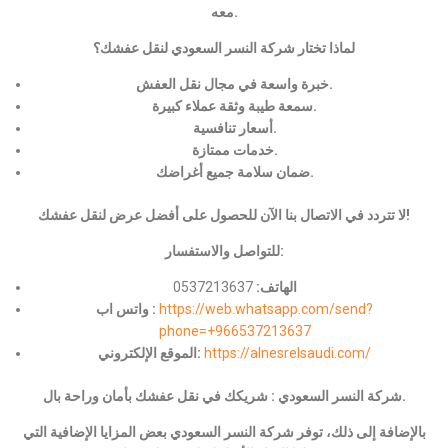
معه.
لماذا تختار شركة النسر السعودي لنقل عفشك؟
خبرة واسعة في مجال نقل العفش.
سمعة طيبة وثقة عملاء كبيرة.
أسعار تنافسية.
خدمات ممتازة.
ضمان سلامة جميع أغراضك.
لا تتردد في الاتصال بنا الآن للحصول على أفضل عرض لنقل عفشك!
للتواصل والاستفسار:
الهاتف:
0537213637
https://web.whatsapp.com/send?
واتس اب :
phone=+966537213637
https://alnesrelsaudi.com/
الموقع الإلكتروني:
شركة النسر السعودي : شريكك في نقل عفشك بأمان وراحة بال.
بالإضافة إلى ذلك، توفر شركة النسر السعودي بعض المزايا الإضافية التي