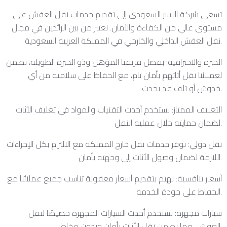
تسعى شركة النسر السعودي إلى تقديم خدمات نقل العفش على
مستوى عالي من الكفاءة والأمان. نعتبر من بين الرائدين في مجال
نقل العفش الداخلي والخارجي في المملكة العربية السعودية.
الخبرة والاحترافية: بفضل فريقنا المؤهل وذو الخبرة الطويلة، نضمن
لعملائنا نقل أثاثهم بأمان تام، مع الحفاظ على سلامته من أي
خدوش أو تلف قد يحدث.
التغليف الممتاز: نستخدم أحدث التقنيات والمواد في تغليف الأثاث
لضمان حمايته خلال عملية النقل.
نقل دولي: نوفر خدمات نقل خارج المملكة مع الالتزام بكل الإجراءات
اللازمة لضمان وصول الأثاث إلى وجهته بأمان.
أسعار تنافسية: نهتم بتقديم أسعار معقولة تناسب جميع عملائنا مع
الحفاظ على جودة الخدمة.
سيارات مجهزة: نستخدم أحدث السيارات المجهزة خصيصًا لنقل
العفش، مما يضمن نقل الأثاث بأمان وبدون مخاطر.