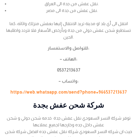
نقل عفش من جدة الى العراق.
نقل عفش من جدة الى مصر.
انتقل الى أي بلد او مدينة تريد الانتقال إليها بعفش منزلك واثاثه، كما
تستطيع شحن عفش دولي من جدة وبأرخص الأسعار فلا تتردد واطلبها
الحين.
للتواصل والاستفسار:
– الهاتف:
0537213637
– واتساب:
https://web.whatsapp.com/send?phone=966537213637
شركة شحن عفش بجدة
توفر شركة النسر السعودي نقل عفش جدة خدمه شحن دولي و شحن
عفش داخل جده وخارجها لجميع عملاءها
حيث ان شركه النسر السعودي شركة نقل عفش جده افضل شركة شحن