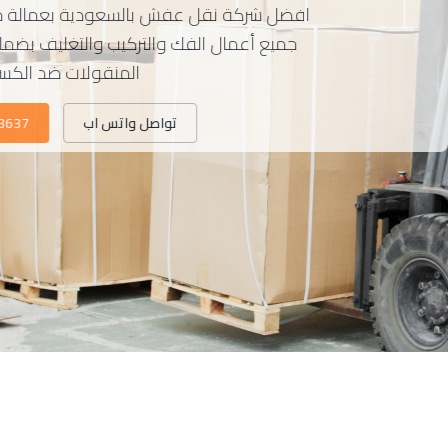
لكم خدمات شركتنا المتميزة في نقل العفش
 فريق عمل محترف ومدرب تمامًا على جميع
تواصل واتس اب
0537213637