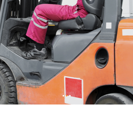
نقدم 
بجدة. مع
مراحل نقل العفش - من الفك، والتغليف، وحتى التركيب!