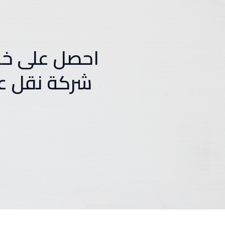
احصل على خد
شركة نقل ع