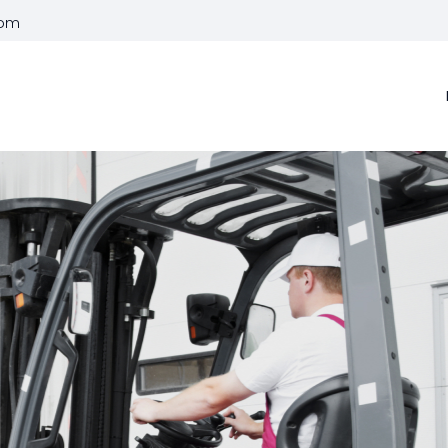
com
هل 
عفش 