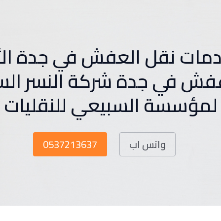
مات نقل العفش في جدة ال
فش في جدة شركة النسر الس
لمؤسسة السبيعي للنقليات
واتس اب
0537213637