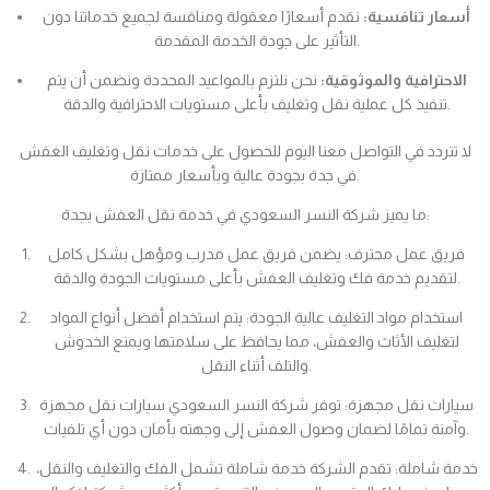
أسعار تنافسية:
نقدم أسعارًا معقولة ومنافسة لجميع خدماتنا دون
التأثير على جودة الخدمة المقدمة.
الاحترافية والموثوقية:
نحن نلتزم بالمواعيد المحددة ونضمن أن يتم
تنفيذ كل عملية نقل وتغليف بأعلى مستويات الاحترافية والدقة.
لا تتردد في التواصل معنا اليوم للحصول على خدمات نقل وتغليف العفش
في جدة بجودة عالية وبأسعار ممتازة.
ما يميز شركة النسر السعودي في خدمة نقل العفش بجدة:
فريق عمل محترف: يضمن فريق عمل مدرب ومؤهل بشكل كامل
لتقديم خدمة فك وتغليف العفش بأعلى مستويات الجودة والدقة.
استخدام مواد التغليف عالية الجودة: يتم استخدام أفضل أنواع المواد
لتغليف الأثاث والعفش، مما يحافظ على سلامتها ويمنع الخدوش
والتلف أثناء النقل.
سيارات نقل مجهزة: توفر شركة النسر السعودي سيارات نقل مجهزة
وآمنة تمامًا لضمان وصول العفش إلى وجهته بأمان دون أي تلفيات.
خدمة شاملة: تقدم الشركة خدمة شاملة تشمل الفك والتغليف والنقل،