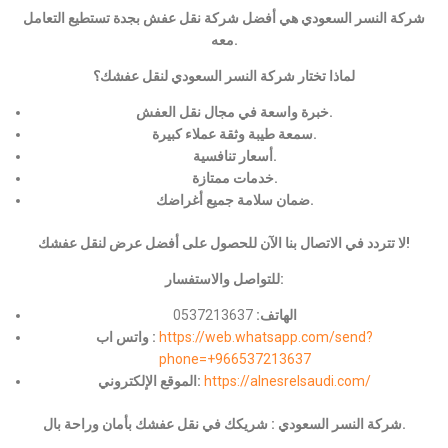
شركة النسر السعودي هي أفضل شركة نقل عفش بجدة تستطيع التعامل
معه.
لماذا تختار شركة النسر السعودي لنقل عفشك؟
خبرة واسعة في مجال نقل العفش.
سمعة طيبة وثقة عملاء كبيرة.
أسعار تنافسية.
خدمات ممتازة.
ضمان سلامة جميع أغراضك.
لا تتردد في الاتصال بنا الآن للحصول على أفضل عرض لنقل عفشك!
للتواصل والاستفسار:
الهاتف:
0537213637
https://web.whatsapp.com/send?
واتس اب :
phone=+966537213637
https://alnesrelsaudi.com/
الموقع الإلكتروني:
شركة النسر السعودي : شريكك في نقل عفشك بأمان وراحة بال.