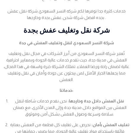
خدمات كثيرة جدا توفرها لكم شركه النسر السعودي شركة نقل عفش
بجده افضل شركة شحن عفش بجدة وخارجها .
شركة نقل وتغليف عفش بجدة
شركة النسر السعودي لنقل وتغليف العفش في جدة
تُعتبر شركة النسر السعودي من أبرز الشركات في مجال نقل وتغليف
العفش في مدينة جدة، حيث تقدم خدمات عالية الجودة وبمعايير احترافية
عالية لضمان راحة ورضا العملاء. تمتلك الشركة خبرة واسعة في هذا المجال،
مما يجعلها الخيار الأمثل لمن يبحثون عن جودة وأمان في نقل وتغليف
العفش.
خدماتنا:
نقل العفش داخل جدة وخارجها:
نحن نقدم خدمات شاملة لنقل
العفش بين المواقع داخل مدينة جدة وإلى المدن الأخرى، مع ضمان
سلامة وسرعة وصول العفش بشكل آمن وموثوق.
تغليف العفش بأمان:
نحرص على تغليف كل قطعة من العفش بعناية
فائقة باستخدام مواد تغليف عالية الجودة، مما يضمن حمايتها من