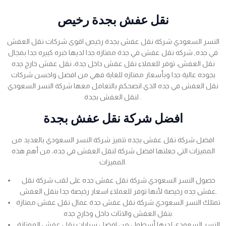
نقل عفش بجدة رخيص
النسر السعودي شركة نقل عفش بجدة رخيص اقوى شركات نقل العفش
في جده, شركه نقل عفش في جدة ممتازه جدا لديها خبره كبيره جدا بمجال
نقل العفش، توفر للعملاء نقل عفش داخل جدة، نقل عفش خارج جده
بجوده عالية جدا وبأسعار ممتازه للغاية فهي من افضل واحسن شركات
نقل العفش في جده الذي انصحكم بالتعامل معها شركة النسر السعودي
لنقل العفش بجدة .
افضل شركة نقل عفش بجدة
افضل شركة نقل عفش بجده تتميز شركة النسر السعودي بالعديد من
المميزات التي جعلتها افضل شركة لنقل العفش في جده، من أهم هذه
المميزات.
حصول النسر السعودي شركة نقل عفش جده على لقب شركة نقل
عفش جده رخيصة لأنها توفر للعملاء اسعار رخيصة جدا بنقل العفش.
تمتلك النسر السعودي شركة نقل عفش جدة عمال نقل عفش ممتازة
بنقل العفش والاثاث داخل وخارج جده.
النسر السعودي لديها أسطول من افضل سيارات نقل عفش الممتازة