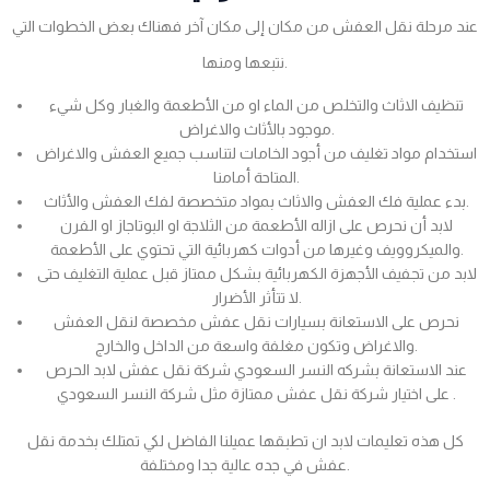
عند مرحلة نقل العفش من مكان إلى مكان آخر فهناك بعض الخطوات التي
نتبعها ومنها.
تنظيف الاثاث والتخلص من الماء او من الأطعمة والغبار وكل شيء
موجود بالأثاث والاغراض.
استخدام مواد تغليف من أجود الخامات لتناسب جميع العفش والاغراض
المتاحة أمامنا.
بدء عملية فك العفش والاثاث بمواد متخصصة لفك العفش والأثاث.
لابد أن نحرص على ازاله الأطعمة من الثلاجة او البوتاجاز او الفرن
والميكروويف وغيرها من أدوات كهربائية التي تحتوي على الأطعمة.
لابد من تجفيف الأجهزة الكهربائية بشكل ممتاز قبل عملية التغليف حتى
لا تتأثر الأضرار.
نحرص على الاستعانة بسيارات نقل عفش مخصصة لنقل العفش
والاغراض وتكون مغلفة واسعة من الداخل والخارج.
عند الاستعانة بشركه النسر السعودي شركة نقل عفش لابد الحرص
على اختيار شركة نقل عفش ممتازة مثل شركة النسر السعودي .
كل هذه تعليمات لابد ان تطبقها عميلنا الفاضل لكي تمتلك بخدمة نقل
عفش في جده عالية جدا ومختلفة.