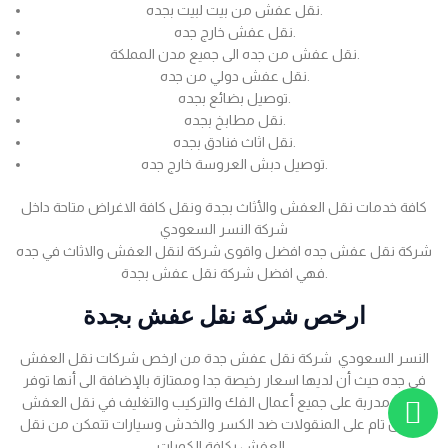
نقل عفش من بيت لبيت بجده.
نقل عفش خارج جده.
نقل عفش من جده الى جميع مدن المملكة.
نقل عفش دولي من جده.
توصيل بضائع بجده.
نقل مطابخ بجده.
نقل اثاث فنادق بجده.
توصيل دبش العروسة خارج جده.
كافة خدمات نقل العفش والأثاث بجدة ونقل كافة الاغراض متاحة داخل
شركة النسر السعودي
شركة نقل عفش جده افضل واقوى شركة لنقل العفش والاثاث في جده
فهي افضل شركة نقل عفش بجدة.
ارخص شركة نقل عفش بجدة
النسر السعودي شركة نقل عفش جدة من ارخص شركات نقل العفش
في جده حيث أن لديها اسعار رخيصة جدا وممتازة بالإضافة الى أنها توفر
عمالة مدربة على جميع أعمال الفك والتركيب والتغليف في نقل العفش
بضمان تام على المنقولات ضد الكسر والخدش وسيارات تتمكن من نقل
العفش بكافة الكميات .