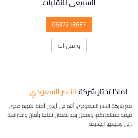
السبيعي للنقليات
0537213637
واتس اب
لماذا تختار شركة
النسر السعودي
مع شركة النسر السعودي، أنتم في أيدي آمنة. نفهم مدى
قيمة ممتلكاتكم، ونعمل بجد لضمان نقلها بأمان واحترافية
إلى وجهتها الجديدة.