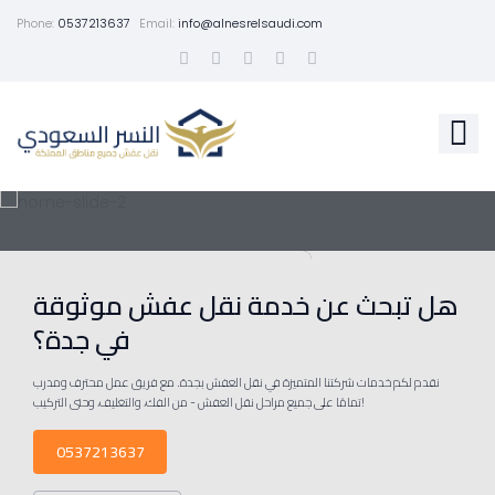
Phone:
0537213637
Email:
info@alnesrelsaudi.com
هل تبحث عن خدمة نقل عفش موثوقة
في جدة؟
نقدم لكم خدمات شركتنا المتميزة في نقل العفش بجدة. مع فريق عمل محترف ومدرب
تمامًا على جميع مراحل نقل العفش - من الفك، والتغليف، وحتى التركيب!
0537213637