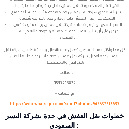
الذي تمنح العملاء جودة نقل عفش داخل جدة وخارجها عالية جدا.
النسر السعودي شركة نقل عفش جدا مفتوحة 24 ساعة تساعد جميع
العملاء على نقل العفش داخل وخارج جدة باحترافيه شديده.
النسر السعودي توفر خدمات شركة نقل عفش بجده متنوعة فهي
تحرص على أن ينال العميل خدمات ممتازة وبجودة عالية في نقل
العفش .
كل هذا وأكثر عميلنا الفاضل تحصل عليه باتصال واحد فقط على شركه نقل
عفش جده افضل شركة نقل عفش بجدة فلا تتردد واطلبها الحين.
للتواصل والاستفسار:
– الهاتف:
0537213637
– واتساب:
https://web.whatsapp.com/send?phone=966537213637
خطوات نقل العفش في جدة بشركة النسر
السعودي :