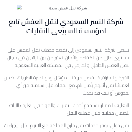
شركة النسر السعودي لنقل العفش تابع
لمؤسسة السبيعي للنقليات
تسعى شركة النسر السعودي إلى تقديم خدمات نقل العفش على
مستوى عالي من الكفاءة والأمان. نعتبر من بين الرائدين في مجال
نقل العفش الداخلي والخارجي في المملكة العربية السعودية.
الخبرة والاحترافية: بفضل فريقنا المؤهل وذو الخبرة الطويلة، نضمن
لعملائنا نقل أثاثهم بأمان تام، مع الحفاظ على سلامته من أي
خدوش أو تلف قد يحدث.
التغليف الممتاز: نستخدم أحدث التقنيات والمواد في تغليف الأثاث
لضمان حمايته خلال عملية النقل.
نقل دولي: نوفر خدمات نقل خارج المملكة مع الالتزام بكل الإجراءات