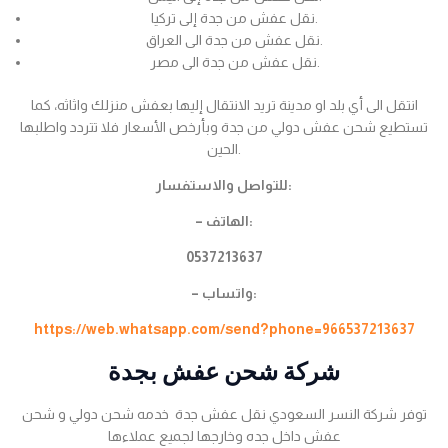
نقل عفش من جدة إلى تركيا.
نقل عفش من جدة الى العراق.
نقل عفش من جدة الى مصر.
انتقل الى أي بلد او مدينة تريد الانتقال إليها بعفش منزلك واثاثه، كما
تستطيع شحن عفش دولي من جدة وبأرخص الأسعار فلا تتردد واطلبها
الحين.
للتواصل والاستفسار:
– الهاتف:
0537213637
– واتساب:
https://web.whatsapp.com/send?phone=966537213637
شركة شحن عفش بجدة
توفر شركة النسر السعودي نقل عفش جدة خدمه شحن دولي و شحن
عفش داخل جده وخارجها لجميع عملاءها