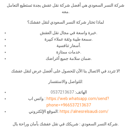
شركة النسر السعودي هي أفضل شركة نقل عفش بجدة تستطيع التعامل
معه.
لماذا تختار شركة النسر السعودي لنقل عفشك؟
خبرة واسعة في مجال نقل العفش.
سمعة طيبة وثقة عملاء كبيرة.
أسعار تنافسية.
خدمات ممتازة.
ضمان سلامة جميع أغراضك.
لا تتردد في الاتصال بنا الآن للحصول على أفضل عرض لنقل عفشك!
للتواصل والاستفسار:
الهاتف:
0537213637
https://web.whatsapp.com/send?
واتس اب :
phone=+966537213637
https://alnesrelsaudi.com/
الموقع الإلكتروني:
شركة النسر السعودي : شريكك في نقل عفشك بأمان وراحة بال.