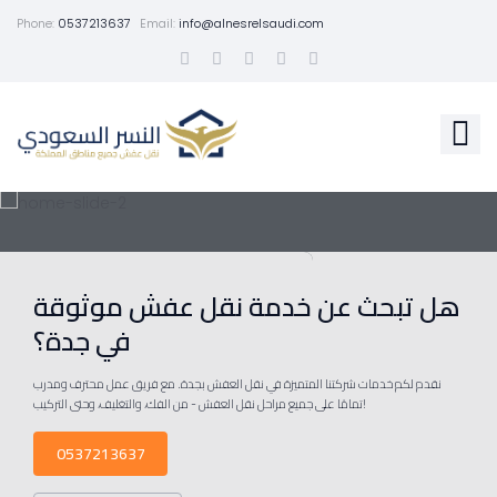
Phone:
0537213637
Email:
info@alnesrelsaudi.com
هل تبحث عن خدمة نقل عفش موثوقة
في جدة؟
نقدم لكم خدمات شركتنا المتميزة في نقل العفش بجدة. مع فريق عمل محترف ومدرب
تمامًا على جميع مراحل نقل العفش - من الفك، والتغليف، وحتى التركيب!
0537213637