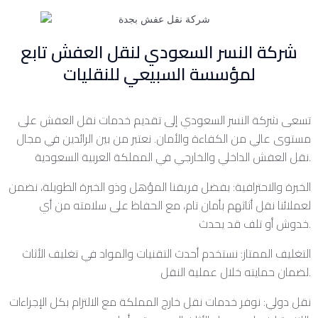
شركة النسر السعودي لنقل العفش تابع
لمؤسسة السبيعي للنقليات
تسعى شركة النسر السعودي إلى تقديم خدمات نقل العفش على
مستوى عالي من الكفاءة والأمان. نعتبر من بين الرائدين في مجال
نقل العفش الداخلي والخارجي في المملكة العربية السعودية.
الخبرة والاحترافية: بفضل فريقنا المؤهل وذو الخبرة الطويلة، نضمن
لعملائنا نقل أثاثهم بأمان تام، مع الحفاظ على سلامته من أي
خدوش أو تلف قد يحدث.
التغليف الممتاز: نستخدم أحدث التقنيات والمواد في تغليف الأثاث
لضمان حمايته خلال عملية النقل.
نقل دولي: نوفر خدمات نقل خارج المملكة مع الالتزام بكل الإجراءات