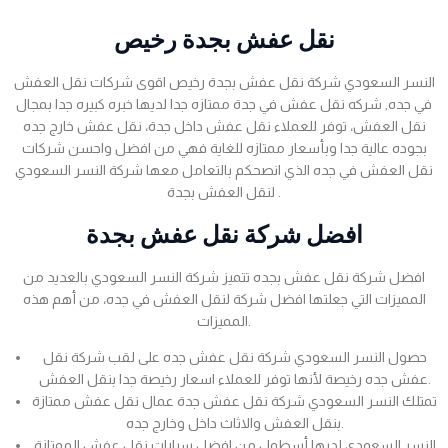
نقل عفش بجدة رخيص
النسر السعودي شركة نقل عفش بجدة رخيص اقوى شركات نقل العفش
في جده, شركه نقل عفش في جدة ممتازه جدا لديها خبره كبيره جدا بمجال
نقل العفش، توفر للعملاء نقل عفش داخل جدة، نقل عفش خارج جده
بجوده عالية جدا وبأسعار ممتازه للغاية فهي من افضل واحسن شركات
نقل العفش في جده الذي انصحكم بالتعامل معها شركة النسر السعودي
لنقل العفش بجدة .
افضل شركة نقل عفش بجدة
افضل شركة نقل عفش بجده تتميز شركة النسر السعودي بالعديد من
المميزات التي جعلتها افضل شركة لنقل العفش في جده، من أهم هذه
المميزات.
حصول النسر السعودي شركة نقل عفش جده على لقب شركة نقل
عفش جده رخيصة لأنها توفر للعملاء اسعار رخيصة جدا بنقل العفش.
تمتلك النسر السعودي شركة نقل عفش جدة عمال نقل عفش ممتازة
بنقل العفش والاثاث داخل وخارج جده.
النسر السعودي لديها أسطول من افضل سيارات نقل عفش الممتازة