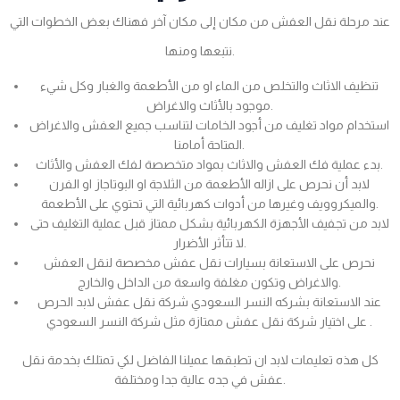
عند مرحلة نقل العفش من مكان إلى مكان آخر فهناك بعض الخطوات التي
نتبعها ومنها.
تنظيف الاثاث والتخلص من الماء او من الأطعمة والغبار وكل شيء
موجود بالأثاث والاغراض.
استخدام مواد تغليف من أجود الخامات لتناسب جميع العفش والاغراض
المتاحة أمامنا.
بدء عملية فك العفش والاثاث بمواد متخصصة لفك العفش والأثاث.
لابد أن نحرص على ازاله الأطعمة من الثلاجة او البوتاجاز او الفرن
والميكروويف وغيرها من أدوات كهربائية التي تحتوي على الأطعمة.
لابد من تجفيف الأجهزة الكهربائية بشكل ممتاز قبل عملية التغليف حتى
لا تتأثر الأضرار.
نحرص على الاستعانة بسيارات نقل عفش مخصصة لنقل العفش
والاغراض وتكون مغلفة واسعة من الداخل والخارج.
عند الاستعانة بشركه النسر السعودي شركة نقل عفش لابد الحرص
على اختيار شركة نقل عفش ممتازة مثل شركة النسر السعودي .
كل هذه تعليمات لابد ان تطبقها عميلنا الفاضل لكي تمتلك بخدمة نقل
عفش في جده عالية جدا ومختلفة.