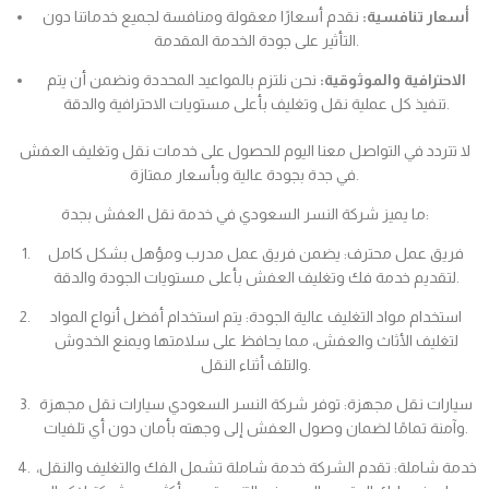
أسعار تنافسية:
نقدم أسعارًا معقولة ومنافسة لجميع خدماتنا دون
التأثير على جودة الخدمة المقدمة.
الاحترافية والموثوقية:
نحن نلتزم بالمواعيد المحددة ونضمن أن يتم
تنفيذ كل عملية نقل وتغليف بأعلى مستويات الاحترافية والدقة.
لا تتردد في التواصل معنا اليوم للحصول على خدمات نقل وتغليف العفش
في جدة بجودة عالية وبأسعار ممتازة.
ما يميز شركة النسر السعودي في خدمة نقل العفش بجدة:
فريق عمل محترف: يضمن فريق عمل مدرب ومؤهل بشكل كامل
لتقديم خدمة فك وتغليف العفش بأعلى مستويات الجودة والدقة.
استخدام مواد التغليف عالية الجودة: يتم استخدام أفضل أنواع المواد
لتغليف الأثاث والعفش، مما يحافظ على سلامتها ويمنع الخدوش
والتلف أثناء النقل.
سيارات نقل مجهزة: توفر شركة النسر السعودي سيارات نقل مجهزة
وآمنة تمامًا لضمان وصول العفش إلى وجهته بأمان دون أي تلفيات.
خدمة شاملة: تقدم الشركة خدمة شاملة تشمل الفك والتغليف والنقل،