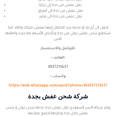
نقل عفش من جدة إلى تركيا.
نقل عفش من جدة الى العراق.
نقل عفش من جدة الى مصر.
انتقل الى أي بلد او مدينة تريد الانتقال إليها بعفش منزلك واثاثه، كما
تستطيع شحن عفش دولي من جدة وبأرخص الأسعار فلا تتردد واطلبها
الحين.
للتواصل والاستفسار:
– الهاتف:
0537213637
– واتساب:
https://web.whatsapp.com/send?phone=966537213637
شركة شحن عفش بجدة
توفر شركة النسر السعودي نقل عفش جدة خدمه شحن دولي و شحن
عفش داخل جده وخارجها لجميع عملاءها