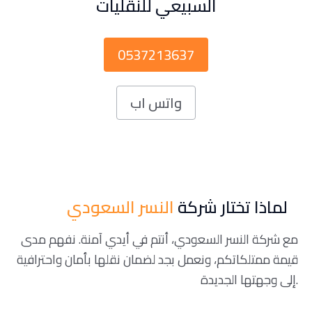
السبيعي للنقليات
0537213637
واتس اب
لماذا تختار شركة
النسر السعودي
مع شركة النسر السعودي، أنتم في أيدي آمنة. نفهم مدى
قيمة ممتلكاتكم، ونعمل بجد لضمان نقلها بأمان واحترافية
إلى وجهتها الجديدة.