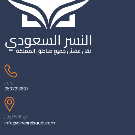
التليفون
0537213637
البريد الالكتروني
info@alnesrelsaudi.com