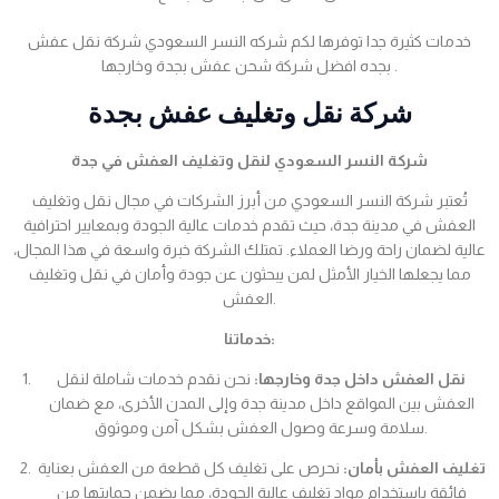
خدمات كثيرة جدا توفرها لكم شركه النسر السعودي شركة نقل عفش
بجده افضل شركة شحن عفش بجدة وخارجها .
شركة نقل وتغليف عفش بجدة
شركة النسر السعودي لنقل وتغليف العفش في جدة
تُعتبر شركة النسر السعودي من أبرز الشركات في مجال نقل وتغليف
العفش في مدينة جدة، حيث تقدم خدمات عالية الجودة وبمعايير احترافية
عالية لضمان راحة ورضا العملاء. تمتلك الشركة خبرة واسعة في هذا المجال،
مما يجعلها الخيار الأمثل لمن يبحثون عن جودة وأمان في نقل وتغليف
العفش.
خدماتنا:
نقل العفش داخل جدة وخارجها:
نحن نقدم خدمات شاملة لنقل
العفش بين المواقع داخل مدينة جدة وإلى المدن الأخرى، مع ضمان
سلامة وسرعة وصول العفش بشكل آمن وموثوق.
تغليف العفش بأمان:
نحرص على تغليف كل قطعة من العفش بعناية
فائقة باستخدام مواد تغليف عالية الجودة، مما يضمن حمايتها من