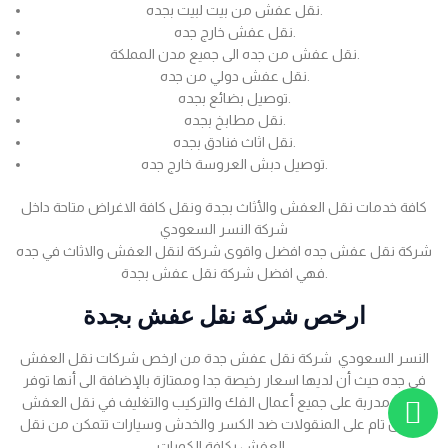
نقل عفش من بيت لبيت بجده.
نقل عفش خارج جده.
نقل عفش من جده الى جميع مدن المملكة.
نقل عفش دولي من جده.
توصيل بضائع بجده.
نقل مطابخ بجده.
نقل اثاث فنادق بجده.
توصيل دبش العروسة خارج جده.
كافة خدمات نقل العفش والأثاث بجدة ونقل كافة الاغراض متاحة داخل
شركة النسر السعودي
شركة نقل عفش جده افضل واقوى شركة لنقل العفش والاثاث في جده
فهي افضل شركة نقل عفش بجدة.
ارخص شركة نقل عفش بجدة
النسر السعودي شركة نقل عفش جدة من ارخص شركات نقل العفش
في جده حيث أن لديها اسعار رخيصة جدا وممتازة بالإضافة الى أنها توفر
عمالة مدربة على جميع أعمال الفك والتركيب والتغليف في نقل العفش
بضمان تام على المنقولات ضد الكسر والخدش وسيارات تتمكن من نقل
العفش بكافة الكميات .