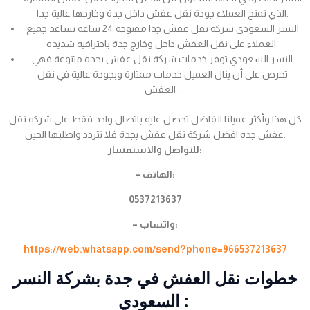
الذي تمنح العملاء جودة نقل عفش داخل جدة وخارجها عالية جدا.
النسر السعودي شركة نقل عفش جدا مفتوحة 24 ساعة تساعد جميع
العملاء على نقل العفش داخل وخارج جدة باحترافيه شديده.
النسر السعودي توفر خدمات شركة نقل عفش بجده متنوعة فهي
تحرص على أن ينال العميل خدمات ممتازة وبجودة عالية في نقل
العفش .
كل هذا وأكثر عميلنا الفاضل تحصل عليه باتصال واحد فقط على شركه نقل
عفش جده افضل شركة نقل عفش بجدة فلا تتردد واطلبها الحين.
للتواصل والاستفسار:
– الهاتف:
0537213637
– واتساب:
https://web.whatsapp.com/send?phone=966537213637
خطوات نقل العفش في جدة بشركة النسر
السعودي :