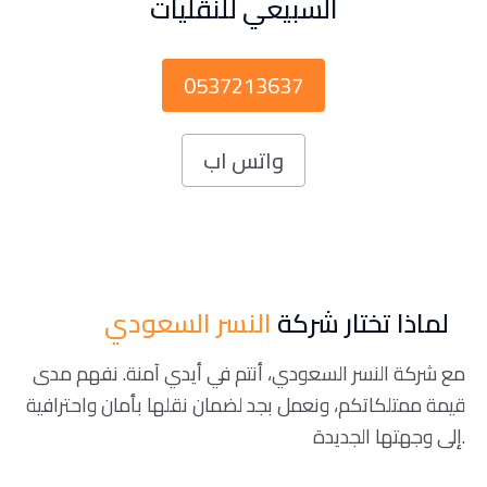
السبيعي للنقليات
0537213637
واتس اب
لماذا تختار شركة
النسر السعودي
مع شركة النسر السعودي، أنتم في أيدي آمنة. نفهم مدى
قيمة ممتلكاتكم، ونعمل بجد لضمان نقلها بأمان واحترافية
إلى وجهتها الجديدة.