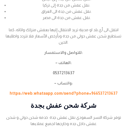
نقل عفش من جدة إلى تركيا.
نقل عفش من جدة الى العراق.
نقل عفش من جدة الى مصر.
انتقل الى أي بلد او مدينة تريد الانتقال إليها بعفش منزلك واثاثه، كما
تستطيع شحن عفش دولي من جدة وبأرخص الأسعار فلا تتردد واطلبها
الحين.
للتواصل والاستفسار:
– الهاتف:
0537213637
– واتساب:
https://web.whatsapp.com/send?phone=966537213637
شركة شحن عفش بجدة
توفر شركة النسر السعودي نقل عفش جدة خدمه شحن دولي و شحن
عفش داخل جده وخارجها لجميع عملاءها