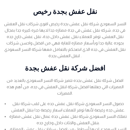
نقل عفش بجدة رخيص
النسر السعودي شركة نقل عفش بجدة رخيص اقوى شركات نقل العفش
في جده, شركه نقل عفش في جدة ممتازه جدا لديها خبره كبيره جدا بمجال
نقل العفش، توفر للعملاء نقل عفش داخل جدة، نقل عفش خارج جده
بجوده عالية جدا وبأسعار ممتازه للغاية فهي من افضل واحسن شركات
نقل العفش في جده الذي انصحكم بالتعامل معها شركة النسر السعودي
لنقل العفش بجدة .
افضل شركة نقل عفش بجدة
افضل شركة نقل عفش بجده تتميز شركة النسر السعودي بالعديد من
المميزات التي جعلتها افضل شركة لنقل العفش في جده، من أهم هذه
المميزات.
حصول النسر السعودي شركة نقل عفش جده على لقب شركة نقل
عفش جده رخيصة لأنها توفر للعملاء اسعار رخيصة جدا بنقل العفش.
تمتلك النسر السعودي شركة نقل عفش جدة عمال نقل عفش ممتازة
بنقل العفش والاثاث داخل وخارج جده.
النسر السعودي لديها أسطول من افضل سيارات نقل عفش الممتازة