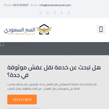
Phone:
0537213637
Email:
info@alnesrelsaudi.com
هل تبحث عن خدمة نقل عفش موثوقة
في جدة؟
نقدم لكم خدمات شركتنا المتميزة في نقل العفش بجدة. مع فريق عمل محترف ومدرب
تمامًا على جميع مراحل نقل العفش - من الفك، والتغليف، وحتى التركيب!
0537213637