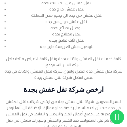
نقل عفش من بيت لبيت بجده.
نقل عفش خارج جده.
نقل عفش من جده الى جميع مدن المملكة.
نقل عفش دولي من جده.
توصيل بضائع بجده.
نقل مطابخ بجده.
نقل اثاث فنادق بجده.
توصيل دبش العروسة خارج جده.
كافة خدمات نقل العفش والأثاث بجدة ونقل كافة الاغراض متاحة داخل
شركة النسر السعودي
شركة نقل عفش جده افضل واقوى شركة لنقل العفش والاثاث في جده
فهي افضل شركة نقل عفش بجدة.
ارخص شركة نقل عفش بجدة
النسر السعودي شركة نقل عفش جدة من ارخص شركات نقل العفش
في جده حيث أن لديها اسعار رخيصة جدا وممتازة بالإضافة الى أنها توفر
عمالة مدربة على جميع أعمال الفك والتركيب والتغليف في نقل العفش
بضمان تام على المنقولات ضد الكسر والخدش وسيارات تتمكن من نقل
العفش بكافة الكميات .