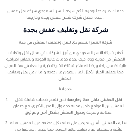
خدمات كثيرة جدا توفرها لكم شركه النسر السعودي شركة نقل عفش
بجده افضل شركة شحن عفش بجدة وخارجها .
شركة نقل وتغليف عفش بجدة
شركة النسر السعودي لنقل وتغليف العفش في جدة
تُعتبر شركة النسر السعودي من أبرز الشركات في مجال نقل وتغليف
العفش في مدينة جدة، حيث تقدم خدمات عالية الجودة وبمعايير احترافية
عالية لضمان راحة ورضا العملاء. تمتلك الشركة خبرة واسعة في هذا المجال،
مما يجعلها الخيار الأمثل لمن يبحثون عن جودة وأمان في نقل وتغليف
العفش.
خدماتنا:
نقل العفش داخل جدة وخارجها:
نحن نقدم خدمات شاملة لنقل
العفش بين المواقع داخل مدينة جدة وإلى المدن الأخرى، مع ضمان
سلامة وسرعة وصول العفش بشكل آمن وموثوق.
تغليف العفش بأمان:
نحرص على تغليف كل قطعة من العفش بعناية
فائقة باستخدام مواد تغليف عالية الجودة، مما يضمن حمايتها من