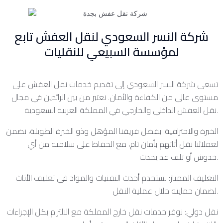
شركة النسر السعودي لنقل العفش تابع
لمؤسسة السبيعي للنقليات
تسعى شركة النسر السعودي إلى تقديم خدمات نقل العفش على
مستوى عالي من الكفاءة والأمان. نعتبر من بين الرائدين في مجال
نقل العفش الداخلي والخارجي في المملكة العربية السعودية.
الخبرة والاحترافية: بفضل فريقنا المؤهل وذو الخبرة الطويلة، نضمن
لعملائنا نقل أثاثهم بأمان تام، مع الحفاظ على سلامته من أي
خدوش أو تلف قد يحدث.
التغليف الممتاز: نستخدم أحدث التقنيات والمواد في تغليف الأثاث
لضمان حمايته خلال عملية النقل.
نقل دولي: نوفر خدمات نقل خارج المملكة مع الالتزام بكل الإجراءات