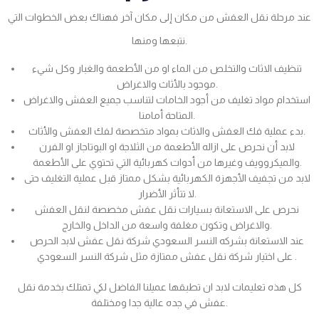
عند مرحلة نقل العفش من مكان إلى مكان آخر فهناك بعض الخطوات التي
نتبعها ومنها.
تنظيف الاثاث والتخلص من الماء او من الأطعمة والغبار وكل شيء
موجود بالأثاث والاغراض.
استخدام مواد تغليف من أجود الخامات لتناسب جميع العفش والاغراض
المتاحة أمامنا.
بدء عملية فك العفش والاثاث بمواد متخصصة لفك العفش والأثاث.
لابد أن نحرص على ازاله الأطعمة من الثلاجة او البوتاجاز او الفرن
والميكروويف وغيرها من أدوات كهربائية التي تحتوي على الأطعمة.
لابد من تجفيف الأجهزة الكهربائية بشكل ممتاز قبل عملية التغليف حتى
لا تتأثر الأضرار.
نحرص على الاستعانة بسيارات نقل عفش مخصصة لنقل العفش
والاغراض وتكون مغلفة واسعة من الداخل والخارج.
عند الاستعانة بشركه النسر السعودي شركة نقل عفش لابد الحرص
على اختيار شركة نقل عفش ممتازة مثل شركة النسر السعودي .
كل هذه تعليمات لابد ان تطبقها عميلنا الفاضل لكي تمتلك بخدمة نقل
عفش في جده عالية جدا ومختلفة.