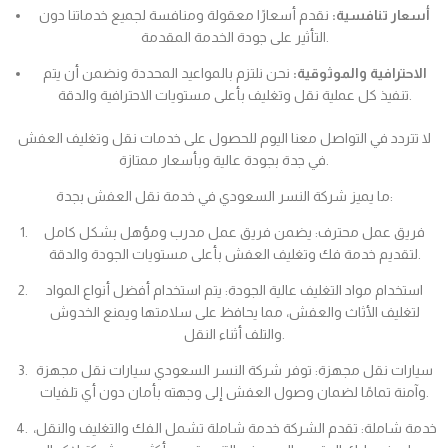
أسعار تنافسية:
نقدم أسعارًا معقولة ومنافسة لجميع خدماتنا دون
التأثير على جودة الخدمة المقدمة.
الاحترافية والموثوقية:
نحن نلتزم بالمواعيد المحددة ونضمن أن يتم
تنفيذ كل عملية نقل وتغليف بأعلى مستويات الاحترافية والدقة.
لا تتردد في التواصل معنا اليوم للحصول على خدمات نقل وتغليف العفش
في جدة بجودة عالية وبأسعار ممتازة.
ما يميز شركة النسر السعودي في خدمة نقل العفش بجدة:
فريق عمل محترف: يضمن فريق عمل مدرب ومؤهل بشكل كامل
لتقديم خدمة فك وتغليف العفش بأعلى مستويات الجودة والدقة.
استخدام مواد التغليف عالية الجودة: يتم استخدام أفضل أنواع المواد
لتغليف الأثاث والعفش، مما يحافظ على سلامتها ويمنع الخدوش
والتلف أثناء النقل.
سيارات نقل مجهزة: توفر شركة النسر السعودي سيارات نقل مجهزة
وآمنة تمامًا لضمان وصول العفش إلى وجهته بأمان دون أي تلفيات.
خدمة شاملة: تقدم الشركة خدمة شاملة تشمل الفك والتغليف والنقل،