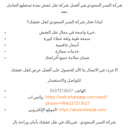
شركة النسر السعودي هي أفضل شركة نقل عفش بجدة تستطيع التعامل
معه.
لماذا تختار شركة النسر السعودي لنقل عفشك؟
خبرة واسعة في مجال نقل العفش.
سمعة طيبة وثقة عملاء كبيرة.
أسعار تنافسية.
خدمات ممتازة.
ضمان سلامة جميع أغراضك.
لا تتردد في الاتصال بنا الآن للحصول على أفضل عرض لنقل عفشك!
للتواصل والاستفسار:
الهاتف:
0537213637
https://web.whatsapp.com/send?
واتس اب :
phone=+966537213637
https://alnesrelsaudi.com/
الموقع الإلكتروني:
شركة النسر السعودي : شريكك في نقل عفشك بأمان وراحة بال.