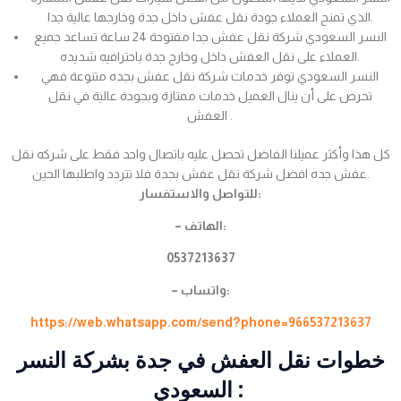
الذي تمنح العملاء جودة نقل عفش داخل جدة وخارجها عالية جدا.
النسر السعودي شركة نقل عفش جدا مفتوحة 24 ساعة تساعد جميع
العملاء على نقل العفش داخل وخارج جدة باحترافيه شديده.
النسر السعودي توفر خدمات شركة نقل عفش بجده متنوعة فهي
تحرص على أن ينال العميل خدمات ممتازة وبجودة عالية في نقل
العفش .
كل هذا وأكثر عميلنا الفاضل تحصل عليه باتصال واحد فقط على شركه نقل
عفش جده افضل شركة نقل عفش بجدة فلا تتردد واطلبها الحين.
للتواصل والاستفسار:
– الهاتف:
0537213637
– واتساب:
https://web.whatsapp.com/send?phone=966537213637
خطوات نقل العفش في جدة بشركة النسر
السعودي :