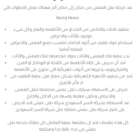
عند مرحلة نقل العفش من مكان إلى مكان آخر فهناك بعض الخطوات التي
نتبعها ومنها.
تنظيف الاثاث والتخلص من الماء او من الأطعمة والغبار وكل شيء
موجود بالأثاث والاغراض.
استخدام مواد تغليف من أجود الخامات لتناسب جميع العفش والاغراض
المتاحة أمامنا.
بدء عملية فك العفش والاثاث بمواد متخصصة لفك العفش والأثاث.
لابد أن نحرص على ازاله الأطعمة من الثلاجة او البوتاجاز او الفرن
والميكروويف وغيرها من أدوات كهربائية التي تحتوي على الأطعمة.
لابد من تجفيف الأجهزة الكهربائية بشكل ممتاز قبل عملية التغليف حتى
لا تتأثر الأضرار.
نحرص على الاستعانة بسيارات نقل عفش مخصصة لنقل العفش
والاغراض وتكون مغلفة واسعة من الداخل والخارج.
عند الاستعانة بشركه النسر السعودي شركة نقل عفش لابد الحرص
على اختيار شركة نقل عفش ممتازة مثل شركة النسر السعودي .
كل هذه تعليمات لابد ان تطبقها عميلنا الفاضل لكي تمتلك بخدمة نقل
عفش في جده عالية جدا ومختلفة.