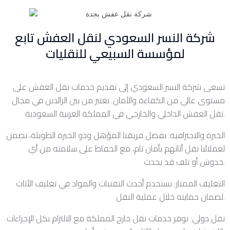
شركة النسر السعودي لنقل العفش تابع
لمؤسسة السبيعي للنقليات
تسعى شركة النسر السعودي إلى تقديم خدمات نقل العفش على
مستوى عالي من الكفاءة والأمان. نعتبر من بين الرائدين في مجال
نقل العفش الداخلي والخارجي في المملكة العربية السعودية.
الخبرة والاحترافية: بفضل فريقنا المؤهل وذو الخبرة الطويلة، نضمن
لعملائنا نقل أثاثهم بأمان تام، مع الحفاظ على سلامته من أي
خدوش أو تلف قد يحدث.
التغليف الممتاز: نستخدم أحدث التقنيات والمواد في تغليف الأثاث
لضمان حمايته خلال عملية النقل.
نقل دولي: نوفر خدمات نقل خارج المملكة مع الالتزام بكل الإجراءات