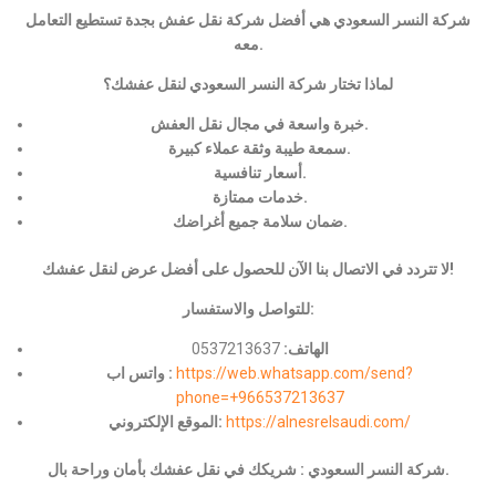
شركة النسر السعودي هي أفضل شركة نقل عفش بجدة تستطيع التعامل
معه.
لماذا تختار شركة النسر السعودي لنقل عفشك؟
خبرة واسعة في مجال نقل العفش.
سمعة طيبة وثقة عملاء كبيرة.
أسعار تنافسية.
خدمات ممتازة.
ضمان سلامة جميع أغراضك.
لا تتردد في الاتصال بنا الآن للحصول على أفضل عرض لنقل عفشك!
للتواصل والاستفسار:
الهاتف:
0537213637
https://web.whatsapp.com/send?
واتس اب :
phone=+966537213637
https://alnesrelsaudi.com/
الموقع الإلكتروني:
شركة النسر السعودي : شريكك في نقل عفشك بأمان وراحة بال.