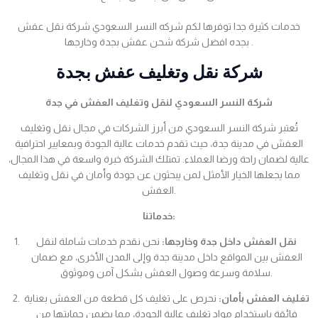
خدمات كثيرة جدا توفرها لكم شركه النسر السعودي شركة نقل عفش
بجده افضل شركة شحن عفش بجدة وخارجها .
شركة نقل وتغليف عفش بجدة
شركة النسر السعودي لنقل وتغليف العفش في جدة
تُعتبر شركة النسر السعودي من أبرز الشركات في مجال نقل وتغليف
العفش في مدينة جدة، حيث تقدم خدمات عالية الجودة وبمعايير احترافية
عالية لضمان راحة ورضا العملاء. تمتلك الشركة خبرة واسعة في هذا المجال،
مما يجعلها الخيار الأمثل لمن يبحثون عن جودة وأمان في نقل وتغليف
العفش.
خدماتنا:
نقل العفش داخل جدة وخارجها:
نحن نقدم خدمات شاملة لنقل
العفش بين المواقع داخل مدينة جدة وإلى المدن الأخرى، مع ضمان
سلامة وسرعة وصول العفش بشكل آمن وموثوق.
تغليف العفش بأمان:
نحرص على تغليف كل قطعة من العفش بعناية
فائقة باستخدام مواد تغليف عالية الجودة، مما يضمن حمايتها من