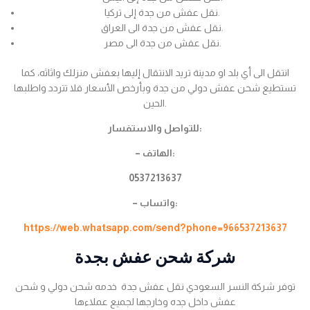
نقل عفش من جدة إلى تركيا.
نقل عفش من جدة الى العراق.
نقل عفش من جدة الى مصر.
انتقل الى أي بلد او مدينة تريد الانتقال إليها بعفش منزلك واثاثه، كما
تستطيع شحن عفش دولي من جدة وبأرخص الأسعار فلا تتردد واطلبها
الحين.
للتواصل والاستفسار:
– الهاتف:
0537213637
– واتساب:
https://web.whatsapp.com/send?phone=966537213637
شركة شحن عفش بجدة
توفر شركة النسر السعودي نقل عفش جدة خدمه شحن دولي و شحن
عفش داخل جده وخارجها لجميع عملاءها