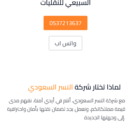
السبيعي للنقليات
0537213637
واتس اب
لماذا تختار شركة
النسر السعودي
مع شركة النسر السعودي، أنتم في أيدي آمنة. نفهم مدى
قيمة ممتلكاتكم، ونعمل بجد لضمان نقلها بأمان واحترافية
إلى وجهتها الجديدة.