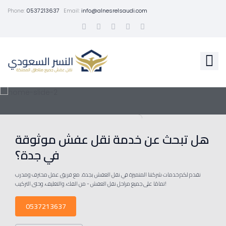
Phone:
0537213637
Email:
info@alnesrelsaudi.com
هل تبحث عن خدمة نقل عفش موثوقة
في جدة؟
نقدم لكم خدمات شركتنا المتميزة في نقل العفش بجدة. مع فريق عمل محترف ومدرب
تمامًا على جميع مراحل نقل العفش - من الفك، والتغليف، وحتى التركيب!
0537213637