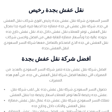
نقل عفش بجدة رخيص
النسر السعودي شركة نقل عفش بجدة رخيص اقوى شركات نقل العفش
في جده, شركه نقل عفش في جدة ممتازه جدا لديها خبره كبيره جدا بمجال
نقل العفش، توفر للعملاء نقل عفش داخل جدة، نقل عفش خارج جده
بجوده عالية جدا وبأسعار ممتازه للغاية فهي من افضل واحسن شركات
نقل العفش في جده الذي انصحكم بالتعامل معها شركة النسر السعودي
لنقل العفش بجدة .
افضل شركة نقل عفش بجدة
افضل شركة نقل عفش بجده تتميز شركة النسر السعودي بالعديد من
المميزات التي جعلتها افضل شركة لنقل العفش في جده، من أهم هذه
المميزات.
حصول النسر السعودي شركة نقل عفش جده على لقب شركة نقل
عفش جده رخيصة لأنها توفر للعملاء اسعار رخيصة جدا بنقل العفش.
تمتلك النسر السعودي شركة نقل عفش جدة عمال نقل عفش ممتازة
بنقل العفش والاثاث داخل وخارج جده.
النسر السعودي لديها أسطول من افضل سيارات نقل عفش الممتازة