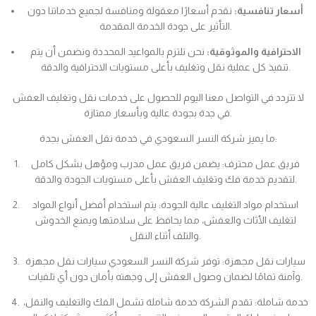
أسعار تنافسية:
نقدم أسعارًا معقولة ومنافسة لجميع خدماتنا دون
التأثير على جودة الخدمة المقدمة.
الاحترافية والموثوقية:
نحن نلتزم بالمواعيد المحددة ونضمن أن يتم
تنفيذ كل عملية نقل وتغليف بأعلى مستويات الاحترافية والدقة.
لا تتردد في التواصل معنا اليوم للحصول على خدمات نقل وتغليف العفش
في جدة بجودة عالية وبأسعار ممتازة.
ما يميز شركة النسر السعودي في خدمة نقل العفش بجدة:
فريق عمل محترف: يضمن فريق عمل مدرب ومؤهل بشكل كامل
لتقديم خدمة فك وتغليف العفش بأعلى مستويات الجودة والدقة.
استخدام مواد التغليف عالية الجودة: يتم استخدام أفضل أنواع المواد
لتغليف الأثاث والعفش، مما يحافظ على سلامتها ويمنع الخدوش
والتلف أثناء النقل.
سيارات نقل مجهزة: توفر شركة النسر السعودي سيارات نقل مجهزة
وآمنة تمامًا لضمان وصول العفش إلى وجهته بأمان دون أي تلفيات.
خدمة شاملة: تقدم الشركة خدمة شاملة تشمل الفك والتغليف والنقل،