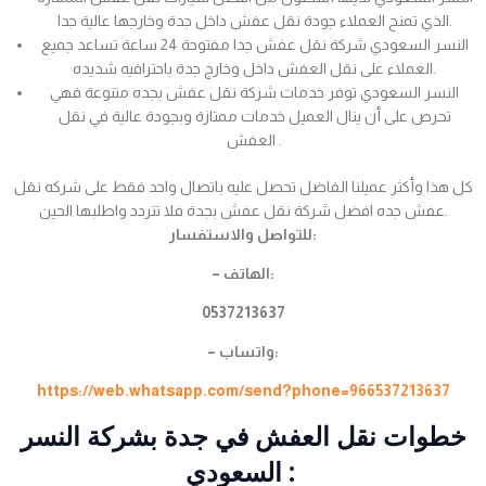
الذي تمنح العملاء جودة نقل عفش داخل جدة وخارجها عالية جدا.
النسر السعودي شركة نقل عفش جدا مفتوحة 24 ساعة تساعد جميع
العملاء على نقل العفش داخل وخارج جدة باحترافيه شديده.
النسر السعودي توفر خدمات شركة نقل عفش بجده متنوعة فهي
تحرص على أن ينال العميل خدمات ممتازة وبجودة عالية في نقل
العفش .
كل هذا وأكثر عميلنا الفاضل تحصل عليه باتصال واحد فقط على شركه نقل
عفش جده افضل شركة نقل عفش بجدة فلا تتردد واطلبها الحين.
للتواصل والاستفسار:
– الهاتف:
0537213637
– واتساب:
https://web.whatsapp.com/send?phone=966537213637
خطوات نقل العفش في جدة بشركة النسر
السعودي :