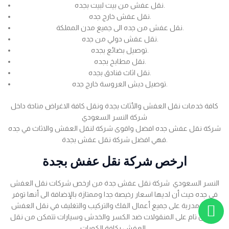
نقل عفش من بيت لبيت بجده.
نقل عفش خارج جده.
نقل عفش من جده الى جميع مدن المملكة.
نقل عفش دولي من جده.
توصيل بضائع بجده.
نقل مطابخ بجده.
نقل اثاث فنادق بجده.
توصيل دبش العروسة خارج جده.
كافة خدمات نقل العفش والأثاث بجدة ونقل كافة الاغراض متاحة داخل
شركة النسر السعودي
شركة نقل عفش جده افضل واقوى شركة لنقل العفش والاثاث في جده
فهي افضل شركة نقل عفش بجدة.
ارخص شركة نقل عفش بجدة
النسر السعودي شركة نقل عفش جدة من ارخص شركات نقل العفش
في جده حيث أن لديها اسعار رخيصة جدا وممتازة بالإضافة الى أنها توفر
عمالة مدربة على جميع أعمال الفك والتركيب والتغليف في نقل العفش
بضمان تام على المنقولات ضد الكسر والخدش وسيارات تتمكن من نقل
العفش بكافة الكميات .