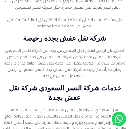
عند الاستعانة بشركه النسر السعودي شركة نقل عفش لابد الحرص
على اختيار شركة نقل عفش ممتازة مثل شركة النسر السعودي .
كل هذه تعليمات لابد ان تطبقها عميلنا الفاضل لكي تمتلك بخدمة نقل
عفش في جده عالية جدا ومختلفة.
شركة نقل عفش بجدة رخيصة
احصل على ارخص اسعار نقل العفش في جده من شركة النسر السعودي
شركة نقل عفش بجده ارخص شركة نقل عفش في جدة تقدم عروض
ومميزات كثيره من خلالها تحصل على جودة نقل عفش عالية جدا داخل جده
وخارجها بأسعار رخيصه، شركة نقل عفش جدة النسر السعودي ارخص
شركة نقل عفش في جده.
خدمات شركة النسر السعودي شركة نقل
عفش بجدة
النسر السعودي شركة نقل عفش بجده تعمل في مجال نقل العفش
وتقديم العديد من خدمات نقل العفش والشحن الدولي ونقل كافة أنواع
العفش بإحترافية ومهنية كبيرة ولديها عمالة مدربة على جميع أعمال الفك
والتركيب والتغليف وضمان تام على المنقولات ضد الخدش و الكسر بسيارات