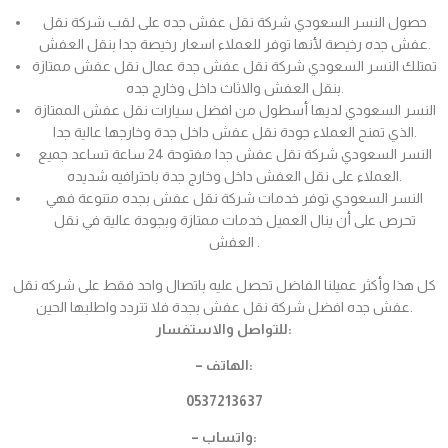
حصول النسر السعودي شركة نقل عفش جده على لقب شركة نقل
عفش جده رخيصة لأنها توفر للعملاء اسعار رخيصة جدا بنقل العفش.
تمتلك النسر السعودي شركة نقل عفش جدة عمال نقل عفش ممتازة
بنقل العفش والاثاث داخل وخارج جده.
النسر السعودي لديها أسطول من افضل سيارات نقل عفش الممتازة
الذي تمنح العملاء جودة نقل عفش داخل جدة وخارجها عالية جدا.
النسر السعودي شركة نقل عفش جدا مفتوحة 24 ساعة تساعد جميع
العملاء على نقل العفش داخل وخارج جدة باحترافيه شديده.
النسر السعودي توفر خدمات شركة نقل عفش بجده متنوعة فهي
تحرص على أن ينال العميل خدمات ممتازة وبجودة عالية في نقل
العفش .
كل هذا وأكثر عميلنا الفاضل تحصل عليه باتصال واحد فقط على شركه نقل
عفش جده افضل شركة نقل عفش بجدة فلا تتردد واطلبها الحين.
للتواصل والاستفسار:
– الهاتف:
0537213637
– واتساب: