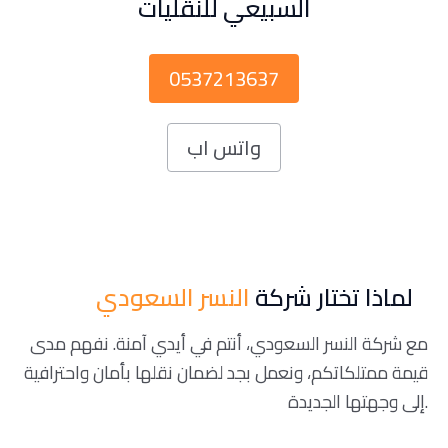
السبيعي للنقليات
0537213637
واتس اب
لماذا تختار شركة
النسر السعودي
مع شركة النسر السعودي، أنتم في أيدي آمنة. نفهم مدى
قيمة ممتلكاتكم، ونعمل بجد لضمان نقلها بأمان واحترافية
إلى وجهتها الجديدة.