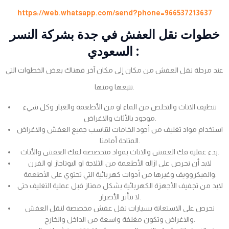
https://web.whatsapp.com/send?phone=966537213637
خطوات نقل العفش في جدة بشركة النسر
السعودي :
عند مرحلة نقل العفش من مكان إلى مكان آخر فهناك بعض الخطوات التي
نتبعها ومنها.
تنظيف الاثاث والتخلص من الماء او من الأطعمة والغبار وكل شيء
موجود بالأثاث والاغراض.
استخدام مواد تغليف من أجود الخامات لتناسب جميع العفش والاغراض
المتاحة أمامنا.
بدء عملية فك العفش والاثاث بمواد متخصصة لفك العفش والأثاث.
لابد أن نحرص على ازاله الأطعمة من الثلاجة او البوتاجاز او الفرن
والميكروويف وغيرها من أدوات كهربائية التي تحتوي على الأطعمة.
لابد من تجفيف الأجهزة الكهربائية بشكل ممتاز قبل عملية التغليف حتى
لا تتأثر الأضرار.
نحرص على الاستعانة بسيارات نقل عفش مخصصة لنقل العفش
والاغراض وتكون مغلفة واسعة من الداخل والخارج.