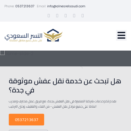
Phone:
0537213637
Email:
info@alnesrelsaudi.com
هل تبحث عن خدمة نقل عفش موثوقة
في جدة؟
نقدم لكم خدمات شركتنا المتميزة في نقل العفش بجدة. مع فريق عمل محترف ومدرب
تمامًا على جميع مراحل نقل العفش - من الفك، والتغليف، وحتى التركيب!
0537213637