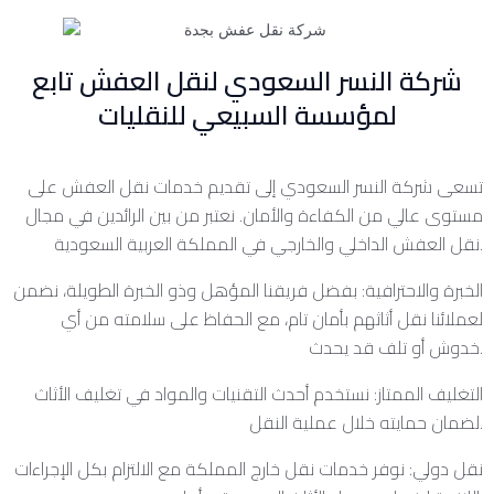
شركة النسر السعودي لنقل العفش تابع
لمؤسسة السبيعي للنقليات
تسعى شركة النسر السعودي إلى تقديم خدمات نقل العفش على
مستوى عالي من الكفاءة والأمان. نعتبر من بين الرائدين في مجال
نقل العفش الداخلي والخارجي في المملكة العربية السعودية.
الخبرة والاحترافية: بفضل فريقنا المؤهل وذو الخبرة الطويلة، نضمن
لعملائنا نقل أثاثهم بأمان تام، مع الحفاظ على سلامته من أي
خدوش أو تلف قد يحدث.
التغليف الممتاز: نستخدم أحدث التقنيات والمواد في تغليف الأثاث
لضمان حمايته خلال عملية النقل.
نقل دولي: نوفر خدمات نقل خارج المملكة مع الالتزام بكل الإجراءات