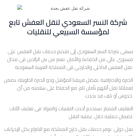
شركة النسر السعودي لنقل العفش تابع
لمؤسسة السبيعي للنقليات
تسعى شركة النسر السعودي إلى تقديم خدمات نقل العفش على
مستوى عالي من الكفاءة والأمان. نعتبر من بين الرائدين في مجال
نقل العفش الداخلي والخارجي في المملكة العربية السعودية.
الخبرة والاحترافية: بفضل فريقنا المؤهل وذو الخبرة الطويلة، نضمن
لعملائنا نقل أثاثهم بأمان تام، مع الحفاظ على سلامته من أي
خدوش أو تلف قد يحدث.
التغليف الممتاز: نستخدم أحدث التقنيات والمواد في تغليف الأثاث
لضمان حمايته خلال عملية النقل.
نقل دولي: نوفر خدمات نقل خارج المملكة مع الالتزام بكل الإجراءات