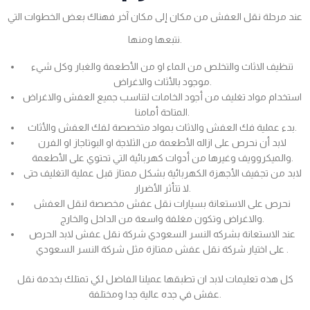
عند مرحلة نقل العفش من مكان إلى مكان آخر فهناك بعض الخطوات التي
نتبعها ومنها.
تنظيف الاثاث والتخلص من الماء او من الأطعمة والغبار وكل شيء
موجود بالأثاث والاغراض.
استخدام مواد تغليف من أجود الخامات لتناسب جميع العفش والاغراض
المتاحة أمامنا.
بدء عملية فك العفش والاثاث بمواد متخصصة لفك العفش والأثاث.
لابد أن نحرص على ازاله الأطعمة من الثلاجة او البوتاجاز او الفرن
والميكروويف وغيرها من أدوات كهربائية التي تحتوي على الأطعمة.
لابد من تجفيف الأجهزة الكهربائية بشكل ممتاز قبل عملية التغليف حتى
لا تتأثر الأضرار.
نحرص على الاستعانة بسيارات نقل عفش مخصصة لنقل العفش
والاغراض وتكون مغلفة واسعة من الداخل والخارج.
عند الاستعانة بشركه النسر السعودي شركة نقل عفش لابد الحرص
على اختيار شركة نقل عفش ممتازة مثل شركة النسر السعودي .
كل هذه تعليمات لابد ان تطبقها عميلنا الفاضل لكي تمتلك بخدمة نقل
عفش في جده عالية جدا ومختلفة.