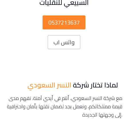
السبيعي للنقليات
0537213637
واتس اب
لماذا تختار شركة
النسر السعودي
مع شركة النسر السعودي، أنتم في أيدي آمنة. نفهم مدى
قيمة ممتلكاتكم، ونعمل بجد لضمان نقلها بأمان واحترافية
إلى وجهتها الجديدة.