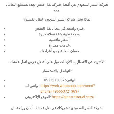
شركة النسر السعودي هي أفضل شركة نقل عفش بجدة تستطيع التعامل
معه.
لماذا تختار شركة النسر السعودي لنقل عفشك؟
خبرة واسعة في مجال نقل العفش.
سمعة طيبة وثقة عملاء كبيرة.
أسعار تنافسية.
خدمات ممتازة.
ضمان سلامة جميع أغراضك.
لا تتردد في الاتصال بنا الآن للحصول على أفضل عرض لنقل عفشك!
للتواصل والاستفسار:
الهاتف:
0537213637
https://web.whatsapp.com/send?
واتس اب :
phone=+966537213637
https://alnesrelsaudi.com/
الموقع الإلكتروني:
شركة النسر السعودي : شريكك في نقل عفشك بأمان وراحة بال.