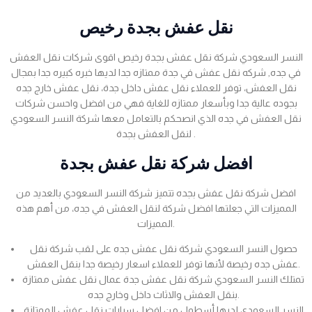
نقل عفش بجدة رخيص
النسر السعودي شركة نقل عفش بجدة رخيص اقوى شركات نقل العفش
في جده, شركه نقل عفش في جدة ممتازه جدا لديها خبره كبيره جدا بمجال
نقل العفش، توفر للعملاء نقل عفش داخل جدة، نقل عفش خارج جده
بجوده عالية جدا وبأسعار ممتازه للغاية فهي من افضل واحسن شركات
نقل العفش في جده الذي انصحكم بالتعامل معها شركة النسر السعودي
لنقل العفش بجدة .
افضل شركة نقل عفش بجدة
افضل شركة نقل عفش بجده تتميز شركة النسر السعودي بالعديد من
المميزات التي جعلتها افضل شركة لنقل العفش في جده، من أهم هذه
المميزات.
حصول النسر السعودي شركة نقل عفش جده على لقب شركة نقل
عفش جده رخيصة لأنها توفر للعملاء اسعار رخيصة جدا بنقل العفش.
تمتلك النسر السعودي شركة نقل عفش جدة عمال نقل عفش ممتازة
بنقل العفش والاثاث داخل وخارج جده.
النسر السعودي لديها أسطول من افضل سيارات نقل عفش الممتازة