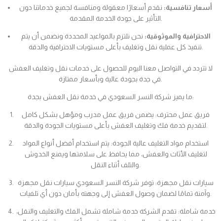
أسعار تنافسية:
نقدم أسعارًا معقولة ومنافسة لجميع خدماتنا دون
التأثير على جودة الخدمة المقدمة.
الاحترافية والموثوقية:
نحن نلتزم بالمواعيد المحددة ونضمن أن يتم
تنفيذ كل عملية نقل وتغليف بأعلى مستويات الاحترافية والدقة.
لا تتردد في التواصل معنا اليوم للحصول على خدمات نقل وتغليف العفش
في جدة بجودة عالية وبأسعار ممتازة.
ما يميز شركة النسر السعودي في خدمة نقل العفش بجدة:
فريق عمل محترف: يضمن فريق عمل مدرب ومؤهل بشكل كامل
لتقديم خدمة فك وتغليف العفش بأعلى مستويات الجودة والدقة.
استخدام مواد التغليف عالية الجودة: يتم استخدام أفضل أنواع المواد
لتغليف الأثاث والعفش، مما يحافظ على سلامتها ويمنع الخدوش
والتلف أثناء النقل.
سيارات نقل مجهزة: توفر شركة النسر السعودي سيارات نقل مجهزة
وآمنة تمامًا لضمان وصول العفش إلى وجهته بأمان دون أي تلفيات.
خدمة شاملة: تقدم الشركة خدمة شاملة تشمل الفك والتغليف والنقل،