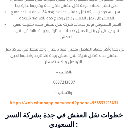
الذي تمنح العملاء جودة نقل عفش داخل جدة وخارجها عالية جدا.
النسر السعودي شركة نقل عفش جدا مفتوحة 24 ساعة تساعد جميع
العملاء على نقل العفش داخل وخارج جدة باحترافيه شديده.
النسر السعودي توفر خدمات شركة نقل عفش بجده متنوعة فهي
تحرص على أن ينال العميل خدمات ممتازة وبجودة عالية في نقل
العفش .
كل هذا وأكثر عميلنا الفاضل تحصل عليه باتصال واحد فقط على شركه نقل
عفش جده افضل شركة نقل عفش بجدة فلا تتردد واطلبها الحين.
للتواصل والاستفسار:
– الهاتف:
0537213637
– واتساب:
https://web.whatsapp.com/send?phone=966537213637
خطوات نقل العفش في جدة بشركة النسر
السعودي :