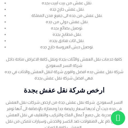
نقل عفش من بيت لبيت بجده.
نقل عفش خارج جده.
نقل عفش من جده الى جميع مدن المملكة.
نقل عفش دولي من جده.
توصيل بضائع بجده.
نقل مطابخ بجده.
نقل اثاث فنادق بجده.
توصيل دبش العروسة خارج جده.
كافة خدمات نقل العفش والأثاث بجدة ونقل كافة الاغراض متاحة داخل
شركة النسر السعودي
شركة نقل عفش جده افضل واقوى شركة لنقل العفش والاثاث في جده
فهي افضل شركة نقل عفش بجدة.
ارخص شركة نقل عفش بجدة
النسر السعودي شركة نقل عفش جدة من ارخص شركات نقل العفش
في جده حيث أن لديها اسعار رخيصة جدا وممتازة بالإضافة الى أنها توفر
عمالة مدربة على جميع أعمال الفك والتركيب والتغليف في نقل العفش
بضمان تام على المنقولات ضد الكسر والخدش وسيارات تتمكن من نقل
العفش بكافة الكميات .