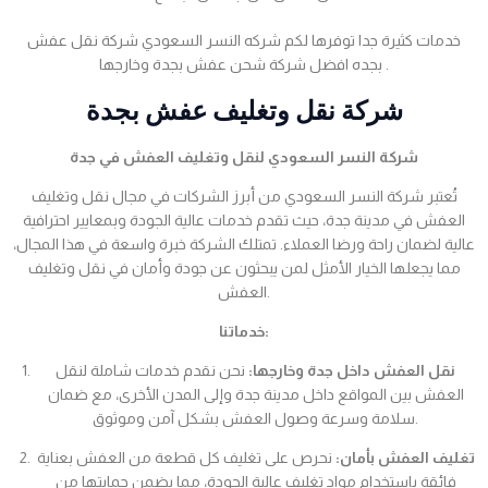
خدمات كثيرة جدا توفرها لكم شركه النسر السعودي شركة نقل عفش
بجده افضل شركة شحن عفش بجدة وخارجها .
شركة نقل وتغليف عفش بجدة
شركة النسر السعودي لنقل وتغليف العفش في جدة
تُعتبر شركة النسر السعودي من أبرز الشركات في مجال نقل وتغليف
العفش في مدينة جدة، حيث تقدم خدمات عالية الجودة وبمعايير احترافية
عالية لضمان راحة ورضا العملاء. تمتلك الشركة خبرة واسعة في هذا المجال،
مما يجعلها الخيار الأمثل لمن يبحثون عن جودة وأمان في نقل وتغليف
العفش.
خدماتنا:
نقل العفش داخل جدة وخارجها:
نحن نقدم خدمات شاملة لنقل
العفش بين المواقع داخل مدينة جدة وإلى المدن الأخرى، مع ضمان
سلامة وسرعة وصول العفش بشكل آمن وموثوق.
تغليف العفش بأمان:
نحرص على تغليف كل قطعة من العفش بعناية
فائقة باستخدام مواد تغليف عالية الجودة، مما يضمن حمايتها من