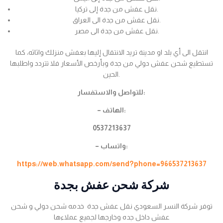
نقل عفش من جدة إلى تركيا.
نقل عفش من جدة الى العراق.
نقل عفش من جدة الى مصر.
انتقل الى أي بلد او مدينة تريد الانتقال إليها بعفش منزلك واثاثه، كما
تستطيع شحن عفش دولي من جدة وبأرخص الأسعار فلا تتردد واطلبها
الحين.
للتواصل والاستفسار:
– الهاتف:
0537213637
– واتساب:
https://web.whatsapp.com/send?phone=966537213637
شركة شحن عفش بجدة
توفر شركة النسر السعودي نقل عفش جدة خدمه شحن دولي و شحن
عفش داخل جده وخارجها لجميع عملاءها