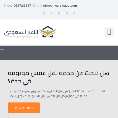
Phone:
0537213637
Email:
info@alnesrelsaudi.com
هل تبحث عن خدمة نقل عفش موثوقة
في جدة؟
نقدم لكم خدمات شركتنا المتميزة في نقل العفش بجدة. مع فريق عمل محترف ومدرب
تمامًا على جميع مراحل نقل العفش - من الفك، والتغليف، وحتى التركيب!
0537213637