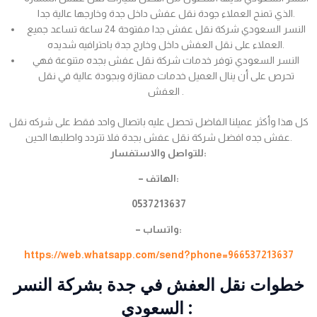
الذي تمنح العملاء جودة نقل عفش داخل جدة وخارجها عالية جدا.
النسر السعودي شركة نقل عفش جدا مفتوحة 24 ساعة تساعد جميع
العملاء على نقل العفش داخل وخارج جدة باحترافيه شديده.
النسر السعودي توفر خدمات شركة نقل عفش بجده متنوعة فهي
تحرص على أن ينال العميل خدمات ممتازة وبجودة عالية في نقل
العفش .
كل هذا وأكثر عميلنا الفاضل تحصل عليه باتصال واحد فقط على شركه نقل
عفش جده افضل شركة نقل عفش بجدة فلا تتردد واطلبها الحين.
للتواصل والاستفسار:
– الهاتف:
0537213637
– واتساب:
https://web.whatsapp.com/send?phone=966537213637
خطوات نقل العفش في جدة بشركة النسر
السعودي :