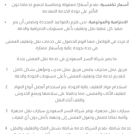
أسعار تنافسية:
نقدم أسعارًا معقولة ومنافسة لجميع خدماتنا دون
التأثير على جودة الخدمة المقدمة.
الاحترافية والموثوقية:
نحن نلتزم بالمواعيد المحددة ونضمن أن يتم
تنفيذ كل عملية نقل وتغليف بأعلى مستويات الاحترافية والدقة.
لا تتردد في التواصل معنا اليوم للحصول على خدمات نقل وتغليف العفش
في جدة بجودة عالية وبأسعار ممتازة.
ما يميز شركة النسر السعودي في خدمة نقل العفش بجدة:
فريق عمل محترف: يضمن فريق عمل مدرب ومؤهل بشكل كامل
لتقديم خدمة فك وتغليف العفش بأعلى مستويات الجودة والدقة.
استخدام مواد التغليف عالية الجودة: يتم استخدام أفضل أنواع المواد
لتغليف الأثاث والعفش، مما يحافظ على سلامتها ويمنع الخدوش
والتلف أثناء النقل.
سيارات نقل مجهزة: توفر شركة النسر السعودي سيارات نقل مجهزة
وآمنة تمامًا لضمان وصول العفش إلى وجهته بأمان دون أي تلفيات.
خدمة شاملة: تقدم الشركة خدمة شاملة تشمل الفك والتغليف والنقل،