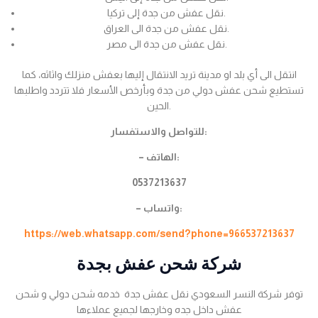
نقل عفش من جدة إلى تركيا.
نقل عفش من جدة الى العراق.
نقل عفش من جدة الى مصر.
انتقل الى أي بلد او مدينة تريد الانتقال إليها بعفش منزلك واثاثه، كما
تستطيع شحن عفش دولي من جدة وبأرخص الأسعار فلا تتردد واطلبها
الحين.
للتواصل والاستفسار:
– الهاتف:
0537213637
– واتساب:
https://web.whatsapp.com/send?phone=966537213637
شركة شحن عفش بجدة
توفر شركة النسر السعودي نقل عفش جدة خدمه شحن دولي و شحن
عفش داخل جده وخارجها لجميع عملاءها