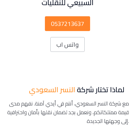
السبيعي للنقليات
0537213637
واتس اب
لماذا تختار شركة
النسر السعودي
مع شركة النسر السعودي، أنتم في أيدي آمنة. نفهم مدى
قيمة ممتلكاتكم، ونعمل بجد لضمان نقلها بأمان واحترافية
إلى وجهتها الجديدة.