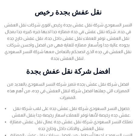
نقل عفش بجدة رخيص
النسر السعودي شركة نقل عفش بجدة رخيص اقوى شركات نقل العفش
في جده, شركه نقل عفش في جدة ممتازه جدا لديها خبره كبيره جدا بمجال
نقل العفش، توفر للعملاء نقل عفش داخل جدة، نقل عفش خارج جده
بجوده عالية جدا وبأسعار ممتازه للغاية فهي من افضل واحسن شركات
نقل العفش في جده الذي انصحكم بالتعامل معها شركة النسر السعودي
لنقل العفش بجدة .
افضل شركة نقل عفش بجدة
افضل شركة نقل عفش بجده تتميز شركة النسر السعودي بالعديد من
المميزات التي جعلتها افضل شركة لنقل العفش في جده، من أهم هذه
المميزات.
حصول النسر السعودي شركة نقل عفش جده على لقب شركة نقل
عفش جده رخيصة لأنها توفر للعملاء اسعار رخيصة جدا بنقل العفش.
تمتلك النسر السعودي شركة نقل عفش جدة عمال نقل عفش ممتازة
بنقل العفش والاثاث داخل وخارج جده.
النسر السعودي لديها أسطول من افضل سيارات نقل عفش الممتازة