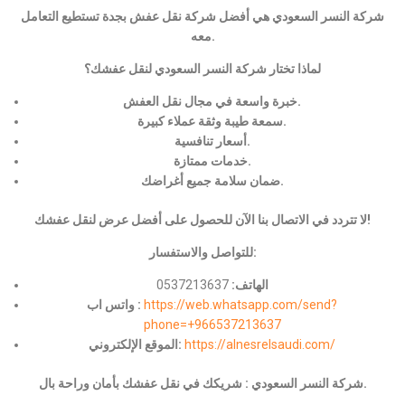
شركة النسر السعودي هي أفضل شركة نقل عفش بجدة تستطيع التعامل
معه.
لماذا تختار شركة النسر السعودي لنقل عفشك؟
خبرة واسعة في مجال نقل العفش.
سمعة طيبة وثقة عملاء كبيرة.
أسعار تنافسية.
خدمات ممتازة.
ضمان سلامة جميع أغراضك.
لا تتردد في الاتصال بنا الآن للحصول على أفضل عرض لنقل عفشك!
للتواصل والاستفسار:
الهاتف:
0537213637
https://web.whatsapp.com/send?
واتس اب :
phone=+966537213637
https://alnesrelsaudi.com/
الموقع الإلكتروني:
شركة النسر السعودي : شريكك في نقل عفشك بأمان وراحة بال.