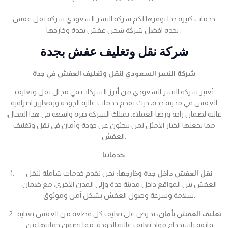
خدمات كثيرة جدا توفرها لكم شركه النسر السعودي شركة نقل عفش
بجده افضل شركة شحن عفش بجدة وخارجها .
شركة نقل وتغليف عفش بجدة
شركة النسر السعودي لنقل وتغليف العفش في جدة
تُعتبر شركة النسر السعودي من أبرز الشركات في مجال نقل وتغليف
العفش في مدينة جدة، حيث تقدم خدمات عالية الجودة وبمعايير احترافية
عالية لضمان راحة ورضا العملاء. تمتلك الشركة خبرة واسعة في هذا المجال،
مما يجعلها الخيار الأمثل لمن يبحثون عن جودة وأمان في نقل وتغليف
العفش.
خدماتنا:
نقل العفش داخل جدة وخارجها:
نحن نقدم خدمات شاملة لنقل
العفش بين المواقع داخل مدينة جدة وإلى المدن الأخرى، مع ضمان
سلامة وسرعة وصول العفش بشكل آمن وموثوق.
تغليف العفش بأمان:
نحرص على تغليف كل قطعة من العفش بعناية
فائقة باستخدام مواد تغليف عالية الجودة، مما يضمن حمايتها من