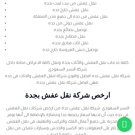
نقل عفش من بيت لبيت بجده.
نقل عفش خارج جده.
نقل عفش من جده الى جميع مدن المملكة.
نقل عفش دولي من جده.
توصيل بضائع بجده.
نقل مطابخ بجده.
نقل اثاث فنادق بجده.
توصيل دبش العروسة خارج جده.
كافة خدمات نقل العفش والأثاث بجدة ونقل كافة الاغراض متاحة داخل
شركة النسر السعودي
شركة نقل عفش جده افضل واقوى شركة لنقل العفش والاثاث في جده
فهي افضل شركة نقل عفش بجدة.
ارخص شركة نقل عفش بجدة
النسر السعودي شركة نقل عفش جدة من ارخص شركات نقل العفش
في جده حيث أن لديها اسعار رخيصة جدا وممتازة بالإضافة الى أنها توفر
عمالة مدربة على جميع أعمال الفك والتركيب والتغليف في نقل العفش
بضمان تام على المنقولات ضد الكسر والخدش وسيارات تتمكن من نقل
العفش بكافة الكميات .