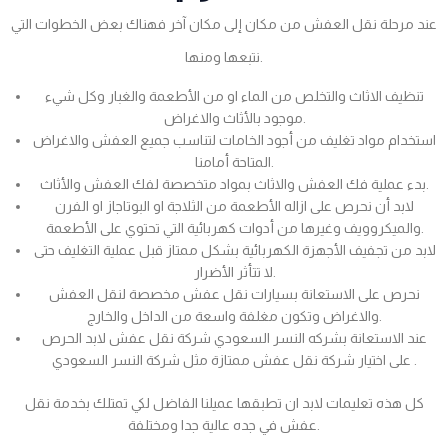
عند مرحلة نقل العفش من مكان إلى مكان آخر فهناك بعض الخطوات التي
نتبعها ومنها.
تنظيف الاثاث والتخلص من الماء او من الأطعمة والغبار وكل شيء
موجود بالأثاث والاغراض.
استخدام مواد تغليف من أجود الخامات لتناسب جميع العفش والاغراض
المتاحة أمامنا.
بدء عملية فك العفش والاثاث بمواد متخصصة لفك العفش والأثاث.
لابد أن نحرص على ازاله الأطعمة من الثلاجة او البوتاجاز او الفرن
والميكروويف وغيرها من أدوات كهربائية التي تحتوي على الأطعمة.
لابد من تجفيف الأجهزة الكهربائية بشكل ممتاز قبل عملية التغليف حتى
لا تتأثر الأضرار.
نحرص على الاستعانة بسيارات نقل عفش مخصصة لنقل العفش
والاغراض وتكون مغلفة واسعة من الداخل والخارج.
عند الاستعانة بشركه النسر السعودي شركة نقل عفش لابد الحرص
على اختيار شركة نقل عفش ممتازة مثل شركة النسر السعودي .
كل هذه تعليمات لابد ان تطبقها عميلنا الفاضل لكي تمتلك بخدمة نقل
عفش في جده عالية جدا ومختلفة.