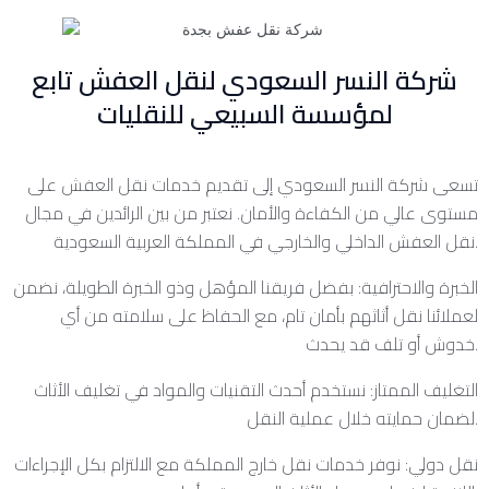
شركة النسر السعودي لنقل العفش تابع
لمؤسسة السبيعي للنقليات
تسعى شركة النسر السعودي إلى تقديم خدمات نقل العفش على
مستوى عالي من الكفاءة والأمان. نعتبر من بين الرائدين في مجال
نقل العفش الداخلي والخارجي في المملكة العربية السعودية.
الخبرة والاحترافية: بفضل فريقنا المؤهل وذو الخبرة الطويلة، نضمن
لعملائنا نقل أثاثهم بأمان تام، مع الحفاظ على سلامته من أي
خدوش أو تلف قد يحدث.
التغليف الممتاز: نستخدم أحدث التقنيات والمواد في تغليف الأثاث
لضمان حمايته خلال عملية النقل.
نقل دولي: نوفر خدمات نقل خارج المملكة مع الالتزام بكل الإجراءات