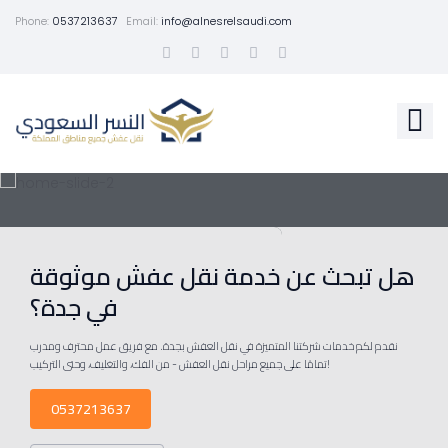
Phone:
0537213637
Email:
info@alnesrelsaudi.com
هل تبحث عن خدمة نقل عفش موثوقة
في جدة؟
نقدم لكم خدمات شركتنا المتميزة في نقل العفش بجدة. مع فريق عمل محترف ومدرب
تمامًا على جميع مراحل نقل العفش - من الفك، والتغليف، وحتى التركيب!
0537213637