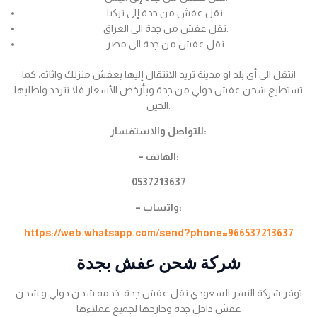
نقل عفش من جدة إلى تركيا.
نقل عفش من جدة الى العراق.
نقل عفش من جدة الى مصر.
انتقل الى أي بلد او مدينة تريد الانتقال إليها بعفش منزلك واثاثه، كما
تستطيع شحن عفش دولي من جدة وبأرخص الأسعار فلا تتردد واطلبها
الحين.
للتواصل والاستفسار:
– الهاتف:
0537213637
– واتساب:
https://web.whatsapp.com/send?phone=966537213637
شركة شحن عفش بجدة
توفر شركة النسر السعودي نقل عفش جدة خدمه شحن دولي و شحن
عفش داخل جده وخارجها لجميع عملاءها