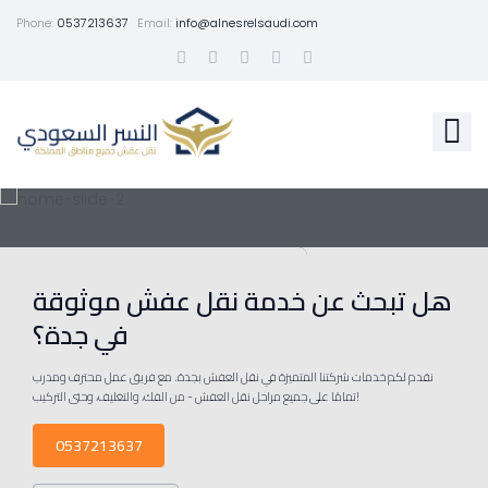
Phone:
0537213637
Email:
info@alnesrelsaudi.com
هل تبحث عن خدمة نقل عفش موثوقة
في جدة؟
نقدم لكم خدمات شركتنا المتميزة في نقل العفش بجدة. مع فريق عمل محترف ومدرب
تمامًا على جميع مراحل نقل العفش - من الفك، والتغليف، وحتى التركيب!
0537213637