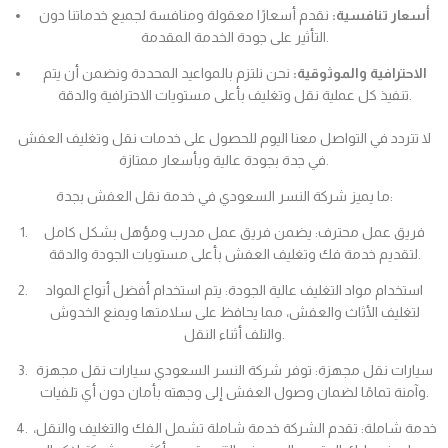
أسعار تنافسية:
نقدم أسعارًا معقولة ومنافسة لجميع خدماتنا دون
التأثير على جودة الخدمة المقدمة.
الاحترافية والموثوقية:
نحن نلتزم بالمواعيد المحددة ونضمن أن يتم
تنفيذ كل عملية نقل وتغليف بأعلى مستويات الاحترافية والدقة.
لا تتردد في التواصل معنا اليوم للحصول على خدمات نقل وتغليف العفش
في جدة بجودة عالية وبأسعار ممتازة.
ما يميز شركة النسر السعودي في خدمة نقل العفش بجدة:
فريق عمل محترف: يضمن فريق عمل مدرب ومؤهل بشكل كامل
لتقديم خدمة فك وتغليف العفش بأعلى مستويات الجودة والدقة.
استخدام مواد التغليف عالية الجودة: يتم استخدام أفضل أنواع المواد
لتغليف الأثاث والعفش، مما يحافظ على سلامتها ويمنع الخدوش
والتلف أثناء النقل.
سيارات نقل مجهزة: توفر شركة النسر السعودي سيارات نقل مجهزة
وآمنة تمامًا لضمان وصول العفش إلى وجهته بأمان دون أي تلفيات.
خدمة شاملة: تقدم الشركة خدمة شاملة تشمل الفك والتغليف والنقل،