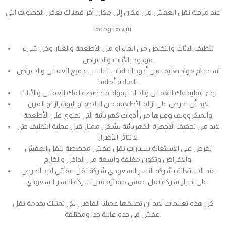
عند مرحلة نقل العفش من مكان إلى مكان آخر فهناك بعض الخطوات التي
نتبعها ومنها.
تنظيف الاثاث والتخلص من الماء او من الأطعمة والغبار وكل شيء
موجود بالأثاث والاغراض.
استخدام مواد تغليف من أجود الخامات لتناسب جميع العفش والاغراض
المتاحة أمامنا.
بدء عملية فك العفش والاثاث بمواد متخصصة لفك العفش والأثاث.
لابد أن نحرص على ازاله الأطعمة من الثلاجة او البوتاجاز او الفرن
والميكروويف وغيرها من أدوات كهربائية التي تحتوي على الأطعمة.
لابد من تجفيف الأجهزة الكهربائية بشكل ممتاز قبل عملية التغليف حتى
لا تتأثر الأضرار.
نحرص على الاستعانة بسيارات نقل عفش مخصصة لنقل العفش
والاغراض وتكون مغلفة واسعة من الداخل والخارج.
عند الاستعانة بشركه النسر السعودي شركة نقل عفش لابد الحرص
على اختيار شركة نقل عفش ممتازة مثل شركة النسر السعودي .
كل هذه تعليمات لابد ان تطبقها عميلنا الفاضل لكي تمتلك بخدمة نقل
عفش في جده عالية جدا ومختلفة.