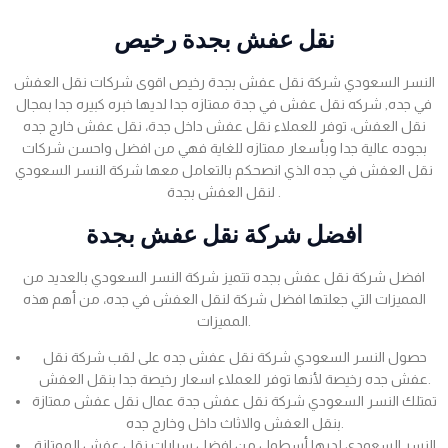
نقل عفش بجدة رخيص
النسر السعودي شركة نقل عفش بجدة رخيص اقوى شركات نقل العفش
في جده, شركه نقل عفش في جدة ممتازه جدا لديها خبره كبيره جدا بمجال
نقل العفش، توفر للعملاء نقل عفش داخل جدة، نقل عفش خارج جده
بجوده عالية جدا وبأسعار ممتازه للغاية فهي من افضل واحسن شركات
نقل العفش في جده الذي انصحكم بالتعامل معها شركة النسر السعودي
لنقل العفش بجدة .
افضل شركة نقل عفش بجدة
افضل شركة نقل عفش بجده تتميز شركة النسر السعودي بالعديد من
المميزات التي جعلتها افضل شركة لنقل العفش في جده، من أهم هذه
المميزات.
حصول النسر السعودي شركة نقل عفش جده على لقب شركة نقل
عفش جده رخيصة لأنها توفر للعملاء اسعار رخيصة جدا بنقل العفش.
تمتلك النسر السعودي شركة نقل عفش جدة عمال نقل عفش ممتازة
بنقل العفش والاثاث داخل وخارج جده.
النسر السعودي لديها أسطول من افضل سيارات نقل عفش الممتازة