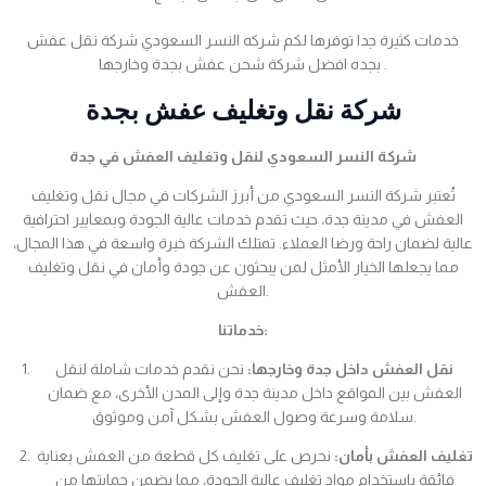
خدمات كثيرة جدا توفرها لكم شركه النسر السعودي شركة نقل عفش
بجده افضل شركة شحن عفش بجدة وخارجها .
شركة نقل وتغليف عفش بجدة
شركة النسر السعودي لنقل وتغليف العفش في جدة
تُعتبر شركة النسر السعودي من أبرز الشركات في مجال نقل وتغليف
العفش في مدينة جدة، حيث تقدم خدمات عالية الجودة وبمعايير احترافية
عالية لضمان راحة ورضا العملاء. تمتلك الشركة خبرة واسعة في هذا المجال،
مما يجعلها الخيار الأمثل لمن يبحثون عن جودة وأمان في نقل وتغليف
العفش.
خدماتنا:
نقل العفش داخل جدة وخارجها:
نحن نقدم خدمات شاملة لنقل
العفش بين المواقع داخل مدينة جدة وإلى المدن الأخرى، مع ضمان
سلامة وسرعة وصول العفش بشكل آمن وموثوق.
تغليف العفش بأمان:
نحرص على تغليف كل قطعة من العفش بعناية
فائقة باستخدام مواد تغليف عالية الجودة، مما يضمن حمايتها من