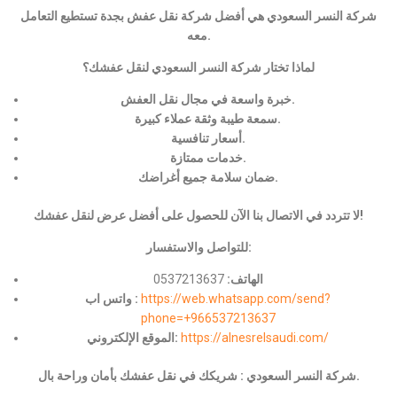
شركة النسر السعودي هي أفضل شركة نقل عفش بجدة تستطيع التعامل
معه.
لماذا تختار شركة النسر السعودي لنقل عفشك؟
خبرة واسعة في مجال نقل العفش.
سمعة طيبة وثقة عملاء كبيرة.
أسعار تنافسية.
خدمات ممتازة.
ضمان سلامة جميع أغراضك.
لا تتردد في الاتصال بنا الآن للحصول على أفضل عرض لنقل عفشك!
للتواصل والاستفسار:
الهاتف:
0537213637
https://web.whatsapp.com/send?
واتس اب :
phone=+966537213637
https://alnesrelsaudi.com/
الموقع الإلكتروني:
شركة النسر السعودي : شريكك في نقل عفشك بأمان وراحة بال.