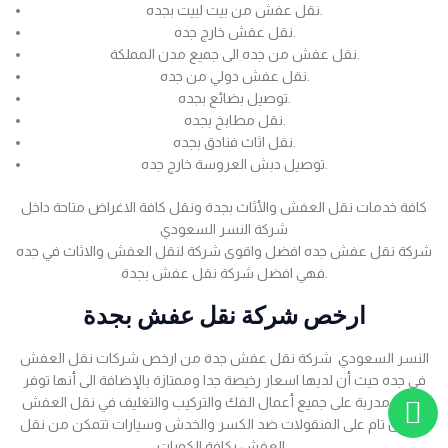
نقل عفش من بيت لبيت بجده.
نقل عفش خارج جده.
نقل عفش من جده الى جميع مدن المملكة.
نقل عفش دولي من جده.
توصيل بضائع بجده.
نقل مطابخ بجده.
نقل اثاث فنادق بجده.
توصيل دبش العروسة خارج جده.
كافة خدمات نقل العفش والأثاث بجدة ونقل كافة الاغراض متاحة داخل
شركة النسر السعودي
شركة نقل عفش جده افضل واقوى شركة لنقل العفش والاثاث في جده
فهي افضل شركة نقل عفش بجدة.
ارخص شركة نقل عفش بجدة
النسر السعودي شركة نقل عفش جدة من ارخص شركات نقل العفش
في جده حيث أن لديها اسعار رخيصة جدا وممتازة بالإضافة الى أنها توفر
عمالة مدربة على جميع أعمال الفك والتركيب والتغليف في نقل العفش
بضمان تام على المنقولات ضد الكسر والخدش وسيارات تتمكن من نقل
العفش بكافة الكميات .