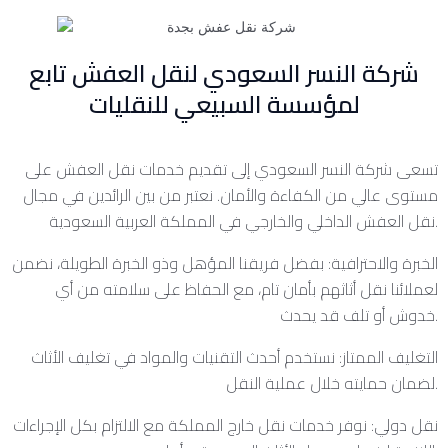
شركة النسر السعودي لنقل العفش تابع
لمؤسسة السبيعي للنقليات
تسعى شركة النسر السعودي إلى تقديم خدمات نقل العفش على
مستوى عالي من الكفاءة والأمان. نعتبر من بين الرائدين في مجال
نقل العفش الداخلي والخارجي في المملكة العربية السعودية.
الخبرة والاحترافية: بفضل فريقنا المؤهل وذو الخبرة الطويلة، نضمن
لعملائنا نقل أثاثهم بأمان تام، مع الحفاظ على سلامته من أي
خدوش أو تلف قد يحدث.
التغليف الممتاز: نستخدم أحدث التقنيات والمواد في تغليف الأثاث
لضمان حمايته خلال عملية النقل.
نقل دولي: نوفر خدمات نقل خارج المملكة مع الالتزام بكل الإجراءات