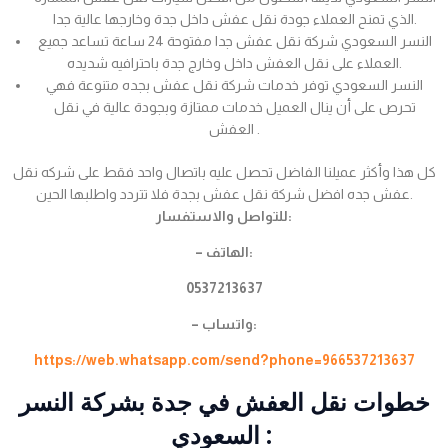
الذي تمنح العملاء جودة نقل عفش داخل جدة وخارجها عالية جدا.
النسر السعودي شركة نقل عفش جدا مفتوحة 24 ساعة تساعد جميع
العملاء على نقل العفش داخل وخارج جدة باحترافيه شديده.
النسر السعودي توفر خدمات شركة نقل عفش بجده متنوعة فهي
تحرص على أن ينال العميل خدمات ممتازة وبجودة عالية في نقل
العفش .
كل هذا وأكثر عميلنا الفاضل تحصل عليه باتصال واحد فقط على شركه نقل
عفش جده افضل شركة نقل عفش بجدة فلا تتردد واطلبها الحين.
للتواصل والاستفسار:
– الهاتف:
0537213637
– واتساب:
https://web.whatsapp.com/send?phone=966537213637
خطوات نقل العفش في جدة بشركة النسر
السعودي :