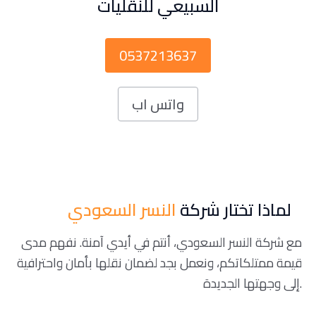
السبيعي للنقليات
0537213637
واتس اب
لماذا تختار شركة
النسر السعودي
مع شركة النسر السعودي، أنتم في أيدي آمنة. نفهم مدى
قيمة ممتلكاتكم، ونعمل بجد لضمان نقلها بأمان واحترافية
إلى وجهتها الجديدة.