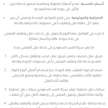
أسعار تنافسية:
نقدم أسعارًا معقولة ومنافسة لجميع خدماتنا دون
التأثير على جودة الخدمة المقدمة.
الاحترافية والموثوقية:
نحن نلتزم بالمواعيد المحددة ونضمن أن يتم
تنفيذ كل عملية نقل وتغليف بأعلى مستويات الاحترافية والدقة.
لا تتردد في التواصل معنا اليوم للحصول على خدمات نقل وتغليف العفش
في جدة بجودة عالية وبأسعار ممتازة.
ما يميز شركة النسر السعودي في خدمة نقل العفش بجدة:
فريق عمل محترف: يضمن فريق عمل مدرب ومؤهل بشكل كامل
لتقديم خدمة فك وتغليف العفش بأعلى مستويات الجودة والدقة.
استخدام مواد التغليف عالية الجودة: يتم استخدام أفضل أنواع المواد
لتغليف الأثاث والعفش، مما يحافظ على سلامتها ويمنع الخدوش
والتلف أثناء النقل.
سيارات نقل مجهزة: توفر شركة النسر السعودي سيارات نقل مجهزة
وآمنة تمامًا لضمان وصول العفش إلى وجهته بأمان دون أي تلفيات.
خدمة شاملة: تقدم الشركة خدمة شاملة تشمل الفك والتغليف والنقل،