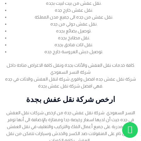
نقل عفش من بيت لبيت بجده.
نقل عفش خارج جده.
نقل عفش من جده الى جميع مدن المملكة.
نقل عفش دولي من جده.
توصيل بضائع بجده.
نقل مطابخ بجده.
نقل اثاث فنادق بجده.
توصيل دبش العروسة خارج جده.
كافة خدمات نقل العفش والأثاث بجدة ونقل كافة الاغراض متاحة داخل
شركة النسر السعودي
شركة نقل عفش جده افضل واقوى شركة لنقل العفش والاثاث في جده
فهي افضل شركة نقل عفش بجدة.
ارخص شركة نقل عفش بجدة
النسر السعودي شركة نقل عفش جدة من ارخص شركات نقل العفش
في جده حيث أن لديها اسعار رخيصة جدا وممتازة بالإضافة الى أنها توفر
عمالة مدربة على جميع أعمال الفك والتركيب والتغليف في نقل العفش
بضمان تام على المنقولات ضد الكسر والخدش وسيارات تتمكن من نقل
العفش بكافة الكميات .