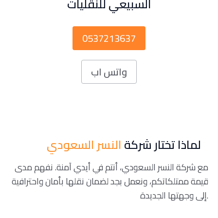
السبيعي للنقليات
0537213637
واتس اب
لماذا تختار شركة
النسر السعودي
مع شركة النسر السعودي، أنتم في أيدي آمنة. نفهم مدى
قيمة ممتلكاتكم، ونعمل بجد لضمان نقلها بأمان واحترافية
إلى وجهتها الجديدة.