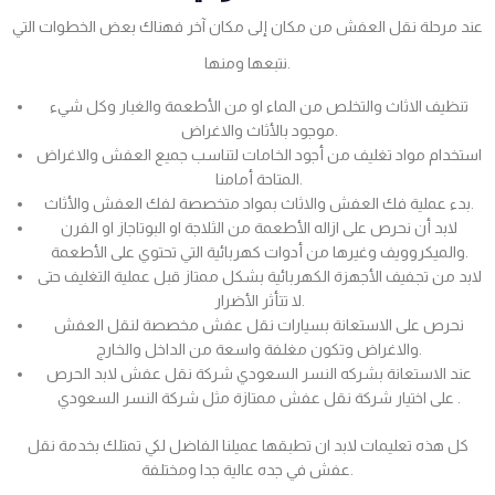
عند مرحلة نقل العفش من مكان إلى مكان آخر فهناك بعض الخطوات التي
نتبعها ومنها.
تنظيف الاثاث والتخلص من الماء او من الأطعمة والغبار وكل شيء
موجود بالأثاث والاغراض.
استخدام مواد تغليف من أجود الخامات لتناسب جميع العفش والاغراض
المتاحة أمامنا.
بدء عملية فك العفش والاثاث بمواد متخصصة لفك العفش والأثاث.
لابد أن نحرص على ازاله الأطعمة من الثلاجة او البوتاجاز او الفرن
والميكروويف وغيرها من أدوات كهربائية التي تحتوي على الأطعمة.
لابد من تجفيف الأجهزة الكهربائية بشكل ممتاز قبل عملية التغليف حتى
لا تتأثر الأضرار.
نحرص على الاستعانة بسيارات نقل عفش مخصصة لنقل العفش
والاغراض وتكون مغلفة واسعة من الداخل والخارج.
عند الاستعانة بشركه النسر السعودي شركة نقل عفش لابد الحرص
على اختيار شركة نقل عفش ممتازة مثل شركة النسر السعودي .
كل هذه تعليمات لابد ان تطبقها عميلنا الفاضل لكي تمتلك بخدمة نقل
عفش في جده عالية جدا ومختلفة.