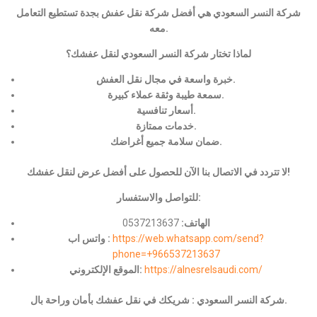
شركة النسر السعودي هي أفضل شركة نقل عفش بجدة تستطيع التعامل
معه.
لماذا تختار شركة النسر السعودي لنقل عفشك؟
خبرة واسعة في مجال نقل العفش.
سمعة طيبة وثقة عملاء كبيرة.
أسعار تنافسية.
خدمات ممتازة.
ضمان سلامة جميع أغراضك.
لا تتردد في الاتصال بنا الآن للحصول على أفضل عرض لنقل عفشك!
للتواصل والاستفسار:
الهاتف:
0537213637
https://web.whatsapp.com/send?
واتس اب :
phone=+966537213637
https://alnesrelsaudi.com/
الموقع الإلكتروني:
شركة النسر السعودي : شريكك في نقل عفشك بأمان وراحة بال.