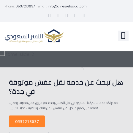
Phone:
0537213637
Email:
info@alnesrelsaudi.com
هل تبحث عن خدمة نقل عفش موثوقة
في جدة؟
نقدم لكم خدمات شركتنا المتميزة في نقل العفش بجدة. مع فريق عمل محترف ومدرب
تمامًا على جميع مراحل نقل العفش - من الفك، والتغليف، وحتى التركيب!
0537213637