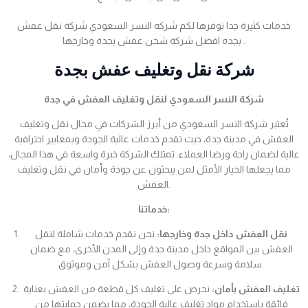
خدمات كثيرة جدا توفرها لكم شركه النسر السعودي شركة نقل عفش
بجده افضل شركة شحن عفش بجدة وخارجها .
شركة نقل وتغليف عفش بجدة
شركة النسر السعودي لنقل وتغليف العفش في جدة
تُعتبر شركة النسر السعودي من أبرز الشركات في مجال نقل وتغليف
العفش في مدينة جدة، حيث تقدم خدمات عالية الجودة وبمعايير احترافية
عالية لضمان راحة ورضا العملاء. تمتلك الشركة خبرة واسعة في هذا المجال،
مما يجعلها الخيار الأمثل لمن يبحثون عن جودة وأمان في نقل وتغليف
العفش.
خدماتنا:
نقل العفش داخل جدة وخارجها:
نحن نقدم خدمات شاملة لنقل
العفش بين المواقع داخل مدينة جدة وإلى المدن الأخرى، مع ضمان
سلامة وسرعة وصول العفش بشكل آمن وموثوق.
تغليف العفش بأمان:
نحرص على تغليف كل قطعة من العفش بعناية
فائقة باستخدام مواد تغليف عالية الجودة، مما يضمن حمايتها من