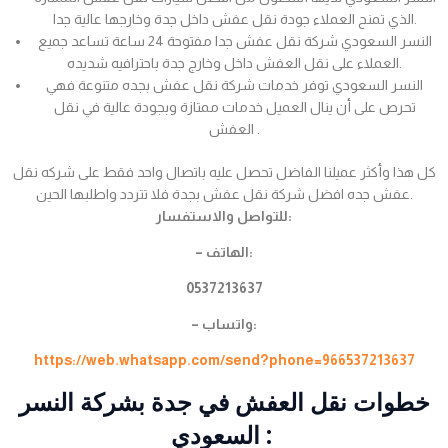
الذي تمنح العملاء جودة نقل عفش داخل جدة وخارجها عالية جدا.
النسر السعودي شركة نقل عفش جدا مفتوحة 24 ساعة تساعد جميع
العملاء على نقل العفش داخل وخارج جدة باحترافيه شديده.
النسر السعودي توفر خدمات شركة نقل عفش بجده متنوعة فهي
تحرص على أن ينال العميل خدمات ممتازة وبجودة عالية في نقل
العفش .
كل هذا وأكثر عميلنا الفاضل تحصل عليه باتصال واحد فقط على شركه نقل
عفش جده افضل شركة نقل عفش بجدة فلا تتردد واطلبها الحين.
للتواصل والاستفسار:
– الهاتف:
0537213637
– واتساب:
https://web.whatsapp.com/send?phone=966537213637
خطوات نقل العفش في جدة بشركة النسر
السعودي :