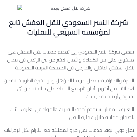
شركة النسر السعودي لنقل العفش تابع
لمؤسسة السبيعي للنقليات
تسعى شركة النسر السعودي إلى تقديم خدمات نقل العفش على
مستوى عالي من الكفاءة والأمان. نعتبر من بين الرائدين في مجال
نقل العفش الداخلي والخارجي في المملكة العربية السعودية.
الخبرة والاحترافية: بفضل فريقنا المؤهل وذو الخبرة الطويلة، نضمن
لعملائنا نقل أثاثهم بأمان تام، مع الحفاظ على سلامته من أي
خدوش أو تلف قد يحدث.
التغليف الممتاز: نستخدم أحدث التقنيات والمواد في تغليف الأثاث
لضمان حمايته خلال عملية النقل.
نقل دولي: نوفر خدمات نقل خارج المملكة مع الالتزام بكل الإجراءات