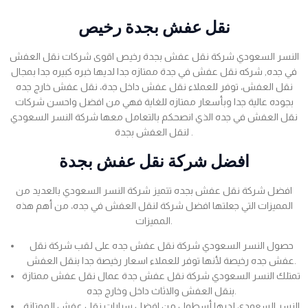
نقل عفش بجدة رخيص
النسر السعودي شركة نقل عفش بجدة رخيص اقوى شركات نقل العفش
في جده, شركه نقل عفش في جدة ممتازه جدا لديها خبره كبيره جدا بمجال
نقل العفش، توفر للعملاء نقل عفش داخل جدة، نقل عفش خارج جده
بجوده عالية جدا وبأسعار ممتازه للغاية فهي من افضل واحسن شركات
نقل العفش في جده الذي انصحكم بالتعامل معها شركة النسر السعودي
لنقل العفش بجدة .
افضل شركة نقل عفش بجدة
افضل شركة نقل عفش بجده تتميز شركة النسر السعودي بالعديد من
المميزات التي جعلتها افضل شركة لنقل العفش في جده، من أهم هذه
المميزات.
حصول النسر السعودي شركة نقل عفش جده على لقب شركة نقل
عفش جده رخيصة لأنها توفر للعملاء اسعار رخيصة جدا بنقل العفش.
تمتلك النسر السعودي شركة نقل عفش جدة عمال نقل عفش ممتازة
بنقل العفش والاثاث داخل وخارج جده.
النسر السعودي لديها أسطول من افضل سيارات نقل عفش الممتازة