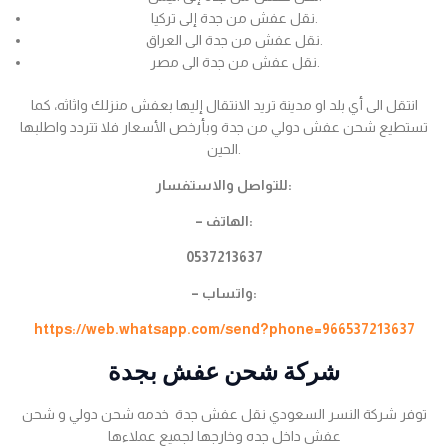
نقل عفش من جدة إلى تركيا.
نقل عفش من جدة الى العراق.
نقل عفش من جدة الى مصر.
انتقل الى أي بلد او مدينة تريد الانتقال إليها بعفش منزلك واثاثه، كما
تستطيع شحن عفش دولي من جدة وبأرخص الأسعار فلا تتردد واطلبها
الحين.
للتواصل والاستفسار:
– الهاتف:
0537213637
– واتساب:
https://web.whatsapp.com/send?phone=966537213637
شركة شحن عفش بجدة
توفر شركة النسر السعودي نقل عفش جدة خدمه شحن دولي و شحن
عفش داخل جده وخارجها لجميع عملاءها