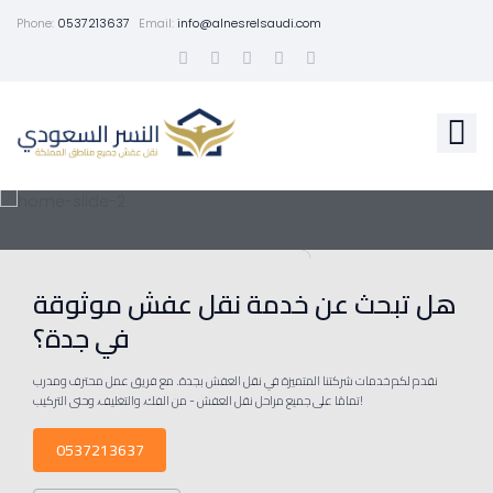
Phone:
0537213637
Email:
info@alnesrelsaudi.com
هل تبحث عن خدمة نقل عفش موثوقة
في جدة؟
نقدم لكم خدمات شركتنا المتميزة في نقل العفش بجدة. مع فريق عمل محترف ومدرب
تمامًا على جميع مراحل نقل العفش - من الفك، والتغليف، وحتى التركيب!
0537213637