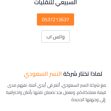
السبيعي للنقليات
0537213637
واتس اب
لماذا تختار شركة
النسر السعودي
مع شركة النسر السعودي، أنتم في أيدي آمنة. نفهم مدى
قيمة ممتلكاتكم، ونعمل بجد لضمان نقلها بأمان واحترافية
إلى وجهتها الجديدة.