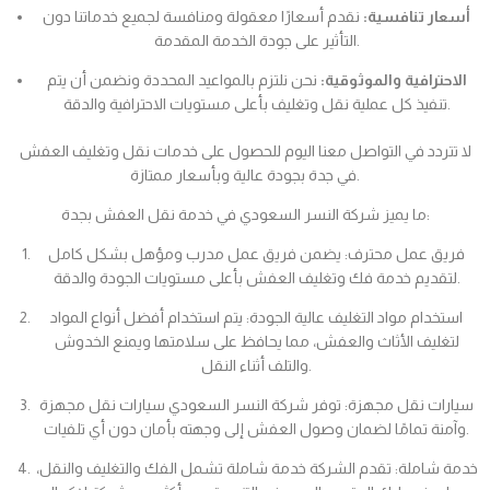
أسعار تنافسية:
نقدم أسعارًا معقولة ومنافسة لجميع خدماتنا دون
التأثير على جودة الخدمة المقدمة.
الاحترافية والموثوقية:
نحن نلتزم بالمواعيد المحددة ونضمن أن يتم
تنفيذ كل عملية نقل وتغليف بأعلى مستويات الاحترافية والدقة.
لا تتردد في التواصل معنا اليوم للحصول على خدمات نقل وتغليف العفش
في جدة بجودة عالية وبأسعار ممتازة.
ما يميز شركة النسر السعودي في خدمة نقل العفش بجدة:
فريق عمل محترف: يضمن فريق عمل مدرب ومؤهل بشكل كامل
لتقديم خدمة فك وتغليف العفش بأعلى مستويات الجودة والدقة.
استخدام مواد التغليف عالية الجودة: يتم استخدام أفضل أنواع المواد
لتغليف الأثاث والعفش، مما يحافظ على سلامتها ويمنع الخدوش
والتلف أثناء النقل.
سيارات نقل مجهزة: توفر شركة النسر السعودي سيارات نقل مجهزة
وآمنة تمامًا لضمان وصول العفش إلى وجهته بأمان دون أي تلفيات.
خدمة شاملة: تقدم الشركة خدمة شاملة تشمل الفك والتغليف والنقل،