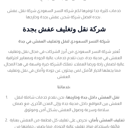
خدمات كثيرة جدا توفرها لكم شركه النسر السعودي شركة نقل عفش
بجده افضل شركة شحن عفش بجدة وخارجها .
شركة نقل وتغليف عفش بجدة
شركة النسر السعودي لنقل وتغليف العفش في جدة
تُعتبر شركة النسر السعودي من أبرز الشركات في مجال نقل وتغليف
العفش في مدينة جدة، حيث تقدم خدمات عالية الجودة وبمعايير احترافية
عالية لضمان راحة ورضا العملاء. تمتلك الشركة خبرة واسعة في هذا المجال،
مما يجعلها الخيار الأمثل لمن يبحثون عن جودة وأمان في نقل وتغليف
العفش.
خدماتنا:
نقل العفش داخل جدة وخارجها:
نحن نقدم خدمات شاملة لنقل
العفش بين المواقع داخل مدينة جدة وإلى المدن الأخرى، مع ضمان
سلامة وسرعة وصول العفش بشكل آمن وموثوق.
تغليف العفش بأمان:
نحرص على تغليف كل قطعة من العفش بعناية
فائقة باستخدام مواد تغليف عالية الجودة، مما يضمن حمايتها من