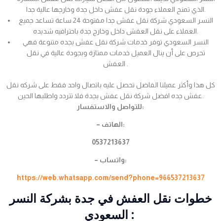
الذي تمنح العملاء جودة نقل عفش داخل جدة وخارجها عالية جدا.
النسر السعودي شركة نقل عفش جدا مفتوحة 24 ساعة تساعد جميع
العملاء على نقل العفش داخل وخارج جدة باحترافيه شديده.
النسر السعودي توفر خدمات شركة نقل عفش بجده متنوعة فهي
تحرص على أن ينال العميل خدمات ممتازة وبجودة عالية في نقل
العفش .
كل هذا وأكثر عميلنا الفاضل تحصل عليه باتصال واحد فقط على شركه نقل
عفش جده افضل شركة نقل عفش بجدة فلا تتردد واطلبها الحين.
للتواصل والاستفسار:
– الهاتف:
0537213637
– واتساب:
https://web.whatsapp.com/send?phone=966537213637
خطوات نقل العفش في جدة بشركة النسر
السعودي :