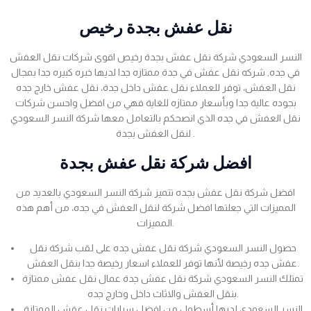
نقل عفش بجدة رخيص
النسر السعودي شركة نقل عفش بجدة رخيص اقوى شركات نقل العفش
في جده, شركه نقل عفش في جدة ممتازه جدا لديها خبره كبيره جدا بمجال
نقل العفش، توفر للعملاء نقل عفش داخل جدة، نقل عفش خارج جده
بجوده عالية جدا وبأسعار ممتازه للغاية فهي من افضل واحسن شركات
نقل العفش في جده الذي انصحكم بالتعامل معها شركة النسر السعودي
لنقل العفش بجدة .
افضل شركة نقل عفش بجدة
افضل شركة نقل عفش بجده تتميز شركة النسر السعودي بالعديد من
المميزات التي جعلتها افضل شركة لنقل العفش في جده، من أهم هذه
المميزات.
حصول النسر السعودي شركة نقل عفش جده على لقب شركة نقل
عفش جده رخيصة لأنها توفر للعملاء اسعار رخيصة جدا بنقل العفش.
تمتلك النسر السعودي شركة نقل عفش جدة عمال نقل عفش ممتازة
بنقل العفش والاثاث داخل وخارج جده.
النسر السعودي لديها أسطول من افضل سيارات نقل عفش الممتازة