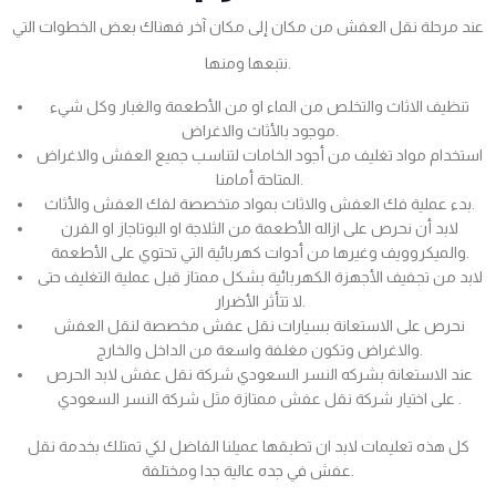
عند مرحلة نقل العفش من مكان إلى مكان آخر فهناك بعض الخطوات التي
نتبعها ومنها.
تنظيف الاثاث والتخلص من الماء او من الأطعمة والغبار وكل شيء
موجود بالأثاث والاغراض.
استخدام مواد تغليف من أجود الخامات لتناسب جميع العفش والاغراض
المتاحة أمامنا.
بدء عملية فك العفش والاثاث بمواد متخصصة لفك العفش والأثاث.
لابد أن نحرص على ازاله الأطعمة من الثلاجة او البوتاجاز او الفرن
والميكروويف وغيرها من أدوات كهربائية التي تحتوي على الأطعمة.
لابد من تجفيف الأجهزة الكهربائية بشكل ممتاز قبل عملية التغليف حتى
لا تتأثر الأضرار.
نحرص على الاستعانة بسيارات نقل عفش مخصصة لنقل العفش
والاغراض وتكون مغلفة واسعة من الداخل والخارج.
عند الاستعانة بشركه النسر السعودي شركة نقل عفش لابد الحرص
على اختيار شركة نقل عفش ممتازة مثل شركة النسر السعودي .
كل هذه تعليمات لابد ان تطبقها عميلنا الفاضل لكي تمتلك بخدمة نقل
عفش في جده عالية جدا ومختلفة.