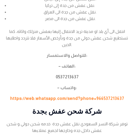
نقل عفش من جدة إلى تركيا.
نقل عفش من جدة الى العراق.
نقل عفش من جدة الى مصر.
انتقل الى أي بلد او مدينة تريد الانتقال إليها بعفش منزلك واثاثه، كما
تستطيع شحن عفش دولي من جدة وبأرخص الأسعار فلا تتردد واطلبها
الحين.
للتواصل والاستفسار:
– الهاتف:
0537213637
– واتساب:
https://web.whatsapp.com/send?phone=966537213637
شركة شحن عفش بجدة
توفر شركة النسر السعودي نقل عفش جدة خدمه شحن دولي و شحن
عفش داخل جده وخارجها لجميع عملاءها