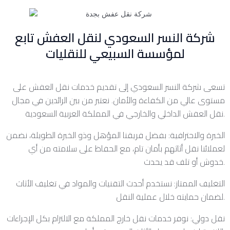
شركة النسر السعودي لنقل العفش تابع
لمؤسسة السبيعي للنقليات
تسعى شركة النسر السعودي إلى تقديم خدمات نقل العفش على
مستوى عالي من الكفاءة والأمان. نعتبر من بين الرائدين في مجال
نقل العفش الداخلي والخارجي في المملكة العربية السعودية.
الخبرة والاحترافية: بفضل فريقنا المؤهل وذو الخبرة الطويلة، نضمن
لعملائنا نقل أثاثهم بأمان تام، مع الحفاظ على سلامته من أي
خدوش أو تلف قد يحدث.
التغليف الممتاز: نستخدم أحدث التقنيات والمواد في تغليف الأثاث
لضمان حمايته خلال عملية النقل.
نقل دولي: نوفر خدمات نقل خارج المملكة مع الالتزام بكل الإجراءات