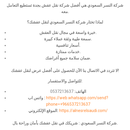
شركة النسر السعودي هي أفضل شركة نقل عفش بجدة تستطيع التعامل
معه.
لماذا تختار شركة النسر السعودي لنقل عفشك؟
خبرة واسعة في مجال نقل العفش.
سمعة طيبة وثقة عملاء كبيرة.
أسعار تنافسية.
خدمات ممتازة.
ضمان سلامة جميع أغراضك.
لا تتردد في الاتصال بنا الآن للحصول على أفضل عرض لنقل عفشك!
للتواصل والاستفسار:
الهاتف:
0537213637
https://web.whatsapp.com/send?
واتس اب :
phone=+966537213637
https://alnesrelsaudi.com/
الموقع الإلكتروني:
شركة النسر السعودي : شريكك في نقل عفشك بأمان وراحة بال.