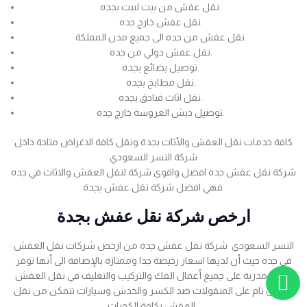
نقل عفش من بيت لبيت بجده.
نقل عفش خارج جده.
نقل عفش من جده الى جميع مدن المملكة.
نقل عفش دولي من جده.
توصيل بضائع بجده.
نقل مطابخ بجده.
نقل اثاث فنادق بجده.
توصيل دبش العروسة خارج جده.
كافة خدمات نقل العفش والأثاث بجدة ونقل كافة الاغراض متاحة داخل
شركة النسر السعودي
شركة نقل عفش جده افضل واقوى شركة لنقل العفش والاثاث في جده
فهي افضل شركة نقل عفش بجدة.
ارخص شركة نقل عفش بجدة
النسر السعودي شركة نقل عفش جدة من ارخص شركات نقل العفش
في جده حيث أن لديها اسعار رخيصة جدا وممتازة بالإضافة الى أنها توفر
عمالة مدربة على جميع أعمال الفك والتركيب والتغليف في نقل العفش
بضمان تام على المنقولات ضد الكسر والخدش وسيارات تتمكن من نقل
العفش بكافة الكميات .