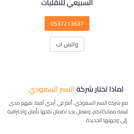
السبيعي للنقليات
0537213637
واتس اب
لماذا تختار شركة
النسر السعودي
مع شركة النسر السعودي، أنتم في أيدي آمنة. نفهم مدى
قيمة ممتلكاتكم، ونعمل بجد لضمان نقلها بأمان واحترافية
إلى وجهتها الجديدة.