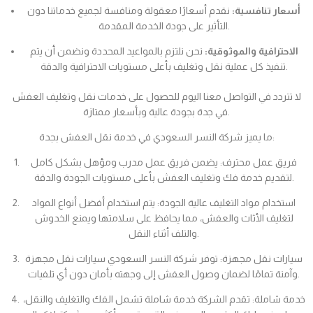
أسعار تنافسية:
نقدم أسعارًا معقولة ومنافسة لجميع خدماتنا دون
التأثير على جودة الخدمة المقدمة.
الاحترافية والموثوقية:
نحن نلتزم بالمواعيد المحددة ونضمن أن يتم
تنفيذ كل عملية نقل وتغليف بأعلى مستويات الاحترافية والدقة.
لا تتردد في التواصل معنا اليوم للحصول على خدمات نقل وتغليف العفش
في جدة بجودة عالية وبأسعار ممتازة.
ما يميز شركة النسر السعودي في خدمة نقل العفش بجدة:
فريق عمل محترف: يضمن فريق عمل مدرب ومؤهل بشكل كامل
لتقديم خدمة فك وتغليف العفش بأعلى مستويات الجودة والدقة.
استخدام مواد التغليف عالية الجودة: يتم استخدام أفضل أنواع المواد
لتغليف الأثاث والعفش، مما يحافظ على سلامتها ويمنع الخدوش
والتلف أثناء النقل.
سيارات نقل مجهزة: توفر شركة النسر السعودي سيارات نقل مجهزة
وآمنة تمامًا لضمان وصول العفش إلى وجهته بأمان دون أي تلفيات.
خدمة شاملة: تقدم الشركة خدمة شاملة تشمل الفك والتغليف والنقل،