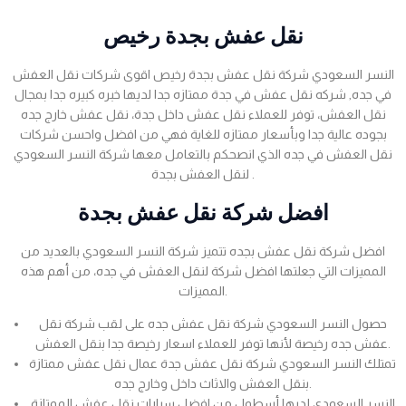
نقل عفش بجدة رخيص
النسر السعودي شركة نقل عفش بجدة رخيص اقوى شركات نقل العفش
في جده, شركه نقل عفش في جدة ممتازه جدا لديها خبره كبيره جدا بمجال
نقل العفش، توفر للعملاء نقل عفش داخل جدة، نقل عفش خارج جده
بجوده عالية جدا وبأسعار ممتازه للغاية فهي من افضل واحسن شركات
نقل العفش في جده الذي انصحكم بالتعامل معها شركة النسر السعودي
لنقل العفش بجدة .
افضل شركة نقل عفش بجدة
افضل شركة نقل عفش بجده تتميز شركة النسر السعودي بالعديد من
المميزات التي جعلتها افضل شركة لنقل العفش في جده، من أهم هذه
المميزات.
حصول النسر السعودي شركة نقل عفش جده على لقب شركة نقل
عفش جده رخيصة لأنها توفر للعملاء اسعار رخيصة جدا بنقل العفش.
تمتلك النسر السعودي شركة نقل عفش جدة عمال نقل عفش ممتازة
بنقل العفش والاثاث داخل وخارج جده.
النسر السعودي لديها أسطول من افضل سيارات نقل عفش الممتازة