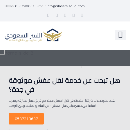
Phone:
0537213637
Email:
info@alnesrelsaudi.com
هل تبحث عن خدمة نقل عفش موثوقة
في جدة؟
نقدم لكم خدمات شركتنا المتميزة في نقل العفش بجدة. مع فريق عمل محترف ومدرب
تمامًا على جميع مراحل نقل العفش - من الفك، والتغليف، وحتى التركيب!
0537213637