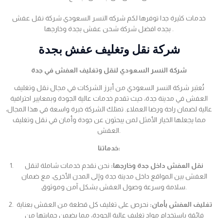
خدمات كثيرة جدا توفرها لكم شركه النسر السعودي شركة نقل عفش
بجده افضل شركة شحن عفش بجدة وخارجها .
شركة نقل وتغليف عفش بجدة
شركة النسر السعودي لنقل وتغليف العفش في جدة
تُعتبر شركة النسر السعودي من أبرز الشركات في مجال نقل وتغليف
العفش في مدينة جدة، حيث تقدم خدمات عالية الجودة وبمعايير احترافية
عالية لضمان راحة ورضا العملاء. تمتلك الشركة خبرة واسعة في هذا المجال،
مما يجعلها الخيار الأمثل لمن يبحثون عن جودة وأمان في نقل وتغليف
العفش.
خدماتنا:
نقل العفش داخل جدة وخارجها:
نحن نقدم خدمات شاملة لنقل
العفش بين المواقع داخل مدينة جدة وإلى المدن الأخرى، مع ضمان
سلامة وسرعة وصول العفش بشكل آمن وموثوق.
تغليف العفش بأمان:
نحرص على تغليف كل قطعة من العفش بعناية
فائقة باستخدام مواد تغليف عالية الجودة، مما يضمن حمايتها من