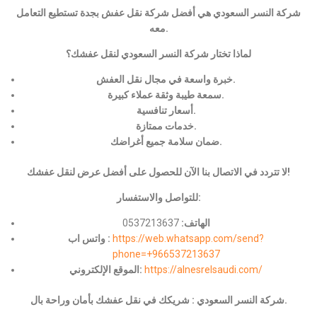
شركة النسر السعودي هي أفضل شركة نقل عفش بجدة تستطيع التعامل
معه.
لماذا تختار شركة النسر السعودي لنقل عفشك؟
خبرة واسعة في مجال نقل العفش.
سمعة طيبة وثقة عملاء كبيرة.
أسعار تنافسية.
خدمات ممتازة.
ضمان سلامة جميع أغراضك.
لا تتردد في الاتصال بنا الآن للحصول على أفضل عرض لنقل عفشك!
للتواصل والاستفسار:
الهاتف:
0537213637
https://web.whatsapp.com/send?
واتس اب :
phone=+966537213637
https://alnesrelsaudi.com/
الموقع الإلكتروني:
شركة النسر السعودي : شريكك في نقل عفشك بأمان وراحة بال.