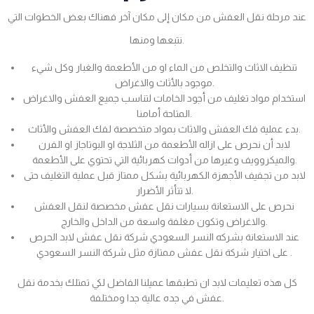
عند مرحلة نقل العفش من مكان إلى مكان آخر فهناك بعض الخطوات التي
نتبعها ومنها.
تنظيف الاثاث والتخلص من الماء او من الأطعمة والغبار وكل شيء
موجود بالأثاث والاغراض.
استخدام مواد تغليف من أجود الخامات لتناسب جميع العفش والاغراض
المتاحة أمامنا.
بدء عملية فك العفش والاثاث بمواد متخصصة لفك العفش والأثاث.
لابد أن نحرص على ازاله الأطعمة من الثلاجة او البوتاجاز او الفرن
والميكروويف وغيرها من أدوات كهربائية التي تحتوي على الأطعمة.
لابد من تجفيف الأجهزة الكهربائية بشكل ممتاز قبل عملية التغليف حتى
لا تتأثر الأضرار.
نحرص على الاستعانة بسيارات نقل عفش مخصصة لنقل العفش
والاغراض وتكون مغلفة واسعة من الداخل والخارج.
عند الاستعانة بشركه النسر السعودي شركة نقل عفش لابد الحرص
على اختيار شركة نقل عفش ممتازة مثل شركة النسر السعودي .
كل هذه تعليمات لابد ان تطبقها عميلنا الفاضل لكي تمتلك بخدمة نقل
عفش في جده عالية جدا ومختلفة.