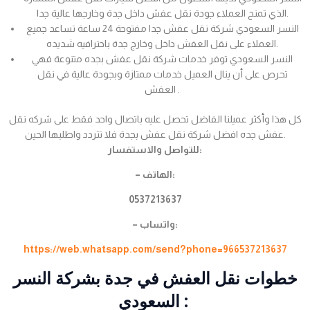
الذي تمنح العملاء جودة نقل عفش داخل جدة وخارجها عالية جدا.
النسر السعودي شركة نقل عفش جدا مفتوحة 24 ساعة تساعد جميع
العملاء على نقل العفش داخل وخارج جدة باحترافيه شديده.
النسر السعودي توفر خدمات شركة نقل عفش بجده متنوعة فهي
تحرص على أن ينال العميل خدمات ممتازة وبجودة عالية في نقل
العفش .
كل هذا وأكثر عميلنا الفاضل تحصل عليه باتصال واحد فقط على شركه نقل
عفش جده افضل شركة نقل عفش بجدة فلا تتردد واطلبها الحين.
للتواصل والاستفسار:
– الهاتف:
0537213637
– واتساب:
https://web.whatsapp.com/send?phone=966537213637
خطوات نقل العفش في جدة بشركة النسر
السعودي :