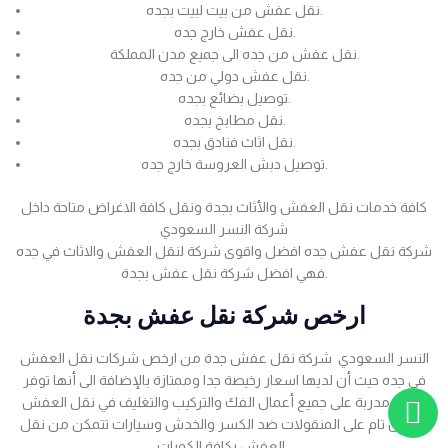
نقل عفش من بيت لبيت بجده.
نقل عفش خارج جده.
نقل عفش من جده الى جميع مدن المملكة.
نقل عفش دولي من جده.
توصيل بضائع بجده.
نقل مطابخ بجده.
نقل اثاث فنادق بجده.
توصيل دبش العروسة خارج جده.
كافة خدمات نقل العفش والأثاث بجدة ونقل كافة الاغراض متاحة داخل
شركة النسر السعودي
شركة نقل عفش جده افضل واقوى شركة لنقل العفش والاثاث في جده
فهي افضل شركة نقل عفش بجدة.
ارخص شركة نقل عفش بجدة
النسر السعودي شركة نقل عفش جدة من ارخص شركات نقل العفش
في جده حيث أن لديها اسعار رخيصة جدا وممتازة بالإضافة الى أنها توفر
عمالة مدربة على جميع أعمال الفك والتركيب والتغليف في نقل العفش
بضمان تام على المنقولات ضد الكسر والخدش وسيارات تتمكن من نقل
العفش بكافة الكميات .