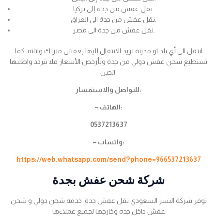
نقل عفش من جدة إلى تركيا.
نقل عفش من جدة الى العراق.
نقل عفش من جدة الى مصر.
انتقل الى أي بلد او مدينة تريد الانتقال إليها بعفش منزلك واثاثه، كما
تستطيع شحن عفش دولي من جدة وبأرخص الأسعار فلا تتردد واطلبها
الحين.
للتواصل والاستفسار:
– الهاتف:
0537213637
– واتساب:
https://web.whatsapp.com/send?phone=966537213637
شركة شحن عفش بجدة
توفر شركة النسر السعودي نقل عفش جدة خدمه شحن دولي و شحن
عفش داخل جده وخارجها لجميع عملاءها