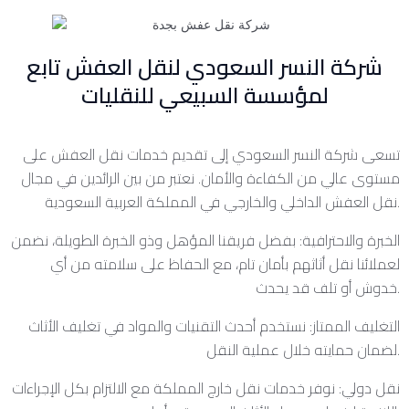
شركة النسر السعودي لنقل العفش تابع
لمؤسسة السبيعي للنقليات
تسعى شركة النسر السعودي إلى تقديم خدمات نقل العفش على
مستوى عالي من الكفاءة والأمان. نعتبر من بين الرائدين في مجال
نقل العفش الداخلي والخارجي في المملكة العربية السعودية.
الخبرة والاحترافية: بفضل فريقنا المؤهل وذو الخبرة الطويلة، نضمن
لعملائنا نقل أثاثهم بأمان تام، مع الحفاظ على سلامته من أي
خدوش أو تلف قد يحدث.
التغليف الممتاز: نستخدم أحدث التقنيات والمواد في تغليف الأثاث
لضمان حمايته خلال عملية النقل.
نقل دولي: نوفر خدمات نقل خارج المملكة مع الالتزام بكل الإجراءات