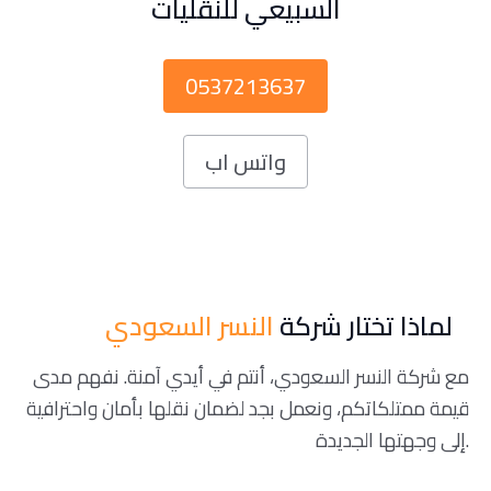
السبيعي للنقليات
0537213637
واتس اب
لماذا تختار شركة
النسر السعودي
مع شركة النسر السعودي، أنتم في أيدي آمنة. نفهم مدى
قيمة ممتلكاتكم، ونعمل بجد لضمان نقلها بأمان واحترافية
إلى وجهتها الجديدة.