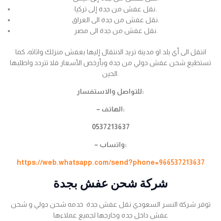
نقل عفش من جدة إلى تركيا.
نقل عفش من جدة الى العراق.
نقل عفش من جدة الى مصر.
انتقل الى أي بلد او مدينة تريد الانتقال إليها بعفش منزلك واثاثه، كما
تستطيع شحن عفش دولي من جدة وبأرخص الأسعار فلا تتردد واطلبها
الحين.
للتواصل والاستفسار:
– الهاتف:
0537213637
– واتساب:
https://web.whatsapp.com/send?phone=966537213637
شركة شحن عفش بجدة
توفر شركة النسر السعودي نقل عفش جدة خدمه شحن دولي و شحن
عفش داخل جده وخارجها لجميع عملاءها