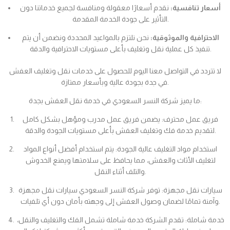
أسعار تنافسية:
نقدم أسعارًا معقولة ومنافسة لجميع خدماتنا دون
التأثير على جودة الخدمة المقدمة.
الاحترافية والموثوقية:
نحن نلتزم بالمواعيد المحددة ونضمن أن يتم
تنفيذ كل عملية نقل وتغليف بأعلى مستويات الاحترافية والدقة.
لا تتردد في التواصل معنا اليوم للحصول على خدمات نقل وتغليف العفش
في جدة بجودة عالية وبأسعار ممتازة.
ما يميز شركة النسر السعودي في خدمة نقل العفش بجدة:
فريق عمل محترف: يضمن فريق عمل مدرب ومؤهل بشكل كامل
لتقديم خدمة فك وتغليف العفش بأعلى مستويات الجودة والدقة.
استخدام مواد التغليف عالية الجودة: يتم استخدام أفضل أنواع المواد
لتغليف الأثاث والعفش، مما يحافظ على سلامتها ويمنع الخدوش
والتلف أثناء النقل.
سيارات نقل مجهزة: توفر شركة النسر السعودي سيارات نقل مجهزة
وآمنة تمامًا لضمان وصول العفش إلى وجهته بأمان دون أي تلفيات.
خدمة شاملة: تقدم الشركة خدمة شاملة تشمل الفك والتغليف والنقل،