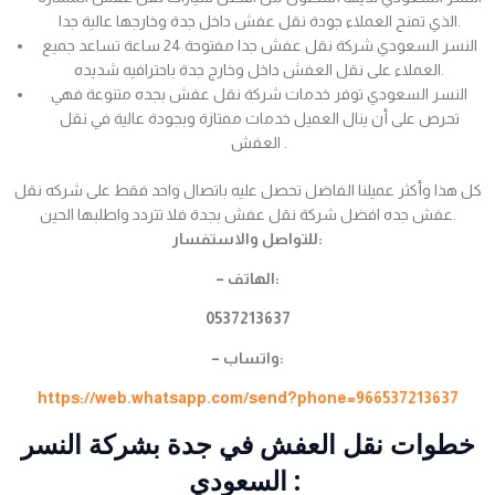
الذي تمنح العملاء جودة نقل عفش داخل جدة وخارجها عالية جدا.
النسر السعودي شركة نقل عفش جدا مفتوحة 24 ساعة تساعد جميع
العملاء على نقل العفش داخل وخارج جدة باحترافيه شديده.
النسر السعودي توفر خدمات شركة نقل عفش بجده متنوعة فهي
تحرص على أن ينال العميل خدمات ممتازة وبجودة عالية في نقل
العفش .
كل هذا وأكثر عميلنا الفاضل تحصل عليه باتصال واحد فقط على شركه نقل
عفش جده افضل شركة نقل عفش بجدة فلا تتردد واطلبها الحين.
للتواصل والاستفسار:
– الهاتف:
0537213637
– واتساب:
https://web.whatsapp.com/send?phone=966537213637
خطوات نقل العفش في جدة بشركة النسر
السعودي :