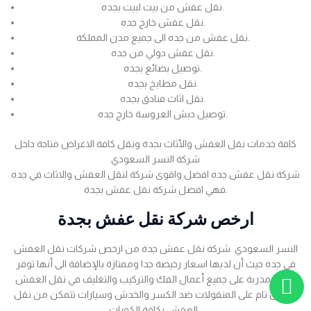
نقل عفش من بيت لبيت بجده.
نقل عفش خارج جده.
نقل عفش من جده الى جميع مدن المملكة.
نقل عفش دولي من جده.
توصيل بضائع بجده.
نقل مطابخ بجده.
نقل اثاث فنادق بجده.
توصيل دبش العروسة خارج جده.
كافة خدمات نقل العفش والأثاث بجدة ونقل كافة الاغراض متاحة داخل
شركة النسر السعودي
شركة نقل عفش جده افضل واقوى شركة لنقل العفش والاثاث في جده
فهي افضل شركة نقل عفش بجدة.
ارخص شركة نقل عفش بجدة
النسر السعودي شركة نقل عفش جدة من ارخص شركات نقل العفش
في جده حيث أن لديها اسعار رخيصة جدا وممتازة بالإضافة الى أنها توفر
عمالة مدربة على جميع أعمال الفك والتركيب والتغليف في نقل العفش
بضمان تام على المنقولات ضد الكسر والخدش وسيارات تتمكن من نقل
العفش بكافة الكميات .