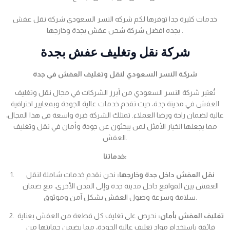
خدمات كثيرة جدا توفرها لكم شركه النسر السعودي شركة نقل عفش
بجده افضل شركة شحن عفش بجدة وخارجها .
شركة نقل وتغليف عفش بجدة
شركة النسر السعودي لنقل وتغليف العفش في جدة
تُعتبر شركة النسر السعودي من أبرز الشركات في مجال نقل وتغليف
العفش في مدينة جدة، حيث تقدم خدمات عالية الجودة وبمعايير احترافية
عالية لضمان راحة ورضا العملاء. تمتلك الشركة خبرة واسعة في هذا المجال،
مما يجعلها الخيار الأمثل لمن يبحثون عن جودة وأمان في نقل وتغليف
العفش.
خدماتنا:
نقل العفش داخل جدة وخارجها:
نحن نقدم خدمات شاملة لنقل
العفش بين المواقع داخل مدينة جدة وإلى المدن الأخرى، مع ضمان
سلامة وسرعة وصول العفش بشكل آمن وموثوق.
تغليف العفش بأمان:
نحرص على تغليف كل قطعة من العفش بعناية
فائقة باستخدام مواد تغليف عالية الجودة، مما يضمن حمايتها من