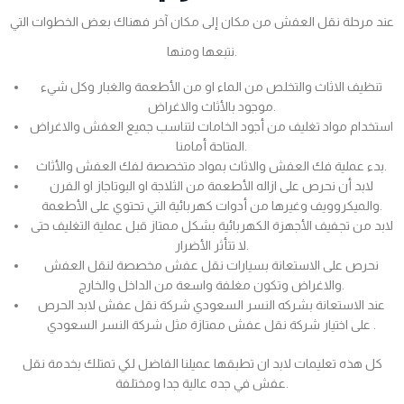
عند مرحلة نقل العفش من مكان إلى مكان آخر فهناك بعض الخطوات التي
نتبعها ومنها.
تنظيف الاثاث والتخلص من الماء او من الأطعمة والغبار وكل شيء
موجود بالأثاث والاغراض.
استخدام مواد تغليف من أجود الخامات لتناسب جميع العفش والاغراض
المتاحة أمامنا.
بدء عملية فك العفش والاثاث بمواد متخصصة لفك العفش والأثاث.
لابد أن نحرص على ازاله الأطعمة من الثلاجة او البوتاجاز او الفرن
والميكروويف وغيرها من أدوات كهربائية التي تحتوي على الأطعمة.
لابد من تجفيف الأجهزة الكهربائية بشكل ممتاز قبل عملية التغليف حتى
لا تتأثر الأضرار.
نحرص على الاستعانة بسيارات نقل عفش مخصصة لنقل العفش
والاغراض وتكون مغلفة واسعة من الداخل والخارج.
عند الاستعانة بشركه النسر السعودي شركة نقل عفش لابد الحرص
على اختيار شركة نقل عفش ممتازة مثل شركة النسر السعودي .
كل هذه تعليمات لابد ان تطبقها عميلنا الفاضل لكي تمتلك بخدمة نقل
عفش في جده عالية جدا ومختلفة.