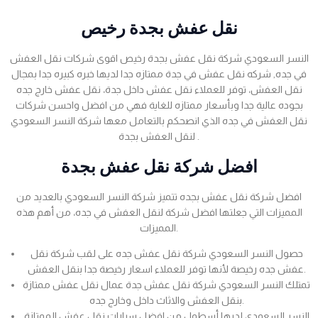
نقل عفش بجدة رخيص
النسر السعودي شركة نقل عفش بجدة رخيص اقوى شركات نقل العفش
في جده, شركه نقل عفش في جدة ممتازه جدا لديها خبره كبيره جدا بمجال
نقل العفش، توفر للعملاء نقل عفش داخل جدة، نقل عفش خارج جده
بجوده عالية جدا وبأسعار ممتازه للغاية فهي من افضل واحسن شركات
نقل العفش في جده الذي انصحكم بالتعامل معها شركة النسر السعودي
لنقل العفش بجدة .
افضل شركة نقل عفش بجدة
افضل شركة نقل عفش بجده تتميز شركة النسر السعودي بالعديد من
المميزات التي جعلتها افضل شركة لنقل العفش في جده، من أهم هذه
المميزات.
حصول النسر السعودي شركة نقل عفش جده على لقب شركة نقل
عفش جده رخيصة لأنها توفر للعملاء اسعار رخيصة جدا بنقل العفش.
تمتلك النسر السعودي شركة نقل عفش جدة عمال نقل عفش ممتازة
بنقل العفش والاثاث داخل وخارج جده.
النسر السعودي لديها أسطول من افضل سيارات نقل عفش الممتازة