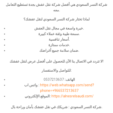
شركة النسر السعودي هي أفضل شركة نقل عفش بجدة تستطيع التعامل
معه.
لماذا تختار شركة النسر السعودي لنقل عفشك؟
خبرة واسعة في مجال نقل العفش.
سمعة طيبة وثقة عملاء كبيرة.
أسعار تنافسية.
خدمات ممتازة.
ضمان سلامة جميع أغراضك.
لا تتردد في الاتصال بنا الآن للحصول على أفضل عرض لنقل عفشك!
للتواصل والاستفسار:
الهاتف:
0537213637
https://web.whatsapp.com/send?
واتس اب :
phone=+966537213637
https://alnesrelsaudi.com/
الموقع الإلكتروني:
شركة النسر السعودي : شريكك في نقل عفشك بأمان وراحة بال.