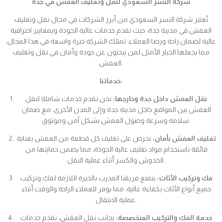
شركة النسر السعودي لنقل وتغليف العفش في جدة
تُعتبر شركة النسر السعودي من أبرز الشركات في مجال نقل وتغليف
العفش في مدينة جدة، حيث تقدم خدمات عالية الجودة وبمعايير احترافية
عالية لضمان راحة ورضا العملاء. تمتلك الشركة خبرة واسعة في هذا المجال،
مما يجعلها الخيار الأمثل لمن يبحثون عن جودة وأمان في نقل وتغليف
العفش.
خدماتنا:
نقل العفش داخل جدة وخارجها:
نحن نقدم خدمات شاملة لنقل
العفش بين المواقع داخل مدينة جدة وإلى المدن الأخرى، مع ضمان
سلامة وسرعة وصول العفش بشكل آمن وموثوق.
تغليف العفش بأمان:
نحرص على تغليف كل قطعة من العفش بعناية
فائقة باستخدام مواد تغليف عالية الجودة، مما يضمن حمايتها من
الخدوش والكسر أثناء عملية النقل.
فك وتركيب الأثاث:
يتمتع فريقنا المدرب بالخبرة اللازمة لفك وتركيب
جميع أنواع الأثاث بكفاءة عالية، مما يوفر للعملاء الراحة والوقت أثناء
عملية الانتقال.
خدمة الفك والتركيب المتخصصة:
بجانب نقل العفش، نقدم خدمات