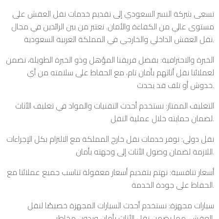
تسعى شركة النسر السعودي إلى تقديم خدمات نقل العفش على
مستوى عالي من الكفاءة والأمان. نعتبر من بين الرائدين في مجال
نقل العفش الداخلي والخارجي في المملكة العربية السعودية.
الخبرة والاحترافية: بفضل فريقنا المؤهل وذو الخبرة الطويلة، نضمن
لعملائنا نقل أثاثهم بأمان تام، مع الحفاظ على سلامته من أي
خدوش أو تلف قد يحدث.
التغليف الممتاز: نستخدم أحدث التقنيات والمواد في تغليف الأثاث
لضمان حمايته خلال عملية النقل.
نقل دولي: نوفر خدمات نقل خارج المملكة مع الالتزام بكل الإجراءات
اللازمة لضمان وصول الأثاث إلى وجهته بأمان.
أسعار تنافسية: نهتم بتقديم أسعار معقولة تناسب جميع عملائنا مع
الحفاظ على جودة الخدمة.
سيارات مجهزة: نستخدم أحدث السيارات المجهزة خصيصًا لنقل
العفش، مما يضمن نقل الأثاث بأمان وبدون مخاطر.