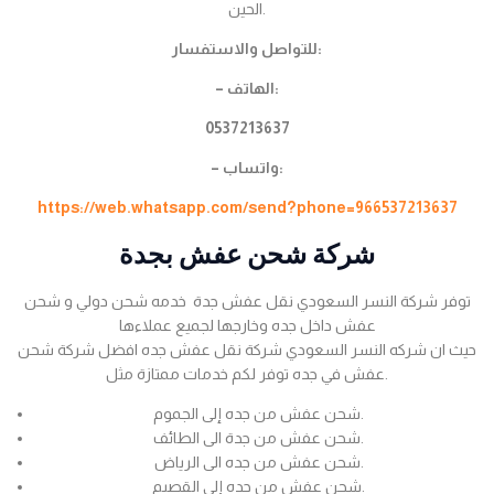
الحين.
للتواصل والاستفسار:
– الهاتف:
0537213637
– واتساب:
https://web.whatsapp.com/send?phone=966537213637
شركة شحن عفش بجدة
توفر شركة النسر السعودي نقل عفش جدة خدمه شحن دولي و شحن
عفش داخل جده وخارجها لجميع عملاءها
حيث ان شركه النسر السعودي شركة نقل عفش جده افضل شركة شحن
عفش في جده توفر لكم خدمات ممتازة مثل.
شحن عفش من جده إلى الجموم.
شحن عفش من جدة الى الطائف.
شحن عفش من جده الى الرياض.
شحن عفش من جده إلى القصيم.