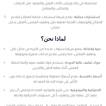
متخصصة في فك وتركيب الأثاث الثقيل والمعقد مثل الخزانات
والمكاتب والمطابخ.
استشارات مجانية:
يقدم فريقنا استشارات مجانية للعملاء لتقديم
النصائح والتوجيهات اللازمة لعملية نقل وتغليف العفش بأفضل شكل
ممكن.
لماذا نحن؟
خبرة وكفاءة:
يتمتع فريقنا بسنوات عديدة من الخبرة في مجال نقل
وتغليف العفش، مما يضمن تقديم خدمات متميزة وموثوقة.
مواد تغليف عالية الجودة:
نستخدم مواد تغليف متينة وآمنة لحماية
العفش أثناء عملية النقل والتخزين.
أسعار تنافسية:
نقدم أسعارًا معقولة ومنافسة لجميع خدماتنا دون
التأثير على جودة الخدمة المقدمة.
الاحترافية والموثوقية:
نحن نلتزم بالمواعيد المحددة ونضمن أن يتم
تنفيذ كل عملية نقل وتغليف بأعلى مستويات الاحترافية والدقة.
لا تتردد في التواصل معنا اليوم للحصول على خدمات نقل وتغليف العفش