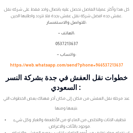
كل هذا وأكثر عميلنا الفاضل تحصل عليه باتصال واحد فقط على شركه نقل
عفش جده افضل شركة نقل عفش بجدة فلا تتردد واطلبها الحين.
للتواصل والاستفسار:
– الهاتف:
0537213637
– واتساب:
https://web.whatsapp.com/send?phone=966537213637
خطوات نقل العفش في جدة بشركة النسر
السعودي :
عند مرحلة نقل العفش من مكان إلى مكان آخر فهناك بعض الخطوات التي
نتبعها ومنها.
تنظيف الاثاث والتخلص من الماء او من الأطعمة والغبار وكل شيء
موجود بالأثاث والاغراض.
استخدام مواد تغليف من أجود الخامات لتناسب جميع العفش والاغراض