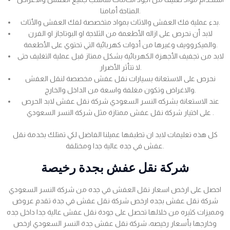
المتاحة أمامنا.
بدء عملية فك العفش والاثاث بمواد متخصصة لفك العفش والأثاث.
لابد أن نحرص على ازاله الأطعمة من الثلاجة او البوتاجاز او الفرن
والميكروويف وغيرها من أدوات كهربائية التي تحتوي على الأطعمة.
لابد من تجفيف الأجهزة الكهربائية بشكل ممتاز قبل عملية التغليف حتى
لا تتأثر الأضرار.
نحرص على الاستعانة بسيارات نقل عفش مخصصة لنقل العفش
والاغراض وتكون مغلفة واسعة من الداخل والخارج.
عند الاستعانة بشركه النسر السعودي شركة نقل عفش لابد الحرص
على اختيار شركة نقل عفش ممتازة مثل شركة النسر السعودي .
كل هذه تعليمات لابد ان تطبقها عميلنا الفاضل لكي تمتلك بخدمة نقل
عفش في جده عالية جدا ومختلفة.
شركة نقل عفش بجدة رخيصة
احصل على ارخص اسعار نقل العفش في جده من شركة النسر السعودي
شركة نقل عفش بجده ارخص شركة نقل عفش في جدة تقدم عروض
ومميزات كثيره من خلالها تحصل على جودة نقل عفش عالية جدا داخل جده
وخارجها بأسعار رخيصه، شركة نقل عفش جدة النسر السعودي ارخص