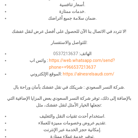
أسعار تنافسية.
خدمات ممتازة.
ضمان سلامة جميع أغراضك.
لا تتردد في الاتصال بنا الآن للحصول على أفضل عرض لنقل عفشك!
للتواصل والاستفسار:
الهاتف:
0537213637
https://web.whatsapp.com/send?
واتس اب :
phone=+966537213637
https://alnesrelsaudi.com/
الموقع الإلكتروني:
شركة النسر السعودي : شريكك في نقل عفشك بأمان وراحة بال.
بالإضافة إلى ذلك، توفر شركة النسر السعودي بعض المزايا الإضافية التي
تجعلها الخيار الأمثل لنقل عفشك، مثل:
استخدام أحدث تقنيات النقل والتغليف.
تقديم عروض وخصومات مميزة للعملاء.
إمكانية حجز الخدمة عبر الإنترنت.
توفير خدمة عملاء ممتازة.