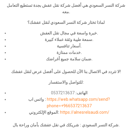
شركة النسر السعودي هي أفضل شركة نقل عفش بجدة تستطيع التعامل
معه.
لماذا تختار شركة النسر السعودي لنقل عفشك؟
خبرة واسعة في مجال نقل العفش.
سمعة طيبة وثقة عملاء كبيرة.
أسعار تنافسية.
خدمات ممتازة.
ضمان سلامة جميع أغراضك.
لا تتردد في الاتصال بنا الآن للحصول على أفضل عرض لنقل عفشك!
للتواصل والاستفسار:
الهاتف:
0537213637
https://web.whatsapp.com/send?
واتس اب :
phone=+966537213637
https://alnesrelsaudi.com/
الموقع الإلكتروني:
شركة النسر السعودي : شريكك في نقل عفشك بأمان وراحة بال.