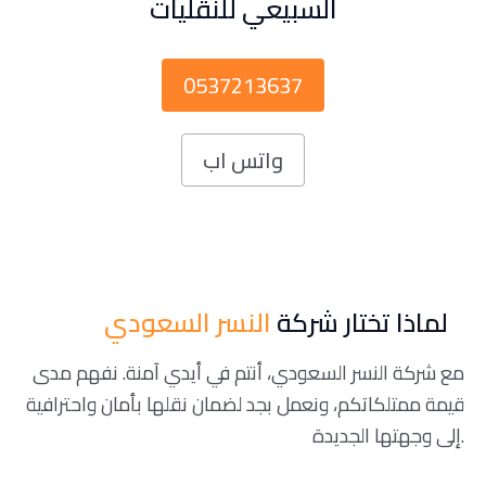
السبيعي للنقليات
0537213637
واتس اب
لماذا تختار شركة
النسر السعودي
مع شركة النسر السعودي، أنتم في أيدي آمنة. نفهم مدى
قيمة ممتلكاتكم، ونعمل بجد لضمان نقلها بأمان واحترافية
إلى وجهتها الجديدة.