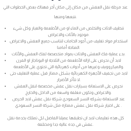
عند مرحلة نقل العفش من مكان إلى مكان آخر فهناك بعض الخطوات التي
نتبعها ومنها.
تنظيف الاثاث والتخلص من الماء او من الأطعمة والغبار وكل شيء
موجود بالأثاث والاغراض.
استخدام مواد تغليف من أجود الخامات لتناسب جميع العفش والاغراض
المتاحة أمامنا.
بدء عملية فك العفش والاثاث بمواد متخصصة لفك العفش والأثاث.
لابد أن نحرص على ازاله الأطعمة من الثلاجة او البوتاجاز او الفرن
والميكروويف وغيرها من أدوات كهربائية التي تحتوي على الأطعمة.
لابد من تجفيف الأجهزة الكهربائية بشكل ممتاز قبل عملية التغليف حتى
لا تتأثر الأضرار.
نحرص على الاستعانة بسيارات نقل عفش مخصصة لنقل العفش
والاغراض وتكون مغلفة واسعة من الداخل والخارج.
عند الاستعانة بشركه النسر السعودي شركة نقل عفش لابد الحرص
على اختيار شركة نقل عفش ممتازة مثل شركة النسر السعودي .
كل هذه تعليمات لابد ان تطبقها عميلنا الفاضل لكي تمتلك بخدمة نقل
عفش في جده عالية جدا ومختلفة.