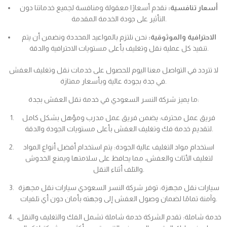
أسعار تنافسية:
نقدم أسعارًا معقولة ومنافسة لجميع خدماتنا دون
التأثير على جودة الخدمة المقدمة.
الاحترافية والموثوقية:
نحن نلتزم بالمواعيد المحددة ونضمن أن يتم
تنفيذ كل عملية نقل وتغليف بأعلى مستويات الاحترافية والدقة.
لا تتردد في التواصل معنا اليوم للحصول على خدمات نقل وتغليف العفش
في جدة بجودة عالية وبأسعار ممتازة.
ما يميز شركة النسر السعودي في خدمة نقل العفش بجدة:
فريق عمل محترف: يضمن فريق عمل مدرب ومؤهل بشكل كامل
لتقديم خدمة فك وتغليف العفش بأعلى مستويات الجودة والدقة.
استخدام مواد التغليف عالية الجودة: يتم استخدام أفضل أنواع المواد
لتغليف الأثاث والعفش، مما يحافظ على سلامتها ويمنع الخدوش
والتلف أثناء النقل.
سيارات نقل مجهزة: توفر شركة النسر السعودي سيارات نقل مجهزة
وآمنة تمامًا لضمان وصول العفش إلى وجهته بأمان دون أي تلفيات.
خدمة شاملة: تقدم الشركة خدمة شاملة تشمل الفك والتغليف والنقل،