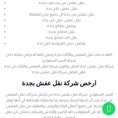
نقل عفش من بيت لبيت بجده.
نقل عفش خارج جده.
نقل عفش من جده الى جميع مدن المملكة.
نقل عفش دولي من جده.
توصيل بضائع بجده.
نقل مطابخ بجده.
نقل اثاث فنادق بجده.
توصيل دبش العروسة خارج جده.
كافة خدمات نقل العفش والأثاث بجدة ونقل كافة الاغراض متاحة داخل
شركة النسر السعودي
شركة نقل عفش جده افضل واقوى شركة لنقل العفش والاثاث في جده
فهي افضل شركة نقل عفش بجدة.
ارخص شركة نقل عفش بجدة
النسر السعودي شركة نقل عفش جدة من ارخص شركات نقل العفش
في جده حيث أن لديها اسعار رخيصة جدا وممتازة بالإضافة الى أنها توفر
عمالة مدربة على جميع أعمال الفك والتركيب والتغليف في نقل العفش
بضمان تام على المنقولات ضد الكسر والخدش وسيارات تتمكن من نقل
العفش بكافة الكميات .