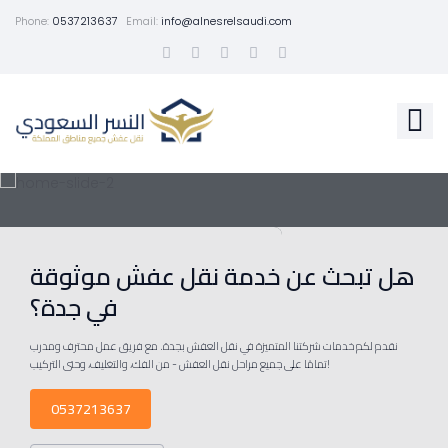
Phone:
0537213637
Email:
info@alnesrelsaudi.com
هل تبحث عن خدمة نقل عفش موثوقة
في جدة؟
نقدم لكم خدمات شركتنا المتميزة في نقل العفش بجدة. مع فريق عمل محترف ومدرب
تمامًا على جميع مراحل نقل العفش - من الفك، والتغليف، وحتى التركيب!
0537213637