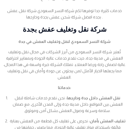
خدمات كثيرة جدا توفرها لكم شركه النسر السعودي شركة نقل عفش
بجده افضل شركة شحن عفش بجدة وخارجها .
شركة نقل وتغليف عفش بجدة
شركة النسر السعودي لنقل وتغليف العفش في جدة
تُعتبر شركة النسر السعودي من أبرز الشركات في مجال نقل وتغليف
العفش في مدينة جدة، حيث تقدم خدمات عالية الجودة وبمعايير احترافية
عالية لضمان راحة ورضا العملاء. تمتلك الشركة خبرة واسعة في هذا المجال،
مما يجعلها الخيار الأمثل لمن يبحثون عن جودة وأمان في نقل وتغليف
العفش.
خدماتنا:
نقل العفش داخل جدة وخارجها:
نحن نقدم خدمات شاملة لنقل
العفش بين المواقع داخل مدينة جدة وإلى المدن الأخرى، مع ضمان
سلامة وسرعة وصول العفش بشكل آمن وموثوق.
تغليف العفش بأمان:
نحرص على تغليف كل قطعة من العفش بعناية
فائقة باستخدام مواد تغليف عالية الجودة، مما يضمن حمايتها من