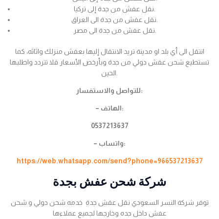
نقل عفش من جدة إلى تركيا.
نقل عفش من جدة الى العراق.
نقل عفش من جدة الى مصر.
انتقل الى أي بلد او مدينة تريد الانتقال إليها بعفش منزلك واثاثه، كما
تستطيع شحن عفش دولي من جدة وبأرخص الأسعار فلا تتردد واطلبها
الحين.
للتواصل والاستفسار:
– الهاتف:
0537213637
– واتساب:
https://web.whatsapp.com/send?phone=966537213637
شركة شحن عفش بجدة
توفر شركة النسر السعودي نقل عفش جدة خدمه شحن دولي و شحن
عفش داخل جده وخارجها لجميع عملاءها