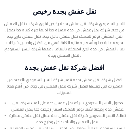
نقل عفش بجدة رخيص
النسر السعودي شركة نقل عفش بجدة رخيص اقوى شركات نقل العفش
في جده, شركه نقل عفش في جدة ممتازه جدا لديها خبره كبيره جدا بمجال
نقل العفش، توفر للعملاء نقل عفش داخل جدة، نقل عفش خارج جده
بجوده عالية جدا وبأسعار ممتازه للغاية فهي من افضل واحسن شركات
نقل العفش في جده الذي انصحكم بالتعامل معها شركة النسر السعودي
لنقل العفش بجدة .
افضل شركة نقل عفش بجدة
افضل شركة نقل عفش بجده تتميز شركة النسر السعودي بالعديد من
المميزات التي جعلتها افضل شركة لنقل العفش في جده، من أهم هذه
المميزات.
حصول النسر السعودي شركة نقل عفش جده على لقب شركة نقل
عفش جده رخيصة لأنها توفر للعملاء اسعار رخيصة جدا بنقل العفش.
تمتلك النسر السعودي شركة نقل عفش جدة عمال نقل عفش ممتازة
بنقل العفش والاثاث داخل وخارج جده.
النسر السعودي لديها أسطول من افضل سيارات نقل عفش الممتازة