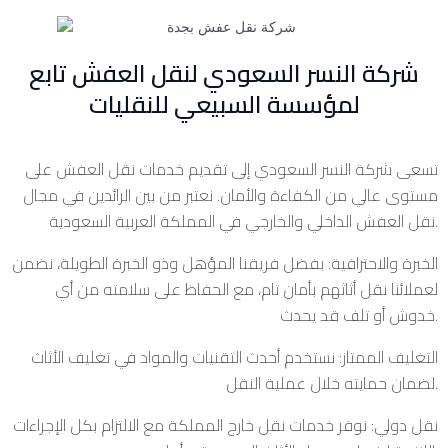
شركة النسر السعودي لنقل العفش تابع
لمؤسسة السبيعي للنقليات
تسعى شركة النسر السعودي إلى تقديم خدمات نقل العفش على
مستوى عالي من الكفاءة والأمان. نعتبر من بين الرائدين في مجال
نقل العفش الداخلي والخارجي في المملكة العربية السعودية.
الخبرة والاحترافية: بفضل فريقنا المؤهل وذو الخبرة الطويلة، نضمن
لعملائنا نقل أثاثهم بأمان تام، مع الحفاظ على سلامته من أي
خدوش أو تلف قد يحدث.
التغليف الممتاز: نستخدم أحدث التقنيات والمواد في تغليف الأثاث
لضمان حمايته خلال عملية النقل.
نقل دولي: نوفر خدمات نقل خارج المملكة مع الالتزام بكل الإجراءات