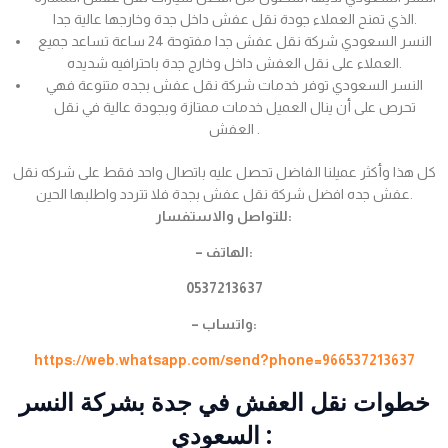
الذي تمنح العملاء جودة نقل عفش داخل جدة وخارجها عالية جدا.
النسر السعودي شركة نقل عفش جدا مفتوحة 24 ساعة تساعد جميع
العملاء على نقل العفش داخل وخارج جدة باحترافيه شديده.
النسر السعودي توفر خدمات شركة نقل عفش بجده متنوعة فهي
تحرص على أن ينال العميل خدمات ممتازة وبجودة عالية في نقل
العفش .
كل هذا وأكثر عميلنا الفاضل تحصل عليه باتصال واحد فقط على شركه نقل
عفش جده افضل شركة نقل عفش بجدة فلا تتردد واطلبها الحين.
للتواصل والاستفسار:
– الهاتف:
0537213637
– واتساب:
https://web.whatsapp.com/send?phone=966537213637
خطوات نقل العفش في جدة بشركة النسر
السعودي :