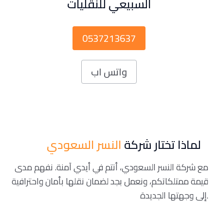
السبيعي للنقليات
0537213637
واتس اب
لماذا تختار شركة
النسر السعودي
مع شركة النسر السعودي، أنتم في أيدي آمنة. نفهم مدى
قيمة ممتلكاتكم، ونعمل بجد لضمان نقلها بأمان واحترافية
إلى وجهتها الجديدة.