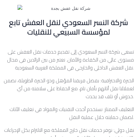
شركة النسر السعودي لنقل العفش تابع
لمؤسسة السبيعي للنقليات
تسعى شركة النسر السعودي إلى تقديم خدمات نقل العفش على
مستوى عالي من الكفاءة والأمان. نعتبر من بين الرائدين في مجال
نقل العفش الداخلي والخارجي في المملكة العربية السعودية.
الخبرة والاحترافية: بفضل فريقنا المؤهل وذو الخبرة الطويلة، نضمن
لعملائنا نقل أثاثهم بأمان تام، مع الحفاظ على سلامته من أي
خدوش أو تلف قد يحدث.
التغليف الممتاز: نستخدم أحدث التقنيات والمواد في تغليف الأثاث
لضمان حمايته خلال عملية النقل.
نقل دولي: نوفر خدمات نقل خارج المملكة مع الالتزام بكل الإجراءات