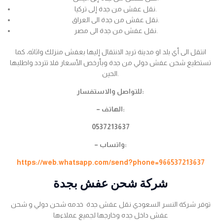
نقل عفش من جدة إلى تركيا.
نقل عفش من جدة الى العراق.
نقل عفش من جدة الى مصر.
انتقل الى أي بلد او مدينة تريد الانتقال إليها بعفش منزلك واثاثه، كما
تستطيع شحن عفش دولي من جدة وبأرخص الأسعار فلا تتردد واطلبها
الحين.
للتواصل والاستفسار:
– الهاتف:
0537213637
– واتساب:
https://web.whatsapp.com/send?phone=966537213637
شركة شحن عفش بجدة
توفر شركة النسر السعودي نقل عفش جدة خدمه شحن دولي و شحن
عفش داخل جده وخارجها لجميع عملاءها