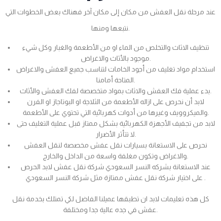
عند مرحلة نقل العفش من مكان إلى مكان آخر فهناك بعض الخطوات التي
نتبعها ومنها.
تنظيف الاثاث والتخلص من الماء او من الأطعمة والغبار وكل شيء
موجود بالأثاث والاغراض.
استخدام مواد تغليف من أجود الخامات لتناسب جميع العفش والاغراض
المتاحة أمامنا.
بدء عملية فك العفش والاثاث بمواد متخصصة لفك العفش والأثاث.
لابد أن نحرص على ازاله الأطعمة من الثلاجة او البوتاجاز او الفرن
والميكروويف وغيرها من أدوات كهربائية التي تحتوي على الأطعمة.
لابد من تجفيف الأجهزة الكهربائية بشكل ممتاز قبل عملية التغليف حتى
لا تتأثر الأضرار.
نحرص على الاستعانة بسيارات نقل عفش مخصصة لنقل العفش
والاغراض وتكون مغلفة واسعة من الداخل والخارج.
عند الاستعانة بشركه النسر السعودي شركة نقل عفش لابد الحرص
على اختيار شركة نقل عفش ممتازة مثل شركة النسر السعودي .
كل هذه تعليمات لابد ان تطبقها عميلنا الفاضل لكي تمتلك بخدمة نقل
عفش في جده عالية جدا ومختلفة.