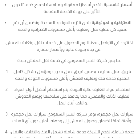
أسعار تنافسية:
نقدم أسعارًا معقولة ومنافسة لجميع خدماتنا دون
التأثير على جودة الخدمة المقدمة.
الاحترافية والموثوقية:
نحن نلتزم بالمواعيد المحددة ونضمن أن يتم
تنفيذ كل عملية نقل وتغليف بأعلى مستويات الاحترافية والدقة.
لا تتردد في التواصل معنا اليوم للحصول على خدمات نقل وتغليف العفش
في جدة بجودة عالية وبأسعار ممتازة.
ما يميز شركة النسر السعودي في خدمة نقل العفش بجدة:
فريق عمل محترف: يضمن فريق عمل مدرب ومؤهل بشكل كامل
لتقديم خدمة فك وتغليف العفش بأعلى مستويات الجودة والدقة.
استخدام مواد التغليف عالية الجودة: يتم استخدام أفضل أنواع المواد
لتغليف الأثاث والعفش، مما يحافظ على سلامتها ويمنع الخدوش
والتلف أثناء النقل.
سيارات نقل مجهزة: توفر شركة النسر السعودي سيارات نقل مجهزة
وآمنة تمامًا لضمان وصول العفش إلى وجهته بأمان دون أي تلفيات.
خدمة شاملة: تقدم الشركة خدمة شاملة تشمل الفك والتغليف والنقل،