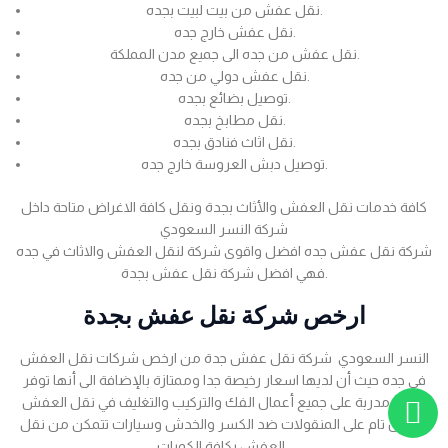
نقل عفش من بيت لبيت بجده.
نقل عفش خارج جده.
نقل عفش من جده الى جميع مدن المملكة.
نقل عفش دولي من جده.
توصيل بضائع بجده.
نقل مطابخ بجده.
نقل اثاث فنادق بجده.
توصيل دبش العروسة خارج جده.
كافة خدمات نقل العفش والأثاث بجدة ونقل كافة الاغراض متاحة داخل
شركة النسر السعودي
شركة نقل عفش جده افضل واقوى شركة لنقل العفش والاثاث في جده
فهي افضل شركة نقل عفش بجدة.
ارخص شركة نقل عفش بجدة
النسر السعودي شركة نقل عفش جدة من ارخص شركات نقل العفش
في جده حيث أن لديها اسعار رخيصة جدا وممتازة بالإضافة الى أنها توفر
عمالة مدربة على جميع أعمال الفك والتركيب والتغليف في نقل العفش
بضمان تام على المنقولات ضد الكسر والخدش وسيارات تتمكن من نقل
العفش بكافة الكميات .