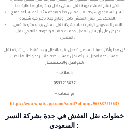
الذي تمنح العملاء جودة نقل عفش داخل جدة وخارجها عالية جدا.
النسر السعودي شركة نقل عفش جدا مفتوحة 24 ساعة تساعد جميع
العملاء على نقل العفش داخل وخارج جدة باحترافيه شديده.
النسر السعودي توفر خدمات شركة نقل عفش بجده متنوعة فهي
تحرص على أن ينال العميل خدمات ممتازة وبجودة عالية في نقل
العفش .
كل هذا وأكثر عميلنا الفاضل تحصل عليه باتصال واحد فقط على شركه نقل
عفش جده افضل شركة نقل عفش بجدة فلا تتردد واطلبها الحين.
للتواصل والاستفسار:
– الهاتف:
0537213637
– واتساب:
https://web.whatsapp.com/send?phone=966537213637
خطوات نقل العفش في جدة بشركة النسر
السعودي :