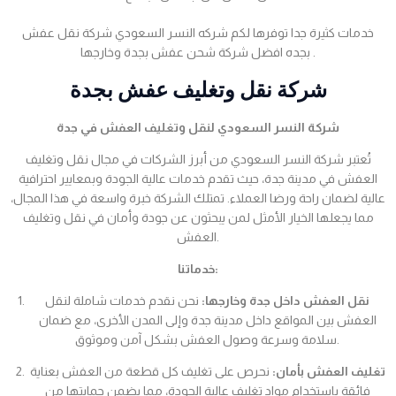
خدمات كثيرة جدا توفرها لكم شركه النسر السعودي شركة نقل عفش
بجده افضل شركة شحن عفش بجدة وخارجها .
شركة نقل وتغليف عفش بجدة
شركة النسر السعودي لنقل وتغليف العفش في جدة
تُعتبر شركة النسر السعودي من أبرز الشركات في مجال نقل وتغليف
العفش في مدينة جدة، حيث تقدم خدمات عالية الجودة وبمعايير احترافية
عالية لضمان راحة ورضا العملاء. تمتلك الشركة خبرة واسعة في هذا المجال،
مما يجعلها الخيار الأمثل لمن يبحثون عن جودة وأمان في نقل وتغليف
العفش.
خدماتنا:
نقل العفش داخل جدة وخارجها:
نحن نقدم خدمات شاملة لنقل
العفش بين المواقع داخل مدينة جدة وإلى المدن الأخرى، مع ضمان
سلامة وسرعة وصول العفش بشكل آمن وموثوق.
تغليف العفش بأمان:
نحرص على تغليف كل قطعة من العفش بعناية
فائقة باستخدام مواد تغليف عالية الجودة، مما يضمن حمايتها من