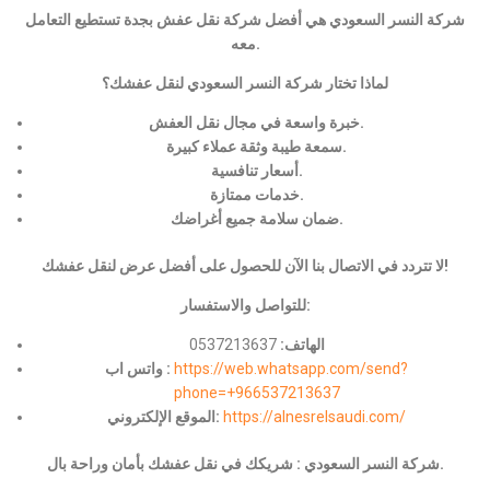
شركة النسر السعودي هي أفضل شركة نقل عفش بجدة تستطيع التعامل
معه.
لماذا تختار شركة النسر السعودي لنقل عفشك؟
خبرة واسعة في مجال نقل العفش.
سمعة طيبة وثقة عملاء كبيرة.
أسعار تنافسية.
خدمات ممتازة.
ضمان سلامة جميع أغراضك.
لا تتردد في الاتصال بنا الآن للحصول على أفضل عرض لنقل عفشك!
للتواصل والاستفسار:
الهاتف:
0537213637
https://web.whatsapp.com/send?
واتس اب :
phone=+966537213637
https://alnesrelsaudi.com/
الموقع الإلكتروني:
شركة النسر السعودي : شريكك في نقل عفشك بأمان وراحة بال.