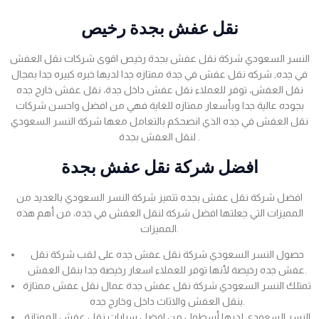
نقل عفش بجدة رخيص
النسر السعودي شركة نقل عفش بجدة رخيص اقوى شركات نقل العفش
في جده, شركه نقل عفش في جدة ممتازه جدا لديها خبره كبيره جدا بمجال
نقل العفش، توفر للعملاء نقل عفش داخل جدة، نقل عفش خارج جده
بجوده عالية جدا وبأسعار ممتازه للغاية فهي من افضل واحسن شركات
نقل العفش في جده الذي انصحكم بالتعامل معها شركة النسر السعودي
لنقل العفش بجدة .
افضل شركة نقل عفش بجدة
افضل شركة نقل عفش بجده تتميز شركة النسر السعودي بالعديد من
المميزات التي جعلتها افضل شركة لنقل العفش في جده، من أهم هذه
المميزات.
حصول النسر السعودي شركة نقل عفش جده على لقب شركة نقل
عفش جده رخيصة لأنها توفر للعملاء اسعار رخيصة جدا بنقل العفش.
تمتلك النسر السعودي شركة نقل عفش جدة عمال نقل عفش ممتازة
بنقل العفش والاثاث داخل وخارج جده.
النسر السعودي لديها أسطول من افضل سيارات نقل عفش الممتازة