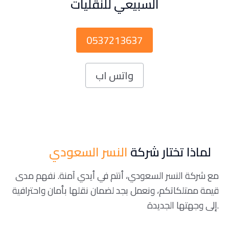
السبيعي للنقليات
0537213637
واتس اب
لماذا تختار شركة
النسر السعودي
مع شركة النسر السعودي، أنتم في أيدي آمنة. نفهم مدى
قيمة ممتلكاتكم، ونعمل بجد لضمان نقلها بأمان واحترافية
إلى وجهتها الجديدة.