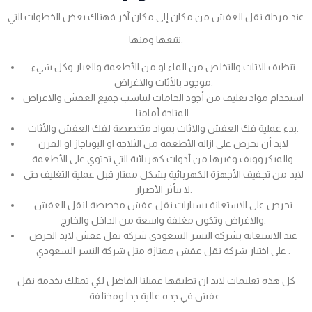
عند مرحلة نقل العفش من مكان إلى مكان آخر فهناك بعض الخطوات التي
نتبعها ومنها.
تنظيف الاثاث والتخلص من الماء او من الأطعمة والغبار وكل شيء
موجود بالأثاث والاغراض.
استخدام مواد تغليف من أجود الخامات لتناسب جميع العفش والاغراض
المتاحة أمامنا.
بدء عملية فك العفش والاثاث بمواد متخصصة لفك العفش والأثاث.
لابد أن نحرص على ازاله الأطعمة من الثلاجة او البوتاجاز او الفرن
والميكروويف وغيرها من أدوات كهربائية التي تحتوي على الأطعمة.
لابد من تجفيف الأجهزة الكهربائية بشكل ممتاز قبل عملية التغليف حتى
لا تتأثر الأضرار.
نحرص على الاستعانة بسيارات نقل عفش مخصصة لنقل العفش
والاغراض وتكون مغلفة واسعة من الداخل والخارج.
عند الاستعانة بشركه النسر السعودي شركة نقل عفش لابد الحرص
على اختيار شركة نقل عفش ممتازة مثل شركة النسر السعودي .
كل هذه تعليمات لابد ان تطبقها عميلنا الفاضل لكي تمتلك بخدمة نقل
عفش في جده عالية جدا ومختلفة.