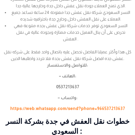
الذي تمنح العملاء جودة نقل عفش داخل جدة وخارجها عالية جدا.
النسر السعودي شركة نقل عفش جدا مفتوحة 24 ساعة تساعد جميع
العملاء على نقل العفش داخل وخارج جدة باحترافيه شديده.
النسر السعودي توفر خدمات شركة نقل عفش بجده متنوعة فهي
تحرص على أن ينال العميل خدمات ممتازة وبجودة عالية في نقل
العفش .
كل هذا وأكثر عميلنا الفاضل تحصل عليه باتصال واحد فقط على شركه نقل
عفش جده افضل شركة نقل عفش بجدة فلا تتردد واطلبها الحين.
للتواصل والاستفسار:
– الهاتف:
0537213637
– واتساب:
https://web.whatsapp.com/send?phone=966537213637
خطوات نقل العفش في جدة بشركة النسر
السعودي :