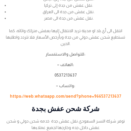
نقل عفش من جدة إلى تركيا.
نقل عفش من جدة الى العراق.
نقل عفش من جدة الى مصر.
انتقل الى أي بلد او مدينة تريد الانتقال إليها بعفش منزلك واثاثه، كما
تستطيع شحن عفش دولي من جدة وبأرخص الأسعار فلا تتردد واطلبها
الحين.
للتواصل والاستفسار:
– الهاتف:
0537213637
– واتساب:
https://web.whatsapp.com/send?phone=966537213637
شركة شحن عفش بجدة
توفر شركة النسر السعودي نقل عفش جدة خدمه شحن دولي و شحن
عفش داخل جده وخارجها لجميع عملاءها