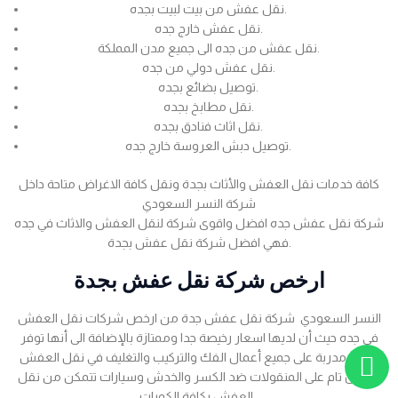
نقل عفش من بيت لبيت بجده.
نقل عفش خارج جده.
نقل عفش من جده الى جميع مدن المملكة.
نقل عفش دولي من جده.
توصيل بضائع بجده.
نقل مطابخ بجده.
نقل اثاث فنادق بجده.
توصيل دبش العروسة خارج جده.
كافة خدمات نقل العفش والأثاث بجدة ونقل كافة الاغراض متاحة داخل
شركة النسر السعودي
شركة نقل عفش جده افضل واقوى شركة لنقل العفش والاثاث في جده
فهي افضل شركة نقل عفش بجدة.
ارخص شركة نقل عفش بجدة
النسر السعودي شركة نقل عفش جدة من ارخص شركات نقل العفش
في جده حيث أن لديها اسعار رخيصة جدا وممتازة بالإضافة الى أنها توفر
عمالة مدربة على جميع أعمال الفك والتركيب والتغليف في نقل العفش
بضمان تام على المنقولات ضد الكسر والخدش وسيارات تتمكن من نقل
العفش بكافة الكميات .