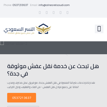
Phone:
0537213637
Email:
info@alnesrelsaudi.com
هل تبحث عن خدمة نقل عفش موثوقة
في جدة؟
نقدم لكم خدمات شركتنا المتميزة في نقل العفش بجدة. مع فريق عمل محترف ومدرب
تمامًا على جميع مراحل نقل العفش - من الفك، والتغليف، وحتى التركيب!
0537213637