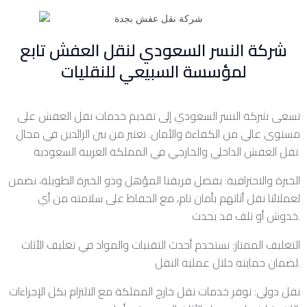
شركة النسر السعودي لنقل العفش تابع
لمؤسسة السبيعي للنقليات
تسعى شركة النسر السعودي إلى تقديم خدمات نقل العفش على
مستوى عالي من الكفاءة والأمان. نعتبر من بين الرائدين في مجال
نقل العفش الداخلي والخارجي في المملكة العربية السعودية.
الخبرة والاحترافية: بفضل فريقنا المؤهل وذو الخبرة الطويلة، نضمن
لعملائنا نقل أثاثهم بأمان تام، مع الحفاظ على سلامته من أي
خدوش أو تلف قد يحدث.
التغليف الممتاز: نستخدم أحدث التقنيات والمواد في تغليف الأثاث
لضمان حمايته خلال عملية النقل.
نقل دولي: نوفر خدمات نقل خارج المملكة مع الالتزام بكل الإجراءات