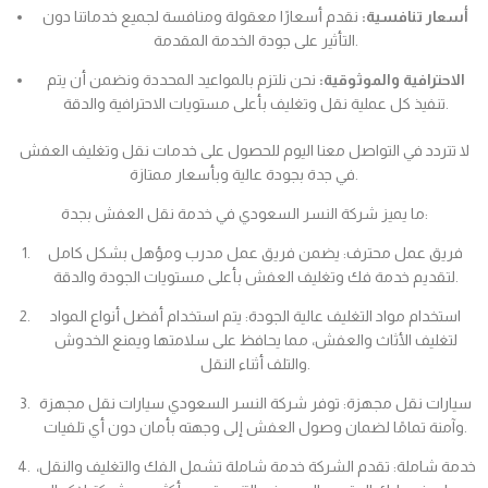
أسعار تنافسية:
نقدم أسعارًا معقولة ومنافسة لجميع خدماتنا دون
التأثير على جودة الخدمة المقدمة.
الاحترافية والموثوقية:
نحن نلتزم بالمواعيد المحددة ونضمن أن يتم
تنفيذ كل عملية نقل وتغليف بأعلى مستويات الاحترافية والدقة.
لا تتردد في التواصل معنا اليوم للحصول على خدمات نقل وتغليف العفش
في جدة بجودة عالية وبأسعار ممتازة.
ما يميز شركة النسر السعودي في خدمة نقل العفش بجدة:
فريق عمل محترف: يضمن فريق عمل مدرب ومؤهل بشكل كامل
لتقديم خدمة فك وتغليف العفش بأعلى مستويات الجودة والدقة.
استخدام مواد التغليف عالية الجودة: يتم استخدام أفضل أنواع المواد
لتغليف الأثاث والعفش، مما يحافظ على سلامتها ويمنع الخدوش
والتلف أثناء النقل.
سيارات نقل مجهزة: توفر شركة النسر السعودي سيارات نقل مجهزة
وآمنة تمامًا لضمان وصول العفش إلى وجهته بأمان دون أي تلفيات.
خدمة شاملة: تقدم الشركة خدمة شاملة تشمل الفك والتغليف والنقل،