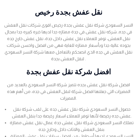
نقل عفش بجدة رخيص
النسر السعودي شركة نقل عفش بجدة رخيص اقوى شركات نقل العفش
في جده, شركه نقل عفش في جدة ممتازه جدا لديها خبره كبيره جدا بمجال
نقل العفش، توفر للعملاء نقل عفش داخل جدة، نقل عفش خارج جده
بجوده عالية جدا وبأسعار ممتازه للغاية فهي من افضل واحسن شركات
نقل العفش في جده الذي انصحكم بالتعامل معها شركة النسر السعودي
لنقل العفش بجدة .
افضل شركة نقل عفش بجدة
افضل شركة نقل عفش بجده تتميز شركة النسر السعودي بالعديد من
المميزات التي جعلتها افضل شركة لنقل العفش في جده، من أهم هذه
المميزات.
حصول النسر السعودي شركة نقل عفش جده على لقب شركة نقل
عفش جده رخيصة لأنها توفر للعملاء اسعار رخيصة جدا بنقل العفش.
تمتلك النسر السعودي شركة نقل عفش جدة عمال نقل عفش ممتازة
بنقل العفش والاثاث داخل وخارج جده.
النسر السعودي لديها أسطول من افضل سيارات نقل عفش الممتازة