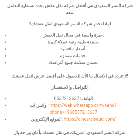
شركة النسر السعودي هي أفضل شركة نقل عفش بجدة تستطيع التعامل
معه.
لماذا تختار شركة النسر السعودي لنقل عفشك؟
خبرة واسعة في مجال نقل العفش.
سمعة طيبة وثقة عملاء كبيرة.
أسعار تنافسية.
خدمات ممتازة.
ضمان سلامة جميع أغراضك.
لا تتردد في الاتصال بنا الآن للحصول على أفضل عرض لنقل عفشك!
للتواصل والاستفسار:
الهاتف:
0537213637
https://web.whatsapp.com/send?
واتس اب :
phone=+966537213637
https://alnesrelsaudi.com/
الموقع الإلكتروني:
شركة النسر السعودي : شريكك في نقل عفشك بأمان وراحة بال.