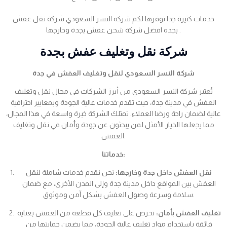
خدمات كثيرة جدا توفرها لكم شركه النسر السعودي شركة نقل عفش
بجده افضل شركة شحن عفش بجدة وخارجها .
شركة نقل وتغليف عفش بجدة
شركة النسر السعودي لنقل وتغليف العفش في جدة
تُعتبر شركة النسر السعودي من أبرز الشركات في مجال نقل وتغليف
العفش في مدينة جدة، حيث تقدم خدمات عالية الجودة وبمعايير احترافية
عالية لضمان راحة ورضا العملاء. تمتلك الشركة خبرة واسعة في هذا المجال،
مما يجعلها الخيار الأمثل لمن يبحثون عن جودة وأمان في نقل وتغليف
العفش.
خدماتنا:
نقل العفش داخل جدة وخارجها:
نحن نقدم خدمات شاملة لنقل
العفش بين المواقع داخل مدينة جدة وإلى المدن الأخرى، مع ضمان
سلامة وسرعة وصول العفش بشكل آمن وموثوق.
تغليف العفش بأمان:
نحرص على تغليف كل قطعة من العفش بعناية
فائقة باستخدام مواد تغليف عالية الجودة، مما يضمن حمايتها من