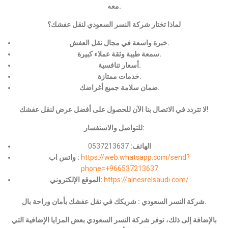
معه.
لماذا تختار شركة النسر السعودي لنقل عفشك؟
خبرة واسعة في مجال نقل العفش.
سمعة طيبة وثقة عملاء كبيرة.
أسعار تنافسية.
خدمات ممتازة.
ضمان سلامة جميع أغراضك.
لا تتردد في الاتصال بنا الآن للحصول على أفضل عرض لنقل عفشك!
للتواصل والاستفسار:
الهاتف:
0537213637
https://web.whatsapp.com/send?
واتس اب :
phone=+966537213637
https://alnesrelsaudi.com/
الموقع الإلكتروني:
شركة النسر السعودي : شريكك في نقل عفشك بأمان وراحة بال.
بالإضافة إلى ذلك، توفر شركة النسر السعودي بعض المزايا الإضافية التي