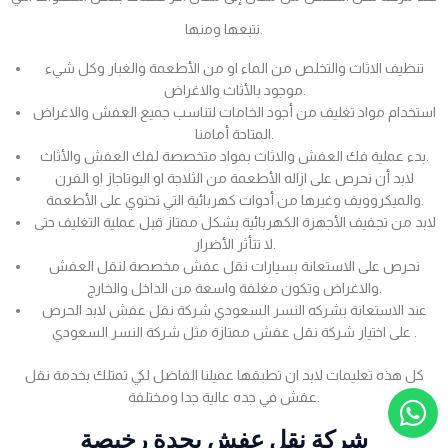
نتبعها ومنها.
تنظيف الاثاث والتخلص من الماء او من الأطعمة والغبار وكل شيء
موجود بالأثاث والاغراض.
استخدام مواد تغليف من أجود الخامات لتناسب جميع العفش والاغراض
المتاحة أمامنا.
بدء عملية فك العفش والاثاث بمواد متخصصة لفك العفش والأثاث.
لابد أن نحرص على ازاله الأطعمة من الثلاجة او البوتاجاز او الفرن
والميكروويف وغيرها من أدوات كهربائية التي تحتوي على الأطعمة.
لابد من تجفيف الأجهزة الكهربائية بشكل ممتاز قبل عملية التغليف حتى
لا تتأثر الأضرار.
نحرص على الاستعانة بسيارات نقل عفش مخصصة لنقل العفش
والاغراض وتكون مغلفة واسعة من الداخل والخارج.
عند الاستعانة بشركه النسر السعودي شركة نقل عفش لابد الحرص
على اختيار شركة نقل عفش ممتازة مثل شركة النسر السعودي .
كل هذه تعليمات لابد ان تطبقها عميلنا الفاضل لكي تمتلك بخدمة نقل
عفش في جده عالية جدا ومختلفة.
شركة نقل عفش بجدة رخيصة