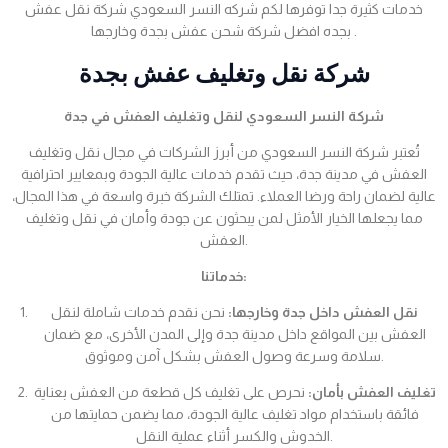
خدمات كثيرة جدا توفرها لكم شركه النسر السعودي شركة نقل عفش
بجده افضل شركة شحن عفش بجدة وخارجها .
شركة نقل وتغليف عفش بجدة
شركة النسر السعودي لنقل وتغليف العفش في جدة
تُعتبر شركة النسر السعودي من أبرز الشركات في مجال نقل وتغليف
العفش في مدينة جدة، حيث تقدم خدمات عالية الجودة وبمعايير احترافية
عالية لضمان راحة ورضا العملاء. تمتلك الشركة خبرة واسعة في هذا المجال،
مما يجعلها الخيار الأمثل لمن يبحثون عن جودة وأمان في نقل وتغليف
العفش.
خدماتنا:
نقل العفش داخل جدة وخارجها:
نحن نقدم خدمات شاملة لنقل
العفش بين المواقع داخل مدينة جدة وإلى المدن الأخرى، مع ضمان
سلامة وسرعة وصول العفش بشكل آمن وموثوق.
تغليف العفش بأمان:
نحرص على تغليف كل قطعة من العفش بعناية
فائقة باستخدام مواد تغليف عالية الجودة، مما يضمن حمايتها من
الخدوش والكسر أثناء عملية النقل.