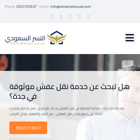
Phone:
0537213637
Email:
info@alnesrelsaudi.com
هل تبحث عن خدمة نقل عفش موثوقة
في جدة؟
نقدم لكم خدمات شركتنا المتميزة في نقل العفش بجدة. مع فريق عمل محترف ومدرب
تمامًا على جميع مراحل نقل العفش - من الفك، والتغليف، وحتى التركيب!
0537213637