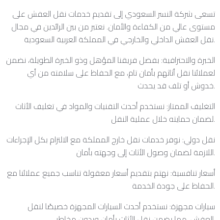
تسعى شركة النسر السعودي إلى تقديم خدمات نقل العفش على
مستوى عالي من الكفاءة والأمان. نعتبر من بين الرائدين في مجال
نقل العفش الداخلي والخارجي في المملكة العربية السعودية.
الخبرة والاحترافية: بفضل فريقنا المؤهل وذو الخبرة الطويلة، نضمن
لعملائنا نقل أثاثهم بأمان تام، مع الحفاظ على سلامته من أي
خدوش أو تلف قد يحدث.
التغليف الممتاز: نستخدم أحدث التقنيات والمواد في تغليف الأثاث
لضمان حمايته خلال عملية النقل.
نقل دولي: نوفر خدمات نقل خارج المملكة مع الالتزام بكل الإجراءات
اللازمة لضمان وصول الأثاث إلى وجهته بأمان.
أسعار تنافسية: نهتم بتقديم أسعار معقولة تناسب جميع عملائنا مع
الحفاظ على جودة الخدمة.
سيارات مجهزة: نستخدم أحدث السيارات المجهزة خصيصًا لنقل
العفش، مما يضمن نقل الأثاث بأمان وبدون مخاطر.