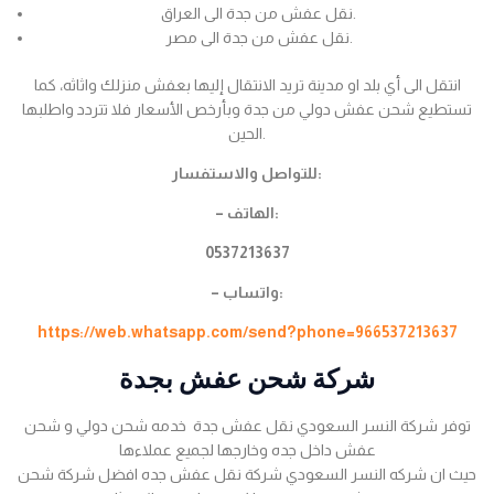
نقل عفش من جدة الى العراق.
نقل عفش من جدة الى مصر.
انتقل الى أي بلد او مدينة تريد الانتقال إليها بعفش منزلك واثاثه، كما
تستطيع شحن عفش دولي من جدة وبأرخص الأسعار فلا تتردد واطلبها
الحين.
للتواصل والاستفسار:
– الهاتف:
0537213637
– واتساب:
https://web.whatsapp.com/send?phone=966537213637
شركة شحن عفش بجدة
توفر شركة النسر السعودي نقل عفش جدة خدمه شحن دولي و شحن
عفش داخل جده وخارجها لجميع عملاءها
حيث ان شركه النسر السعودي شركة نقل عفش جده افضل شركة شحن