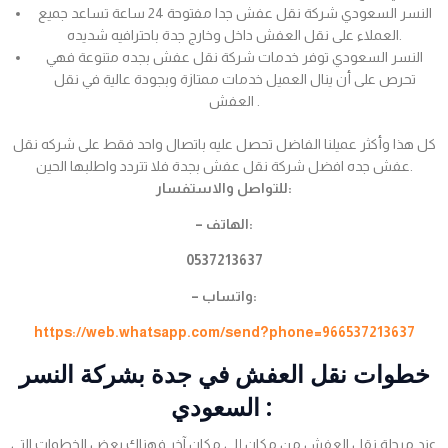
النسر السعودي شركة نقل عفش جدا مفتوحة 24 ساعة تساعد جميع
العملاء على نقل العفش داخل وخارج جدة باحترافيه شديده.
النسر السعودي توفر خدمات شركة نقل عفش بجده متنوعة فهي
تحرص على أن ينال العميل خدمات ممتازة وبجودة عالية في نقل
العفش .
كل هذا وأكثر عميلنا الفاضل تحصل عليه باتصال واحد فقط على شركه نقل
عفش جده افضل شركة نقل عفش بجدة فلا تتردد واطلبها الحين.
للتواصل والاستفسار:
– الهاتف:
0537213637
– واتساب:
https://web.whatsapp.com/send?phone=966537213637
خطوات نقل العفش في جدة بشركة النسر
السعودي :
عند مرحلة نقل العفش من مكان إلى مكان آخر فهناك بعض الخطوات التي