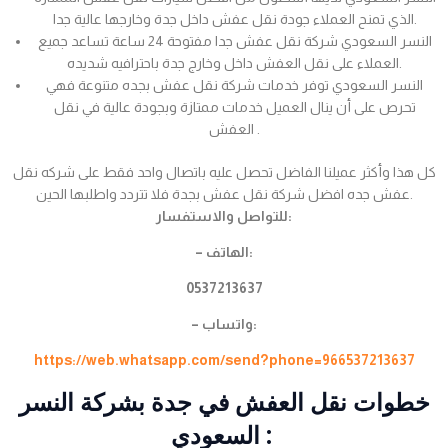
الذي تمنح العملاء جودة نقل عفش داخل جدة وخارجها عالية جدا.
النسر السعودي شركة نقل عفش جدا مفتوحة 24 ساعة تساعد جميع
العملاء على نقل العفش داخل وخارج جدة باحترافيه شديده.
النسر السعودي توفر خدمات شركة نقل عفش بجده متنوعة فهي
تحرص على أن ينال العميل خدمات ممتازة وبجودة عالية في نقل
العفش .
كل هذا وأكثر عميلنا الفاضل تحصل عليه باتصال واحد فقط على شركه نقل
عفش جده افضل شركة نقل عفش بجدة فلا تتردد واطلبها الحين.
للتواصل والاستفسار:
– الهاتف:
0537213637
– واتساب:
https://web.whatsapp.com/send?phone=966537213637
خطوات نقل العفش في جدة بشركة النسر
السعودي :