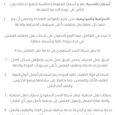
أسعار تنافسية:
نقدم أسعارًا معقولة ومنافسة لجميع خدماتنا دون
التأثير على جودة الخدمة المقدمة.
الاحترافية والموثوقية:
نحن نلتزم بالمواعيد المحددة ونضمن أن يتم
تنفيذ كل عملية نقل وتغليف بأعلى مستويات الاحترافية والدقة.
لا تتردد في التواصل معنا اليوم للحصول على خدمات نقل وتغليف العفش
في جدة بجودة عالية وبأسعار ممتازة.
ما يميز شركة النسر السعودي في خدمة نقل العفش بجدة:
فريق عمل محترف: يضمن فريق عمل مدرب ومؤهل بشكل كامل
لتقديم خدمة فك وتغليف العفش بأعلى مستويات الجودة والدقة.
استخدام مواد التغليف عالية الجودة: يتم استخدام أفضل أنواع المواد
لتغليف الأثاث والعفش، مما يحافظ على سلامتها ويمنع الخدوش
والتلف أثناء النقل.
سيارات نقل مجهزة: توفر شركة النسر السعودي سيارات نقل مجهزة
وآمنة تمامًا لضمان وصول العفش إلى وجهته بأمان دون أي تلفيات.
خدمة شاملة: تقدم الشركة خدمة شاملة تشمل الفك والتغليف والنقل،