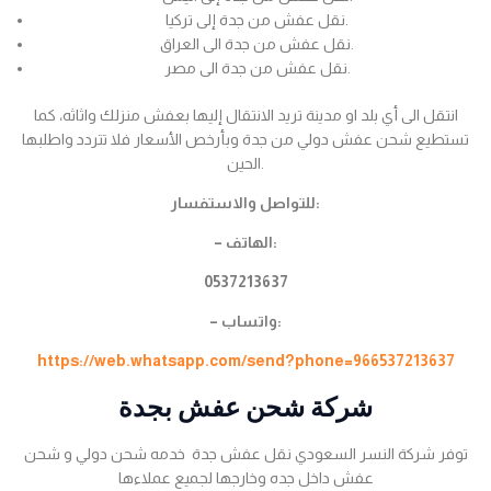
نقل عفش من جدة إلى تركيا.
نقل عفش من جدة الى العراق.
نقل عفش من جدة الى مصر.
انتقل الى أي بلد او مدينة تريد الانتقال إليها بعفش منزلك واثاثه، كما
تستطيع شحن عفش دولي من جدة وبأرخص الأسعار فلا تتردد واطلبها
الحين.
للتواصل والاستفسار:
– الهاتف:
0537213637
– واتساب:
https://web.whatsapp.com/send?phone=966537213637
شركة شحن عفش بجدة
توفر شركة النسر السعودي نقل عفش جدة خدمه شحن دولي و شحن
عفش داخل جده وخارجها لجميع عملاءها