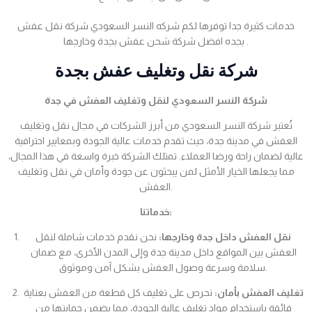
خدمات كثيرة جدا توفرها لكم شركه النسر السعودي شركة نقل عفش
بجده افضل شركة شحن عفش بجدة وخارجها .
شركة نقل وتغليف عفش بجدة
شركة النسر السعودي لنقل وتغليف العفش في جدة
تُعتبر شركة النسر السعودي من أبرز الشركات في مجال نقل وتغليف
العفش في مدينة جدة، حيث تقدم خدمات عالية الجودة وبمعايير احترافية
عالية لضمان راحة ورضا العملاء. تمتلك الشركة خبرة واسعة في هذا المجال،
مما يجعلها الخيار الأمثل لمن يبحثون عن جودة وأمان في نقل وتغليف
العفش.
خدماتنا:
نقل العفش داخل جدة وخارجها:
نحن نقدم خدمات شاملة لنقل
العفش بين المواقع داخل مدينة جدة وإلى المدن الأخرى، مع ضمان
سلامة وسرعة وصول العفش بشكل آمن وموثوق.
تغليف العفش بأمان:
نحرص على تغليف كل قطعة من العفش بعناية
فائقة باستخدام مواد تغليف عالية الجودة، مما يضمن حمايتها من