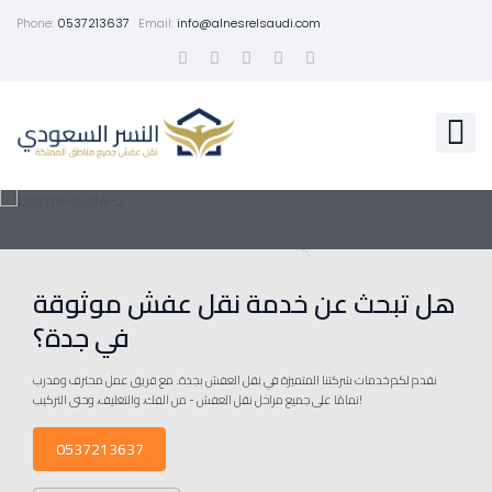
Phone:
0537213637
Email:
info@alnesrelsaudi.com
هل تبحث عن خدمة نقل عفش موثوقة
في جدة؟
نقدم لكم خدمات شركتنا المتميزة في نقل العفش بجدة. مع فريق عمل محترف ومدرب
تمامًا على جميع مراحل نقل العفش - من الفك، والتغليف، وحتى التركيب!
0537213637