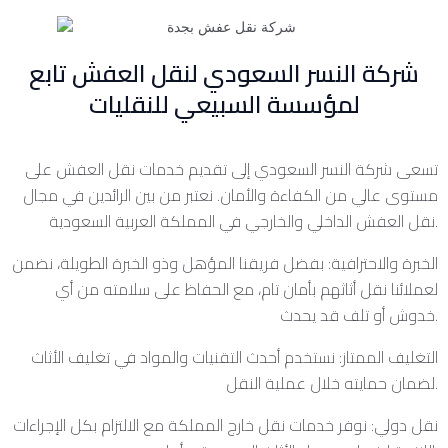
شركة النسر السعودي لنقل العفش تابع
لمؤسسة السبيعي للنقليات
تسعى شركة النسر السعودي إلى تقديم خدمات نقل العفش على
مستوى عالي من الكفاءة والأمان. نعتبر من بين الرائدين في مجال
نقل العفش الداخلي والخارجي في المملكة العربية السعودية.
الخبرة والاحترافية: بفضل فريقنا المؤهل وذو الخبرة الطويلة، نضمن
لعملائنا نقل أثاثهم بأمان تام، مع الحفاظ على سلامته من أي
خدوش أو تلف قد يحدث.
التغليف الممتاز: نستخدم أحدث التقنيات والمواد في تغليف الأثاث
لضمان حمايته خلال عملية النقل.
نقل دولي: نوفر خدمات نقل خارج المملكة مع الالتزام بكل الإجراءات