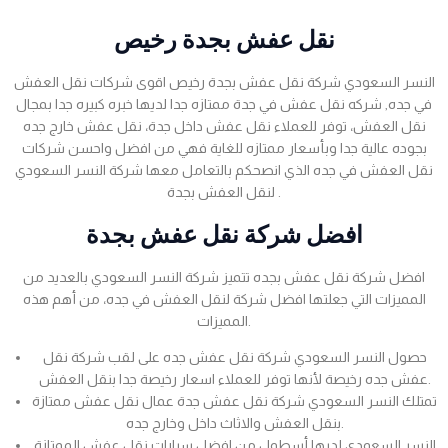
نقل عفش بجدة رخيص
النسر السعودي شركة نقل عفش بجدة رخيص اقوى شركات نقل العفش
في جده, شركه نقل عفش في جدة ممتازه جدا لديها خبره كبيره جدا بمجال
نقل العفش، توفر للعملاء نقل عفش داخل جدة، نقل عفش خارج جده
بجوده عالية جدا وبأسعار ممتازه للغاية فهي من افضل واحسن شركات
نقل العفش في جده الذي انصحكم بالتعامل معها شركة النسر السعودي
لنقل العفش بجدة .
افضل شركة نقل عفش بجدة
افضل شركة نقل عفش بجده تتميز شركة النسر السعودي بالعديد من
المميزات التي جعلتها افضل شركة لنقل العفش في جده، من أهم هذه
المميزات.
حصول النسر السعودي شركة نقل عفش جده على لقب شركة نقل
عفش جده رخيصة لأنها توفر للعملاء اسعار رخيصة جدا بنقل العفش.
تمتلك النسر السعودي شركة نقل عفش جدة عمال نقل عفش ممتازة
بنقل العفش والاثاث داخل وخارج جده.
النسر السعودي لديها أسطول من افضل سيارات نقل عفش الممتازة