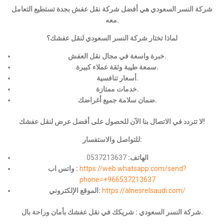
شركة النسر السعودي هي أفضل شركة نقل عفش بجدة تستطيع التعامل
معه.
لماذا تختار شركة النسر السعودي لنقل عفشك؟
خبرة واسعة في مجال نقل العفش.
سمعة طيبة وثقة عملاء كبيرة.
أسعار تنافسية.
خدمات ممتازة.
ضمان سلامة جميع أغراضك.
لا تتردد في الاتصال بنا الآن للحصول على أفضل عرض لنقل عفشك!
للتواصل والاستفسار:
الهاتف:
0537213637
https://web.whatsapp.com/send?
واتس اب :
phone=+966537213637
https://alnesrelsaudi.com/
الموقع الإلكتروني:
شركة النسر السعودي : شريكك في نقل عفشك بأمان وراحة بال.