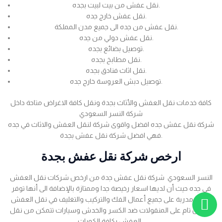
نقل عفش من بيت لبيت بجده.
نقل عفش خارج جده.
نقل عفش من جده الى جميع مدن المملكة.
نقل عفش دولي من جده.
توصيل بضائع بجده.
نقل مطابخ بجده.
نقل اثاث فنادق بجده.
توصيل دبش العروسة خارج جده.
كافة خدمات نقل العفش والأثاث بجدة ونقل كافة الاغراض متاحة داخل
شركة النسر السعودي
شركة نقل عفش جده افضل واقوى شركة لنقل العفش والاثاث في جده
فهي افضل شركة نقل عفش بجدة.
ارخص شركة نقل عفش بجدة
النسر السعودي شركة نقل عفش جدة من ارخص شركات نقل العفش
في جده حيث أن لديها اسعار رخيصة جدا وممتازة بالإضافة الى أنها توفر
عمالة مدربة على جميع أعمال الفك والتركيب والتغليف في نقل العفش
بضمان تام على المنقولات ضد الكسر والخدش وسيارات تتمكن من نقل
العفش بكافة الكميات .