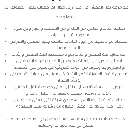
عند مرحلة نقل العفش من مكان إلى مكان آخر فهناك بعض الخطوات التي
نتبعها ومنها.
تنظيف الاثاث والتخلص من الماء او من الأطعمة والغبار وكل شيء
موجود بالأثاث والاغراض.
استخدام مواد تغليف من أجود الخامات لتناسب جميع العفش والاغراض
المتاحة أمامنا.
بدء عملية فك العفش والاثاث بمواد متخصصة لفك العفش والأثاث.
لابد أن نحرص على ازاله الأطعمة من الثلاجة او البوتاجاز او الفرن
والميكروويف وغيرها من أدوات كهربائية التي تحتوي على الأطعمة.
لابد من تجفيف الأجهزة الكهربائية بشكل ممتاز قبل عملية التغليف حتى
لا تتأثر الأضرار.
نحرص على الاستعانة بسيارات نقل عفش مخصصة لنقل العفش
والاغراض وتكون مغلفة واسعة من الداخل والخارج.
عند الاستعانة بشركه النسر السعودي شركة نقل عفش لابد الحرص
على اختيار شركة نقل عفش ممتازة مثل شركة النسر السعودي .
كل هذه تعليمات لابد ان تطبقها عميلنا الفاضل لكي تمتلك بخدمة نقل
عفش في جده عالية جدا ومختلفة.