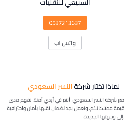
السبيعي للنقليات
0537213637
واتس اب
لماذا تختار شركة
النسر السعودي
مع شركة النسر السعودي، أنتم في أيدي آمنة. نفهم مدى
قيمة ممتلكاتكم، ونعمل بجد لضمان نقلها بأمان واحترافية
إلى وجهتها الجديدة.