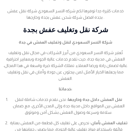
خدمات كثيرة جدا توفرها لكم شركه النسر السعودي شركة نقل عفش
بجده افضل شركة شحن عفش بجدة وخارجها .
شركة نقل وتغليف عفش بجدة
شركة النسر السعودي لنقل وتغليف العفش في جدة
تُعتبر شركة النسر السعودي من أبرز الشركات في مجال نقل وتغليف
العفش في مدينة جدة، حيث تقدم خدمات عالية الجودة وبمعايير احترافية
عالية لضمان راحة ورضا العملاء. تمتلك الشركة خبرة واسعة في هذا المجال،
مما يجعلها الخيار الأمثل لمن يبحثون عن جودة وأمان في نقل وتغليف
العفش.
خدماتنا:
نقل العفش داخل جدة وخارجها:
نحن نقدم خدمات شاملة لنقل
العفش بين المواقع داخل مدينة جدة وإلى المدن الأخرى، مع ضمان
سلامة وسرعة وصول العفش بشكل آمن وموثوق.
تغليف العفش بأمان:
نحرص على تغليف كل قطعة من العفش بعناية
فائقة باستخدام مواد تغليف عالية الجودة، مما يضمن حمايتها من