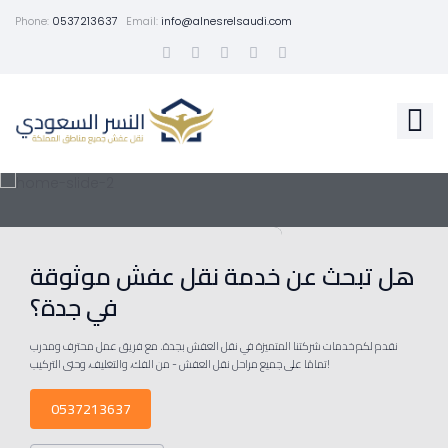
Phone:
0537213637
Email:
info@alnesrelsaudi.com
هل تبحث عن خدمة نقل عفش موثوقة
في جدة؟
نقدم لكم خدمات شركتنا المتميزة في نقل العفش بجدة. مع فريق عمل محترف ومدرب
تمامًا على جميع مراحل نقل العفش - من الفك، والتغليف، وحتى التركيب!
0537213637