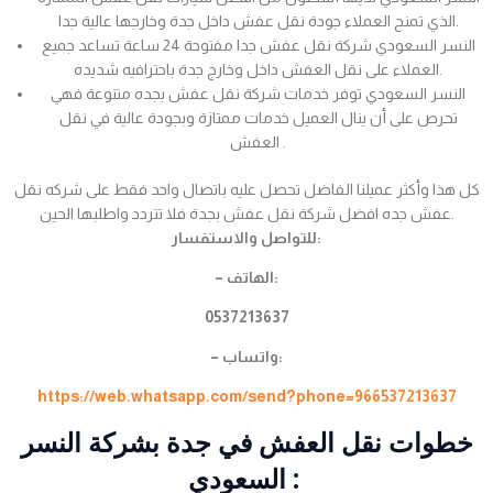
الذي تمنح العملاء جودة نقل عفش داخل جدة وخارجها عالية جدا.
النسر السعودي شركة نقل عفش جدا مفتوحة 24 ساعة تساعد جميع
العملاء على نقل العفش داخل وخارج جدة باحترافيه شديده.
النسر السعودي توفر خدمات شركة نقل عفش بجده متنوعة فهي
تحرص على أن ينال العميل خدمات ممتازة وبجودة عالية في نقل
العفش .
كل هذا وأكثر عميلنا الفاضل تحصل عليه باتصال واحد فقط على شركه نقل
عفش جده افضل شركة نقل عفش بجدة فلا تتردد واطلبها الحين.
للتواصل والاستفسار:
– الهاتف:
0537213637
– واتساب:
https://web.whatsapp.com/send?phone=966537213637
خطوات نقل العفش في جدة بشركة النسر
السعودي :