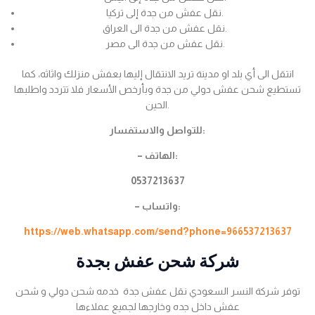
نقل عفش من جدة إلى تركيا.
نقل عفش من جدة الى العراق.
نقل عفش من جدة الى مصر.
انتقل الى أي بلد او مدينة تريد الانتقال إليها بعفش منزلك واثاثه، كما
تستطيع شحن عفش دولي من جدة وبأرخص الأسعار فلا تتردد واطلبها
الحين.
للتواصل والاستفسار:
– الهاتف:
0537213637
– واتساب:
https://web.whatsapp.com/send?phone=966537213637
شركة شحن عفش بجدة
توفر شركة النسر السعودي نقل عفش جدة خدمه شحن دولي و شحن
عفش داخل جده وخارجها لجميع عملاءها