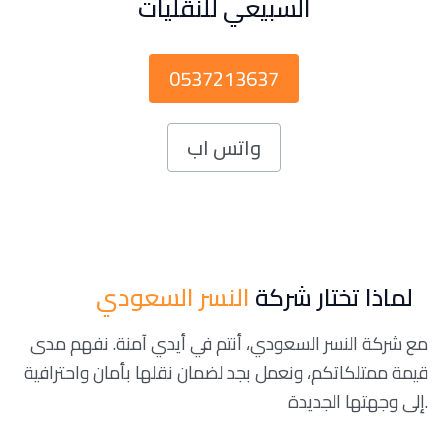
السبيعي للنقليات
0537213637
واتس اب
لماذا تختار شركة
النسر السعودي
مع شركة النسر السعودي، أنتم في أيدي آمنة. نفهم مدى
قيمة ممتلكاتكم، ونعمل بجد لضمان نقلها بأمان واحترافية
إلى وجهتها الجديدة.