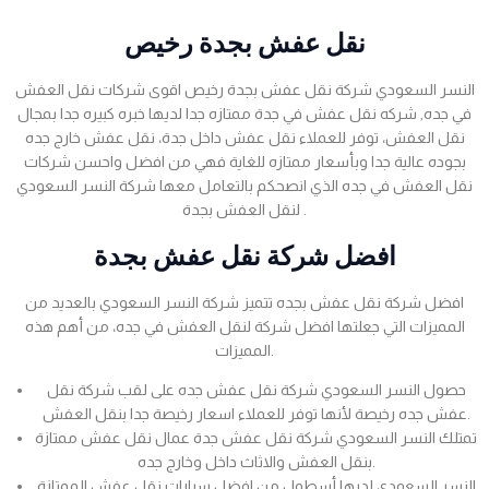
نقل عفش بجدة رخيص
النسر السعودي شركة نقل عفش بجدة رخيص اقوى شركات نقل العفش
في جده, شركه نقل عفش في جدة ممتازه جدا لديها خبره كبيره جدا بمجال
نقل العفش، توفر للعملاء نقل عفش داخل جدة، نقل عفش خارج جده
بجوده عالية جدا وبأسعار ممتازه للغاية فهي من افضل واحسن شركات
نقل العفش في جده الذي انصحكم بالتعامل معها شركة النسر السعودي
لنقل العفش بجدة .
افضل شركة نقل عفش بجدة
افضل شركة نقل عفش بجده تتميز شركة النسر السعودي بالعديد من
المميزات التي جعلتها افضل شركة لنقل العفش في جده، من أهم هذه
المميزات.
حصول النسر السعودي شركة نقل عفش جده على لقب شركة نقل
عفش جده رخيصة لأنها توفر للعملاء اسعار رخيصة جدا بنقل العفش.
تمتلك النسر السعودي شركة نقل عفش جدة عمال نقل عفش ممتازة
بنقل العفش والاثاث داخل وخارج جده.
النسر السعودي لديها أسطول من افضل سيارات نقل عفش الممتازة