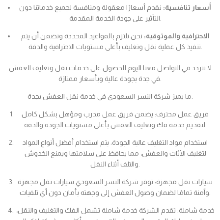
أسعار تنافسية:
نقدم أسعارًا معقولة ومنافسة لجميع خدماتنا دون
التأثير على جودة الخدمة المقدمة.
الاحترافية والموثوقية:
نحن نلتزم بالمواعيد المحددة ونضمن أن يتم
تنفيذ كل عملية نقل وتغليف بأعلى مستويات الاحترافية والدقة.
لا تتردد في التواصل معنا اليوم للحصول على خدمات نقل وتغليف العفش
في جدة بجودة عالية وبأسعار ممتازة.
ما يميز شركة النسر السعودي في خدمة نقل العفش بجدة:
فريق عمل محترف: يضمن فريق عمل مدرب ومؤهل بشكل كامل
لتقديم خدمة فك وتغليف العفش بأعلى مستويات الجودة والدقة.
استخدام مواد التغليف عالية الجودة: يتم استخدام أفضل أنواع المواد
لتغليف الأثاث والعفش، مما يحافظ على سلامتها ويمنع الخدوش
والتلف أثناء النقل.
سيارات نقل مجهزة: توفر شركة النسر السعودي سيارات نقل مجهزة
وآمنة تمامًا لضمان وصول العفش إلى وجهته بأمان دون أي تلفيات.
خدمة شاملة: تقدم الشركة خدمة شاملة تشمل الفك والتغليف والنقل،