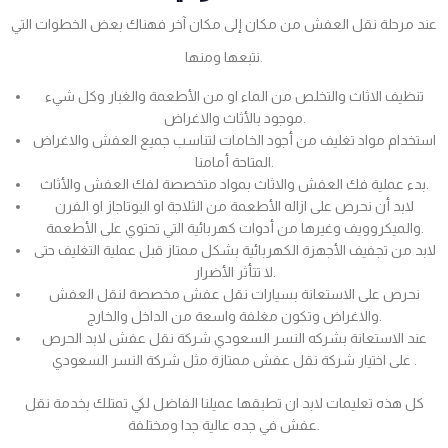
عند مرحلة نقل العفش من مكان إلى مكان آخر فهناك بعض الخطوات التي
نتبعها ومنها.
تنظيف الاثاث والتخلص من الماء او من الأطعمة والغبار وكل شيء
موجود بالأثاث والاغراض.
استخدام مواد تغليف من أجود الخامات لتناسب جميع العفش والاغراض
المتاحة أمامنا.
بدء عملية فك العفش والاثاث بمواد متخصصة لفك العفش والأثاث.
لابد أن نحرص على ازاله الأطعمة من الثلاجة او البوتاجاز او الفرن
والميكروويف وغيرها من أدوات كهربائية التي تحتوي على الأطعمة.
لابد من تجفيف الأجهزة الكهربائية بشكل ممتاز قبل عملية التغليف حتى
لا تتأثر الأضرار.
نحرص على الاستعانة بسيارات نقل عفش مخصصة لنقل العفش
والاغراض وتكون مغلفة واسعة من الداخل والخارج.
عند الاستعانة بشركه النسر السعودي شركة نقل عفش لابد الحرص
على اختيار شركة نقل عفش ممتازة مثل شركة النسر السعودي .
كل هذه تعليمات لابد ان تطبقها عميلنا الفاضل لكي تمتلك بخدمة نقل
عفش في جده عالية جدا ومختلفة.