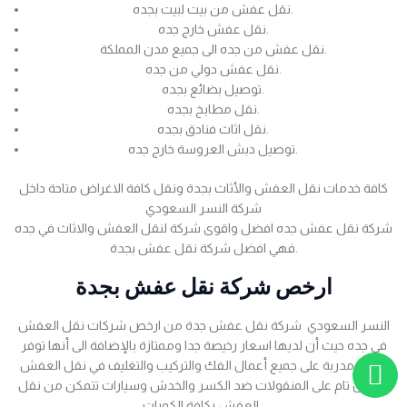
نقل عفش من بيت لبيت بجده.
نقل عفش خارج جده.
نقل عفش من جده الى جميع مدن المملكة.
نقل عفش دولي من جده.
توصيل بضائع بجده.
نقل مطابخ بجده.
نقل اثاث فنادق بجده.
توصيل دبش العروسة خارج جده.
كافة خدمات نقل العفش والأثاث بجدة ونقل كافة الاغراض متاحة داخل
شركة النسر السعودي
شركة نقل عفش جده افضل واقوى شركة لنقل العفش والاثاث في جده
فهي افضل شركة نقل عفش بجدة.
ارخص شركة نقل عفش بجدة
النسر السعودي شركة نقل عفش جدة من ارخص شركات نقل العفش
في جده حيث أن لديها اسعار رخيصة جدا وممتازة بالإضافة الى أنها توفر
عمالة مدربة على جميع أعمال الفك والتركيب والتغليف في نقل العفش
بضمان تام على المنقولات ضد الكسر والخدش وسيارات تتمكن من نقل
العفش بكافة الكميات .