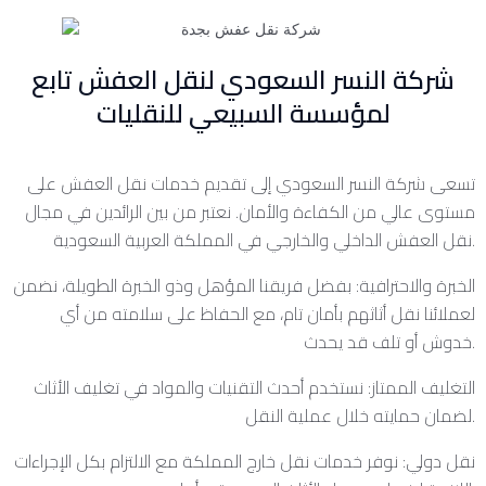
شركة النسر السعودي لنقل العفش تابع
لمؤسسة السبيعي للنقليات
تسعى شركة النسر السعودي إلى تقديم خدمات نقل العفش على
مستوى عالي من الكفاءة والأمان. نعتبر من بين الرائدين في مجال
نقل العفش الداخلي والخارجي في المملكة العربية السعودية.
الخبرة والاحترافية: بفضل فريقنا المؤهل وذو الخبرة الطويلة، نضمن
لعملائنا نقل أثاثهم بأمان تام، مع الحفاظ على سلامته من أي
خدوش أو تلف قد يحدث.
التغليف الممتاز: نستخدم أحدث التقنيات والمواد في تغليف الأثاث
لضمان حمايته خلال عملية النقل.
نقل دولي: نوفر خدمات نقل خارج المملكة مع الالتزام بكل الإجراءات