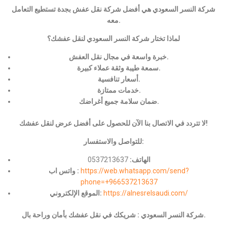
شركة النسر السعودي هي أفضل شركة نقل عفش بجدة تستطيع التعامل
معه.
لماذا تختار شركة النسر السعودي لنقل عفشك؟
خبرة واسعة في مجال نقل العفش.
سمعة طيبة وثقة عملاء كبيرة.
أسعار تنافسية.
خدمات ممتازة.
ضمان سلامة جميع أغراضك.
لا تتردد في الاتصال بنا الآن للحصول على أفضل عرض لنقل عفشك!
للتواصل والاستفسار:
الهاتف:
0537213637
https://web.whatsapp.com/send?
واتس اب :
phone=+966537213637
https://alnesrelsaudi.com/
الموقع الإلكتروني:
شركة النسر السعودي : شريكك في نقل عفشك بأمان وراحة بال.