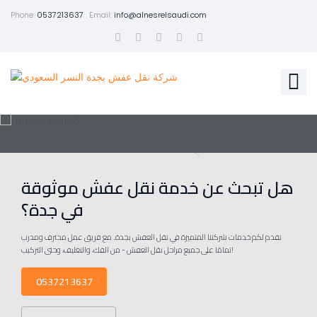
Phone:
0537213637
Email:
info@alnesrelsaudi.com
هل تبحث عن خدمة نقل عفش موثوقة
في جدة؟
نقدم لكم خدمات شركتنا المتميزة في نقل العفش بجدة. مع فريق عمل محترف ومدرب
تمامًا على جميع مراحل نقل العفش - من الفك، والتغليف، وحتى التركيب!
0537213637