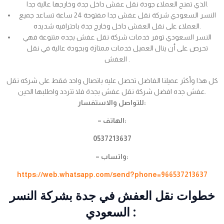
الذي تمنح العملاء جودة نقل عفش داخل جدة وخارجها عالية جدا.
النسر السعودي شركة نقل عفش جدا مفتوحة 24 ساعة تساعد جميع
العملاء على نقل العفش داخل وخارج جدة باحترافيه شديده.
النسر السعودي توفر خدمات شركة نقل عفش بجده متنوعة فهي
تحرص على أن ينال العميل خدمات ممتازة وبجودة عالية في نقل
العفش .
كل هذا وأكثر عميلنا الفاضل تحصل عليه باتصال واحد فقط على شركه نقل
عفش جده افضل شركة نقل عفش بجدة فلا تتردد واطلبها الحين.
للتواصل والاستفسار:
– الهاتف:
0537213637
– واتساب:
https://web.whatsapp.com/send?phone=966537213637
خطوات نقل العفش في جدة بشركة النسر
السعودي :