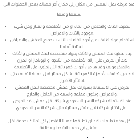
عند مرحلة نقل العفش من مكان إلى مكان آخر فهناك بعض الخطوات التي
نتبعها ومنها.
تنظيف الاثاث والتخلص من الماء او من الأطعمة والغبار وكل شيء
موجود بالأثاث والاغراض.
استخدام مواد تغليف من أجود الخامات لتناسب جميع العفش والاغراض
المتاحة أمامنا.
بدء عملية فك العفش والاثاث بمواد متخصصة لفك العفش والأثاث.
لابد أن نحرص على ازاله الأطعمة من الثلاجة او البوتاجاز او الفرن
والميكروويف وغيرها من أدوات كهربائية التي تحتوي على الأطعمة.
لابد من تجفيف الأجهزة الكهربائية بشكل ممتاز قبل عملية التغليف حتى
لا تتأثر الأضرار.
نحرص على الاستعانة بسيارات نقل عفش مخصصة لنقل العفش
والاغراض وتكون مغلفة واسعة من الداخل والخارج.
عند الاستعانة بشركه النسر السعودي شركة نقل عفش لابد الحرص
على اختيار شركة نقل عفش ممتازة مثل شركة النسر السعودي .
كل هذه تعليمات لابد ان تطبقها عميلنا الفاضل لكي تمتلك بخدمة نقل
عفش في جده عالية جدا ومختلفة.