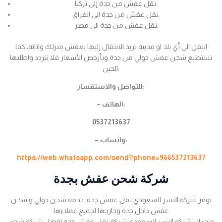
نقل عفش من جدة إلى تركيا.
نقل عفش من جدة الى العراق.
نقل عفش من جدة الى مصر.
انتقل الى أي بلد او مدينة تريد الانتقال إليها بعفش منزلك واثاثه، كما
تستطيع شحن عفش دولي من جدة وبأرخص الأسعار فلا تتردد واطلبها
الحين.
للتواصل والاستفسار:
– الهاتف:
0537213637
– واتساب:
https://web.whatsapp.com/send?phone=966537213637
شركة شحن عفش بجدة
توفر شركة النسر السعودي نقل عفش جدة خدمه شحن دولي و شحن
عفش داخل جده وخارجها لجميع عملاءها
حيث ان شركه النسر السعودي شركة نقل عفش جده افضل شركة شحن