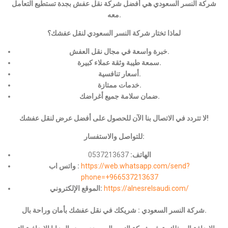
شركة النسر السعودي هي أفضل شركة نقل عفش بجدة تستطيع التعامل
معه.
لماذا تختار شركة النسر السعودي لنقل عفشك؟
خبرة واسعة في مجال نقل العفش.
سمعة طيبة وثقة عملاء كبيرة.
أسعار تنافسية.
خدمات ممتازة.
ضمان سلامة جميع أغراضك.
لا تتردد في الاتصال بنا الآن للحصول على أفضل عرض لنقل عفشك!
للتواصل والاستفسار:
الهاتف:
0537213637
https://web.whatsapp.com/send?
واتس اب :
phone=+966537213637
https://alnesrelsaudi.com/
الموقع الإلكتروني:
شركة النسر السعودي : شريكك في نقل عفشك بأمان وراحة بال.