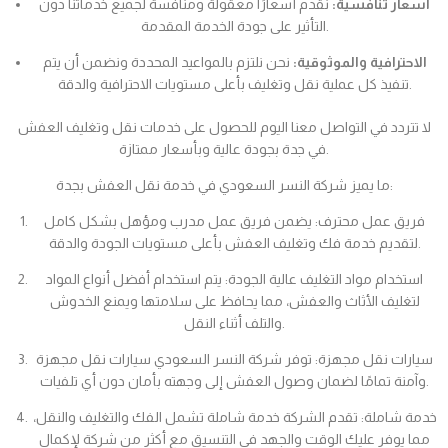
أسعار تنافسية:
نقدم أسعارًا معقولة ومنافسة لجميع خدماتنا دون
التأثير على جودة الخدمة المقدمة.
الاحترافية والموثوقية:
نحن نلتزم بالمواعيد المحددة ونضمن أن يتم
تنفيذ كل عملية نقل وتغليف بأعلى مستويات الاحترافية والدقة.
لا تتردد في التواصل معنا اليوم للحصول على خدمات نقل وتغليف العفش
في جدة بجودة عالية وبأسعار ممتازة.
ما يميز شركة النسر السعودي في خدمة نقل العفش بجدة:
فريق عمل محترف: يضمن فريق عمل مدرب ومؤهل بشكل كامل
لتقديم خدمة فك وتغليف العفش بأعلى مستويات الجودة والدقة.
استخدام مواد التغليف عالية الجودة: يتم استخدام أفضل أنواع المواد
لتغليف الأثاث والعفش، مما يحافظ على سلامتها ويمنع الخدوش
والتلف أثناء النقل.
سيارات نقل مجهزة: توفر شركة النسر السعودي سيارات نقل مجهزة
وآمنة تمامًا لضمان وصول العفش إلى وجهته بأمان دون أي تلفيات.
خدمة شاملة: تقدم الشركة خدمة شاملة تشمل الفك والتغليف والنقل،
مما يوفر عليك الوقت والجهد في التنسيق مع أكثر من شركة لإكمال