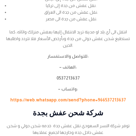
نقل عفش من جدة إلى تركيا.
نقل عفش من جدة الى العراق.
نقل عفش من جدة الى مصر.
انتقل الى أي بلد او مدينة تريد الانتقال إليها بعفش منزلك واثاثه، كما
تستطيع شحن عفش دولي من جدة وبأرخص الأسعار فلا تتردد واطلبها
الحين.
للتواصل والاستفسار:
– الهاتف:
0537213637
– واتساب:
https://web.whatsapp.com/send?phone=966537213637
شركة شحن عفش بجدة
توفر شركة النسر السعودي نقل عفش جدة خدمه شحن دولي و شحن
عفش داخل جده وخارجها لجميع عملاءها