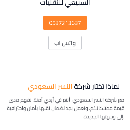
السبيعي للنقليات
0537213637
واتس اب
لماذا تختار شركة
النسر السعودي
مع شركة النسر السعودي، أنتم في أيدي آمنة. نفهم مدى
قيمة ممتلكاتكم، ونعمل بجد لضمان نقلها بأمان واحترافية
إلى وجهتها الجديدة.