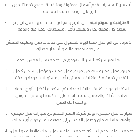
أسعار تنافسية:
نقدم أسعارًا معقولة ومنافسة لجميع خدماتنا دون
التأثير على جودة الخدمة المقدمة.
الاحترافية والموثوقية:
نحن نلتزم بالمواعيد المحددة ونضمن أن يتم
تنفيذ كل عملية نقل وتغليف بأعلى مستويات الاحترافية والدقة.
لا تتردد في التواصل معنا اليوم للحصول على خدمات نقل وتغليف العفش
في جدة بجودة عالية وبأسعار ممتازة.
ما يميز شركة النسر السعودي في خدمة نقل العفش بجدة:
فريق عمل محترف: يضمن فريق عمل مدرب ومؤهل بشكل كامل
لتقديم خدمة فك وتغليف العفش بأعلى مستويات الجودة والدقة.
استخدام مواد التغليف عالية الجودة: يتم استخدام أفضل أنواع المواد
لتغليف الأثاث والعفش، مما يحافظ على سلامتها ويمنع الخدوش
والتلف أثناء النقل.
سيارات نقل مجهزة: توفر شركة النسر السعودي سيارات نقل مجهزة
وآمنة تمامًا لضمان وصول العفش إلى وجهته بأمان دون أي تلفيات.
خدمة شاملة: تقدم الشركة خدمة شاملة تشمل الفك والتغليف والنقل،