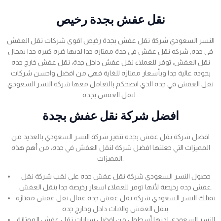
نقل عفش بجدة رخيص
النسر السعودي شركة نقل عفش بجدة رخيص اقوى شركات نقل العفش
في جده, شركه نقل عفش في جدة ممتازه جدا لديها خبره كبيره جدا بمجال
نقل العفش، توفر للعملاء نقل عفش داخل جدة، نقل عفش خارج جده
بجوده عالية جدا وبأسعار ممتازه للغاية فهي من افضل واحسن شركات
نقل العفش في جده الذي انصحكم بالتعامل معها شركة النسر السعودي
لنقل العفش بجدة .
افضل شركة نقل عفش بجدة
افضل شركة نقل عفش بجده تتميز شركة النسر السعودي بالعديد من
المميزات التي جعلتها افضل شركة لنقل العفش في جده، من أهم هذه
المميزات.
حصول النسر السعودي شركة نقل عفش جده على لقب شركة نقل
عفش جده رخيصة لأنها توفر للعملاء اسعار رخيصة جدا بنقل العفش.
تمتلك النسر السعودي شركة نقل عفش جدة عمال نقل عفش ممتازة
بنقل العفش والاثاث داخل وخارج جده.
النسر السعودي لديها أسطول من افضل سيارات نقل عفش الممتازة