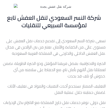
شركة النسر السعودي لنقل العفش تابع
لمؤسسة السبيعي للنقليات
تسعى شركة النسر السعودي إلى تقديم خدمات نقل العفش على
مستوى عالي من الكفاءة والأمان. نعتبر من بين الرائدين في مجال
نقل العفش الداخلي والخارجي في المملكة العربية السعودية.
الخبرة والاحترافية: بفضل فريقنا المؤهل وذو الخبرة الطويلة، نضمن
لعملائنا نقل أثاثهم بأمان تام، مع الحفاظ على سلامته من أي
خدوش أو تلف قد يحدث.
التغليف الممتاز: نستخدم أحدث التقنيات والمواد في تغليف الأثاث
لضمان حمايته خلال عملية النقل.
نقل دولي: نوفر خدمات نقل خارج المملكة مع الالتزام بكل الإجراءات