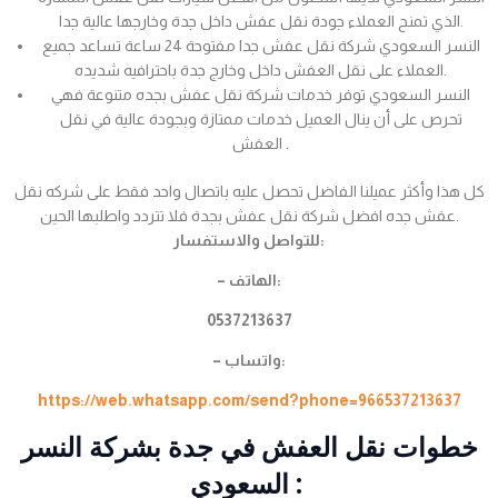
الذي تمنح العملاء جودة نقل عفش داخل جدة وخارجها عالية جدا.
النسر السعودي شركة نقل عفش جدا مفتوحة 24 ساعة تساعد جميع
العملاء على نقل العفش داخل وخارج جدة باحترافيه شديده.
النسر السعودي توفر خدمات شركة نقل عفش بجده متنوعة فهي
تحرص على أن ينال العميل خدمات ممتازة وبجودة عالية في نقل
العفش .
كل هذا وأكثر عميلنا الفاضل تحصل عليه باتصال واحد فقط على شركه نقل
عفش جده افضل شركة نقل عفش بجدة فلا تتردد واطلبها الحين.
للتواصل والاستفسار:
– الهاتف:
0537213637
– واتساب:
https://web.whatsapp.com/send?phone=966537213637
خطوات نقل العفش في جدة بشركة النسر
السعودي :