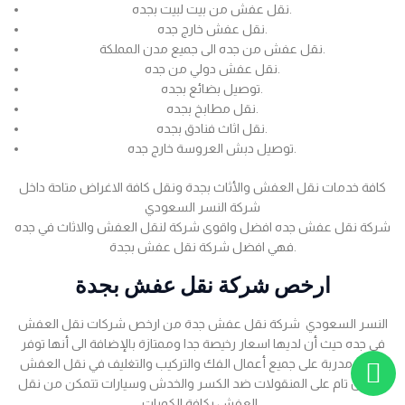
نقل عفش من بيت لبيت بجده.
نقل عفش خارج جده.
نقل عفش من جده الى جميع مدن المملكة.
نقل عفش دولي من جده.
توصيل بضائع بجده.
نقل مطابخ بجده.
نقل اثاث فنادق بجده.
توصيل دبش العروسة خارج جده.
كافة خدمات نقل العفش والأثاث بجدة ونقل كافة الاغراض متاحة داخل
شركة النسر السعودي
شركة نقل عفش جده افضل واقوى شركة لنقل العفش والاثاث في جده
فهي افضل شركة نقل عفش بجدة.
ارخص شركة نقل عفش بجدة
النسر السعودي شركة نقل عفش جدة من ارخص شركات نقل العفش
في جده حيث أن لديها اسعار رخيصة جدا وممتازة بالإضافة الى أنها توفر
عمالة مدربة على جميع أعمال الفك والتركيب والتغليف في نقل العفش
بضمان تام على المنقولات ضد الكسر والخدش وسيارات تتمكن من نقل
العفش بكافة الكميات .