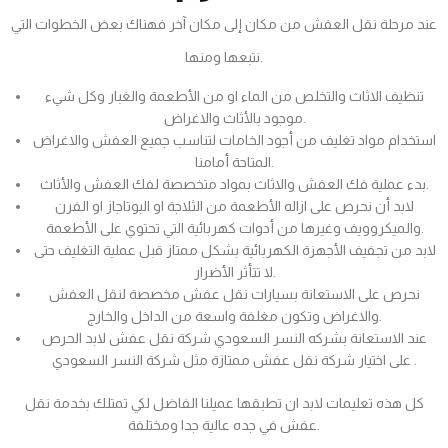
عند مرحلة نقل العفش من مكان إلى مكان آخر فهناك بعض الخطوات التي
نتبعها ومنها.
تنظيف الاثاث والتخلص من الماء او من الأطعمة والغبار وكل شيء
موجود بالأثاث والاغراض.
استخدام مواد تغليف من أجود الخامات لتناسب جميع العفش والاغراض
المتاحة أمامنا.
بدء عملية فك العفش والاثاث بمواد متخصصة لفك العفش والأثاث.
لابد أن نحرص على ازاله الأطعمة من الثلاجة او البوتاجاز او الفرن
والميكروويف وغيرها من أدوات كهربائية التي تحتوي على الأطعمة.
لابد من تجفيف الأجهزة الكهربائية بشكل ممتاز قبل عملية التغليف حتى
لا تتأثر الأضرار.
نحرص على الاستعانة بسيارات نقل عفش مخصصة لنقل العفش
والاغراض وتكون مغلفة واسعة من الداخل والخارج.
عند الاستعانة بشركه النسر السعودي شركة نقل عفش لابد الحرص
على اختيار شركة نقل عفش ممتازة مثل شركة النسر السعودي .
كل هذه تعليمات لابد ان تطبقها عميلنا الفاضل لكي تمتلك بخدمة نقل
عفش في جده عالية جدا ومختلفة.