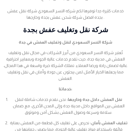
خدمات كثيرة جدا توفرها لكم شركه النسر السعودي شركة نقل عفش
بجده افضل شركة شحن عفش بجدة وخارجها .
شركة نقل وتغليف عفش بجدة
شركة النسر السعودي لنقل وتغليف العفش في جدة
تُعتبر شركة النسر السعودي من أبرز الشركات في مجال نقل وتغليف
العفش في مدينة جدة، حيث تقدم خدمات عالية الجودة وبمعايير احترافية
عالية لضمان راحة ورضا العملاء. تمتلك الشركة خبرة واسعة في هذا المجال،
مما يجعلها الخيار الأمثل لمن يبحثون عن جودة وأمان في نقل وتغليف
العفش.
خدماتنا:
نقل العفش داخل جدة وخارجها:
نحن نقدم خدمات شاملة لنقل
العفش بين المواقع داخل مدينة جدة وإلى المدن الأخرى، مع ضمان
سلامة وسرعة وصول العفش بشكل آمن وموثوق.
تغليف العفش بأمان:
نحرص على تغليف كل قطعة من العفش بعناية
فائقة باستخدام مواد تغليف عالية الجودة، مما يضمن حمايتها من