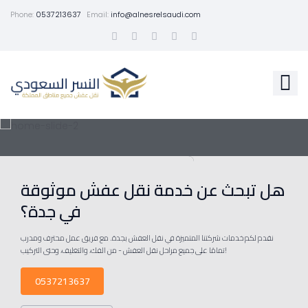
Phone:
0537213637
Email:
info@alnesrelsaudi.com
هل تبحث عن خدمة نقل عفش موثوقة
في جدة؟
نقدم لكم خدمات شركتنا المتميزة في نقل العفش بجدة. مع فريق عمل محترف ومدرب
تمامًا على جميع مراحل نقل العفش - من الفك، والتغليف، وحتى التركيب!
0537213637