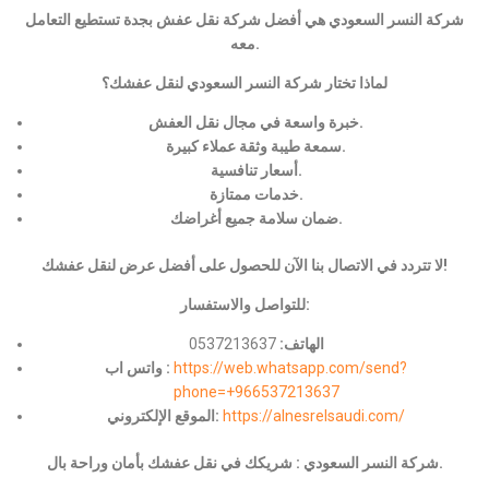
شركة النسر السعودي هي أفضل شركة نقل عفش بجدة تستطيع التعامل
معه.
لماذا تختار شركة النسر السعودي لنقل عفشك؟
خبرة واسعة في مجال نقل العفش.
سمعة طيبة وثقة عملاء كبيرة.
أسعار تنافسية.
خدمات ممتازة.
ضمان سلامة جميع أغراضك.
لا تتردد في الاتصال بنا الآن للحصول على أفضل عرض لنقل عفشك!
للتواصل والاستفسار:
الهاتف:
0537213637
https://web.whatsapp.com/send?
واتس اب :
phone=+966537213637
https://alnesrelsaudi.com/
الموقع الإلكتروني:
شركة النسر السعودي : شريكك في نقل عفشك بأمان وراحة بال.