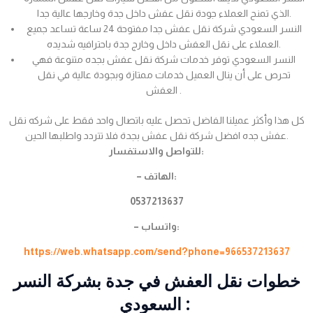
الذي تمنح العملاء جودة نقل عفش داخل جدة وخارجها عالية جدا.
النسر السعودي شركة نقل عفش جدا مفتوحة 24 ساعة تساعد جميع
العملاء على نقل العفش داخل وخارج جدة باحترافيه شديده.
النسر السعودي توفر خدمات شركة نقل عفش بجده متنوعة فهي
تحرص على أن ينال العميل خدمات ممتازة وبجودة عالية في نقل
العفش .
كل هذا وأكثر عميلنا الفاضل تحصل عليه باتصال واحد فقط على شركه نقل
عفش جده افضل شركة نقل عفش بجدة فلا تتردد واطلبها الحين.
للتواصل والاستفسار:
– الهاتف:
0537213637
– واتساب:
https://web.whatsapp.com/send?phone=966537213637
خطوات نقل العفش في جدة بشركة النسر
السعودي :