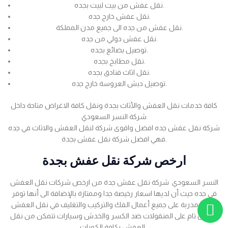
نقل عفش من بيت لبيت بجده.
نقل عفش خارج جده.
نقل عفش من جده الى جميع مدن المملكة.
نقل عفش دولي من جده.
توصيل بضائع بجده.
نقل مطابخ بجده.
نقل اثاث فنادق بجده.
توصيل دبش العروسة خارج جده.
كافة خدمات نقل العفش والأثاث بجدة ونقل كافة الاغراض متاحة داخل
شركة النسر السعودي
شركة نقل عفش جده افضل واقوى شركة لنقل العفش والاثاث في جده
فهي افضل شركة نقل عفش بجدة.
ارخص شركة نقل عفش بجدة
النسر السعودي شركة نقل عفش جدة من ارخص شركات نقل العفش
في جده حيث أن لديها اسعار رخيصة جدا وممتازة بالإضافة الى أنها توفر
عمالة مدربة على جميع أعمال الفك والتركيب والتغليف في نقل العفش
بضمان تام على المنقولات ضد الكسر والخدش وسيارات تتمكن من نقل
العفش بكافة الكميات .