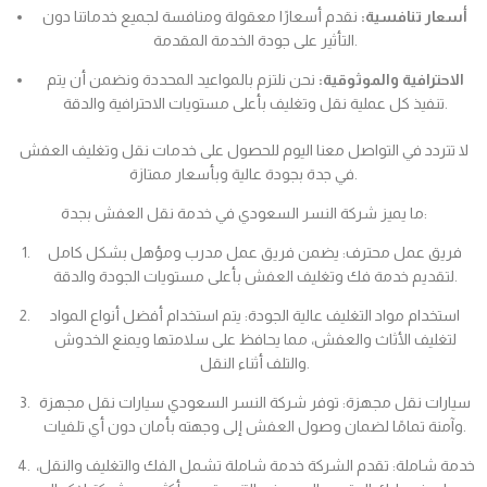
أسعار تنافسية:
نقدم أسعارًا معقولة ومنافسة لجميع خدماتنا دون
التأثير على جودة الخدمة المقدمة.
الاحترافية والموثوقية:
نحن نلتزم بالمواعيد المحددة ونضمن أن يتم
تنفيذ كل عملية نقل وتغليف بأعلى مستويات الاحترافية والدقة.
لا تتردد في التواصل معنا اليوم للحصول على خدمات نقل وتغليف العفش
في جدة بجودة عالية وبأسعار ممتازة.
ما يميز شركة النسر السعودي في خدمة نقل العفش بجدة:
فريق عمل محترف: يضمن فريق عمل مدرب ومؤهل بشكل كامل
لتقديم خدمة فك وتغليف العفش بأعلى مستويات الجودة والدقة.
استخدام مواد التغليف عالية الجودة: يتم استخدام أفضل أنواع المواد
لتغليف الأثاث والعفش، مما يحافظ على سلامتها ويمنع الخدوش
والتلف أثناء النقل.
سيارات نقل مجهزة: توفر شركة النسر السعودي سيارات نقل مجهزة
وآمنة تمامًا لضمان وصول العفش إلى وجهته بأمان دون أي تلفيات.
خدمة شاملة: تقدم الشركة خدمة شاملة تشمل الفك والتغليف والنقل،