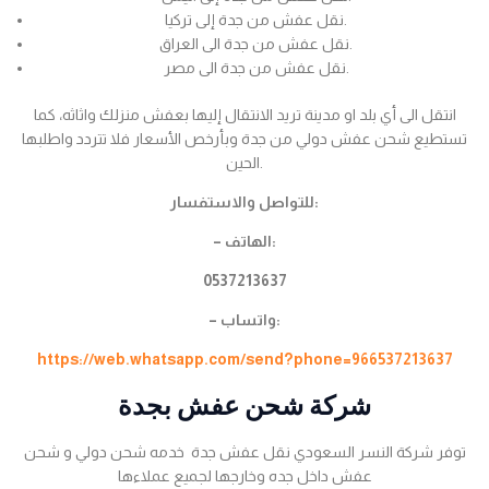
نقل عفش من جدة إلى تركيا.
نقل عفش من جدة الى العراق.
نقل عفش من جدة الى مصر.
انتقل الى أي بلد او مدينة تريد الانتقال إليها بعفش منزلك واثاثه، كما
تستطيع شحن عفش دولي من جدة وبأرخص الأسعار فلا تتردد واطلبها
الحين.
للتواصل والاستفسار:
– الهاتف:
0537213637
– واتساب:
https://web.whatsapp.com/send?phone=966537213637
شركة شحن عفش بجدة
توفر شركة النسر السعودي نقل عفش جدة خدمه شحن دولي و شحن
عفش داخل جده وخارجها لجميع عملاءها