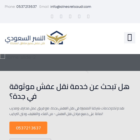
Phone:
0537213637
Email:
info@alnesrelsaudi.com
هل تبحث عن خدمة نقل عفش موثوقة
في جدة؟
نقدم لكم خدمات شركتنا المتميزة في نقل العفش بجدة. مع فريق عمل محترف ومدرب
تمامًا على جميع مراحل نقل العفش - من الفك، والتغليف، وحتى التركيب!
0537213637