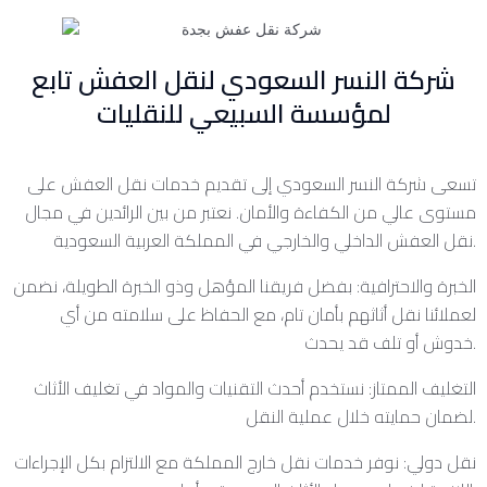
شركة النسر السعودي لنقل العفش تابع
لمؤسسة السبيعي للنقليات
تسعى شركة النسر السعودي إلى تقديم خدمات نقل العفش على
مستوى عالي من الكفاءة والأمان. نعتبر من بين الرائدين في مجال
نقل العفش الداخلي والخارجي في المملكة العربية السعودية.
الخبرة والاحترافية: بفضل فريقنا المؤهل وذو الخبرة الطويلة، نضمن
لعملائنا نقل أثاثهم بأمان تام، مع الحفاظ على سلامته من أي
خدوش أو تلف قد يحدث.
التغليف الممتاز: نستخدم أحدث التقنيات والمواد في تغليف الأثاث
لضمان حمايته خلال عملية النقل.
نقل دولي: نوفر خدمات نقل خارج المملكة مع الالتزام بكل الإجراءات