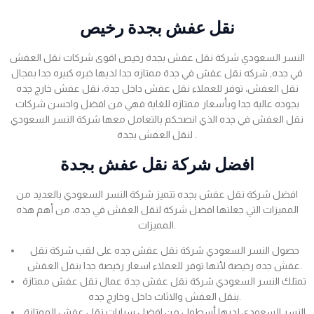
نقل عفش بجدة رخيص
النسر السعودي شركة نقل عفش بجدة رخيص اقوى شركات نقل العفش
في جده, شركه نقل عفش في جدة ممتازه جدا لديها خبره كبيره جدا بمجال
نقل العفش، توفر للعملاء نقل عفش داخل جدة، نقل عفش خارج جده
بجوده عالية جدا وبأسعار ممتازه للغاية فهي من افضل واحسن شركات
نقل العفش في جده الذي انصحكم بالتعامل معها شركة النسر السعودي
لنقل العفش بجدة .
افضل شركة نقل عفش بجدة
افضل شركة نقل عفش بجده تتميز شركة النسر السعودي بالعديد من
المميزات التي جعلتها افضل شركة لنقل العفش في جده، من أهم هذه
المميزات.
حصول النسر السعودي شركة نقل عفش جده على لقب شركة نقل
عفش جده رخيصة لأنها توفر للعملاء اسعار رخيصة جدا بنقل العفش.
تمتلك النسر السعودي شركة نقل عفش جدة عمال نقل عفش ممتازة
بنقل العفش والاثاث داخل وخارج جده.
النسر السعودي لديها أسطول من افضل سيارات نقل عفش الممتازة