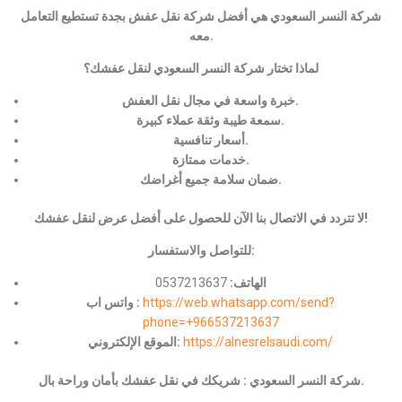
شركة النسر السعودي هي أفضل شركة نقل عفش بجدة تستطيع التعامل
معه.
لماذا تختار شركة النسر السعودي لنقل عفشك؟
خبرة واسعة في مجال نقل العفش.
سمعة طيبة وثقة عملاء كبيرة.
أسعار تنافسية.
خدمات ممتازة.
ضمان سلامة جميع أغراضك.
لا تتردد في الاتصال بنا الآن للحصول على أفضل عرض لنقل عفشك!
للتواصل والاستفسار:
الهاتف:
0537213637
https://web.whatsapp.com/send?
واتس اب :
phone=+966537213637
https://alnesrelsaudi.com/
الموقع الإلكتروني:
شركة النسر السعودي : شريكك في نقل عفشك بأمان وراحة بال.