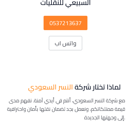
السبيعي للنقليات
0537213637
واتس اب
لماذا تختار شركة
النسر السعودي
مع شركة النسر السعودي، أنتم في أيدي آمنة. نفهم مدى
قيمة ممتلكاتكم، ونعمل بجد لضمان نقلها بأمان واحترافية
إلى وجهتها الجديدة.