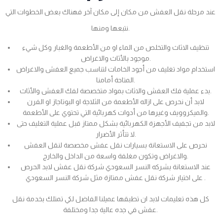
عند مرحلة نقل العفش من مكان إلى مكان آخر فهناك بعض الخطوات التي
نتبعها ومنها.
تنظيف الاثاث والتخلص من الماء او من الأطعمة والغبار وكل شيء
موجود بالأثاث والاغراض.
استخدام مواد تغليف من أجود الخامات لتناسب جميع العفش والاغراض
المتاحة أمامنا.
بدء عملية فك العفش والاثاث بمواد متخصصة لفك العفش والأثاث.
لابد أن نحرص على ازاله الأطعمة من الثلاجة او البوتاجاز او الفرن
والميكروويف وغيرها من أدوات كهربائية التي تحتوي على الأطعمة.
لابد من تجفيف الأجهزة الكهربائية بشكل ممتاز قبل عملية التغليف حتى
لا تتأثر الأضرار.
نحرص على الاستعانة بسيارات نقل عفش مخصصة لنقل العفش
والاغراض وتكون مغلفة واسعة من الداخل والخارج.
عند الاستعانة بشركه النسر السعودي شركة نقل عفش لابد الحرص
على اختيار شركة نقل عفش ممتازة مثل شركة النسر السعودي .
كل هذه تعليمات لابد ان تطبقها عميلنا الفاضل لكي تمتلك بخدمة نقل
عفش في جده عالية جدا ومختلفة.