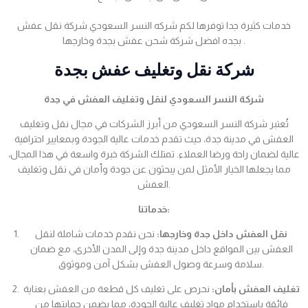
خدمات كثيرة جدا توفرها لكم شركه النسر السعودي شركة نقل عفش
بجده افضل شركة شحن عفش بجدة وخارجها .
شركة نقل وتغليف عفش بجدة
شركة النسر السعودي لنقل وتغليف العفش في جدة
تُعتبر شركة النسر السعودي من أبرز الشركات في مجال نقل وتغليف
العفش في مدينة جدة، حيث تقدم خدمات عالية الجودة وبمعايير احترافية
عالية لضمان راحة ورضا العملاء. تمتلك الشركة خبرة واسعة في هذا المجال،
مما يجعلها الخيار الأمثل لمن يبحثون عن جودة وأمان في نقل وتغليف
العفش.
خدماتنا:
نقل العفش داخل جدة وخارجها:
نحن نقدم خدمات شاملة لنقل
العفش بين المواقع داخل مدينة جدة وإلى المدن الأخرى، مع ضمان
سلامة وسرعة وصول العفش بشكل آمن وموثوق.
تغليف العفش بأمان:
نحرص على تغليف كل قطعة من العفش بعناية
فائقة باستخدام مواد تغليف عالية الجودة، مما يضمن حمايتها من