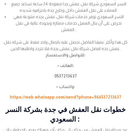
النسر السعودي شركة نقل عفش جدا مفتوحة 24 ساعة تساعد جميع
العملاء على نقل العفش داخل وخارج جدة باحترافيه شديده.
النسر السعودي توفر خدمات شركة نقل عفش بجده متنوعة فهي
تحرص على أن ينال العميل خدمات ممتازة وبجودة عالية في نقل
العفش .
كل هذا وأكثر عميلنا الفاضل تحصل عليه باتصال واحد فقط على شركه نقل
عفش جده افضل شركة نقل عفش بجدة فلا تتردد واطلبها الحين.
للتواصل والاستفسار:
– الهاتف:
0537213637
– واتساب:
https://web.whatsapp.com/send?phone=966537213637
خطوات نقل العفش في جدة بشركة النسر
السعودي :
عند مرحلة نقل العفش من مكان إلى مكان آخر فهناك بعض الخطوات التي