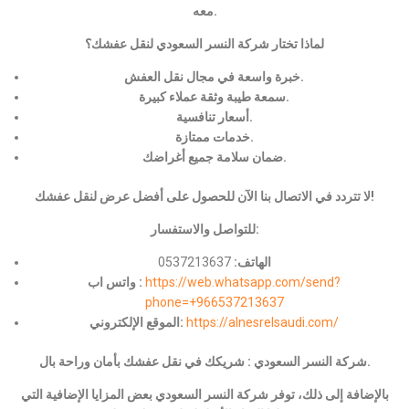
معه.
لماذا تختار شركة النسر السعودي لنقل عفشك؟
خبرة واسعة في مجال نقل العفش.
سمعة طيبة وثقة عملاء كبيرة.
أسعار تنافسية.
خدمات ممتازة.
ضمان سلامة جميع أغراضك.
لا تتردد في الاتصال بنا الآن للحصول على أفضل عرض لنقل عفشك!
للتواصل والاستفسار:
الهاتف:
0537213637
https://web.whatsapp.com/send?
واتس اب :
phone=+966537213637
https://alnesrelsaudi.com/
الموقع الإلكتروني:
شركة النسر السعودي : شريكك في نقل عفشك بأمان وراحة بال.
بالإضافة إلى ذلك، توفر شركة النسر السعودي بعض المزايا الإضافية التي