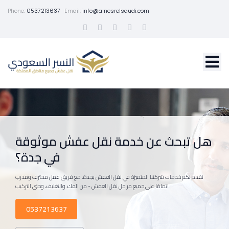
Phone:
0537213637
Email:
info@alnesrelsaudi.com
هل تبحث عن خدمة نقل عفش موثوقة
في جدة؟
نقدم لكم خدمات شركتنا المتميزة في نقل العفش بجدة. مع فريق عمل محترف ومدرب
تمامًا على جميع مراحل نقل العفش - من الفك، والتغليف، وحتى التركيب!
0537213637