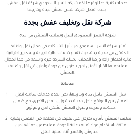
خدمات كثيرة جدا توفرها لكم شركه النسر السعودي شركة نقل عفش
بجده افضل شركة شحن عفش بجدة وخارجها .
شركة نقل وتغليف عفش بجدة
شركة النسر السعودي لنقل وتغليف العفش في جدة
تُعتبر شركة النسر السعودي من أبرز الشركات في مجال نقل وتغليف
العفش في مدينة جدة، حيث تقدم خدمات عالية الجودة وبمعايير احترافية
عالية لضمان راحة ورضا العملاء. تمتلك الشركة خبرة واسعة في هذا المجال،
مما يجعلها الخيار الأمثل لمن يبحثون عن جودة وأمان في نقل وتغليف
العفش.
خدماتنا:
نقل العفش داخل جدة وخارجها:
نحن نقدم خدمات شاملة لنقل
العفش بين المواقع داخل مدينة جدة وإلى المدن الأخرى، مع ضمان
سلامة وسرعة وصول العفش بشكل آمن وموثوق.
تغليف العفش بأمان:
نحرص على تغليف كل قطعة من العفش بعناية
فائقة باستخدام مواد تغليف عالية الجودة، مما يضمن حمايتها من
الخدوش والكسر أثناء عملية النقل.