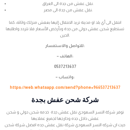
نقل عفش من جدة الى العراق.
نقل عفش من جدة الى مصر.
انتقل الى أي بلد او مدينة تريد الانتقال إليها بعفش منزلك واثاثه، كما
تستطيع شحن عفش دولي من جدة وبأرخص الأسعار فلا تتردد واطلبها
الحين.
للتواصل والاستفسار:
– الهاتف:
0537213637
– واتساب:
https://web.whatsapp.com/send?phone=966537213637
شركة شحن عفش بجدة
توفر شركة النسر السعودي نقل عفش جدة خدمه شحن دولي و شحن
عفش داخل جده وخارجها لجميع عملاءها
حيث ان شركه النسر السعودي شركة نقل عفش جده افضل شركة شحن