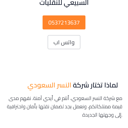
السبيعي للنقليات
0537213637
واتس اب
لماذا تختار شركة
النسر السعودي
مع شركة النسر السعودي، أنتم في أيدي آمنة. نفهم مدى
قيمة ممتلكاتكم، ونعمل بجد لضمان نقلها بأمان واحترافية
إلى وجهتها الجديدة.