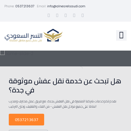
Phone:
0537213637
Email:
info@alnesrelsaudi.com
هل تبحث عن خدمة نقل عفش موثوقة
في جدة؟
نقدم لكم خدمات شركتنا المتميزة في نقل العفش بجدة. مع فريق عمل محترف ومدرب
تمامًا على جميع مراحل نقل العفش - من الفك، والتغليف، وحتى التركيب!
0537213637