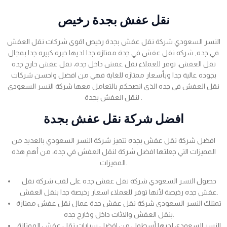
نقل عفش بجدة رخيص
النسر السعودي شركة نقل عفش بجدة رخيص اقوى شركات نقل العفش
في جده, شركه نقل عفش في جدة ممتازه جدا لديها خبره كبيره جدا بمجال
نقل العفش، توفر للعملاء نقل عفش داخل جدة، نقل عفش خارج جده
بجوده عالية جدا وبأسعار ممتازه للغاية فهي من افضل واحسن شركات
نقل العفش في جده الذي انصحكم بالتعامل معها شركة النسر السعودي
لنقل العفش بجدة .
افضل شركة نقل عفش بجدة
افضل شركة نقل عفش بجده تتميز شركة النسر السعودي بالعديد من
المميزات التي جعلتها افضل شركة لنقل العفش في جده، من أهم هذه
المميزات.
حصول النسر السعودي شركة نقل عفش جده على لقب شركة نقل
عفش جده رخيصة لأنها توفر للعملاء اسعار رخيصة جدا بنقل العفش.
تمتلك النسر السعودي شركة نقل عفش جدة عمال نقل عفش ممتازة
بنقل العفش والاثاث داخل وخارج جده.
النسر السعودي لديها أسطول من افضل سيارات نقل عفش الممتازة