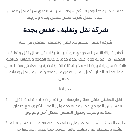
خدمات كثيرة جدا توفرها لكم شركه النسر السعودي شركة نقل عفش
بجده افضل شركة شحن عفش بجدة وخارجها .
شركة نقل وتغليف عفش بجدة
شركة النسر السعودي لنقل وتغليف العفش في جدة
تُعتبر شركة النسر السعودي من أبرز الشركات في مجال نقل وتغليف
العفش في مدينة جدة، حيث تقدم خدمات عالية الجودة وبمعايير احترافية
عالية لضمان راحة ورضا العملاء. تمتلك الشركة خبرة واسعة في هذا المجال،
مما يجعلها الخيار الأمثل لمن يبحثون عن جودة وأمان في نقل وتغليف
العفش.
خدماتنا:
نقل العفش داخل جدة وخارجها:
نحن نقدم خدمات شاملة لنقل
العفش بين المواقع داخل مدينة جدة وإلى المدن الأخرى، مع ضمان
سلامة وسرعة وصول العفش بشكل آمن وموثوق.
تغليف العفش بأمان:
نحرص على تغليف كل قطعة من العفش بعناية
فائقة باستخدام مواد تغليف عالية الجودة، مما يضمن حمايتها من