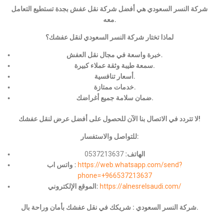
شركة النسر السعودي هي أفضل شركة نقل عفش بجدة تستطيع التعامل
معه.
لماذا تختار شركة النسر السعودي لنقل عفشك؟
خبرة واسعة في مجال نقل العفش.
سمعة طيبة وثقة عملاء كبيرة.
أسعار تنافسية.
خدمات ممتازة.
ضمان سلامة جميع أغراضك.
لا تتردد في الاتصال بنا الآن للحصول على أفضل عرض لنقل عفشك!
للتواصل والاستفسار:
الهاتف:
0537213637
https://web.whatsapp.com/send?
واتس اب :
phone=+966537213637
https://alnesrelsaudi.com/
الموقع الإلكتروني:
شركة النسر السعودي : شريكك في نقل عفشك بأمان وراحة بال.