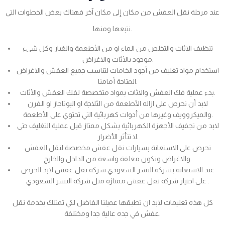
عند مرحلة نقل العفش من مكان إلى مكان آخر فهناك بعض الخطوات التي
نتبعها ومنها.
تنظيف الاثاث والتخلص من الماء او من الأطعمة والغبار وكل شيء
موجود بالأثاث والاغراض.
استخدام مواد تغليف من أجود الخامات لتناسب جميع العفش والاغراض
المتاحة أمامنا.
بدء عملية فك العفش والاثاث بمواد متخصصة لفك العفش والأثاث.
لابد أن نحرص على ازاله الأطعمة من الثلاجة او البوتاجاز او الفرن
والميكروويف وغيرها من أدوات كهربائية التي تحتوي على الأطعمة.
لابد من تجفيف الأجهزة الكهربائية بشكل ممتاز قبل عملية التغليف حتى
لا تتأثر الأضرار.
نحرص على الاستعانة بسيارات نقل عفش مخصصة لنقل العفش
والاغراض وتكون مغلفة واسعة من الداخل والخارج.
عند الاستعانة بشركه النسر السعودي شركة نقل عفش لابد الحرص
على اختيار شركة نقل عفش ممتازة مثل شركة النسر السعودي .
كل هذه تعليمات لابد ان تطبقها عميلنا الفاضل لكي تمتلك بخدمة نقل
عفش في جده عالية جدا ومختلفة.