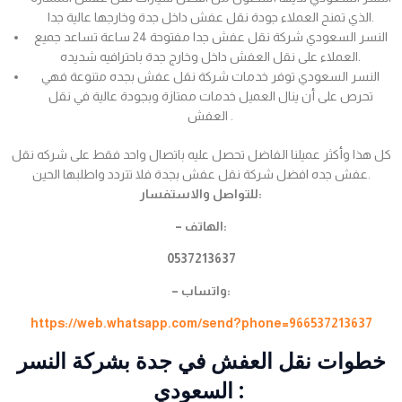
الذي تمنح العملاء جودة نقل عفش داخل جدة وخارجها عالية جدا.
النسر السعودي شركة نقل عفش جدا مفتوحة 24 ساعة تساعد جميع
العملاء على نقل العفش داخل وخارج جدة باحترافيه شديده.
النسر السعودي توفر خدمات شركة نقل عفش بجده متنوعة فهي
تحرص على أن ينال العميل خدمات ممتازة وبجودة عالية في نقل
العفش .
كل هذا وأكثر عميلنا الفاضل تحصل عليه باتصال واحد فقط على شركه نقل
عفش جده افضل شركة نقل عفش بجدة فلا تتردد واطلبها الحين.
للتواصل والاستفسار:
– الهاتف:
0537213637
– واتساب:
https://web.whatsapp.com/send?phone=966537213637
خطوات نقل العفش في جدة بشركة النسر
السعودي :