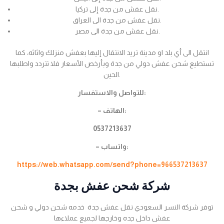
نقل عفش من جدة إلى تركيا.
نقل عفش من جدة الى العراق.
نقل عفش من جدة الى مصر.
انتقل الى أي بلد او مدينة تريد الانتقال إليها بعفش منزلك واثاثه، كما
تستطيع شحن عفش دولي من جدة وبأرخص الأسعار فلا تتردد واطلبها
الحين.
للتواصل والاستفسار:
– الهاتف:
0537213637
– واتساب:
https://web.whatsapp.com/send?phone=966537213637
شركة شحن عفش بجدة
توفر شركة النسر السعودي نقل عفش جدة خدمه شحن دولي و شحن
عفش داخل جده وخارجها لجميع عملاءها