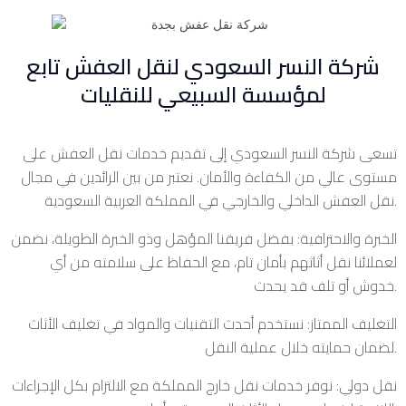
شركة النسر السعودي لنقل العفش تابع
لمؤسسة السبيعي للنقليات
تسعى شركة النسر السعودي إلى تقديم خدمات نقل العفش على
مستوى عالي من الكفاءة والأمان. نعتبر من بين الرائدين في مجال
نقل العفش الداخلي والخارجي في المملكة العربية السعودية.
الخبرة والاحترافية: بفضل فريقنا المؤهل وذو الخبرة الطويلة، نضمن
لعملائنا نقل أثاثهم بأمان تام، مع الحفاظ على سلامته من أي
خدوش أو تلف قد يحدث.
التغليف الممتاز: نستخدم أحدث التقنيات والمواد في تغليف الأثاث
لضمان حمايته خلال عملية النقل.
نقل دولي: نوفر خدمات نقل خارج المملكة مع الالتزام بكل الإجراءات