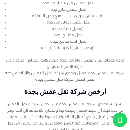
نقل عفش من بيت لبيت بجده.
نقل عفش خارج جده.
نقل عفش من جده الى جميع مدن المملكة.
نقل عفش دولي من جده.
توصيل بضائع بجده.
نقل مطابخ بجده.
نقل اثاث فنادق بجده.
توصيل دبش العروسة خارج جده.
كافة خدمات نقل العفش والأثاث بجدة ونقل كافة الاغراض متاحة داخل
شركة النسر السعودي
شركة نقل عفش جده افضل واقوى شركة لنقل العفش والاثاث في جده
فهي افضل شركة نقل عفش بجدة.
ارخص شركة نقل عفش بجدة
النسر السعودي شركة نقل عفش جدة من ارخص شركات نقل العفش
في جده حيث أن لديها اسعار رخيصة جدا وممتازة بالإضافة الى أنها توفر
عمالة مدربة على جميع أعمال الفك والتركيب والتغليف في نقل العفش
بضمان تام على المنقولات ضد الكسر والخدش وسيارات تتمكن من نقل
العفش بكافة الكميات .