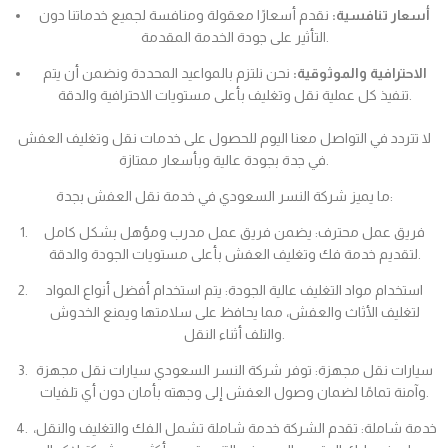
أسعار تنافسية:
نقدم أسعارًا معقولة ومنافسة لجميع خدماتنا دون
التأثير على جودة الخدمة المقدمة.
الاحترافية والموثوقية:
نحن نلتزم بالمواعيد المحددة ونضمن أن يتم
تنفيذ كل عملية نقل وتغليف بأعلى مستويات الاحترافية والدقة.
لا تتردد في التواصل معنا اليوم للحصول على خدمات نقل وتغليف العفش
في جدة بجودة عالية وبأسعار ممتازة.
ما يميز شركة النسر السعودي في خدمة نقل العفش بجدة:
فريق عمل محترف: يضمن فريق عمل مدرب ومؤهل بشكل كامل
لتقديم خدمة فك وتغليف العفش بأعلى مستويات الجودة والدقة.
استخدام مواد التغليف عالية الجودة: يتم استخدام أفضل أنواع المواد
لتغليف الأثاث والعفش، مما يحافظ على سلامتها ويمنع الخدوش
والتلف أثناء النقل.
سيارات نقل مجهزة: توفر شركة النسر السعودي سيارات نقل مجهزة
وآمنة تمامًا لضمان وصول العفش إلى وجهته بأمان دون أي تلفيات.
خدمة شاملة: تقدم الشركة خدمة شاملة تشمل الفك والتغليف والنقل،