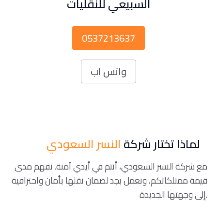
السبيعي للنقليات
0537213637
واتس اب
لماذا تختار شركة
النسر السعودي
مع شركة النسر السعودي، أنتم في أيدي آمنة. نفهم مدى
قيمة ممتلكاتكم، ونعمل بجد لضمان نقلها بأمان واحترافية
إلى وجهتها الجديدة.