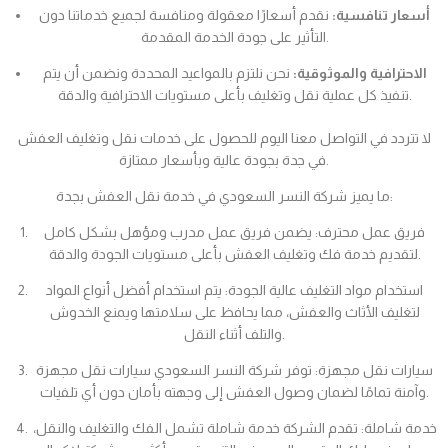
أسعار تنافسية:
نقدم أسعارًا معقولة ومنافسة لجميع خدماتنا دون
التأثير على جودة الخدمة المقدمة.
الاحترافية والموثوقية:
نحن نلتزم بالمواعيد المحددة ونضمن أن يتم
تنفيذ كل عملية نقل وتغليف بأعلى مستويات الاحترافية والدقة.
لا تتردد في التواصل معنا اليوم للحصول على خدمات نقل وتغليف العفش
في جدة بجودة عالية وبأسعار ممتازة.
ما يميز شركة النسر السعودي في خدمة نقل العفش بجدة:
فريق عمل محترف: يضمن فريق عمل مدرب ومؤهل بشكل كامل
لتقديم خدمة فك وتغليف العفش بأعلى مستويات الجودة والدقة.
استخدام مواد التغليف عالية الجودة: يتم استخدام أفضل أنواع المواد
لتغليف الأثاث والعفش، مما يحافظ على سلامتها ويمنع الخدوش
والتلف أثناء النقل.
سيارات نقل مجهزة: توفر شركة النسر السعودي سيارات نقل مجهزة
وآمنة تمامًا لضمان وصول العفش إلى وجهته بأمان دون أي تلفيات.
خدمة شاملة: تقدم الشركة خدمة شاملة تشمل الفك والتغليف والنقل،