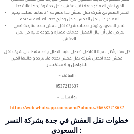
الذي تمنح العملاء جودة نقل عفش داخل جدة وخارجها عالية جدا.
النسر السعودي شركة نقل عفش جدا مفتوحة 24 ساعة تساعد جميع
العملاء على نقل العفش داخل وخارج جدة باحترافيه شديده.
النسر السعودي توفر خدمات شركة نقل عفش بجده متنوعة فهي
تحرص على أن ينال العميل خدمات ممتازة وبجودة عالية في نقل
العفش .
كل هذا وأكثر عميلنا الفاضل تحصل عليه باتصال واحد فقط على شركه نقل
عفش جده افضل شركة نقل عفش بجدة فلا تتردد واطلبها الحين.
للتواصل والاستفسار:
– الهاتف:
0537213637
– واتساب:
https://web.whatsapp.com/send?phone=966537213637
خطوات نقل العفش في جدة بشركة النسر
السعودي :