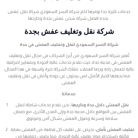
خدمات كثيرة جدا توفرها لكم شركه النسر السعودي شركة نقل عفش
بجده افضل شركة شحن عفش بجدة وخارجها .
شركة نقل وتغليف عفش بجدة
شركة النسر السعودي لنقل وتغليف العفش في جدة
تُعتبر شركة النسر السعودي من أبرز الشركات في مجال نقل وتغليف
العفش في مدينة جدة، حيث تقدم خدمات عالية الجودة وبمعايير احترافية
عالية لضمان راحة ورضا العملاء. تمتلك الشركة خبرة واسعة في هذا المجال،
مما يجعلها الخيار الأمثل لمن يبحثون عن جودة وأمان في نقل وتغليف
العفش.
خدماتنا:
نقل العفش داخل جدة وخارجها:
نحن نقدم خدمات شاملة لنقل
العفش بين المواقع داخل مدينة جدة وإلى المدن الأخرى، مع ضمان
سلامة وسرعة وصول العفش بشكل آمن وموثوق.
تغليف العفش بأمان:
نحرص على تغليف كل قطعة من العفش بعناية
فائقة باستخدام مواد تغليف عالية الجودة، مما يضمن حمايتها من