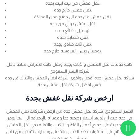
نقل عفش من بيت لبيت بجده.
نقل عفش خارج جده.
نقل عفش من جده الى جميع مدن المملكة.
نقل عفش دولي من جده.
توصيل بضائع بجده.
نقل مطابخ بجده.
نقل اثاث فنادق بجده.
توصيل دبش العروسة خارج جده.
كافة خدمات نقل العفش والأثاث بجدة ونقل كافة الاغراض متاحة داخل
شركة النسر السعودي
شركة نقل عفش جده افضل واقوى شركة لنقل العفش والاثاث في جده
فهي افضل شركة نقل عفش بجدة.
ارخص شركة نقل عفش بجدة
النسر السعودي شركة نقل عفش جدة من ارخص شركات نقل العفش
في جده حيث أن لديها اسعار رخيصة جدا وممتازة بالإضافة الى أنها توفر
عمالة مدربة على جميع أعمال الفك والتركيب والتغليف في نقل العفش
بضمان تام على المنقولات ضد الكسر والخدش وسيارات تتمكن من نقل
العفش بكافة الكميات .