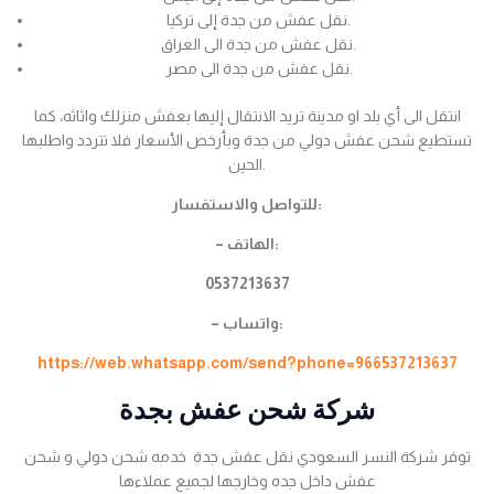
نقل عفش من جدة إلى تركيا.
نقل عفش من جدة الى العراق.
نقل عفش من جدة الى مصر.
انتقل الى أي بلد او مدينة تريد الانتقال إليها بعفش منزلك واثاثه، كما
تستطيع شحن عفش دولي من جدة وبأرخص الأسعار فلا تتردد واطلبها
الحين.
للتواصل والاستفسار:
– الهاتف:
0537213637
– واتساب:
https://web.whatsapp.com/send?phone=966537213637
شركة شحن عفش بجدة
توفر شركة النسر السعودي نقل عفش جدة خدمه شحن دولي و شحن
عفش داخل جده وخارجها لجميع عملاءها