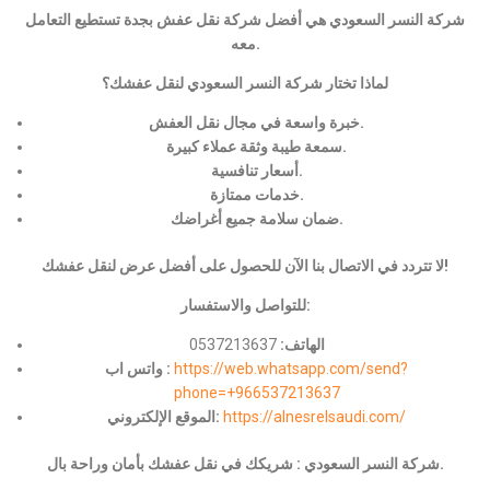
شركة النسر السعودي هي أفضل شركة نقل عفش بجدة تستطيع التعامل
معه.
لماذا تختار شركة النسر السعودي لنقل عفشك؟
خبرة واسعة في مجال نقل العفش.
سمعة طيبة وثقة عملاء كبيرة.
أسعار تنافسية.
خدمات ممتازة.
ضمان سلامة جميع أغراضك.
لا تتردد في الاتصال بنا الآن للحصول على أفضل عرض لنقل عفشك!
للتواصل والاستفسار:
الهاتف:
0537213637
https://web.whatsapp.com/send?
واتس اب :
phone=+966537213637
https://alnesrelsaudi.com/
الموقع الإلكتروني:
شركة النسر السعودي : شريكك في نقل عفشك بأمان وراحة بال.