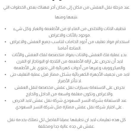
عند مرحلة نقل العفش من مكان إلى مكان آخر فهناك بعض الخطوات التي
نتبعها ومنها.
تنظيف الاثاث والتخلص من الماء او من الأطعمة والغبار وكل شيء
موجود بالأثاث والاغراض.
استخدام مواد تغليف من أجود الخامات لتناسب جميع العفش والاغراض
المتاحة أمامنا.
بدء عملية فك العفش والاثاث بمواد متخصصة لفك العفش والأثاث.
لابد أن نحرص على ازاله الأطعمة من الثلاجة او البوتاجاز او الفرن
والميكروويف وغيرها من أدوات كهربائية التي تحتوي على الأطعمة.
لابد من تجفيف الأجهزة الكهربائية بشكل ممتاز قبل عملية التغليف حتى
لا تتأثر الأضرار.
نحرص على الاستعانة بسيارات نقل عفش مخصصة لنقل العفش
والاغراض وتكون مغلفة واسعة من الداخل والخارج.
عند الاستعانة بشركه النسر السعودي شركة نقل عفش لابد الحرص
على اختيار شركة نقل عفش ممتازة مثل شركة النسر السعودي .
كل هذه تعليمات لابد ان تطبقها عميلنا الفاضل لكي تمتلك بخدمة نقل
عفش في جده عالية جدا ومختلفة.