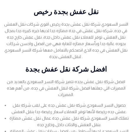
نقل عفش بجدة رخيص
النسر السعودي شركة نقل عفش بجدة رخيص اقوى شركات نقل العفش
في جده, شركه نقل عفش في جدة ممتازه جدا لديها خبره كبيره جدا بمجال
نقل العفش، توفر للعملاء نقل عفش داخل جدة، نقل عفش خارج جده
بجوده عالية جدا وبأسعار ممتازه للغاية فهي من افضل واحسن شركات
نقل العفش في جده الذي انصحكم بالتعامل معها شركة النسر السعودي
لنقل العفش بجدة .
افضل شركة نقل عفش بجدة
افضل شركة نقل عفش بجده تتميز شركة النسر السعودي بالعديد من
المميزات التي جعلتها افضل شركة لنقل العفش في جده، من أهم هذه
المميزات.
حصول النسر السعودي شركة نقل عفش جده على لقب شركة نقل
عفش جده رخيصة لأنها توفر للعملاء اسعار رخيصة جدا بنقل العفش.
تمتلك النسر السعودي شركة نقل عفش جدة عمال نقل عفش ممتازة
بنقل العفش والاثاث داخل وخارج جده.
النسر السعودي لديها أسطول من افضل سيارات نقل عفش الممتازة