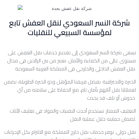
شركة النسر السعودي لنقل العفش تابع
لمؤسسة السبيعي للنقليات
تسعى شركة النسر السعودي إلى تقديم خدمات نقل العفش على
مستوى عالي من الكفاءة والأمان. نعتبر من بين الرائدين في مجال
نقل العفش الداخلي والخارجي في المملكة العربية السعودية.
الخبرة والاحترافية: بفضل فريقنا المؤهل وذو الخبرة الطويلة، نضمن
لعملائنا نقل أثاثهم بأمان تام، مع الحفاظ على سلامته من أي
خدوش أو تلف قد يحدث.
التغليف الممتاز: نستخدم أحدث التقنيات والمواد في تغليف الأثاث
لضمان حمايته خلال عملية النقل.
نقل دولي: نوفر خدمات نقل خارج المملكة مع الالتزام بكل الإجراءات