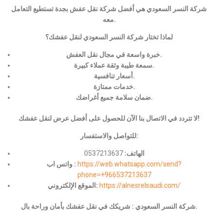
شركة النسر السعودي هي أفضل شركة نقل عفش بجدة تستطيع التعامل
معه.
لماذا تختار شركة النسر السعودي لنقل عفشك؟
خبرة واسعة في مجال نقل العفش.
سمعة طيبة وثقة عملاء كبيرة.
أسعار تنافسية.
خدمات ممتازة.
ضمان سلامة جميع أغراضك.
لا تتردد في الاتصال بنا الآن للحصول على أفضل عرض لنقل عفشك!
للتواصل والاستفسار:
الهاتف:
0537213637
https://web.whatsapp.com/send?
واتس اب :
phone=+966537213637
https://alnesrelsaudi.com/
الموقع الإلكتروني:
شركة النسر السعودي : شريكك في نقل عفشك بأمان وراحة بال.