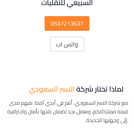
السبيعي للنقليات
0537213637
واتس اب
لماذا تختار شركة
النسر السعودي
مع شركة النسر السعودي، أنتم في أيدي آمنة. نفهم مدى
قيمة ممتلكاتكم، ونعمل بجد لضمان نقلها بأمان واحترافية
إلى وجهتها الجديدة.