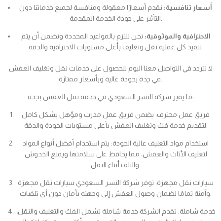
أسعار تنافسية:
نقدم أسعارًا معقولة ومنافسة لجميع خدماتنا دون
التأثير على جودة الخدمة المقدمة.
الاحترافية والموثوقية:
نحن نلتزم بالمواعيد المحددة ونضمن أن يتم
تنفيذ كل عملية نقل وتغليف بأعلى مستويات الاحترافية والدقة.
لا تتردد في التواصل معنا اليوم للحصول على خدمات نقل وتغليف العفش
في جدة بجودة عالية وبأسعار ممتازة.
ما يميز شركة النسر السعودي في خدمة نقل العفش بجدة:
فريق عمل محترف: يضمن فريق عمل مدرب ومؤهل بشكل كامل
لتقديم خدمة فك وتغليف العفش بأعلى مستويات الجودة والدقة.
استخدام مواد التغليف عالية الجودة: يتم استخدام أفضل أنواع المواد
لتغليف الأثاث والعفش، مما يحافظ على سلامتها ويمنع الخدوش
والتلف أثناء النقل.
سيارات نقل مجهزة: توفر شركة النسر السعودي سيارات نقل مجهزة
وآمنة تمامًا لضمان وصول العفش إلى وجهته بأمان دون أي تلفيات.
خدمة شاملة: تقدم الشركة خدمة شاملة تشمل الفك والتغليف والنقل،