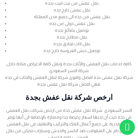
نقل عفش من بيت لبيت بجده.
نقل عفش خارج جده.
نقل عفش من جده الى جميع مدن المملكة.
نقل عفش دولي من جده.
توصيل بضائع بجده.
نقل مطابخ بجده.
نقل اثاث فنادق بجده.
توصيل دبش العروسة خارج جده.
كافة خدمات نقل العفش والأثاث بجدة ونقل كافة الاغراض متاحة داخل
شركة النسر السعودي
شركة نقل عفش جده افضل واقوى شركة لنقل العفش والاثاث في جده
فهي افضل شركة نقل عفش بجدة.
ارخص شركة نقل عفش بجدة
النسر السعودي شركة نقل عفش جدة من ارخص شركات نقل العفش
في جده حيث أن لديها اسعار رخيصة جدا وممتازة بالإضافة الى أنها توفر
عمالة مدربة على جميع أعمال الفك والتركيب والتغليف في نقل العفش
بضمان تام على المنقولات ضد الكسر والخدش وسيارات تتمكن من نقل
العفش بكافة الكميات .