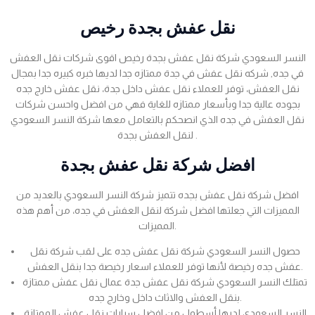
نقل عفش بجدة رخيص
النسر السعودي شركة نقل عفش بجدة رخيص اقوى شركات نقل العفش
في جده, شركه نقل عفش في جدة ممتازه جدا لديها خبره كبيره جدا بمجال
نقل العفش، توفر للعملاء نقل عفش داخل جدة، نقل عفش خارج جده
بجوده عالية جدا وبأسعار ممتازه للغاية فهي من افضل واحسن شركات
نقل العفش في جده الذي انصحكم بالتعامل معها شركة النسر السعودي
لنقل العفش بجدة .
افضل شركة نقل عفش بجدة
افضل شركة نقل عفش بجده تتميز شركة النسر السعودي بالعديد من
المميزات التي جعلتها افضل شركة لنقل العفش في جده، من أهم هذه
المميزات.
حصول النسر السعودي شركة نقل عفش جده على لقب شركة نقل
عفش جده رخيصة لأنها توفر للعملاء اسعار رخيصة جدا بنقل العفش.
تمتلك النسر السعودي شركة نقل عفش جدة عمال نقل عفش ممتازة
بنقل العفش والاثاث داخل وخارج جده.
النسر السعودي لديها أسطول من افضل سيارات نقل عفش الممتازة