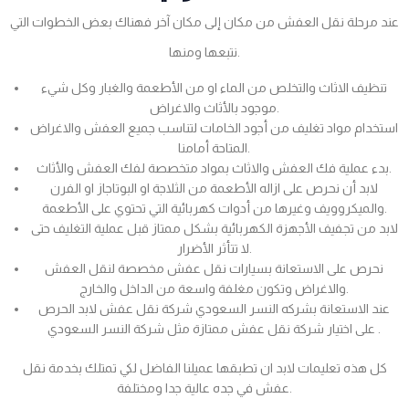
عند مرحلة نقل العفش من مكان إلى مكان آخر فهناك بعض الخطوات التي
نتبعها ومنها.
تنظيف الاثاث والتخلص من الماء او من الأطعمة والغبار وكل شيء
موجود بالأثاث والاغراض.
استخدام مواد تغليف من أجود الخامات لتناسب جميع العفش والاغراض
المتاحة أمامنا.
بدء عملية فك العفش والاثاث بمواد متخصصة لفك العفش والأثاث.
لابد أن نحرص على ازاله الأطعمة من الثلاجة او البوتاجاز او الفرن
والميكروويف وغيرها من أدوات كهربائية التي تحتوي على الأطعمة.
لابد من تجفيف الأجهزة الكهربائية بشكل ممتاز قبل عملية التغليف حتى
لا تتأثر الأضرار.
نحرص على الاستعانة بسيارات نقل عفش مخصصة لنقل العفش
والاغراض وتكون مغلفة واسعة من الداخل والخارج.
عند الاستعانة بشركه النسر السعودي شركة نقل عفش لابد الحرص
على اختيار شركة نقل عفش ممتازة مثل شركة النسر السعودي .
كل هذه تعليمات لابد ان تطبقها عميلنا الفاضل لكي تمتلك بخدمة نقل
عفش في جده عالية جدا ومختلفة.