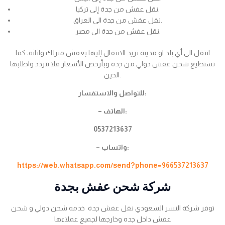
نقل عفش من جدة إلى تركيا.
نقل عفش من جدة الى العراق.
نقل عفش من جدة الى مصر.
انتقل الى أي بلد او مدينة تريد الانتقال إليها بعفش منزلك واثاثه، كما
تستطيع شحن عفش دولي من جدة وبأرخص الأسعار فلا تتردد واطلبها
الحين.
للتواصل والاستفسار:
– الهاتف:
0537213637
– واتساب:
https://web.whatsapp.com/send?phone=966537213637
شركة شحن عفش بجدة
توفر شركة النسر السعودي نقل عفش جدة خدمه شحن دولي و شحن
عفش داخل جده وخارجها لجميع عملاءها