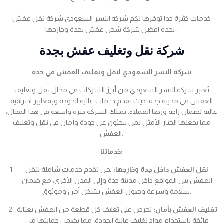
خدمات كثيرة جدا توفرها لكم شركه النسر السعودي شركة نقل عفش
بجده افضل شركة شحن عفش بجدة وخارجها .
شركة نقل وتغليف عفش بجدة
شركة النسر السعودي لنقل وتغليف العفش في جدة
تُعتبر شركة النسر السعودي من أبرز الشركات في مجال نقل وتغليف
العفش في مدينة جدة، حيث تقدم خدمات عالية الجودة وبمعايير احترافية
عالية لضمان راحة ورضا العملاء. تمتلك الشركة خبرة واسعة في هذا المجال،
مما يجعلها الخيار الأمثل لمن يبحثون عن جودة وأمان في نقل وتغليف
العفش.
خدماتنا:
نقل العفش داخل جدة وخارجها:
نحن نقدم خدمات شاملة لنقل
العفش بين المواقع داخل مدينة جدة وإلى المدن الأخرى، مع ضمان
سلامة وسرعة وصول العفش بشكل آمن وموثوق.
تغليف العفش بأمان:
نحرص على تغليف كل قطعة من العفش بعناية
فائقة باستخدام مواد تغليف عالية الجودة، مما يضمن حمايتها من