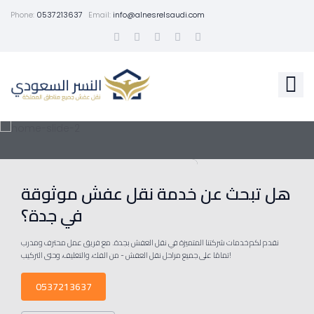
Phone:
0537213637
Email:
info@alnesrelsaudi.com
هل تبحث عن خدمة نقل عفش موثوقة
في جدة؟
نقدم لكم خدمات شركتنا المتميزة في نقل العفش بجدة. مع فريق عمل محترف ومدرب
تمامًا على جميع مراحل نقل العفش - من الفك، والتغليف، وحتى التركيب!
0537213637