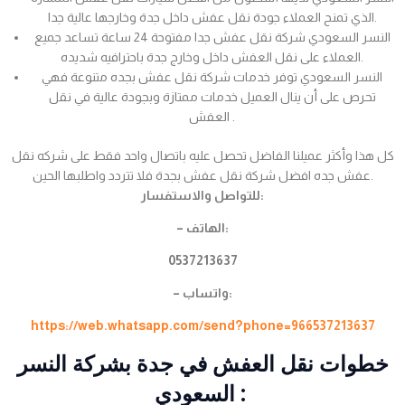
الذي تمنح العملاء جودة نقل عفش داخل جدة وخارجها عالية جدا.
النسر السعودي شركة نقل عفش جدا مفتوحة 24 ساعة تساعد جميع
العملاء على نقل العفش داخل وخارج جدة باحترافيه شديده.
النسر السعودي توفر خدمات شركة نقل عفش بجده متنوعة فهي
تحرص على أن ينال العميل خدمات ممتازة وبجودة عالية في نقل
العفش .
كل هذا وأكثر عميلنا الفاضل تحصل عليه باتصال واحد فقط على شركه نقل
عفش جده افضل شركة نقل عفش بجدة فلا تتردد واطلبها الحين.
للتواصل والاستفسار:
– الهاتف:
0537213637
– واتساب:
https://web.whatsapp.com/send?phone=966537213637
خطوات نقل العفش في جدة بشركة النسر
السعودي :