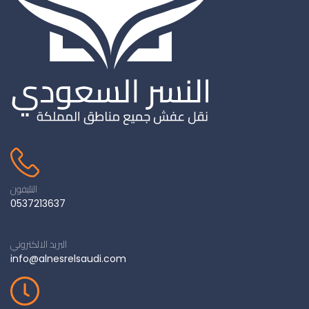
التليفون
0537213637
البريد الالكتروني
info@alnesrelsaudi.com