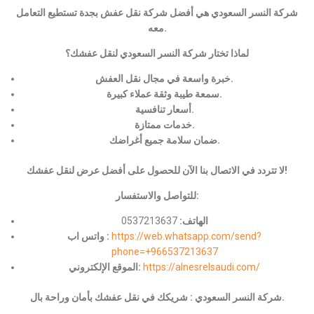
شركة النسر السعودي هي أفضل شركة نقل عفش بجدة تستطيع التعامل
معه.
لماذا تختار شركة النسر السعودي لنقل عفشك؟
خبرة واسعة في مجال نقل العفش.
سمعة طيبة وثقة عملاء كبيرة.
أسعار تنافسية.
خدمات ممتازة.
ضمان سلامة جميع أغراضك.
لا تتردد في الاتصال بنا الآن للحصول على أفضل عرض لنقل عفشك!
للتواصل والاستفسار:
الهاتف:
0537213637
https://web.whatsapp.com/send?
واتس اب :
phone=+966537213637
https://alnesrelsaudi.com/
الموقع الإلكتروني:
شركة النسر السعودي : شريكك في نقل عفشك بأمان وراحة بال.