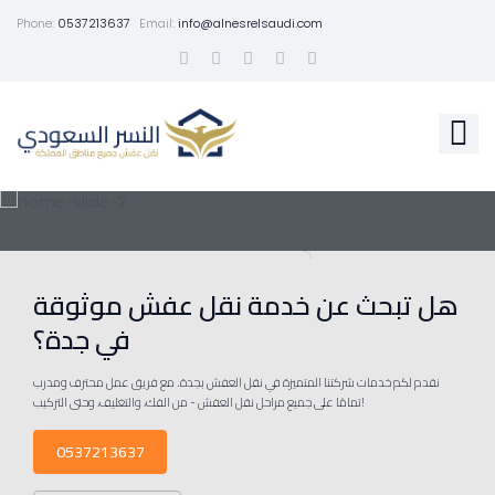
Phone:
0537213637
Email:
info@alnesrelsaudi.com
هل تبحث عن خدمة نقل عفش موثوقة
في جدة؟
نقدم لكم خدمات شركتنا المتميزة في نقل العفش بجدة. مع فريق عمل محترف ومدرب
تمامًا على جميع مراحل نقل العفش - من الفك، والتغليف، وحتى التركيب!
0537213637