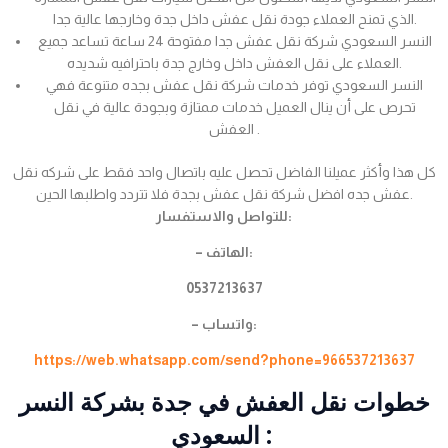
الذي تمنح العملاء جودة نقل عفش داخل جدة وخارجها عالية جدا.
النسر السعودي شركة نقل عفش جدا مفتوحة 24 ساعة تساعد جميع
العملاء على نقل العفش داخل وخارج جدة باحترافيه شديده.
النسر السعودي توفر خدمات شركة نقل عفش بجده متنوعة فهي
تحرص على أن ينال العميل خدمات ممتازة وبجودة عالية في نقل
العفش .
كل هذا وأكثر عميلنا الفاضل تحصل عليه باتصال واحد فقط على شركه نقل
عفش جده افضل شركة نقل عفش بجدة فلا تتردد واطلبها الحين.
للتواصل والاستفسار:
– الهاتف:
0537213637
– واتساب:
https://web.whatsapp.com/send?phone=966537213637
خطوات نقل العفش في جدة بشركة النسر
السعودي :