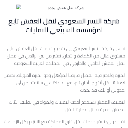
شركة النسر السعودي لنقل العفش تابع
لمؤسسة السبيعي للنقليات
تسعى شركة النسر السعودي إلى تقديم خدمات نقل العفش على
مستوى عالي من الكفاءة والأمان. نعتبر من بين الرائدين في مجال
نقل العفش الداخلي والخارجي في المملكة العربية السعودية.
الخبرة والاحترافية: بفضل فريقنا المؤهل وذو الخبرة الطويلة، نضمن
لعملائنا نقل أثاثهم بأمان تام، مع الحفاظ على سلامته من أي
خدوش أو تلف قد يحدث.
التغليف الممتاز: نستخدم أحدث التقنيات والمواد في تغليف الأثاث
لضمان حمايته خلال عملية النقل.
نقل دولي: نوفر خدمات نقل خارج المملكة مع الالتزام بكل الإجراءات