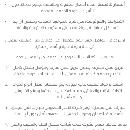
أسعار تنافسية:
نقدم أسعارًا معقولة ومنافسة لجميع خدماتنا دون
التأثير على جودة الخدمة المقدمة.
الاحترافية والموثوقية:
نحن نلتزم بالمواعيد المحددة ونضمن أن يتم
تنفيذ كل عملية نقل وتغليف بأعلى مستويات الاحترافية والدقة.
لا تتردد في التواصل معنا اليوم للحصول على خدمات نقل وتغليف العفش
في جدة بجودة عالية وبأسعار ممتازة.
ما يميز شركة النسر السعودي في خدمة نقل العفش بجدة:
فريق عمل محترف: يضمن فريق عمل مدرب ومؤهل بشكل كامل
لتقديم خدمة فك وتغليف العفش بأعلى مستويات الجودة والدقة.
استخدام مواد التغليف عالية الجودة: يتم استخدام أفضل أنواع المواد
لتغليف الأثاث والعفش، مما يحافظ على سلامتها ويمنع الخدوش
والتلف أثناء النقل.
سيارات نقل مجهزة: توفر شركة النسر السعودي سيارات نقل مجهزة
وآمنة تمامًا لضمان وصول العفش إلى وجهته بأمان دون أي تلفيات.
خدمة شاملة: تقدم الشركة خدمة شاملة تشمل الفك والتغليف والنقل،