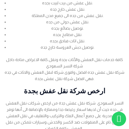
نقل عفش من بيت لبيت بجده.
نقل عفش خارج جده.
نقل عفش من جده الى جميع مدن المملكة.
نقل عفش دولي من جده.
توصيل بضائع بجده.
نقل مطابخ بجده.
نقل اثاث فنادق بجده.
توصيل دبش العروسة خارج جده.
كافة خدمات نقل العفش والأثاث بجدة ونقل كافة الاغراض متاحة داخل
شركة النسر السعودي
شركة نقل عفش جده افضل واقوى شركة لنقل العفش والاثاث في جده
فهي افضل شركة نقل عفش بجدة.
ارخص شركة نقل عفش بجدة
النسر السعودي شركة نقل عفش جدة من ارخص شركات نقل العفش
في جده حيث أن لديها اسعار رخيصة جدا وممتازة بالإضافة الى أنها توفر
عمالة مدربة على جميع أعمال الفك والتركيب والتغليف في نقل العفش
بضمان تام على المنقولات ضد الكسر والخدش وسيارات تتمكن من نقل
العفش بكافة الكميات .