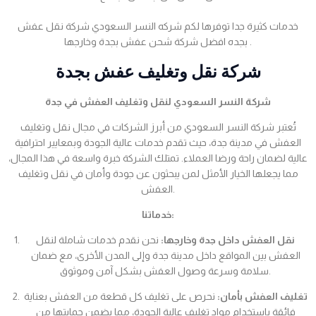
خدمات كثيرة جدا توفرها لكم شركه النسر السعودي شركة نقل عفش
بجده افضل شركة شحن عفش بجدة وخارجها .
شركة نقل وتغليف عفش بجدة
شركة النسر السعودي لنقل وتغليف العفش في جدة
تُعتبر شركة النسر السعودي من أبرز الشركات في مجال نقل وتغليف
العفش في مدينة جدة، حيث تقدم خدمات عالية الجودة وبمعايير احترافية
عالية لضمان راحة ورضا العملاء. تمتلك الشركة خبرة واسعة في هذا المجال،
مما يجعلها الخيار الأمثل لمن يبحثون عن جودة وأمان في نقل وتغليف
العفش.
خدماتنا:
نقل العفش داخل جدة وخارجها:
نحن نقدم خدمات شاملة لنقل
العفش بين المواقع داخل مدينة جدة وإلى المدن الأخرى، مع ضمان
سلامة وسرعة وصول العفش بشكل آمن وموثوق.
تغليف العفش بأمان:
نحرص على تغليف كل قطعة من العفش بعناية
فائقة باستخدام مواد تغليف عالية الجودة، مما يضمن حمايتها من