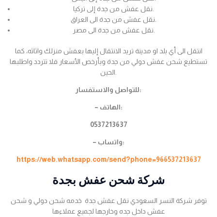
نقل عفش من جدة إلى تركيا.
نقل عفش من جدة الى العراق.
نقل عفش من جدة الى مصر.
انتقل الى أي بلد او مدينة تريد الانتقال إليها بعفش منزلك واثاثه، كما
تستطيع شحن عفش دولي من جدة وبأرخص الأسعار فلا تتردد واطلبها
الحين.
للتواصل والاستفسار:
– الهاتف:
0537213637
– واتساب:
https://web.whatsapp.com/send?phone=966537213637
شركة شحن عفش بجدة
توفر شركة النسر السعودي نقل عفش جدة خدمه شحن دولي و شحن
عفش داخل جده وخارجها لجميع عملاءها