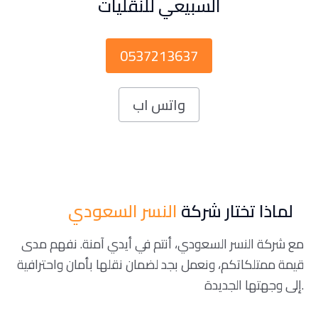
السبيعي للنقليات
0537213637
واتس اب
لماذا تختار شركة
النسر السعودي
مع شركة النسر السعودي، أنتم في أيدي آمنة. نفهم مدى
قيمة ممتلكاتكم، ونعمل بجد لضمان نقلها بأمان واحترافية
إلى وجهتها الجديدة.