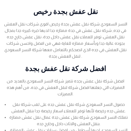
نقل عفش بجدة رخيص
النسر السعودي شركة نقل عفش بجدة رخيص اقوى شركات نقل العفش
في جده, شركه نقل عفش في جدة ممتازه جدا لديها خبره كبيره جدا بمجال
نقل العفش، توفر للعملاء نقل عفش داخل جدة، نقل عفش خارج جده
بجوده عالية جدا وبأسعار ممتازه للغاية فهي من افضل واحسن شركات
نقل العفش في جده الذي انصحكم بالتعامل معها شركة النسر السعودي
لنقل العفش بجدة .
افضل شركة نقل عفش بجدة
افضل شركة نقل عفش بجده تتميز شركة النسر السعودي بالعديد من
المميزات التي جعلتها افضل شركة لنقل العفش في جده، من أهم هذه
المميزات.
حصول النسر السعودي شركة نقل عفش جده على لقب شركة نقل
عفش جده رخيصة لأنها توفر للعملاء اسعار رخيصة جدا بنقل العفش.
تمتلك النسر السعودي شركة نقل عفش جدة عمال نقل عفش ممتازة
بنقل العفش والاثاث داخل وخارج جده.
النسر السعودي لديها أسطول من افضل سيارات نقل عفش الممتازة