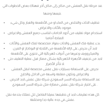
عند مرحلة نقل العفش من مكان إلى مكان آخر فهناك بعض الخطوات التي
نتبعها ومنها.
تنظيف الاثاث والتخلص من الماء او من الأطعمة والغبار وكل شيء
موجود بالأثاث والاغراض.
استخدام مواد تغليف من أجود الخامات لتناسب جميع العفش والاغراض
المتاحة أمامنا.
بدء عملية فك العفش والاثاث بمواد متخصصة لفك العفش والأثاث.
لابد أن نحرص على ازاله الأطعمة من الثلاجة او البوتاجاز او الفرن
والميكروويف وغيرها من أدوات كهربائية التي تحتوي على الأطعمة.
لابد من تجفيف الأجهزة الكهربائية بشكل ممتاز قبل عملية التغليف حتى
لا تتأثر الأضرار.
نحرص على الاستعانة بسيارات نقل عفش مخصصة لنقل العفش
والاغراض وتكون مغلفة واسعة من الداخل والخارج.
عند الاستعانة بشركه النسر السعودي شركة نقل عفش لابد الحرص
على اختيار شركة نقل عفش ممتازة مثل شركة النسر السعودي .
كل هذه تعليمات لابد ان تطبقها عميلنا الفاضل لكي تمتلك بخدمة نقل
عفش في جده عالية جدا ومختلفة.