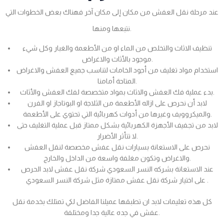
عند مرحلة نقل العفش من مكان إلى مكان آخر فهناك بعض الخطوات التي
نتبعها ومنها.
تنظيف الاثاث والتخلص من الماء او من الأطعمة والغبار وكل شيء
موجود بالأثاث والاغراض.
استخدام مواد تغليف من أجود الخامات لتناسب جميع العفش والاغراض
المتاحة أمامنا.
بدء عملية فك العفش والاثاث بمواد متخصصة لفك العفش والأثاث.
لابد أن نحرص على ازاله الأطعمة من الثلاجة او البوتاجاز او الفرن
والميكروويف وغيرها من أدوات كهربائية التي تحتوي على الأطعمة.
لابد من تجفيف الأجهزة الكهربائية بشكل ممتاز قبل عملية التغليف حتى
لا تتأثر الأضرار.
نحرص على الاستعانة بسيارات نقل عفش مخصصة لنقل العفش
والاغراض وتكون مغلفة واسعة من الداخل والخارج.
عند الاستعانة بشركه النسر السعودي شركة نقل عفش لابد الحرص
على اختيار شركة نقل عفش ممتازة مثل شركة النسر السعودي .
كل هذه تعليمات لابد ان تطبقها عميلنا الفاضل لكي تمتلك بخدمة نقل
عفش في جده عالية جدا ومختلفة.