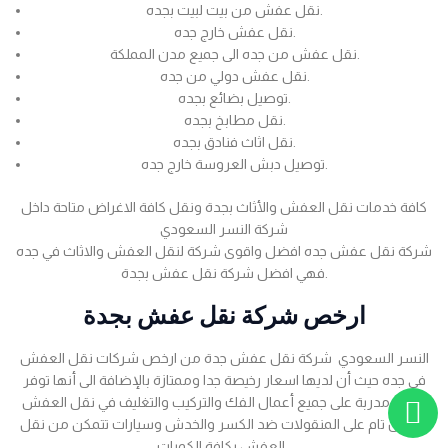
نقل عفش من بيت لبيت بجده.
نقل عفش خارج جده.
نقل عفش من جده الى جميع مدن المملكة.
نقل عفش دولي من جده.
توصيل بضائع بجده.
نقل مطابخ بجده.
نقل اثاث فنادق بجده.
توصيل دبش العروسة خارج جده.
كافة خدمات نقل العفش والأثاث بجدة ونقل كافة الاغراض متاحة داخل
شركة النسر السعودي
شركة نقل عفش جده افضل واقوى شركة لنقل العفش والاثاث في جده
فهي افضل شركة نقل عفش بجدة.
ارخص شركة نقل عفش بجدة
النسر السعودي شركة نقل عفش جدة من ارخص شركات نقل العفش
في جده حيث أن لديها اسعار رخيصة جدا وممتازة بالإضافة الى أنها توفر
عمالة مدربة على جميع أعمال الفك والتركيب والتغليف في نقل العفش
بضمان تام على المنقولات ضد الكسر والخدش وسيارات تتمكن من نقل
العفش بكافة الكميات .