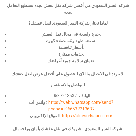
شركة النسر السعودي هي أفضل شركة نقل عفش بجدة تستطيع التعامل
معه.
لماذا تختار شركة النسر السعودي لنقل عفشك؟
خبرة واسعة في مجال نقل العفش.
سمعة طيبة وثقة عملاء كبيرة.
أسعار تنافسية.
خدمات ممتازة.
ضمان سلامة جميع أغراضك.
لا تتردد في الاتصال بنا الآن للحصول على أفضل عرض لنقل عفشك!
للتواصل والاستفسار:
الهاتف:
0537213637
https://web.whatsapp.com/send?
واتس اب :
phone=+966537213637
https://alnesrelsaudi.com/
الموقع الإلكتروني:
شركة النسر السعودي : شريكك في نقل عفشك بأمان وراحة بال.