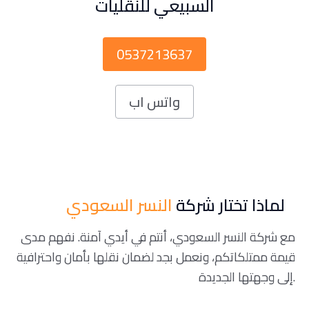
السبيعي للنقليات
0537213637
واتس اب
لماذا تختار شركة
النسر السعودي
مع شركة النسر السعودي، أنتم في أيدي آمنة. نفهم مدى
قيمة ممتلكاتكم، ونعمل بجد لضمان نقلها بأمان واحترافية
إلى وجهتها الجديدة.