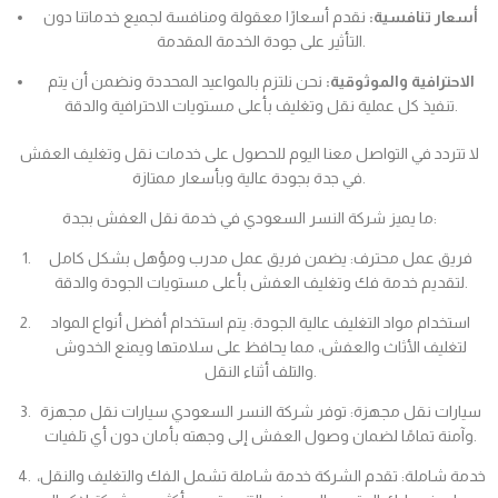
أسعار تنافسية:
نقدم أسعارًا معقولة ومنافسة لجميع خدماتنا دون
التأثير على جودة الخدمة المقدمة.
الاحترافية والموثوقية:
نحن نلتزم بالمواعيد المحددة ونضمن أن يتم
تنفيذ كل عملية نقل وتغليف بأعلى مستويات الاحترافية والدقة.
لا تتردد في التواصل معنا اليوم للحصول على خدمات نقل وتغليف العفش
في جدة بجودة عالية وبأسعار ممتازة.
ما يميز شركة النسر السعودي في خدمة نقل العفش بجدة:
فريق عمل محترف: يضمن فريق عمل مدرب ومؤهل بشكل كامل
لتقديم خدمة فك وتغليف العفش بأعلى مستويات الجودة والدقة.
استخدام مواد التغليف عالية الجودة: يتم استخدام أفضل أنواع المواد
لتغليف الأثاث والعفش، مما يحافظ على سلامتها ويمنع الخدوش
والتلف أثناء النقل.
سيارات نقل مجهزة: توفر شركة النسر السعودي سيارات نقل مجهزة
وآمنة تمامًا لضمان وصول العفش إلى وجهته بأمان دون أي تلفيات.
خدمة شاملة: تقدم الشركة خدمة شاملة تشمل الفك والتغليف والنقل،