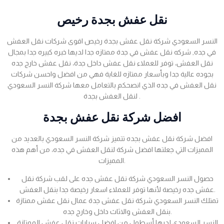
نقل عفش بجدة رخيص
النسر السعودي شركة نقل عفش بجدة رخيص اقوى شركات نقل العفش
في جده, شركه نقل عفش في جدة ممتازه جدا لديها خبره كبيره جدا بمجال
نقل العفش، توفر للعملاء نقل عفش داخل جدة، نقل عفش خارج جده
بجوده عالية جدا وبأسعار ممتازه للغاية فهي من افضل واحسن شركات
نقل العفش في جده الذي انصحكم بالتعامل معها شركة النسر السعودي
لنقل العفش بجدة .
افضل شركة نقل عفش بجدة
افضل شركة نقل عفش بجده تتميز شركة النسر السعودي بالعديد من
المميزات التي جعلتها افضل شركة لنقل العفش في جده، من أهم هذه
المميزات.
حصول النسر السعودي شركة نقل عفش جده على لقب شركة نقل
عفش جده رخيصة لأنها توفر للعملاء اسعار رخيصة جدا بنقل العفش.
تمتلك النسر السعودي شركة نقل عفش جدة عمال نقل عفش ممتازة
بنقل العفش والاثاث داخل وخارج جده.
النسر السعودي لديها أسطول من افضل سيارات نقل عفش الممتازة