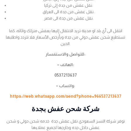
نقل عفش من جدة إلى تركيا.
نقل عفش من جدة الى العراق.
نقل عفش من جدة الى مصر.
انتقل الى أي بلد او مدينة تريد الانتقال إليها بعفش منزلك واثاثه، كما
تستطيع شحن عفش دولي من جدة وبأرخص الأسعار فلا تتردد واطلبها
الحين.
للتواصل والاستفسار:
– الهاتف:
0537213637
– واتساب:
https://web.whatsapp.com/send?phone=966537213637
شركة شحن عفش بجدة
توفر شركة النسر السعودي نقل عفش جدة خدمه شحن دولي و شحن
عفش داخل جده وخارجها لجميع عملاءها