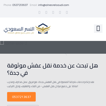
Phone:
0537213637
Email:
info@alnesrelsaudi.com
هل تبحث عن خدمة نقل عفش موثوقة
في جدة؟
نقدم لكم خدمات شركتنا المتميزة في نقل العفش بجدة. مع فريق عمل محترف ومدرب
تمامًا على جميع مراحل نقل العفش - من الفك، والتغليف، وحتى التركيب!
0537213637