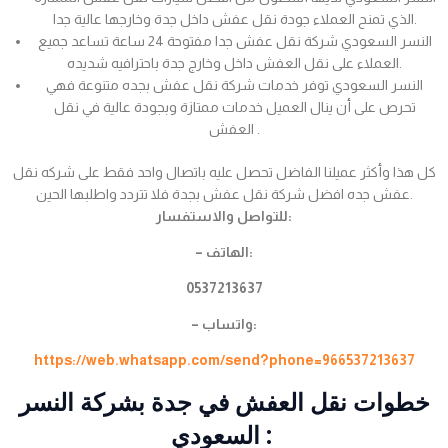
الذي تمنح العملاء جودة نقل عفش داخل جدة وخارجها عالية جدا.
النسر السعودي شركة نقل عفش جدا مفتوحة 24 ساعة تساعد جميع
العملاء على نقل العفش داخل وخارج جدة باحترافيه شديده.
النسر السعودي توفر خدمات شركة نقل عفش بجده متنوعة فهي
تحرص على أن ينال العميل خدمات ممتازة وبجودة عالية في نقل
العفش .
كل هذا وأكثر عميلنا الفاضل تحصل عليه باتصال واحد فقط على شركه نقل
عفش جده افضل شركة نقل عفش بجدة فلا تتردد واطلبها الحين.
للتواصل والاستفسار:
– الهاتف:
0537213637
– واتساب:
https://web.whatsapp.com/send?phone=966537213637
خطوات نقل العفش في جدة بشركة النسر
السعودي :