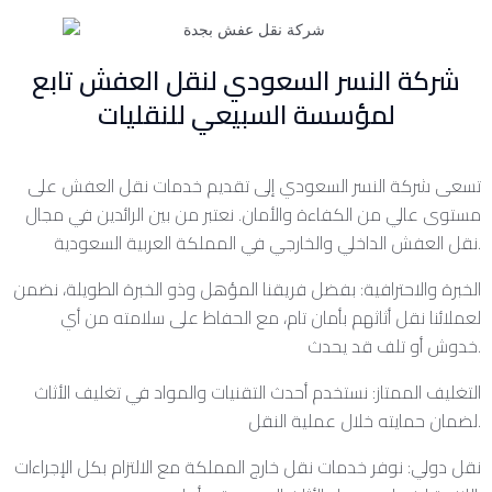
شركة النسر السعودي لنقل العفش تابع
لمؤسسة السبيعي للنقليات
تسعى شركة النسر السعودي إلى تقديم خدمات نقل العفش على
مستوى عالي من الكفاءة والأمان. نعتبر من بين الرائدين في مجال
نقل العفش الداخلي والخارجي في المملكة العربية السعودية.
الخبرة والاحترافية: بفضل فريقنا المؤهل وذو الخبرة الطويلة، نضمن
لعملائنا نقل أثاثهم بأمان تام، مع الحفاظ على سلامته من أي
خدوش أو تلف قد يحدث.
التغليف الممتاز: نستخدم أحدث التقنيات والمواد في تغليف الأثاث
لضمان حمايته خلال عملية النقل.
نقل دولي: نوفر خدمات نقل خارج المملكة مع الالتزام بكل الإجراءات