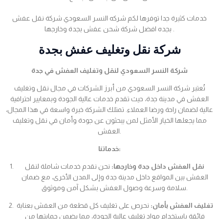
خدمات كثيرة جدا توفرها لكم شركه النسر السعودي شركة نقل عفش
بجده افضل شركة شحن عفش بجدة وخارجها .
شركة نقل وتغليف عفش بجدة
شركة النسر السعودي لنقل وتغليف العفش في جدة
تُعتبر شركة النسر السعودي من أبرز الشركات في مجال نقل وتغليف
العفش في مدينة جدة، حيث تقدم خدمات عالية الجودة وبمعايير احترافية
عالية لضمان راحة ورضا العملاء. تمتلك الشركة خبرة واسعة في هذا المجال،
مما يجعلها الخيار الأمثل لمن يبحثون عن جودة وأمان في نقل وتغليف
العفش.
خدماتنا:
نقل العفش داخل جدة وخارجها:
نحن نقدم خدمات شاملة لنقل
العفش بين المواقع داخل مدينة جدة وإلى المدن الأخرى، مع ضمان
سلامة وسرعة وصول العفش بشكل آمن وموثوق.
تغليف العفش بأمان:
نحرص على تغليف كل قطعة من العفش بعناية
فائقة باستخدام مواد تغليف عالية الجودة، مما يضمن حمايتها من