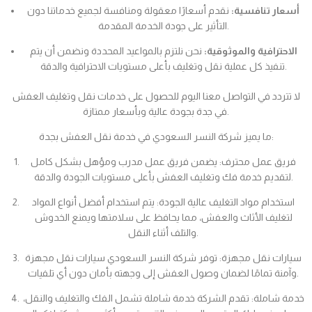
أسعار تنافسية:
نقدم أسعارًا معقولة ومنافسة لجميع خدماتنا دون
التأثير على جودة الخدمة المقدمة.
الاحترافية والموثوقية:
نحن نلتزم بالمواعيد المحددة ونضمن أن يتم
تنفيذ كل عملية نقل وتغليف بأعلى مستويات الاحترافية والدقة.
لا تتردد في التواصل معنا اليوم للحصول على خدمات نقل وتغليف العفش
في جدة بجودة عالية وبأسعار ممتازة.
ما يميز شركة النسر السعودي في خدمة نقل العفش بجدة:
فريق عمل محترف: يضمن فريق عمل مدرب ومؤهل بشكل كامل
لتقديم خدمة فك وتغليف العفش بأعلى مستويات الجودة والدقة.
استخدام مواد التغليف عالية الجودة: يتم استخدام أفضل أنواع المواد
لتغليف الأثاث والعفش، مما يحافظ على سلامتها ويمنع الخدوش
والتلف أثناء النقل.
سيارات نقل مجهزة: توفر شركة النسر السعودي سيارات نقل مجهزة
وآمنة تمامًا لضمان وصول العفش إلى وجهته بأمان دون أي تلفيات.
خدمة شاملة: تقدم الشركة خدمة شاملة تشمل الفك والتغليف والنقل،