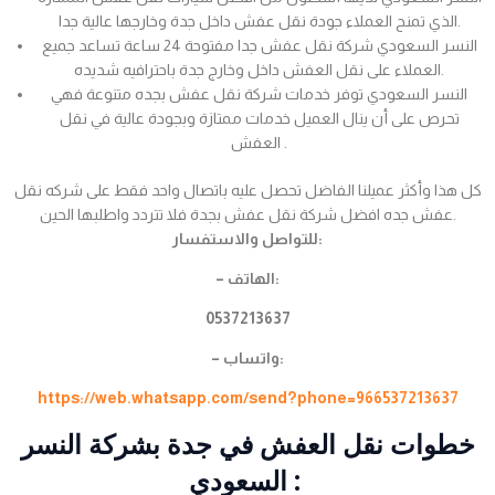
الذي تمنح العملاء جودة نقل عفش داخل جدة وخارجها عالية جدا.
النسر السعودي شركة نقل عفش جدا مفتوحة 24 ساعة تساعد جميع
العملاء على نقل العفش داخل وخارج جدة باحترافيه شديده.
النسر السعودي توفر خدمات شركة نقل عفش بجده متنوعة فهي
تحرص على أن ينال العميل خدمات ممتازة وبجودة عالية في نقل
العفش .
كل هذا وأكثر عميلنا الفاضل تحصل عليه باتصال واحد فقط على شركه نقل
عفش جده افضل شركة نقل عفش بجدة فلا تتردد واطلبها الحين.
للتواصل والاستفسار:
– الهاتف:
0537213637
– واتساب:
https://web.whatsapp.com/send?phone=966537213637
خطوات نقل العفش في جدة بشركة النسر
السعودي :