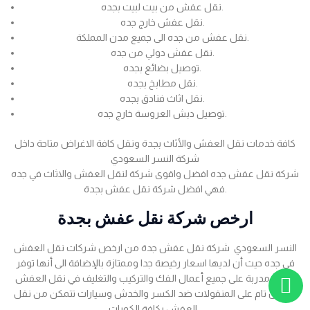
نقل عفش من بيت لبيت بجده.
نقل عفش خارج جده.
نقل عفش من جده الى جميع مدن المملكة.
نقل عفش دولي من جده.
توصيل بضائع بجده.
نقل مطابخ بجده.
نقل اثاث فنادق بجده.
توصيل دبش العروسة خارج جده.
كافة خدمات نقل العفش والأثاث بجدة ونقل كافة الاغراض متاحة داخل
شركة النسر السعودي
شركة نقل عفش جده افضل واقوى شركة لنقل العفش والاثاث في جده
فهي افضل شركة نقل عفش بجدة.
ارخص شركة نقل عفش بجدة
النسر السعودي شركة نقل عفش جدة من ارخص شركات نقل العفش
في جده حيث أن لديها اسعار رخيصة جدا وممتازة بالإضافة الى أنها توفر
عمالة مدربة على جميع أعمال الفك والتركيب والتغليف في نقل العفش
بضمان تام على المنقولات ضد الكسر والخدش وسيارات تتمكن من نقل
العفش بكافة الكميات .