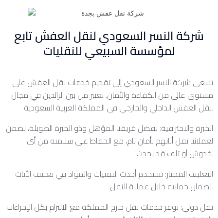
شركة النسر السعودي لنقل العفش تابع
لمؤسسة السبيعي للنقليات
تسعى شركة النسر السعودي إلى تقديم خدمات نقل العفش على
مستوى عالي من الكفاءة والأمان. نعتبر من بين الرائدين في مجال
نقل العفش الداخلي والخارجي في المملكة العربية السعودية.
الخبرة والاحترافية: بفضل فريقنا المؤهل وذو الخبرة الطويلة، نضمن
لعملائنا نقل أثاثهم بأمان تام، مع الحفاظ على سلامته من أي
خدوش أو تلف قد يحدث.
التغليف الممتاز: نستخدم أحدث التقنيات والمواد في تغليف الأثاث
لضمان حمايته خلال عملية النقل.
نقل دولي: نوفر خدمات نقل خارج المملكة مع الالتزام بكل الإجراءات