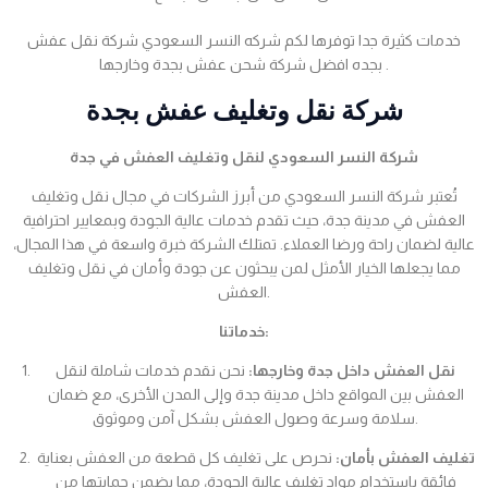
خدمات كثيرة جدا توفرها لكم شركه النسر السعودي شركة نقل عفش
بجده افضل شركة شحن عفش بجدة وخارجها .
شركة نقل وتغليف عفش بجدة
شركة النسر السعودي لنقل وتغليف العفش في جدة
تُعتبر شركة النسر السعودي من أبرز الشركات في مجال نقل وتغليف
العفش في مدينة جدة، حيث تقدم خدمات عالية الجودة وبمعايير احترافية
عالية لضمان راحة ورضا العملاء. تمتلك الشركة خبرة واسعة في هذا المجال،
مما يجعلها الخيار الأمثل لمن يبحثون عن جودة وأمان في نقل وتغليف
العفش.
خدماتنا:
نقل العفش داخل جدة وخارجها:
نحن نقدم خدمات شاملة لنقل
العفش بين المواقع داخل مدينة جدة وإلى المدن الأخرى، مع ضمان
سلامة وسرعة وصول العفش بشكل آمن وموثوق.
تغليف العفش بأمان:
نحرص على تغليف كل قطعة من العفش بعناية
فائقة باستخدام مواد تغليف عالية الجودة، مما يضمن حمايتها من