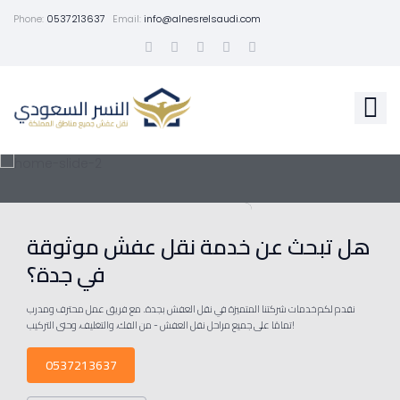
Phone:
0537213637
Email:
info@alnesrelsaudi.com
هل تبحث عن خدمة نقل عفش موثوقة
في جدة؟
نقدم لكم خدمات شركتنا المتميزة في نقل العفش بجدة. مع فريق عمل محترف ومدرب
تمامًا على جميع مراحل نقل العفش - من الفك، والتغليف، وحتى التركيب!
0537213637