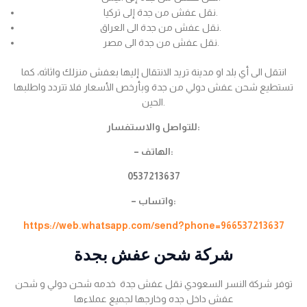
نقل عفش من جدة إلى تركيا.
نقل عفش من جدة الى العراق.
نقل عفش من جدة الى مصر.
انتقل الى أي بلد او مدينة تريد الانتقال إليها بعفش منزلك واثاثه، كما
تستطيع شحن عفش دولي من جدة وبأرخص الأسعار فلا تتردد واطلبها
الحين.
للتواصل والاستفسار:
– الهاتف:
0537213637
– واتساب:
https://web.whatsapp.com/send?phone=966537213637
شركة شحن عفش بجدة
توفر شركة النسر السعودي نقل عفش جدة خدمه شحن دولي و شحن
عفش داخل جده وخارجها لجميع عملاءها