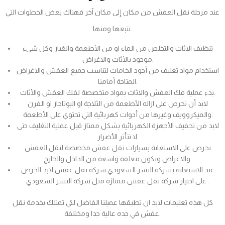
عند مرحلة نقل العفش من مكان إلى مكان آخر فهناك بعض الخطوات التي
نتبعها ومنها.
تنظيف الاثاث والتخلص من الماء او من الأطعمة والغبار وكل شيء
موجود بالأثاث والاغراض.
استخدام مواد تغليف من أجود الخامات لتناسب جميع العفش والاغراض
المتاحة أمامنا.
بدء عملية فك العفش والاثاث بمواد متخصصة لفك العفش والأثاث.
لابد أن نحرص على ازاله الأطعمة من الثلاجة او البوتاجاز او الفرن
والميكروويف وغيرها من أدوات كهربائية التي تحتوي على الأطعمة.
لابد من تجفيف الأجهزة الكهربائية بشكل ممتاز قبل عملية التغليف حتى
لا تتأثر الأضرار.
نحرص على الاستعانة بسيارات نقل عفش مخصصة لنقل العفش
والاغراض وتكون مغلفة واسعة من الداخل والخارج.
عند الاستعانة بشركه النسر السعودي شركة نقل عفش لابد الحرص
على اختيار شركة نقل عفش ممتازة مثل شركة النسر السعودي .
كل هذه تعليمات لابد ان تطبقها عميلنا الفاضل لكي تمتلك بخدمة نقل
عفش في جده عالية جدا ومختلفة.