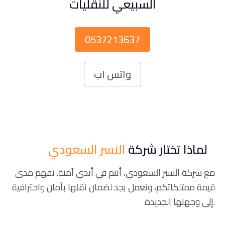
السبيعي للنقليات
0537213637
واتس اب
لماذا تختار شركة
النسر السعودي
مع شركة النسر السعودي، أنتم في أيدي آمنة. نفهم مدى
قيمة ممتلكاتكم، ونعمل بجد لضمان نقلها بأمان واحترافية
إلى وجهتها الجديدة.