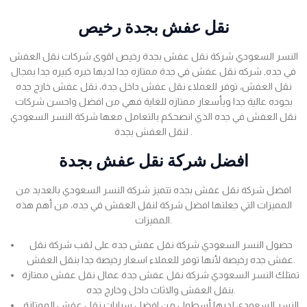
نقل عفش بجدة رخيص
النسر السعودي شركة نقل عفش بجدة رخيص اقوى شركات نقل العفش
في جده, شركه نقل عفش في جدة ممتازه جدا لديها خبره كبيره جدا بمجال
نقل العفش، توفر للعملاء نقل عفش داخل جدة، نقل عفش خارج جده
بجوده عالية جدا وبأسعار ممتازه للغاية فهي من افضل واحسن شركات
نقل العفش في جده الذي انصحكم بالتعامل معها شركة النسر السعودي
لنقل العفش بجدة .
افضل شركة نقل عفش بجدة
افضل شركة نقل عفش بجده تتميز شركة النسر السعودي بالعديد من
المميزات التي جعلتها افضل شركة لنقل العفش في جده، من أهم هذه
المميزات.
حصول النسر السعودي شركة نقل عفش جده على لقب شركة نقل
عفش جده رخيصة لأنها توفر للعملاء اسعار رخيصة جدا بنقل العفش.
تمتلك النسر السعودي شركة نقل عفش جدة عمال نقل عفش ممتازة
بنقل العفش والاثاث داخل وخارج جده.
النسر السعودي لديها أسطول من افضل سيارات نقل عفش الممتازة