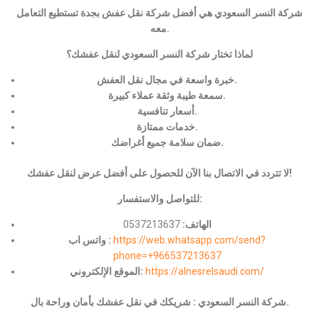
شركة النسر السعودي هي أفضل شركة نقل عفش بجدة تستطيع التعامل
معه.
لماذا تختار شركة النسر السعودي لنقل عفشك؟
خبرة واسعة في مجال نقل العفش.
سمعة طيبة وثقة عملاء كبيرة.
أسعار تنافسية.
خدمات ممتازة.
ضمان سلامة جميع أغراضك.
لا تتردد في الاتصال بنا الآن للحصول على أفضل عرض لنقل عفشك!
للتواصل والاستفسار:
الهاتف:
0537213637
https://web.whatsapp.com/send?
واتس اب :
phone=+966537213637
https://alnesrelsaudi.com/
الموقع الإلكتروني:
شركة النسر السعودي : شريكك في نقل عفشك بأمان وراحة بال.